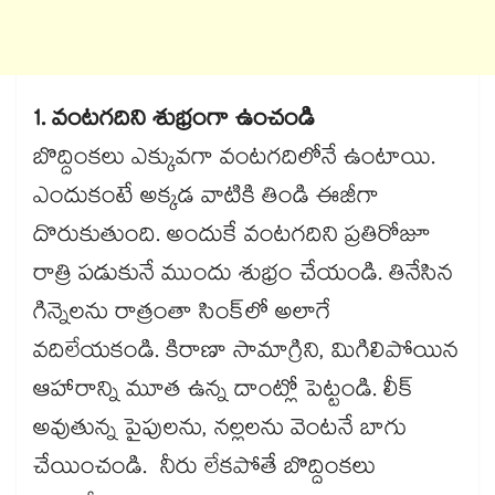
1. వంటగదిని శుభ్రంగా ఉంచండి
బొద్దింకలు ఎక్కువగా వంటగదిలోనే ఉంటాయి.
ఎందుకంటే అక్కడ వాటికి తిండి ఈజీగా
దొరుకుతుంది. అందుకే వంటగదిని ప్రతిరోజూ
రాత్రి పడుకునే ముందు శుభ్రం చేయండి. తినేసిన
గిన్నెలను రాత్రంతా సింక్‌లో అలాగే
వదిలేయకండి. కిరాణా సామాగ్రిని, మిగిలిపోయిన
ఆహారాన్ని మూత ఉన్న దాంట్లో పెట్టండి. లీక్
అవుతున్న పైపులను, నల్లలను వెంటనే బాగు
చేయించండి. నీరు లేకపోతే బొద్దింకలు