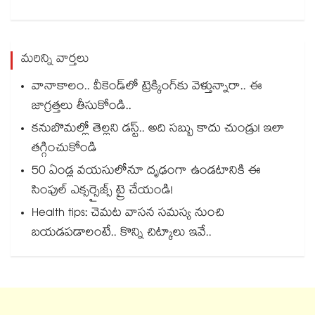
మరిన్ని వార్తలు
వానాకాలం.. వీకెండ్‏లో ట్రెక్కింగ్‎కు వెళ్తున్నారా.. ఈ
జాగ్రత్తలు తీసుకోండి..
కనుబొమల్లో తెల్లని డస్ట్.. అది సబ్బు కాదు చుండ్రు! ఇలా
తగ్గించుకోండి
50 ఏండ్ల వయసులోనూ దృఢంగా ఉండటానికి ఈ
సింపుల్ ఎక్సర్సైజ్స్ ట్రై చేయండి!
Health tips: చెమట వాసన సమస్య నుంచి
బయడపడాలంటే.. కొన్ని చిట్కాలు ఇవే..