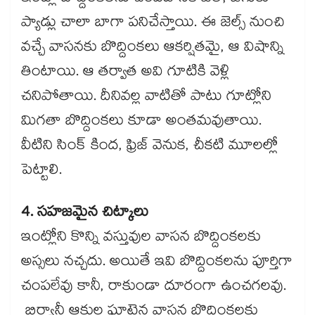
ప్యాడ్లు చాలా బాగా పనిచేస్తాయి. ఈ జెల్స్ నుంచి
వచ్చే వాసనకు బొద్దింకలు ఆకర్షితమై, ఆ విషాన్ని
తింటాయి. ఆ తర్వాత అవి గూటికి వెళ్లి
చనిపోతాయి. దీనివల్ల వాటితో పాటు గూట్లోని
మిగతా బొద్దింకలు కూడా అంతమవుతాయి.
వీటిని సింక్ కింద, ఫ్రిజ్ వెనుక, చీకటి మూలల్లో
పెట్టాలి.
4. సహజమైన చిట్కాలు
ఇంట్లోని కొన్ని వస్తువుల వాసన బొద్దింకలకు
అస్సలు నచ్చదు. అయితే ఇవి బొద్దింకలను పూర్తిగా
చంపలేవు కానీ, రాకుండా దూరంగా ఉంచగలవు.
బిర్యానీ ఆకుల ఘాటైన వాసన బొద్దింకలకు