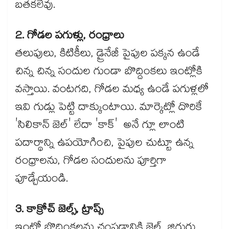
బతకలేవు.
2. గోడల పగుళ్లు, రంధ్రాలు
తలుపులు, కిటికీలు, డ్రైనేజీ పైపుల పక్కన ఉండే
చిన్న చిన్న సందుల గుండా బొద్దింకలు ఇంట్లోకి
వస్తాయి. వంటగది, గోడల మధ్య ఉండే పగుళ్లలో
ఇవి గుడ్లు పెట్టి దాక్కుంటాయి. మార్కెట్లో దొరికే
'సిలికాన్ జెల్' లేదా 'కాక్' అనే గ్లూ లాంటి
పదార్థాన్ని ఉపయోగించి, పైపుల చుట్టూ ఉన్న
రంధ్రాలను, గోడల సందులను పూర్తిగా
పూడ్చేయండి.
3. కాక్రోచ్ జెల్స్, ట్రాప్స్
ఇంట్లో బొద్దింకలను చంపడానికి జెల్, జిగురు