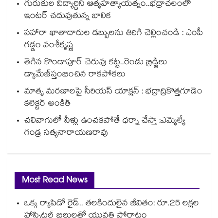
గురుకుల విద్యార్థిని ఆత్మహత్యాయత్నం..భద్రాచలంలో
ఇంటర్ చదువుతున్న బాలిక
సహారా ఖాతాదారుల డబ్బులను తిరిగి చెల్లించండి : ఎంపీ
గడ్డం వంశీకృష్ణ
తెగిన కొండాపూర్‌‌‌‌ చెరువు కట్ట..రెండు బ్రిడ్జి‌‌‌‌లు
డ్యామేజ్‌‌‌‌‌‌‌‌స్తంభించిన రాకపోకలు ‌‌‌‌
మాతృ మరణాలపై సీరియస్ యాక్షన్ : భద్రాద్రికొత్తగూడెం
కలెక్టర్ అంకిత్
చలివాగులో నీళ్లు ఉంచకపోతే ధర్నా చేస్తా :ఎమ్మెల్యే
గండ్ర సత్యనారాయణరావు
Most Read News
ఒక్క ర్యాపిడో రైడ్.. తలకిందులైన జీవితం: రూ.25 లక్షల
హాస్పిటల్ బిల్లులతో యువతి పోరాటం