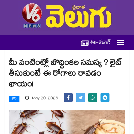
ఈ-పేపర్
మీ వంటింట్లో బొద్దింకల సమస్య ? లైట్
తీసుకుంటే ఈ రోగాలు రావడం
ఖాయం!
May 20, 2026
లైఫ్