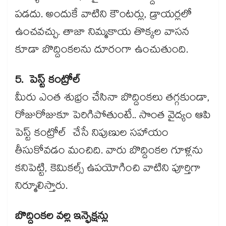
పడదు. అందుకే వాటిని కౌంటర్లు, డ్రాయర్లలో
ఉంచవచ్చు. తాజా నిమ్మకాయ తొక్కల వాసన
కూడా బొద్దింకలను దూరంగా ఉంచుతుంది.
5. పెస్ట్ కంట్రోల్
మీరు ఎంత శుభ్రం చేసినా బొద్దింకలు తగ్గకుండా,
రోజురోజుకూ పెరిగిపోతుంటే.. సొంత వైద్యం ఆపి
పెస్ట్ కంట్రోల్ చేసే నిపుణుల సహాయం
తీసుకోవడం మంచిది. వారు బొద్దింకల గూళ్లను
కనిపెట్టి, కెమికల్స్ ఉపయోగించి వాటిని పూర్తిగా
నిర్మూలిస్తారు.
బొద్దింకల వల్ల ఇన్ఫెక్షన్లు