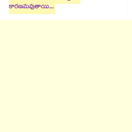
కారణమవుతాయి....