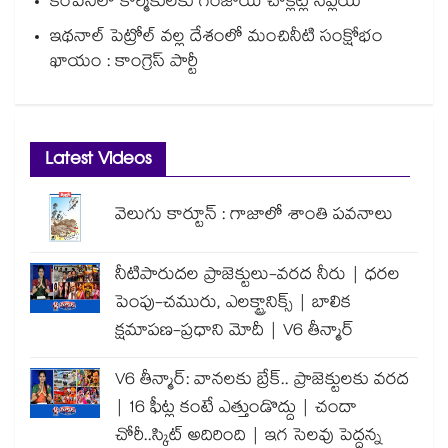
కంపెనీలో కార్మికులకు గంజాయి చాక్లెట్ల సప్లయ్
ఇథనాల్ పెట్రోల్ వల్ల దేశంలో మంచినీటి సంక్షోభం
ఖాయం : కాంగ్రెస్ పార్టీ
Latest Videos
వెలుగు కార్టూన్ : గాజాలో శాంతి పవనాలు
నీటిపారుదల ప్రాజెక్టులు-వరద నీరు | ధరల
పెంపు-చమురు, ఎలక్ట్రానిక్స్ | బాలిక
క్షమాపణ-ప్రధాని మోదీ | V6 తీన్మార్
V6 తీన్మార్: వానలకు బ్రేక్.. ప్రాజెక్టులకు వరద
| 16 ఫీట్ల కంటే ఎత్తుండొద్దు | చందా
చోరీ..స్కిట్ అదిరింది | ఇగ సెలవు పెద్దన్న