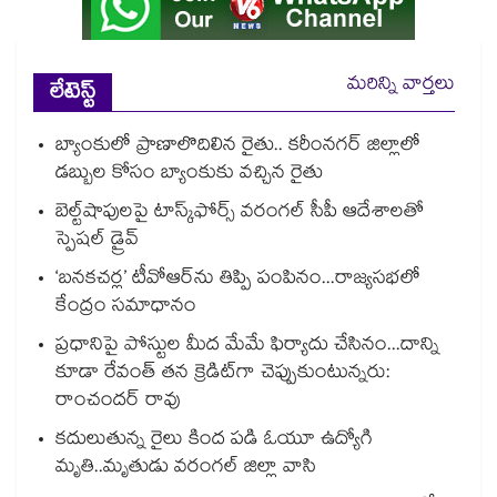
మరిన్ని వార్తలు
లేటెస్ట్
బ్యాంకులో ప్రాణాలొదిలిన రైతు.. కరీంనగర్ జిల్లాలో
డబ్బుల కోసం బ్యాంకుకు వచ్చిన రైతు
బెల్ట్‌‌‌‌‌‌‌‌‌‌‌‌‌‌‌‌‌‌‌‌‌‌‌‌‌‌‌‌‌‌‌‌షాపులపై టాస్క్‌‌‌‌‌‌‌‌‌‌‌‌‌‌‌‌‌‌‌‌‌‌‌‌‌‌‌‌‌‌‌‌ఫోర్స్ వరంగల్‌‌‌‌‌‌‌‌‌‌‌‌‌‌‌‌‌‌‌‌‌‌‌‌‌‌‌‌‌‌‌‌ సీపీ ఆదేశాలతో
స్పెషల్ డ్రైవ్‌‌‌‌‌‌‌‌‌‌‌‌‌‌‌‌‌‌‌‌‌‌‌‌‌‌‌‌‌‌‌‌
‘బనకచర్ల’ టీవోఆర్‌‌‌‌‌‌‌‌ను తిప్పి పంపినం...రాజ్యసభలో
కేంద్రం సమాధానం
ప్రధానిపై పోస్టుల మీద మేమే ఫిర్యాదు చేసినం...దాన్ని
కూడా రేవంత్ తన క్రెడిట్‌‌‌‌గా చెప్పుకుంటున్నరు:
రాంచందర్ రావు
కదులుతున్న రైలు కింద పడి ఓయూ ఉద్యోగి
మృతి..మృతుడు వరంగల్ జిల్లా వాసి