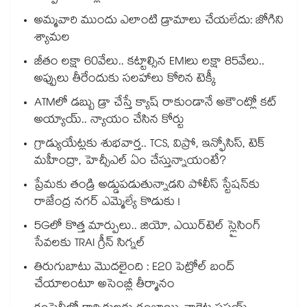
అమ్మవారి ముందు ఎలాంటి డ్రామాలు చేయలేదు: జోగిని
శ్యామల
జీతం లక్షా 60వేలు.. కట్టాల్సిన EMIలు లక్షా 85వేలు..
అప్పులు తీరేందుకు సలహాలు కోరిన టెక్కీ
ATMలో డబ్బు డ్రా చేస్తే క్యాష్ రాకుండానే అకౌంట్లో కట్
అయ్యాయ్.. న్యాయం చేసిన కోర్టు
గ్రాడ్యుయేట్లకు శుభవార్త.. TCS, విప్రో, ఇన్ఫోసిస్, టెక్
మహీంద్రా, హెచ్సీఎల్ ఏం చేస్తున్నాయంటే?
ప్రేమకు తండ్రి అడ్డుపడుతున్నాడని పోలీస్ స్టేషన్⁪కు
రాజేంద్ర నగర్ ఎమ్మెల్యే కొడుకు !
5Gలో కొత్త మార్పులు.. జియో, ఎయిర్‌టెల్ స్లైసింగ్
సేవలకు TRAI గ్రీన్ సిగ్నల్
తిరుగుబాటు మొదలైంది : E20 పెట్రోల్ బంద్
చేయాలంటూ అసెంబ్లీ తీర్మానం