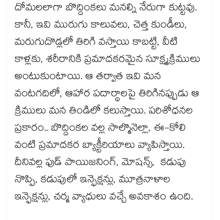
దోమలలాగా బొద్దింకలు మనల్ని నేరుగా కుట్టవు.
కానీ, ఇవి మురుగు కాలువలు, చెత్త కుండీలు,
మరుగుదొడ్లలో తిరిగి వస్తాయి కాబట్టి, వీటి
కాళ్లకు, శరీరానికి ప్రమాదకరమైన సూక్ష్మక్రిములు
అంటుకుంటాయి. ఆ తర్వాత ఇవి మన
వంటగదిలో, ఆహార పదార్థాలపై తిరిగినప్పుడు ఆ
క్రిములు మన తిండిలో కలుస్తాయి. పరిశోధనల
ప్రకారం.. బొద్దింకల వల్ల సాల్మొనెల్లా, ఈ-కోలి
వంటి ప్రమాదకర బ్యాక్టీరియాలు వ్యాపిస్తాయి.
దీనివల్ల ఫుడ్ పాయిజనింగ్, మోషన్స్, కడుపు
నొప్పి, కడుపులో ఇన్ఫెక్షన్లు, మూత్రనాళాల
ఇన్ఫెక్షన్లు, చర్మ వ్యాధులు వచ్చే అవకాశం ఉంది.