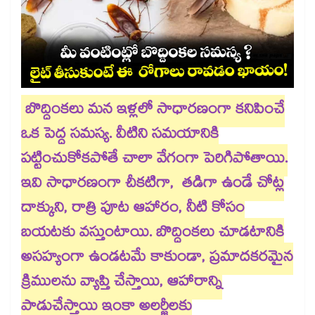
బొద్దింకలు మన ఇళ్లలో సాధారణంగా కనిపించే
ఒక పెద్ద సమస్య. వీటిని సమయానికి
పట్టించుకోకపోతే చాలా వేగంగా పెరిగిపోతాయి.
ఇవి సాధారణంగా చీకటిగా, తడిగా ఉండే చోట్ల
దాక్కుని, రాత్రి పూట ఆహారం, నీటి కోసం
బయటకు వస్తుంటాయి. బొద్దింకలు చూడటానికి
అసహ్యంగా ఉండటమే కాకుండా, ప్రమాదకరమైన
క్రిములను వ్యాప్తి చేస్తాయి, ఆహారాన్ని
పాడుచేస్తాయి ఇంకా అలర్జీలకు