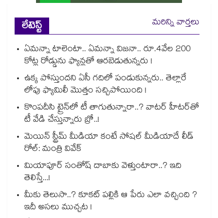
మరిన్ని వార్తలు
లేటెస్ట్
ఏమన్నా టాలెంటా.. ఏమన్నా విజనా.. రూ.4వేల 200
కోట్ల రోడ్డును ఫ్యాన్లతో ఆరబెడుతున్నరు !
ఉక్క పోస్తుందని ఏసీ గదిలో పండుకున్నరు.. తెల్లారే
లోపు ఫ్యామిలీ మొత్తం సచ్చిపోయింది !
కొంపదీసి ట్రైన్⁬లో టీ తాగుతున్నారా..? వాటర్ హీటర్⁭⁭తో
టీ వేడి చేస్తున్నారు బ్రో..!
మెయిన్ స్ట్రీమ్ మీడియా కంటే సోషల్ మీడియాదే లీడ్
రోల్: మంత్రి వివేక్
మియాపూర్ సంతోష్ దాబాకు వెళ్తుంటారా..? ఇది
తెలిస్తే...!
మీకు తెలుసా..? కూకట్ పల్లికి ఆ పేరు ఎలా వచ్చింది ?
ఇదీ అసలు ముచ్చట !