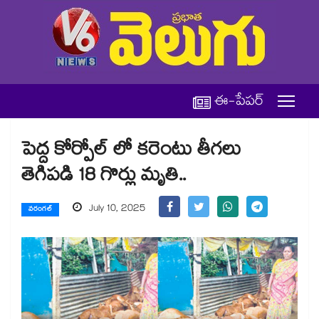
ఈ-పేపర్
పెద్ద కోర్పోల్ లో కరెంటు తీగలు
తెగిపడి 18 గొర్లు మృతి..
July 10, 2025
వరంగల్