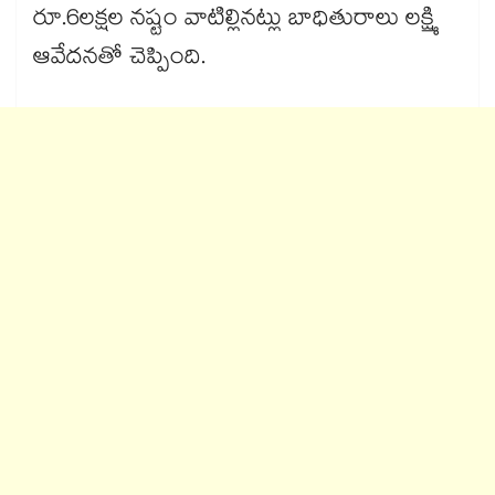
రూ.6లక్షల నష్టం వాటిల్లినట్లు బాధితురాలు లక్ష్మి
ఆవేదనతో చెప్పింది.