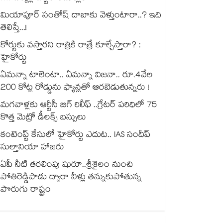
మియాపూర్ సంతోష్ దాబాకు వెళ్తుంటారా..? ఇది
తెలిస్తే...!
కోర్టుకు వస్తారని రాత్రికి రాత్రే కూల్చేస్తారా? :
హైకోర్టు
ఏమన్నా టాలెంటా.. ఏమన్నా విజనా.. రూ.4వేల
200 కోట్ల రోడ్డును ఫ్యాన్లతో ఆరబెడుతున్నరు !
మగవాళ్లకు ఆర్టీసీ బిగ్ రిలీఫ్ ..గ్రేటర్ పరిధిలో 75
కొత్త మెట్రో డీలక్స్ బస్సులు
కంటెంప్ట్ కేసులో హైకోర్టు ఎదుట.. IAS సందీప్
సుల్తానియా హాజరు
ఏపీ నీటి తరలింపు షురూ..శ్రీశైలం నుంచి
పోతిరెడ్డిపాడు ద్వారా నీళ్లు తన్నుకుపోతున్న
పొరుగు రాష్ట్రం