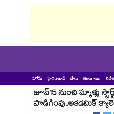
హోమ్
హైదరాబాద్
దేశం
తెలంగాణం
విదే
జూన్15 నుంచి స్కూళ్లు స్టా
పొడిగింపు..అకడమిక్ క్యాలెండర్