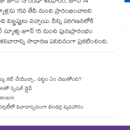
ోజు జూన్ 13 రెండో శనివారం, జూన్ 14
ళ్లను 15వ తేదీ నుంచి ప్రారంభించాలని
విజ్ఞప్తులు వచ్చాయి. దీన్ని పరిగణనలోకి
రైవేట్ స్కూళ్లు జూన్ 15 నుంచి పునఃప్రారంభం
శనివారాన్ని సాధారణ పనిదినంగా ప్రకటించింది.
్ డబ్బు కట్ చేయెుచ్చా.. చట్టం ఏం చెబుతోంది?
ేశాలతో స్పెషల్ డ్రైవ్‌‌‌‌‌‌‌‌‌‌‌‌‌‌‌‌‌‌‌‌‌‌‌‌‌‌‌‌‌‌‌‌
తిబింబం!
ధీ వర్సిటీలో వివాదాస్పదంగా టెండర్ల వ్యవహారం