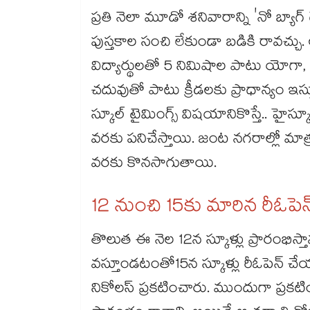
ప్రతి నెలా మూడో శనివారాన్ని 'నో బ్యాగ్‌‌
పుస్తకాల సంచి లేకుండా బడికి రావచ్
విద్యార్థులతో 5 నిమిషాల పాటు యోగా,
చదువుతో పాటు క్రీడలకు ప్రాధాన్యం ఇస్త
స్కూల్‌‌ టైమింగ్స్‌‌ విషయానికొస్తే..
వరకు పనిచేస్తాయి. జంట నగరాల్లో 
వరకు కొనసాగుతాయి.
12 నుంచి 15కు మారిన రీఓపెన
తొలుత ఈ నెల 12న స్కూళ్లు ప్రారంభిస్త
వస్తూండటంతో15న స్కూళ్లు రీఓపెన్ చేయనున
నికోలస్ ప్రకటించారు. ముందుగా ప్రకట