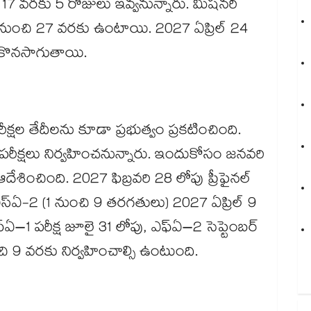
17 వరకు 5 రోజులు ఇవ్వనున్నారు. మిషనరీ
 23 నుంచి 27 వరకు ఉంటాయి. 2027 ఏప్రిల్ 24
్ కొనసాగుతాయి.
ీక్షల తేదీలను కూడా ప్రభుత్వం ప్రకటించింది.
 పరీక్షలు నిర్వహించనున్నారు. ఇందుకోసం జనవరి
 ఆదేశించింది. 2027 ఫిబ్రవరి 28 లోపు ప్రీఫైనల్
 ఎస్ఏ-2 (1 నుంచి 9 తరగతులు) 2027 ఏప్రిల్ 9
ఏ–1 పరీక్ష జూలై 31 లోపు, ఎఫ్ఏ–2 సెప్టెంబర్‌‌
నుంచి 9 వరకు నిర్వహించాల్సి ఉంటుంది.