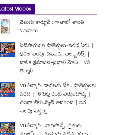
Latest Videos
వెలుగు కార్టూన్ : గాజాలో శాంతి
పవనాలు
నీటిపారుదల ప్రాజెక్టులు-వరద నీరు |
ధరల పెంపు-చమురు, ఎలక్ట్రానిక్స్ |
బాలిక క్షమాపణ-ప్రధాని మోదీ | V6
తీన్మార్
V6 తీన్మార్: వానలకు బ్రేక్.. ప్రాజెక్టులకు
వరద | 16 ఫీట్ల కంటే ఎత్తుండొద్దు |
చందా చోరీ..స్కిట్ అదిరింది | ఇగ
సెలవు పెద్దన్న
V6 తీన్మార్ : వానలొచ్చే...రైతులు
మురిసే... | ముసురు పట్టిన పట్నం |