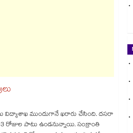
ులు
‌‌ను విద్యాశాఖ ముందుగానే ఖరారు చేసింది. దసరా
 13 రోజుల పాటు ఉండనున్నాయి. సంక్రాంతి