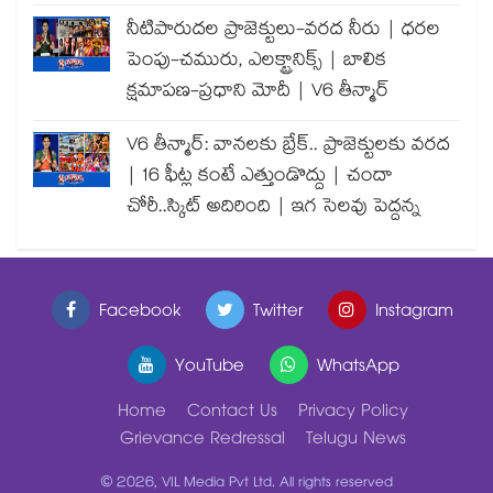
నీటిపారుదల ప్రాజెక్టులు-వరద నీరు | ధరల
పెంపు-చమురు, ఎలక్ట్రానిక్స్ | బాలిక
క్షమాపణ-ప్రధాని మోదీ | V6 తీన్మార్
V6 తీన్మార్: వానలకు బ్రేక్.. ప్రాజెక్టులకు వరద
| 16 ఫీట్ల కంటే ఎత్తుండొద్దు | చందా
చోరీ..స్కిట్ అదిరింది | ఇగ సెలవు పెద్దన్న
Facebook
Twitter
Instagram
YouTube
WhatsApp
Home
Contact Us
Privacy Policy
Grievance Redressal
Telugu News
© 2026, VIL Media Pvt Ltd. All rights reserved