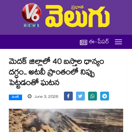
ఈ-పేపర్
మెదక్ జిల్లాలో 40 బస్తాల ధాన్యం
దగ్ధం.. అటవీ ప్రాంతంలో నిప్పు
పెట్టడంతో ఘటన
June 3, 2026
మెదక్