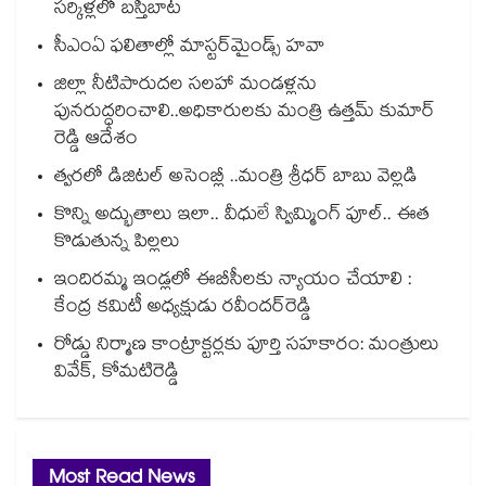
సర్కిళ్లలో బస్తీబాట
సీఎంఏ ఫలితాల్లో మాస్టర్‌మైండ్స్ హవా
జిల్లా నీటిపారుదల సలహా మండళ్లను
పునరుద్ధరించాలి..అధికారులకు మంత్రి ఉత్తమ్ కుమార్
రెడ్డి ఆదేశం
త్వరలో డిజిటల్ అసెంబ్లీ ..మంత్రి శ్రీధర్ బాబు వెల్లడి
కొన్ని అద్భుతాలు ఇలా.. వీధులే స్విమ్మింగ్ పూల్.. ఈత
కొడుతున్న పిల్లలు
ఇందిరమ్మ ఇండ్లలో ఈబీసీలకు న్యాయం చేయాలి :
కేంద్ర కమిటీ అధ్యక్షుడు రవీందర్‌‌‌‌రెడ్డి
రోడ్డు నిర్మాణ కాంట్రాక్టర్లకు పూర్తి సహకారం: మంత్రులు
వివేక్, కోమటిరెడ్డి
Most Read News