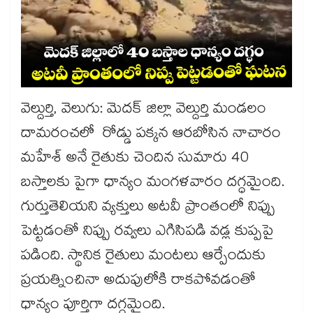
వెల్దుర్తి, వెలుగు: మెదక్ జిల్లా వెల్దుర్తి మండలం
దామరంచలో రోడ్డు పక్కన ఆరబోసిన నాచారం
మహేశ్‌‌ అనే రైతుకు చెందిన సుమారు 40
బస్తాలకు పైగా ధాన్యం మంగళవారం దగ్ధమైంది.
గుర్తుతెలియని వ్యక్తులు అటవీ ప్రాంతంలో నిప్పు
పెట్టడంతో నిప్పు రవ్వలు ఎగిసిపడి వడ్ల కుప్పపై
పడింది. స్థానిక రైతులు మంటలు ఆర్పేందుకు
ప్రయత్నించినా అదుపులోకి రాకపోవడంతో
ధాన్యం పూర్తిగా దగ్ధమైంది.