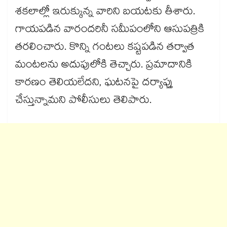
శకలాల్లో ఇరుక్కున్న వారిని బయటకు తీశారు.
గాయపడిన వారందరినీ సమీపంలోని ఆసుపత్రికి
తరలించారు. కొన్ని గంటలు కష్టపడిన తర్వాత
మంటలను అదుపులోకి తెచ్చారు. ప్రమాదానికి
కారణం తెలియలేదని, ఘటనపై దర్యాప్తు
చేస్తున్నామని పోలీసులు తెలిపారు.