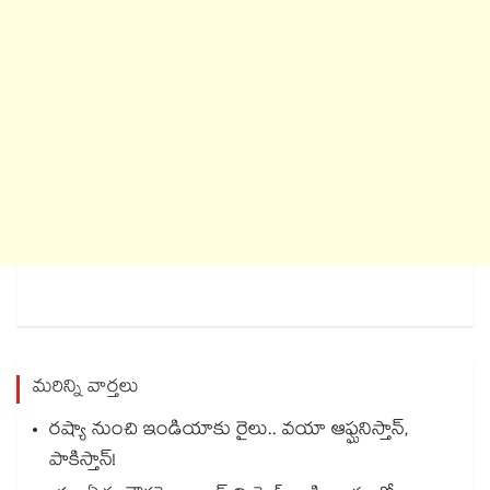
మరిన్ని వార్తలు
రష్యా నుంచి ఇండియాకు రైలు.. వయా ఆఫ్ఘనిస్తాన్,
పాకిస్తాన్!