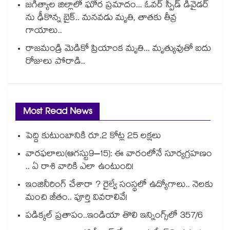
జగిత్యాల జిల్లాలో ఘోర ప్రమాదం... ఓవర్ స్పీడ్ డివైడర్
ను ఢీకొన్న బైక్.. మనవడు మృతి, తాతకు తీవ్ర
గాయాలు..
రాజమండ్రి మెడికో ప్రియాంక మృతి... మృత్యువుతో ఐదు
రోజులు పోరాడి..
Most Read News
పెద్ది కుటుంబానికి రూ.2 కోట్ల 25 లక్షలు
వారఫలాలు(ఆగస్టు9–15): ఈ వారంలోనే సూర్యగ్రహణం
.. ఏ రాశి వారికి ఎలా ఉంటుంది!
ఇంజినీరింగ్ చేశారా ? రైల్వే సంస్థలో ఉద్యోగాలు.. నెలకు
మంచి జీతం.. పూర్తి వివరాలివే!
పడిక్కల్‌‌ ప్రతాపం..ఇండియా తొలి ఇన్నింగ్స్‌‌లో 357/6