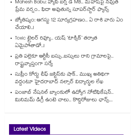
Mahesh Babu: హ్యాపీ బర్త్ డే MB.. మహేష్‌పై నమ్రత
ప్రేమ వర్షం.. ఫిదా అవుతున్న సూపర్‌స్టార్ ఫ్యాన్స్
జ్యోతిష్యం: ఆగస్టు 12 సూర్యగ్రహణం.. ఏ రాశి వారు ఏం
చేయాలి..!
Toxic ట్రైలర్ రివ్యూ.. యష్ ‘టాక్సిక్’ తర్వాత
ఏమైపోతాడో..!
ప్రతి పల్లెకూ ఆర్టీసీ బస్సు..బస్సులు రాని గ్రామాలపై..
రాష్ట్రవ్యాప్తంగా సర్వే
సుప్రీం కోర్టు చీఫ్ జస్టిస్⁭కు షాక్.. ముఖ్య అతిథిగా
వద్దంటూ హైదరాబాద్ నల్సార్ విద్యార్థుల లేఖ
పంజాబ్ నేషనల్ బ్యాంకులో ఉద్యోగ నోటిఫికేషన్..
మినిమమ్ డిగ్రీ ఉంటె చాలు.. కొద్దిరోజులు ఛాన్స్...
Latest Videos