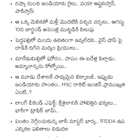
రష్యా నుంచి ఇండియాకు రైలు.. వయా ఆఫ్ఘనిస్తాన్,
పాకిస్తాన్!
ఆ ఒక్క మెలికతో మళ్లీ మొదటికి వచ్చిన చర్చలు.. ఆగస్టు
10న జార్ఖండ్ అసెంబ్లీ ముట్టడికి పిలుపు
పెద్దపల్లిలో మందు ఉచితంగా ఇవ్వలేదని.. వైన్ షాప్ పై
దాడికి దిగిన మద్యం ప్రియులు...
మారేడుమిల్లిలో ఘోరం.. పాపం ఈ ఐదేళ్ల పిల్లాడు..
అమ్మానాన్నను కోల్పోయి..
ఆ మూడు దేశాలకే సాధ్యమైన టెక్నాలజీ.. ఇప్పుడు
ఇండియాకు సొంతం.. FFSC రాకెట్ ఇంజిన్ ప్రాముఖ్యత
ఏంటి..?
లాంగ్ వీకెండ్ ఎఫెక్ట్: శ్రీశైలానికి పోటెత్తిన భక్తులు...
భారీగా ట్రాఫిక్ జామ్..
పంతం నెగ్గించుకున్న జానీ మాస్టర్ భార్య.. TFTDDA ఉప
ఎన్నికల ఫలితాలు విడుదల