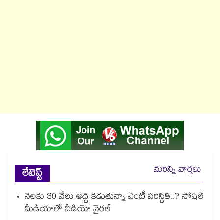
మరిన్ని వార్తలు
లేటెస్ట్
నెలకు 30 వేలు అద్దె కడుతున్నా ఏంటీ పరిస్థితి..? సోషల్
మీడియాలో వీడియో వైరల్