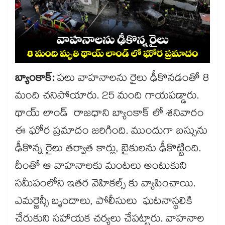
బ్యాంకాక్:
పలు వాహనాలను రైలు ఢీకొనడంతో 8
మంది చనిపోయారు. 25 మంది గాయపడ్డారు.
థాయ్ లాండ్ రాజధాని బ్యాంకాక్ లో శనివారం
ఈ ఘోర ప్రమాదం జరిగింది. ముందుగా బస్సును
ఢీకొన్న రైలు తర్వాత కార్లు, బైకులను ఢీకొట్టింది.
దీంతో ఆ వాహనాలకు మంటలు అంటుకుని
సమీపంలోని ఇతర వెహికల్స్ కు వ్యాపించాయి.
ఎమర్జెన్సీ బృందాలు, పోలీసులు ఘటనాస్థలికి
చేరుకుని సహాయక చర్యలు చేపట్టారు. వాహనాల