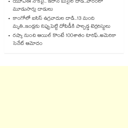
యూఏఈ నౌకపై.. ఇరాన్‌‌ మిసైల్‌‌ దాడి..వారంలో
మూడుసార్లు దాడులు
కాంగోలో ఐసిస్ ఉగ్రవాదుల దాడి..13 మంది
మృతి..ఇండ్లకు నిప్పుపెట్టి దోపిడీకి పాల్పడ్డ టెర్రరిస్టులు
రష్యా నుంచి ఆయిల్‌‌‌‌‌‌‌‌ కొంటే 100శాతం టారిఫ్‌‌‌‌‌‌‌‌..అమెరికా
సెనేట్‌‌‌‌‌‌‌‌ ఆమోదం