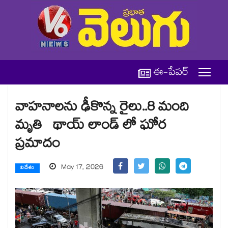
ఈ-పేపర్
వాహనాలను ఢీకొన్న రైలు..8 మంది
మృతి థాయ్ లాండ్ లో ఘోర
ప్రమాదం
May 17, 2026
విదేశం