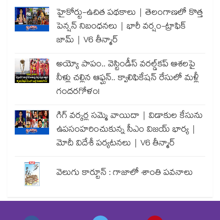
హైకోర్టు-ఉచిత పథకాలు | తెలంగాణలో కొత్త
పెన్షన్ నిబంధనలు | భారీ వర్షం-ట్రాఫిక్
జామ్ | V6 తీన్మార్
అయ్యో పాపం.. వెస్టిండీస్ వరల్డ్‌కప్ ఆశలపై
నీళ్లు చల్లిన ఆఫ్ఘన్.. క్వాలిఫికేషన్ రేసులో మళ్లీ
గందరగోళం!
గిగ్ వర్కర్ల సమ్మె వాయిదా | విడాకుల కేసును
ఉపసంహరించుకున్న సీఎం విజయ్ భార్య |
మోదీ విదేశీ పర్యటనలు | V6 తీన్మార్
వెలుగు కార్టూన్ : గాజాలో శాంతి పవనాలు