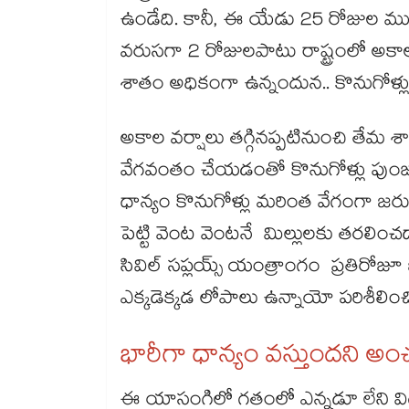
ఉండేది. కానీ, ఈ యేడు 25 రోజుల ముంద
వరుసగా 2 రోజులపాటు రాష్ట్రంలో అకాల
శాతం అధికంగా ఉన్నందున.. కొనుగోళ
అకాల వర్షాలు తగ్గినప్పటినుంచి తేమ శాత
వేగవంతం చేయడంతో కొనుగోళ్లు పుంజు
ధాన్యం కొనుగోళ్లు మరింత వేగంగా జరుగ
పెట్టి వెంట వెంటనే మిల్లులకు తరలించడాని
సివిల్​ సప్లయ్స్​ యంత్రాంగం ప్రతిరోజూ 
ఎక్కడెక్కడ లోపాలు ఉన్నాయో పరిశీలించి,
భారీగా ధాన్యం వస్తుందని అ
ఈ యాసంగిలో గతంలో ఎన్నడూ లేని విధం