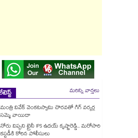
మరిన్ని వార్తలు
లేటెస్ట్
మంత్రి వివేక్ వెంకటస్వామి చొరవతో గిగ్ వర్కర్ల
సమ్మె వాయిదా
నోరు విప్పని ట్రైనీ IPS ఉదయ్ కృష్ణారెడ్డి.. మరోసారి
కస్టడీకి కోరిన పోలీసులు