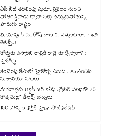
ఏపీ నీటి తరలింపు షురూ..శ్రీశైలం నుంచి
పోతిరెడ్డిపాడు ద్వారా నీళ్లు తన్నుకుపోతున్న
పొరుగు రాష్ట్రం
మియాపూర్ సంతోష్ దాబాకు వెళ్తుంటారా..? ఇది
తెలిస్తే...!
కోర్టుకు వస్తారని రాత్రికి రాత్రే కూల్చేస్తారా? :
హైకోర్టు
కంటెంప్ట్ కేసులో హైకోర్టు ఎదుట.. IAS సందీప్
సుల్తానియా హాజరు
మగవాళ్లకు ఆర్టీసీ బిగ్ రిలీఫ్ ..గ్రేటర్ పరిధిలో 75
కొత్త మెట్రో డీలక్స్ బస్సులు
150 పోస్టుల భర్తీకి హైడ్రా నోటిఫికేషన్