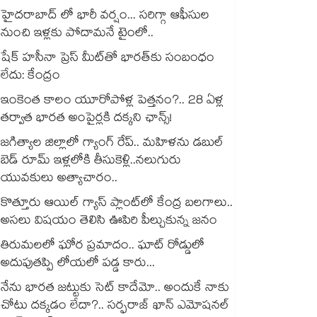
హైదరాబాద్ లో భారీ వర్షం... సరిగ్గా ఆఫీసుల
నుంచి ఇళ్లకు పోదామనే టైంలో..
షేక్ హసీనా ప్రెస్ మీట్‎తో భారత్‎కు సంబంధం
లేదు: కేంద్రం
ఇంకెంత కాలం యూరోపోళ్ల పెత్తనం?.. 28 ఏళ్ల
తర్వాత భారత అంపైర్లకి దక్కని ఛాన్స్!
జగిత్యాల జిల్లాలో గ్యాంగ్ రేప్.. మహిళను డబుల్
బెడ్ రూమ్ ఇళ్లలోకి తీసుకెళ్లి..నలుగురు
యువకులు అత్యాచారం..
కొత్తూరు ఆయిల్ గ్యాస్⁪ ప్లాంట్⁫లో కేంద్ర బలగాలు..
అసలు విషయం తెలిసి ఊపిరి పీల్చుకున్న జనం
తిరుమలలో ఘోర ప్రమాదం.. ఘాట్ రోడ్డులో
అదుపుతప్పి లోయలో పడ్డ కారు...
నేను భారత జట్టుకు సెట్ కాదేమో.. అందుకే నాకు
చోటు దక్కడం లేదా?.. సర్ఫరాజ్ ఖాన్ ఎమోషనల్