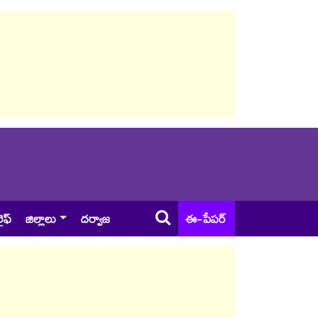
ైఫ్
జిల్లాలు
దర్వాజ
ఈ-పేపర్