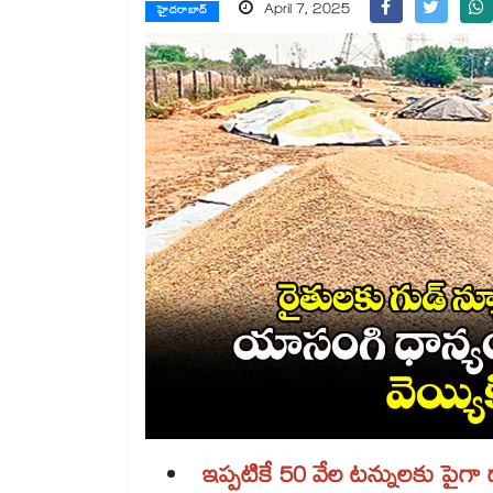
April 7, 2025
హైదరాబాద్
ఇప్పటికే 50 వేల టన్నులకు పైగా