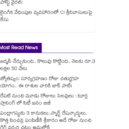
పోస్ట్ వైరల్!
లైంగిక వేధింపుల వ్యవహారంలో CI శ్రీనివాసులుపై
కేసు
Most Read News
జర్మనీ నేర్చుకుంది.. కొలువు కొట్టింది.. నెలకు రూ.3
లక్షల 50 వేలు
జ్యోతిష్యం: సూర్యగ్రహణం రోజు చతుర్గ్రహ
యోగం.. ఈ రాశుల వారికి జాక్ పాట్!
రేపటి నుంచి మూడు రోజులు సెలవులు : టూర్ల
ప్లానింగ్ లో సిటీ జనం బిజీ
పంద్రాగస్టుకు 3 కానుకలు..స్మార్ట్ రేషన్కార్డులు,
కొత్త పింఛన్ల పంపిణీకి శ్రీకారం అదే రోజు నుంచి
గిగ్ వర్కర్ల చట్టం అమల్లోకి