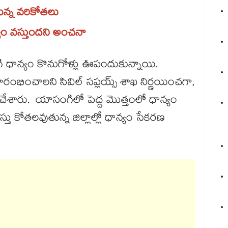
న్న వరికోతలు
్యం వస్తుందని అంచనా
గి ధాన్యం కొనుగోళ్లు ఊపందుకున్నాయి.
ప్రారంభించాలని సివిల్​ సప్లయ్స్ ​శాఖ నిర్ణయించగా,
న్ చేశారు. యాసంగిలో పెద్ద మొత్తంలో ధాన్యం
ు కోతలవుతున్న జిల్లాల్లో ధాన్యం సేకరణ