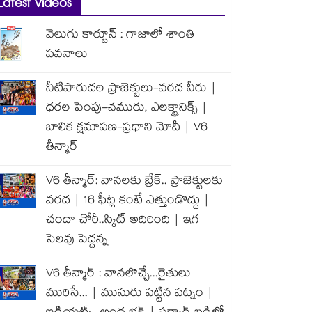
Latest Videos
వెలుగు కార్టూన్ : గాజాలో శాంతి
పవనాలు
నీటిపారుదల ప్రాజెక్టులు-వరద నీరు |
ధరల పెంపు-చమురు, ఎలక్ట్రానిక్స్ |
బాలిక క్షమాపణ-ప్రధాని మోదీ | V6
తీన్మార్
V6 తీన్మార్: వానలకు బ్రేక్.. ప్రాజెక్టులకు
వరద | 16 ఫీట్ల కంటే ఎత్తుండొద్దు |
చందా చోరీ..స్కిట్ అదిరింది | ఇగ
సెలవు పెద్దన్న
V6 తీన్మార్ : వానలొచ్చే...రైతులు
మురిసే... | ముసురు పట్టిన పట్నం |