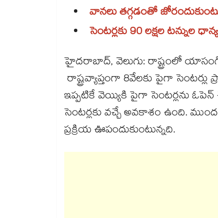
వానలు తగ్గడంతో జోరందుకుంటు
సెంటర్లకు 90 లక్షల టన్నుల ధాన
హైదరాబాద్​, వెలుగు: రాష్ట్రంలో యాసం
రాష్ట్రవ్యాప్తంగా 8వేలకు పైగా సెంటర్లు 
ఇప్పటికే వెయ్యికి పైగా సెంటర్లను ఓపె
సెంటర్లకు వచ్చే అవకాశం ఉంది. ముందస్త
ప్రక్రియ ఊపందుకుంటున్నది.