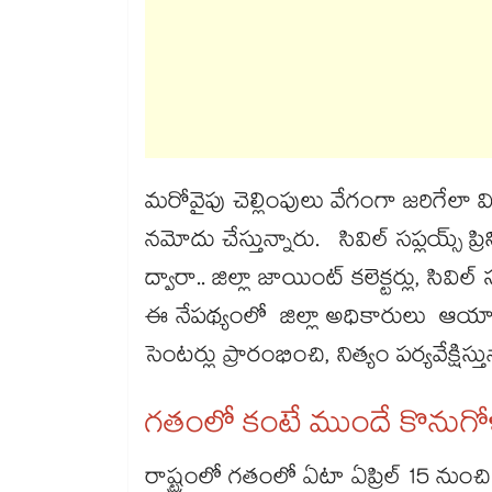
మరోవైపు చెల్లింపులు వేగంగా జరిగేలా వ
నమోదు చేస్తున్నారు. సివిల్​ సప్లయ్స్​ ప్రిన
ద్వారా.. జిల్లా జాయింట్​ కలెక్టర్లు, సి
ఈ నేపథ్యంలో జిల్లా అధికారులు ఆయా జిల్
సెంటర్లు ప్రారంభించి, నిత్యం పర్యవేక్షిస్త
గతంలో కంటే ముందే కొనుగోళ్
రాష్ట్రంలో గతంలో ఏటా ఏప్రిల్‌ 15 నుంచి