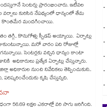
స్తుగానే సెంటర్లు ప్రారంభించారు. ఇటీవల
 వర్షాలు కురిసిన నేపథ్యంలో ధాన్యంలో తేమ
్లు కొంతమేర మందగించాయి.
ం తగ్గి.. కొనుగోళ్లు స్పీడప్ అయ్యాయి. ఏర్పాట్లు
కుంటున్నాయి. మరో వారం పది రోజుల్లో
నున్నాయి. సెంటర్లకు వచ్చిన ధాన్యం కాంటా
కి అధికారులు ప్రత్యేక ఏర్పాట్లు చేస్తున్నారు.
జిల్లా అధికారుల నుంచి నివేదికలు తెప్పించుకుని..
 పరిష్కరించేందుకు కృషి చేస్తున్నది.
ంచనా
గా 56.69 లక్షల ఎకరాల్లో వరి సాగు జరిగింది.