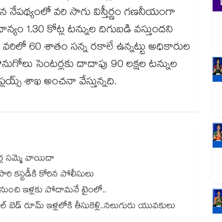
ంచిన నేపథ్యంలో వరి సాగు విస్తీర్ణం గణనీయంగా
న్యం 1.30 కోట్ల టన్నుల దిగుబడి వస్తుందని
వరిలో 60 శాతం సన్న రకాలే ఉన్నట్టు అధికారుల
ొనుగోలు సెంటర్లకు దాదాపు 90 లక్షల టన్నుల
లయ్స్​ శాఖ అంచనా వేస్తున్నది.
ర్ల సమ్మె వాయిదా
రోసారి కస్టడీకి కోరిన పోలీసులు
ల నుంచి ఇళ్లకు పోదామనే టైంలో..
ుల్ బెడ్ రూమ్ ఇళ్లలోకి తీసుకెళ్లి..నలుగురు యువకులు