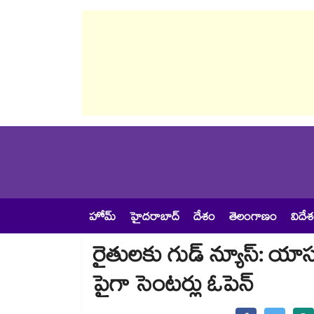
హోమ్
హైదరాబాద్
దేశం
తెలంగాణం
విదే
రైతులకు గుడ్​ న్యూస్​: యాస
పైగా సెంటర్లు ఓపెన్