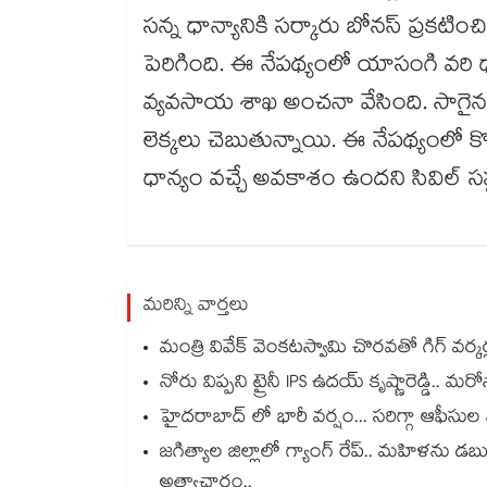
సన్న ధాన్యానికి సర్కారు బోనస్​ ప్రకటి
పెరిగింది. ఈ నేపథ్యంలో యాసంగి వరి ధా
వ్యవసాయ శాఖ అంచనా వేసింది. సాగైన 
లెక్కలు చెబుతున్నాయి. ఈ నేపథ్యంలో క
ధాన్యం వచ్చే అవకాశం ఉందని సివిల్​ సప్
మరిన్ని వార్తలు
మంత్రి వివేక్ వెంకటస్వామి చొరవతో గిగ్ వర్క
నోరు విప్పని ట్రైనీ IPS ఉదయ్ కృష్ణారెడ్డి.. మ
హైదరాబాద్ లో భారీ వర్షం... సరిగ్గా ఆఫీసు
జగిత్యాల జిల్లాలో గ్యాంగ్ రేప్.. మహిళను డబ
అత్యాచారం..