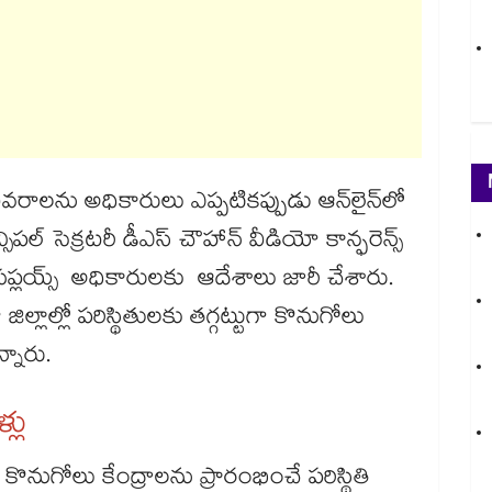
ివరాలను అధికారులు ఎప్పటికప్పుడు ఆన్‌లైన్‌లో
్సిపల్​ సెక్రటరీ డీఎస్​ చౌహాన్​ వీడియో కాన్ఫరెన్స్​
విల్ సప్లయ్స్​ అధికారులకు ఆదేశాలు జారీ చేశారు.
లాల్లో పరిస్థితులకు తగ్గట్టుగా కొనుగోలు
ున్నారు.
లు
 కొనుగోలు కేంద్రాలను ప్రారంభించే పరిస్థితి