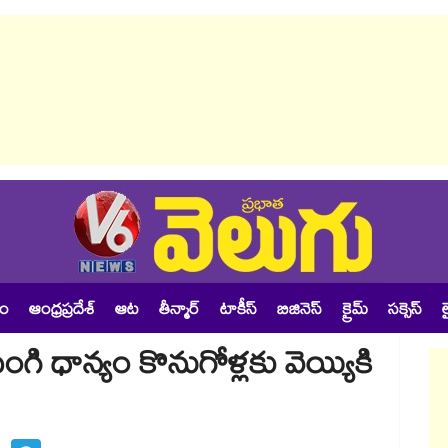
శం
ఆంధ్రప్రదేశ్
ఆట
తీన్మార్
టాకీస్
బిజినెస్
క్రైమ్
సక్సెస్
ల
ంగి ధాన్యం కొనుగోళ్లకు వెయ్యికి