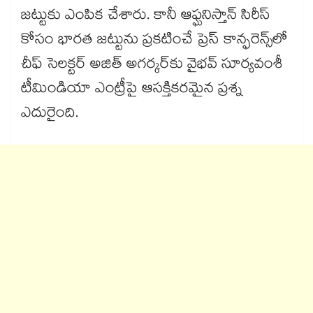
జట్టుకు ఎంపిక చేశారు. కానీ ఆఫ్ఘనిస్తాన్ సిరీస్
కోసం భారత జట్టును ప్రకటించే ప్రెస్ కాన్ఫరెన్స్‌లో
చీఫ్ సెలక్టర్ అజిత్ అగర్కర్‌కు వైభవ్ సూర్యవంశీ
టీమిండియా ఎంట్రీపై ఆసక్తికరమైన ప్రశ్న
ఎదురైంది.