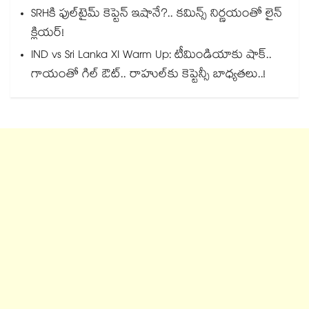
SRHకి ఫుల్‌టైమ్ కెప్టెన్ ఇషానే?.. కమిన్స్ నిర్ణయంతో లైన్
క్లియర్!
IND vs Sri Lanka XI Warm Up: టీమిండియాకు షాక్..
గాయంతో గిల్ ఔట్.. రాహుల్‌కు కెప్టెన్సీ బాధ్యతలు..!