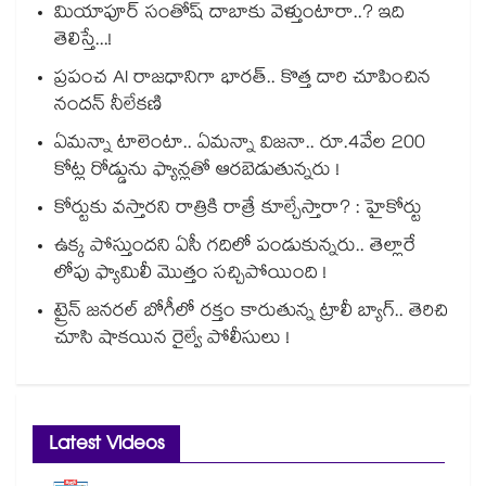
మియాపూర్ సంతోష్ దాబాకు వెళ్తుంటారా..? ఇది
తెలిస్తే...!
ప్రపంచ AI రాజధానిగా భారత్.. కొత్త దారి చూపించిన
నందన్ నీలేకణి
ఏమన్నా టాలెంటా.. ఏమన్నా విజనా.. రూ.4వేల 200
కోట్ల రోడ్డును ఫ్యాన్లతో ఆరబెడుతున్నరు !
కోర్టుకు వస్తారని రాత్రికి రాత్రే కూల్చేస్తారా? : హైకోర్టు
ఉక్క పోస్తుందని ఏసీ గదిలో పండుకున్నరు.. తెల్లారే
లోపు ఫ్యామిలీ మొత్తం సచ్చిపోయింది !
ట్రైన్ జనరల్ బోగీలో రక్తం కారుతున్న ట్రాలీ బ్యాగ్.. తెరిచి
చూసి షాకయిన రైల్వే పోలీసులు !
Latest Videos