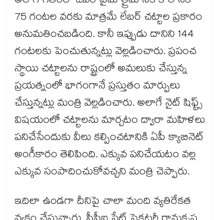
అలాగే గతంలో ఓవర్ టైమ్ త్రైమాసిక కాలానికి
75 గంటల వరకు మాత్రమే లేబర్ చట్టాల ప్రకారం
అనుమతించబడింది. కానీ ఇప్పుడు దానిని 144
గంటలకు పెంచుతున్నట్లు వెల్లడించారు. ప్రపంచ
స్థాయి చట్టాలను రాష్ట్రంలో అమలుకు చేస్తున్న
ప్రయత్నంలో భాగంగానే ప్రస్తుతం మార్పులు
చేస్తున్నట్లు మంత్రి వెల్లడించారు. అలాగే నైట్ షిఫ్ట్స్
విషయంలో చట్టాలను మార్చటం ద్వారా మహిళలు
పనిచేసేందుకు వీలు కల్పించటానికి ఏపీ క్యాబినెట్
అంగీకారం తెలిపింది. ఎక్కువ పనిచేయటం వల్ల
ఎక్కువ సంపాదించుకోవచ్చని మంత్రి చెప్పారు.
ఇదిలా ఉండగా దీనిపై చాలా మంది వ్యతిరేకత
వ్యక్తం చేస్తున్నారు. సీపీఐ స్టేట్ సెక్రటరీ రామకృష్ణ