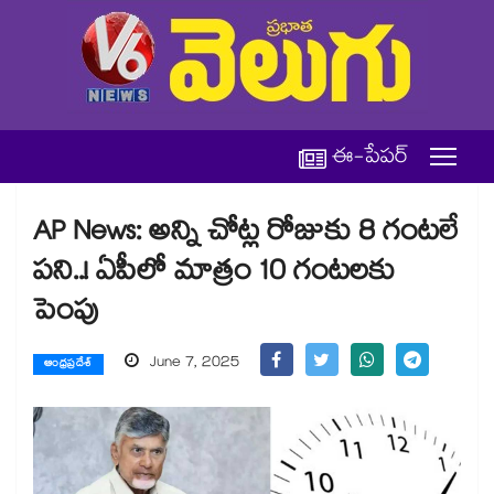
ఈ-పేపర్
AP News: అన్ని చోట్ల రోజుకు 8 గంటలే
పని..! ఏపీలో మాత్రం 10 గంటలకు
పెంపు
June 7, 2025
ఆంధ్రప్రదేశ్