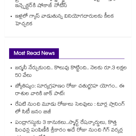
ఇన్స్పెక్టర్‎కి షోకాజ్ నోటీస్
ఇళ్లలో గ్యాస్ వాడుతున్న వినియోగదారులకు కీలక
హెచ్చరిక
Most Read News
జర్మనీ నేర్చుకుంది.. కొలువు కొట్టింది.. నెలకు రూ.3 లక్షల
50 వేలు
జ్యోతిష్యం: సూర్యగ్రహణం రోజు చతుర్గ్రహ యోగం.. ఈ
రాశుల వారికి జాక్ పాట్!
రేపటి నుంచి మూడు రోజులు సెలవులు : టూర్ల ప్లానింగ్
లో సిటీ జనం బిజీ
పంద్రాగస్టుకు 3 కానుకలు..స్మార్ట్ రేషన్కార్డులు, కొత్త
పింఛన్ల పంపిణీకి శ్రీకారం అదే రోజు నుంచి గిగ్ వర్కర్ల