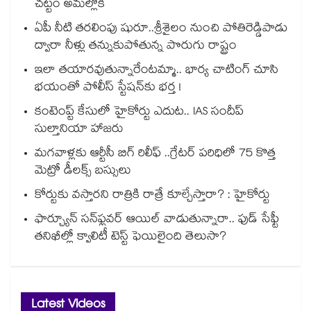
చట్టం అమల్లోకి
ఏపీ నీటి తరలింపు షురూ..శ్రీశైలం నుంచి పోతిరెడ్డిపాడు
ద్వారా నీళ్లు తన్నుకుపోతున్న పొరుగు రాష్ట్రం
ఇలా తయారవుతున్నారేంటమ్మా.. భార్య చాటింగ్ చూసి
భయంతో పోలీస్ స్టేషన్⁫కు భర్త !
కంటెంప్ట్ కేసులో హైకోర్టు ఎదుట.. IAS సందీప్
సుల్తానియా హాజరు
మగవాళ్లకు ఆర్టీసీ బిగ్ రిలీఫ్ ..గ్రేటర్ పరిధిలో 75 కొత్త
మెట్రో డీలక్స్ బస్సులు
కోర్టుకు వస్తారని రాత్రికి రాత్రే కూల్చేస్తారా? : హైకోర్టు
ఫార్చ్యూన్ సన్‌ఫ్లవర్ ఆయిల్ వాడుతున్నారా.. ఫుడ్ సేఫ్టీ
తనిఖీల్లో క్వాలిటీ టెస్ట్ ఫెయిలైంది తెలుసా?
Latest Videos