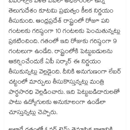
వివరాల్లోకి వెళితే ఏపీలో అధికారంలో ఉన్న
తెలుగుదేశం కూటమి ప్రభుత్వం కీలక నిర్ణయం
తీసుకుంది. ఆంధ్రప్రదేశ్ రాష్ట్రంలో రోజూ పని
గంటలకు గరిష్ఠంగా 10 గంటలకు పెంచుతున్నట్లు
ప్రకటించింది. గతంలో ఇది రోజుకు గరిష్ఠంగా 9
గంటలుగా ఉండేది. రాష్ట్రంలోకి పెట్టుబడులను
ఆకర్షించేందుకే ఏపీ సర్కార్ ఈ నిర్ణయం
తీసుకున్నట్లు వెల్లడైంది. దీనికి అనుగుణంగా లేబర్
చట్టంలో మార్పులు తీసుకొస్తున్నట్లు మంత్రి
పార్థసారధి వెల్లడించారు. ఇది పెట్టుబడిదారులతో
పాటు ఉద్యోగులకు అనుకూలంగా ఉండేలా
చూస్తున్నట్లు చెప్పారు.