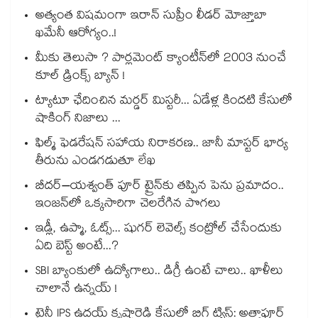
అత్యంత విషమంగా ఇరాన్ సుప్రీం లీడర్ మోజ్తాబా
ఖమేనీ ఆరోగ్యం..!
మీకు తెలుసా ? పార్లమెంట్ క్యాంటీన్⁪లో 2003 నుంచే
కూల్ డ్రింక్స్ బ్యాన్ !
ట్యాటూ ఛేదించిన మర్డర్ మిస్టరీ... ఏడేళ్ల కిందటి కేసులో
షాకింగ్ నిజాలు ...
ఫిల్మ్ ఫెడరేషన్ సహాయ నిరాకరణ.. జానీ మాస్టర్ భార్య
తీరును ఎండగడుతూ లేఖ
బీదర్–యశ్వంత్ పూర్ ట్రైన్‎కు తప్పిన పెను ప్రమాదం..
ఇంజన్‎లో ఒక్కసారిగా చెలరేగిన పొగలు
ఇడ్లీ, ఉప్మా, ఓట్స్... షుగర్ లెవెల్స్ కంట్రోల్ చేసేందుకు
ఏది బెస్ట్ అంటే...?
SBI బ్యాంకులో ఉద్యోగాలు.. డిగ్రీ ఉంటే చాలు.. ఖాళీలు
చాలానే ఉన్నయ్ !
ట్రైనీ IPS ఉదయ్ కృష్ణారెడ్డి కేసులో బిగ్ ట్విస్ట్: అత్తాపూర్