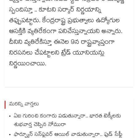
స్పందిస్తూ .. కూటని సర్కార్ నిర్ణయాన్ని
తప్పుపట్టారు. కేంద్రరాష్ట్ర ప్రభుత్వాలు ఉద్యోగుల
ఆసక్తికి వ్యతిరేకంగా పనిచేస్తున్నాయని అన్నారు.
దీనిని వ్యతిరేకిస్తూ ఈనెల 9న రాష్ట్రవ్యాప్తంగా
నిరసనలు చేపట్టాలని ట్రేడ్ యూనియన్లు
నిర్ణయించాయి.
మరిన్ని వార్తలు
ఏఐ గురించి కంగారు పడుతున్నారా.. భారత టెక్కీలకు
శుభవార్త చెప్పిన నోమురా
ఫార్చ్యూన్ సన్‌ఫ్లవర్ ఆయిల్ వాడుతున్నారా.. ఫుడ్ సేఫ్టీ