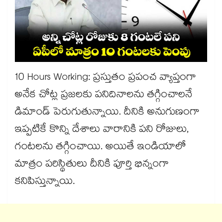
10 Hours Working: ప్రస్తుతం ప్రపంచ వ్యాప్తంగా
అనేక చోట్ల ప్రజలకు పనిదినాలను తగ్గించాలనే
డిమాండ్ పెరుగుతున్నాయి. దీనికి అనుగుణంగా
ఇప్పటికే కొన్ని దేశాలు వారానికి పని రోజులు,
గంటలను తగ్గించాయి. అయితే ఇండియాలో
మాత్రం పరిస్థితులు దీనికి పూర్తి భిన్నంగా
కనిపిస్తున్నాయి.