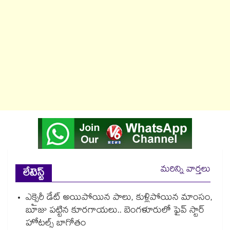
మరిన్ని వార్తలు
లేటెస్ట్
ఎక్సైరీ డేట్ అయిపోయిన పాలు, కుళ్లిపోయిన మాంసం,
బూజు పట్టిన కూరగాయలు.. బెంగళూరులో ఫైవ్ స్టార్
హోటల్స్ బాగోతం