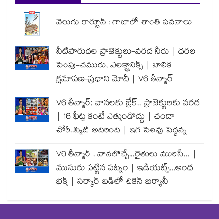
వెలుగు కార్టూన్ : గాజాలో శాంతి పవనాలు
నీటిపారుదల ప్రాజెక్టులు-వరద నీరు | ధరల
పెంపు-చమురు, ఎలక్ట్రానిక్స్ | బాలిక
క్షమాపణ-ప్రధాని మోదీ | V6 తీన్మార్
V6 తీన్మార్: వానలకు బ్రేక్.. ప్రాజెక్టులకు వరద
| 16 ఫీట్ల కంటే ఎత్తుండొద్దు | చందా
చోరీ..స్కిట్ అదిరింది | ఇగ సెలవు పెద్దన్న
V6 తీన్మార్ : వానలొచ్చే...రైతులు మురిసే... |
ముసురు పట్టిన పట్నం | ఇడియట్స్...అంధ
భక్త్ | సర్కార్ బడిలో చికెన్ బిర్యానీ