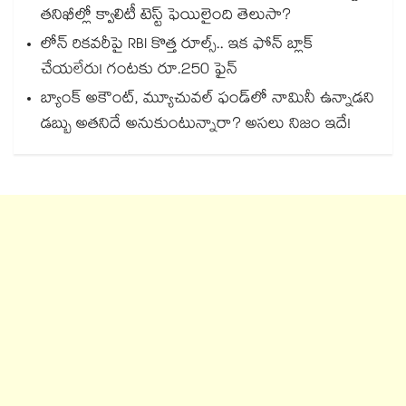
తనిఖీల్లో క్వాలిటీ టెస్ట్ ఫెయిలైంది తెలుసా?
లోన్ రికవరీపై RBI కొత్త రూల్స్.. ఇక ఫోన్ బ్లాక్
చేయలేరు! గంటకు రూ.250 ఫైన్
బ్యాంక్ అకౌంట్, మ్యూచువల్ ఫండ్‌లో నామినీ ఉన్నాడని
డబ్బు అతనిదే అనుకుంటున్నారా? అసలు నిజం ఇదే!