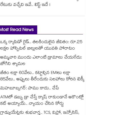
రేటుకు వచ్చేవి ఇవే.. లిస్ట్ ఇదే !
Most Read News
ఒక్క ర్యాపిడో రైడ్.. తలకిందులైన జీవితం: రూ.25
లక్షల హాస్పిటల్ బిల్లులతో యువతి పోరాటం
అమ్మవారి ముందు ఎలాంటి డ్రామాలు చేయలేదు:
జోగిని శ్యామల
జీతం లక్షా 60వేలు.. కట్టాల్సిన EMIలు లక్షా
85వేలు.. అప్పులు తీరేందుకు సలహాలు కోరిన టెక్కీ
మహబూబ్నగర్: పాము కాదు.. చేపే
ATMలో డబ్బు డ్రా చేస్తే క్యాష్ రాకుండానే అకౌంట్లో
కట్ అయ్యాయ్.. న్యాయం చేసిన కోర్టు
గ్రాడ్యుయేట్లకు శుభవార్త.. TCS, విప్రో, ఇన్ఫోసిస్,