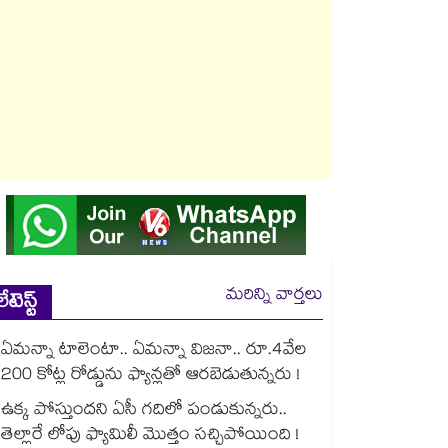
మరిన్ని వార్తలు
లేటెస్ట్
ఏమన్నా టాలెంటా.. ఏమన్నా విజనా.. రూ.4వేల
200 కోట్ల రోడ్డును ఫ్యాన్లతో ఆరబెడుతున్నరు !
ఉక్క పోస్తుందని ఏసీ గదిలో పండుకున్నరు..
తెల్లారే లోపు ఫ్యామిలీ మొత్తం సచ్చిపోయింది !