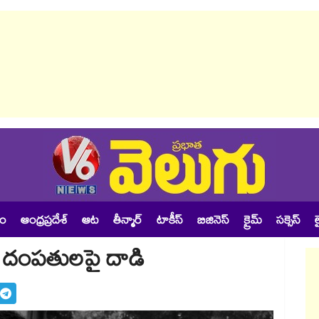
శం
ఆంధ్రప్రదేశ్
ఆట
తీన్మార్
టాకీస్
బిజినెస్
క్రైమ్
సక్సెస్
ల
్ దంపతులపై దాడి