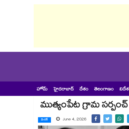
హోమ్
హైదరాబాద్
దేశం
తెలంగాణం
విదే
ముత్యంపేట గ్రామ సర్పంచ
June 4, 2026
మెదక్