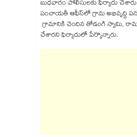
బుధవారం పోలీసులకు ఫిర్యాదు చేశారు. 
పంచాయతీ ఆఫీస్‌‌లో గ్రామ అభివృద్ధి పను
గ్రామానికి చెందిన తోడంగి స్వామి, ర
చేశారని ఫిర్యాదులో పేర్కొన్నారు.