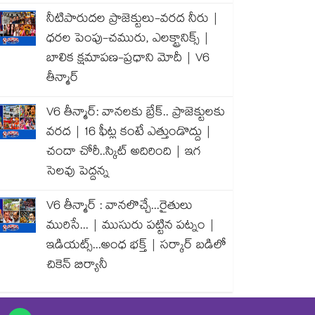
నీటిపారుదల ప్రాజెక్టులు-వరద నీరు |
ధరల పెంపు-చమురు, ఎలక్ట్రానిక్స్ |
బాలిక క్షమాపణ-ప్రధాని మోదీ | V6
తీన్మార్
V6 తీన్మార్: వానలకు బ్రేక్.. ప్రాజెక్టులకు
వరద | 16 ఫీట్ల కంటే ఎత్తుండొద్దు |
చందా చోరీ..స్కిట్ అదిరింది | ఇగ
సెలవు పెద్దన్న
V6 తీన్మార్ : వానలొచ్చే...రైతులు
మురిసే... | ముసురు పట్టిన పట్నం |
ఇడియట్స్...అంధ భక్త్ | సర్కార్ బడిలో
చికెన్ బిర్యానీ