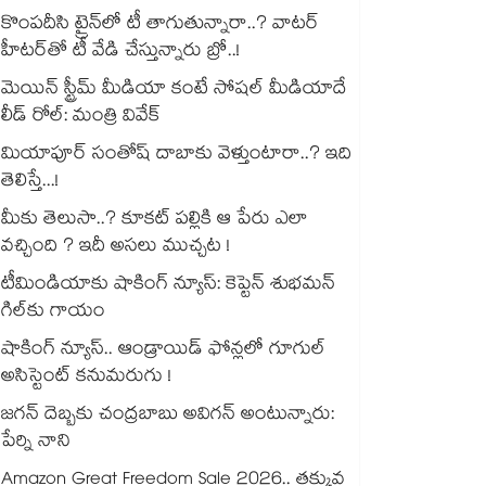
కొంపదీసి ట్రైన్⁬లో టీ తాగుతున్నారా..? వాటర్
హీటర్⁭⁭తో టీ వేడి చేస్తున్నారు బ్రో..!
మెయిన్ స్ట్రీమ్ మీడియా కంటే సోషల్ మీడియాదే
లీడ్ రోల్: మంత్రి వివేక్
మియాపూర్ సంతోష్ దాబాకు వెళ్తుంటారా..? ఇది
తెలిస్తే...!
మీకు తెలుసా..? కూకట్ పల్లికి ఆ పేరు ఎలా
వచ్చింది ? ఇదీ అసలు ముచ్చట !
టీమిండియాకు షాకింగ్ న్యూస్: కెప్టెన్ శుభమన్
గిల్‎కు గాయం
షాకింగ్ న్యూస్.. ఆండ్రాయిడ్ ఫోన్లలో గూగుల్
అసిస్టెంట్ కనుమరుగు !
జగన్ దెబ్బకు చంద్రబాబు అవిగన్ అంటున్నారు:
పేర్ని నాని
Amazon Great Freedom Sale 2026.. తక్కువ