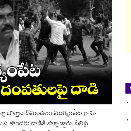
జిల్లా దౌల్తాబాద్​మండలం ముత్యంపేట గ్రామ
పై కొందరు దాడికి పాల్పడ్డారు. దీనిపై