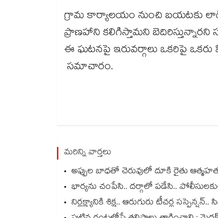
గ్రామ కార్యాలయం నుంచి బయటకు లా
ప్రాణహాని కలిగిస్తామని బెదిరిస్తున్నా
ఈ ఘటనపై ఇరువర్గాలు ఒకరిపై ఒకరు ఫి
సమాచారం.
మరిన్ని వార్తలు
అప్పుల బాధతో చెరువులో దూకి రైతు ఆత్మహత్య.
భార్యను చంపేసి.. దర్గాలో పడేసి.. పోలీసుల
నిర్లక్ష్యానికి శిక్ష.. ఆరుగురు టీచర్ల సస్పెన్ష