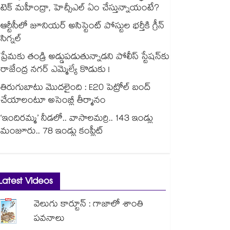
టెక్ మహీంద్రా, హెచ్సీఎల్ ఏం చేస్తున్నాయంటే?
ఆర్టీసీలో జూనియర్ అసిస్టెంట్‌‌ పోస్టుల భర్తీకి గ్రీన్‌‌
సిగ్నల్
ప్రేమకు తండ్రి అడ్డుపడుతున్నాడని పోలీస్ స్టేషన్⁪కు
రాజేంద్ర నగర్ ఎమ్మెల్యే కొడుకు !
తిరుగుబాటు మొదలైంది : E20 పెట్రోల్ బంద్
చేయాలంటూ అసెంబ్లీ తీర్మానం
‘ఇందిరమ్మ’ నీడలో.. వాసాలమర్రి.. 143 ఇండ్లు
మంజూరు.. 78 ఇండ్లు కంప్లీట్
Latest Videos
వెలుగు కార్టూన్ : గాజాలో శాంతి
పవనాలు