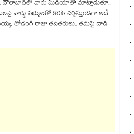
దౌల్తాబాద్‌‌లో వారు మీడియాతో మాట్లాడుతూ..
లపై వార్డు సభ్యులతో కలిసి చర్చిస్తుండగా అదే
ామయ్య, తోడంగి రాజు తదితరులు.. తమపై దాడి