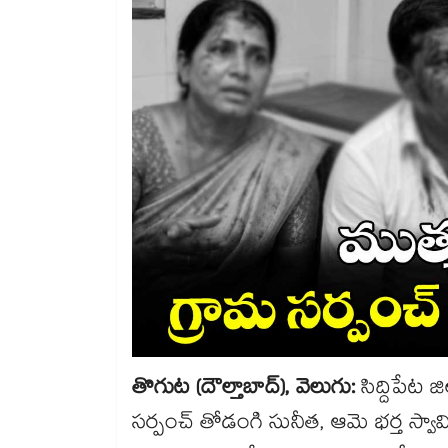
తొగుట (దౌల్తాబాద్), వెలుగు:
సిద్దిపేట 
సర్పంచ్ తోడంగి సునీత, ఆమె భర్త స్వామి