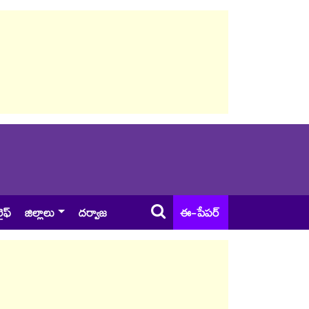
ైఫ్
జిల్లాలు
దర్వాజ
ఈ-పేపర్