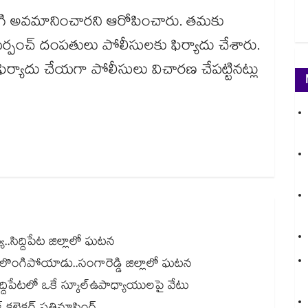
గి అవమానించారని ఆరోపించారు. తమకు
రని సర్పంచ్ దంపతులు పోలీసులకు ఫిర్యాదు చేశారు.
ర్యాదు చేయగా పోలీసులు విచారణ చేపట్టినట్లు
.సిద్దిపేట జిల్లాలో ఘటన
కులొంగిపోయాడు..సంగారెడ్డి జిల్లాలో ఘటన
న్.. సిద్దిపేటలో ఒకే స్కూల్ఉపాధ్యాయులపై వేటు