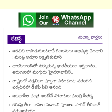
మరిన్ని వార్తలు
లేటెస్ట్
అడవిని కాపాడుకుంటూనే గిరిజనులు అభివృద్ధి చెందాలి
: మంత్రి అడ్లూరి లక్ష్మణ్‌‌‌‌‌‌‌‌‌‌‌‌‌‌‌‌‌‌‌‌‌‌‌‌‌‌‌‌‌‌‌‌కుమార్‌‌‌‌‌‌‌‌‌‌‌‌‌‌‌‌‌‌‌‌‌‌‌‌‌‌‌‌‌‌‌‌
థాయ్‌లాండ్‌లో చిక్కుకున్న భారతీయుల ఆర్తనాదం..
ఆరుగురిలో ముగ్గురు హైదరాబాదీలే..
రాష్ట్రంలో నక్సలిజం పూర్తిగా నశించింది: వరంగల్
పర్యటనలో డీజీపీ సీవీ ఆనంద్
ఆదివాసీల చరిత్ర అంటేనే పోరాటం: మంత్రి సీతక్క
కరువు తీరా వానలు పడాలని పూజలు..సాగర్ తీరంలో
వరుణయాగం