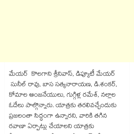
మేయర్ కొలగాని శ్రీనివాస్, డిప్యూటీ మేయర్
సునీల్ రావు, బాస సత్యనారాయణ, డి.శంకర్,
కోమాల ఆంజనేయులు, గుగ్గిళ్ల రమేశ్, నల్లాల
ఓదేలు పాల్గొన్నారు. యాత్రకు తరలివచ్చేందుకు
ప్రజలంతా సిద్ధంగా ఉన్నారని, వారికి తగిన
రవాణా ఏర్పాట్లు చేయాలని యాత్రకు