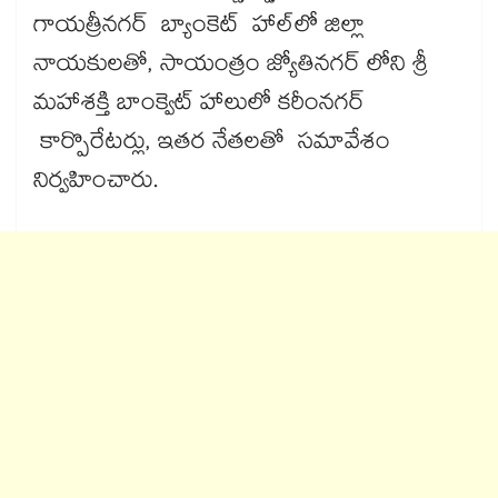
గాయత్రీనగర్ బ్యాంకెట్ హాల్​లో జిల్లా
నాయకులతో, సాయంత్రం జ్యోతినగర్ లోని శ్రీ
మహాశక్తి బాంక్వెట్ హాలులో కరీంనగర్
కార్పొరేటర్లు, ఇతర నేతలతో సమావేశం
నిర్వహించారు.