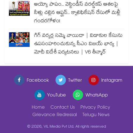
అయ్యో పాపం.. వెస్టిండీస్ వరల్డ్‌కప్ ఆశలపై
నీళ్లు చల్లిన ఆఫ్ఘన్.. క్వాలిఫికేషన్ రేసులో మళ్లీ
గందరగోళం!
గిగ్ వర్కర్ల సమ్మె వాయిదా | విడాకుల కేసును
ఉపసంహరించుకున్న సీఎం విజయ్ భార్య |
మోదీ విదేశీ పర్యటనలు | V6 తీన్మార్
Facebook
Twitter
Instagram
YouTube
WhatsApp
Home
Contact Us
Privacy Policy
Grievance Redressal
Telugu News
© 2026, VIL Media Pvt Ltd. All rights reserved