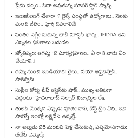
ప్రేమ వర్షం.. ఫిదా అవుతున్న సూపర్‌స్టార్ ఫ్యాన్స్
ఇంజినీరింగ్ చేశారా ? రైల్వే సంస్థలో ఉద్యోగాలు.. నెలకు
మంచి జీతం.. పూర్తి వివరాలివే!
పంతం నెగ్గించుకున్న జానీ మాస్టర్ భార్య.. TFTDDA ఉప
ఎన్నికల ఫలితాలు విడుదల
జ్యోతిష్యం: ఆగస్టు 12 సూర్యగ్రహణం.. ఏ రాశి వారు ఏం
చేయాలి..!
రష్యా నుంచి ఇండియాకు రైలు.. వయా ఆఫ్ఘనిస్తాన్,
పాకిస్తాన్!
సుప్రీం కోర్టు చీఫ్ జస్టిస్⁭కు షాక్.. ముఖ్య అతిథిగా
వద్దంటూ హైదరాబాద్ నల్సార్ విద్యార్థుల లేఖ
తులసి మొక్కని ఎప్పుడు పూజించాలి, బెస్ట్ టైం ఏది.. ఇవి
పాటిస్తే ఇంట్లో లక్ష్మిదేవి ఉన్నట్లే..
నా అల్లుడు 25 మందిని పెళ్లి చేసుకున్న పచ్చిమోసగాడు:
బీజేపీ ఎమ్మెల్యే