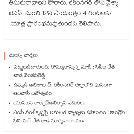
తీసుకురావాలని కోరారు. కరీంనగర్ లోని వైశ్యా
భవన్ నుంచి 12న సాయంత్రం 4 గంటలకు
యాత్ర ప్రారంభమవుతుందని తెలిపారు.
మరిన్ని వార్తలు
పెట్టుబడిదారులకు కొమ్ముకాస్తున్న మోదీ : సీపీఐ నేత
చాడ వెంకటరెడ్డి
ఉమ్మడి ఆదిలాబాద్, కరీంనగర్ జిల్లాలోని ఘనంగా
ఆదివాసీ దినోత్సవం
యువజన కాంగ్రెస్ఆవిర్భావ వేడుకలు
ఎంపీ వంశీకృష్ణపై అనుచిత వ్యాఖ్యలు సహించం : కాంగ్రెస్
సీనియర్ నేత కాడే సూర్యనారాయణ