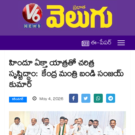
ఈ-పేపర్
హిందూ ఏక్తా యాత్రతో చరిత్ర
సృష్టిద్దాం: కేంద్ర మంత్రి బండి సంజయ్
కుమార్
May 4, 2026
కరీంనగర్