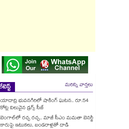
మరిన్ని వార్తలు
లేటెస్ట్
యాదాద్రి భువనగిరిలో షాకింగ్ ఘటన.. రూ.54
కోట్ల విలువైన డ్రగ్స్ సీజ్
బెంగాల్⁭లో రచ్చ రచ్చ.. మాజీ సీఎం మమతా బెనర్జీ
కారుపై ఇటుకలు, బండరాళ్లతో దాడి