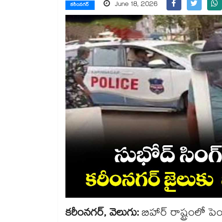
June 18, 2026
కరీంనగర్
కరీంనగర్, వెలుగు:
బిహార్ రాష్ట్రంలో పెండిం