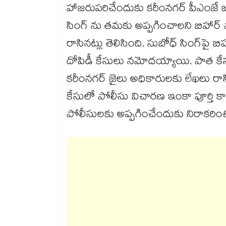
హాజరుపరిచేందుకు కరీంనగర్ పీఎంజే జ్య
సింగ్‌‌‌‌‌‌‌‌ ను తమకు అప్పగించాలని బి
రాసినట్లు తెలిసింది. సుబోధ్ సింగ్‌‌‌‌‌‌‌‌పై బిహార్,
దోపిడీ కేసులు నమోదయ్యాయి. పాత కే
కరీంనగర్ జైలు అధికారులకు లేఖలు రా
కేసులో పోలీసు విచారణ ఇంకా పూర్తి కాకపో
పోలీసులకు అప్పగించేందుకు నిరాకరించి