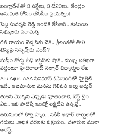
బంగ్లాదేశ్⁬తో 3 వన్డేలు, 3 టీ20లు.. కేంద్రం
అనుమతి కోసం బీసీసీఐ ప్రయత్నం!
పెద్ది సుదర్శన్ రెడ్డి ఇంటికి కేసీఆర్.. కుటుంబ
సభ్యులకు పరామర్శ
గిల్ గాయం టెన్షన్‌కు చెక్.. శ్రీలంకతో తొలి
టెస్టుపై సస్పెన్స్‌కు ఎండ్?
సుప్రీం కోర్టు చీఫ్ జస్టిస్⁭కు షాక్.. ముఖ్య అతిథిగా
వద్దంటూ హైదరాబాద్ నల్సార్ విద్యార్థుల లేఖ
Allu Arjun: AAA సినిమాస్ ఓపెనింగ్‌లో హైలైట్
ఇదే.. అభిమానుల మనసు గెలిచిన అల్లు అర్జున్
తులసి మొక్కని ఎప్పుడు పూజించాలి, బెస్ట్ టైం
ఏది.. ఇవి పాటిస్తే ఇంట్లో లక్ష్మిదేవి ఉన్నట్లే..
తిరుమలలో కొత్త స్కాం... నకిలీ ఆధార్ కార్డులతో
గదులు...అధిక ధరలకు విక్రయం.. దళారుల ముఠా
అరెస్ట్..