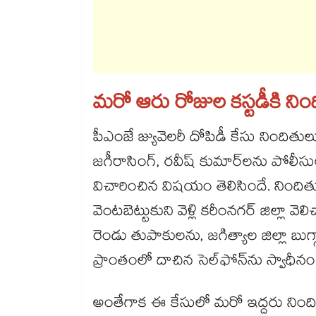
మరో ఆరు రోజుల కస్టడీకి నిం
పీఎంజే జ్యువెలరీ దోపిడీ కేసు నిందిత
జగీరాసింగ్, రవీష్ కుమార్‌‌‌‌‌‌‌‌లను పో
విచారించిన విషయం తెలిసిందే. నింది
వెంటబెట్టుకుని వెళ్లి కరీంనగర్ జిల్లా వెల
రెండు తుపాకులను, జగిత్యాల జిల్లా బ
ప్రాంతంలో దాచిన సెల్‌‌‌‌‌‌‌‌ఫోన్‌‌‌‌‌‌‌‌ను స్వా
అంతేగాక ఈ కేసులో మరో ఇద్దరు నింది