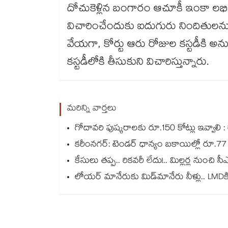
దోచుకెళ్లిన బంగారం ఆచూకీ ఇంకా లభ
విచారించేందుకు ఐదుగురు నిందితులను కస
వేయగా, కోర్టు ఆరు రోజుల కస్టడీకి అ
కస్టడీలోకి తీసుకుని విచారిస్తున్నారు.
మరిన్ని వార్తలు
గోదావరి పుష్కరాలకు రూ.150 కోట్లు ఇవ్వాలి 
కరీంనగర్: టెండర్ ధాన్యం బకాయిల్లో రూ.77 
కేసులు తప్ప.. రికవరీ లేదు!.. మిల్లర్ల నుంచి
లోయర్‌‌‌‌ మానేరుకు మిడ్‌‌మానేరు నీళ్లు.. LM