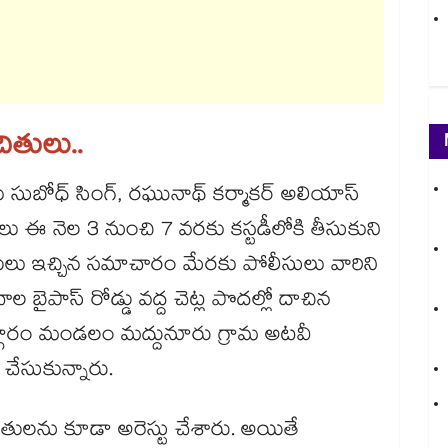
దితులు..
ులు సుబోధ్ సింగ్, రఘునాథ్ కర్మాకర్ అలియాస్
లీసులు ఈ నెల 3 నుంచి 7 వరకు కస్టడీలోకి తీసుకుని
తులు ఇచ్చిన సమాచారం మేరకు పోలీసులు వారిని
ిచాల బైపాస్ రోడ్డు వద్ద చెట్ల పొదల్లో దాచిన
ుగ్గారం మండలం మద్దునూరు గ్రామ అటవీ
ధీనం చేసుకున్నారు.
తులను కూడా అరెస్టు చేశారు. అయితే