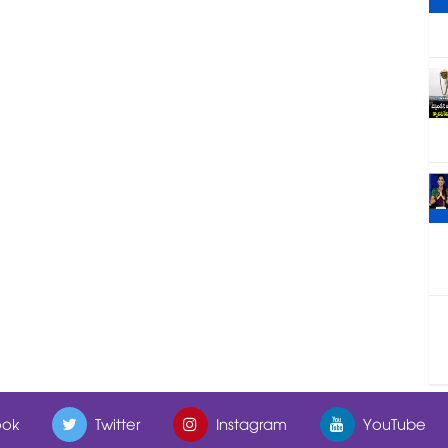
ok
Twitter
Instagram
YouTube