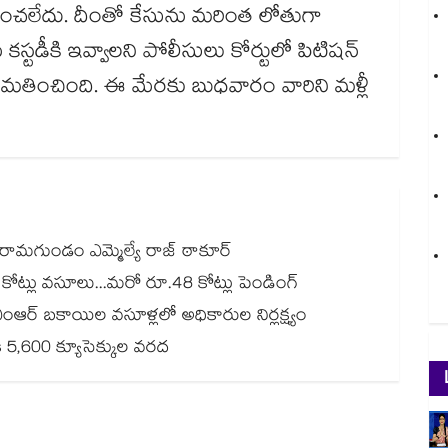
ించలేదు. దీంతో కేసును మరింత లోతుగా
్టడీకి ఇవ్వాలని పోలీసులు కోర్టులో పిటిషన్
నుమతించింది. ఈ మేరకు బుధవారం వారిని మళ్లీ
: రామగుండం ఎమ్మెల్యే రాజ్ ఠాకూర్
కోట్లు వసూలు...మరో రూ.48 కోట్లు పెండింగ్
 సీఎంఆర్ బకాయిల వసూళ్లలో అధికారుల నిర్లక్ష్యం
Dకి 5,600 క్యూసెక్కుల వరద