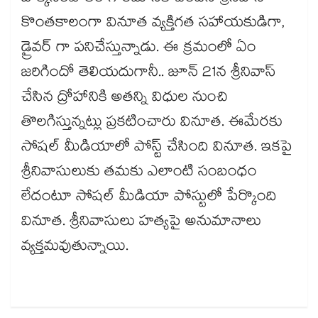
కొంతకాలంగా వినూత వ్యక్తిగత సహాయకుడిగా,
డ్రైవర్ గా పనిచేస్తున్నాడు. ఈ క్రమంలో ఏం
జరిగిందో తెలియదుగానీ.. జూన్ 21న శ్రీనివాస్
చేసిన ద్రోహానికి అతన్ని విధుల నుంచి
తొలగిస్తున్నట్లు ప్రకటించారు వినూత. ఈమేరకు
సోషల్ మీడియాలో పోస్ట్ చేసింది వినూత. ఇకపై
శ్రీనివాసులుకు తమకు ఎలాంటి సంబంధం
లేదంటూ సోషల్ మీడియా పోస్టులో పేర్కొంది
వినూత. శ్రీనివాసులు హత్యపై అనుమానాలు
వ్యక్తమవుతున్నాయి.