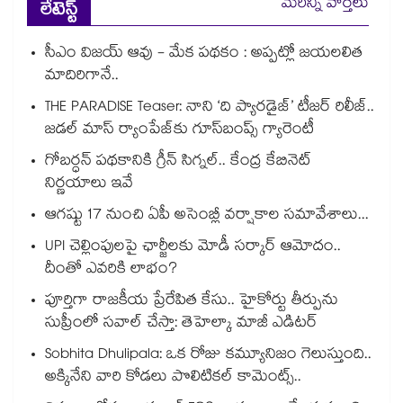
మరిన్ని వార్తలు
లేటెస్ట్
సీఎం విజయ్ ఆవు - మేక పథకం : అప్పట్లో జయలలిత
మాదిరిగానే..
THE PARADISE Teaser: నాని ‘ది ప్యారడైజ్‌‌’ టీజర్ రిలీజ్..
జడల్ మాస్ ర్యాంపేజ్‌కు గూస్‌బంప్స్ గ్యారెంటీ
గోబర్ధన్ పథకానికి గ్రీన్ సిగ్నల్.. కేంద్ర కేబినెట్
నిర్ణయాలు ఇవే
ఆగష్టు 17 నుంచి ఏపీ అసెంబ్లీ వర్షాకాల సమావేశాలు...
UPI చెల్లింపులపై ఛార్జీలకు మోడీ సర్కార్ ఆమోదం..
దీంతో ఎవరికి లాభం?
పూర్తిగా రాజకీయ ప్రేరేపిత కేసు.. హైకోర్టు తీర్పును
సుప్రీంలో సవాల్ చేస్తా: తెహెల్కా మాజీ ఎడిటర్
Sobhita Dhulipala: ఒక రోజు కమ్యూనిజం గెలుస్తుంది..
అక్కినేని వారి కోడలు పొలిటికల్ కామెంట్స్..