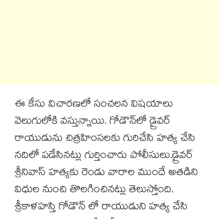
ఈ కేసు విచారణలో సంచలన విషయాలు
వెలుగులోకి వస్తున్నాయి. గోడౌన్‌లో డ్రైవ‌ర్
రాయుడును చిత్ర‌హింస‌ల‌కు గురిచేసి హ‌త్య చేసి
న‌దిలో ప‌డేసినట్లు గుర్తించారు పోలీసులు.డ్రైవర్
శ్రీనివాస్ హత్యకు రెండు వారాల ముందే అతడిని
విధుల నుంచి తొలగించినట్లు తెలుస్తోంది.
శ్రీకాళహస్తి గోడౌన్ లో రాయుడుని హత్య చేసి