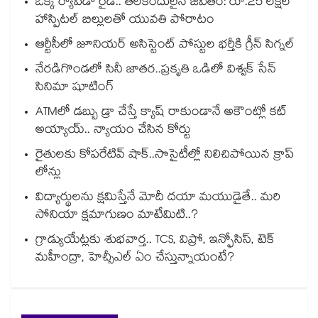
ఒక్క ర్యాపిడో రైడ్.. తలకిందులైన జీవితం: రూ.25 లక్షల
హాస్పిటల్ బిల్లులతో యువతి పోరాటం
ఆర్టీసీలో జూనియర్ అసిస్టెంట్‌‌ పోస్టుల భర్తీకి గ్రీన్‌‌ సిగ్నల్
నేరడిగొండలో సినీ జాతర..ప్రకృతి ఒడిలో విశ్వక్ సేన్
సినిమా షూటింగ్
ATMలో డబ్బు డ్రా చేస్తే క్యాష్ రాకుండానే అకౌంట్లో కట్
అయ్యాయ్.. న్యాయం చేసిన కోర్టు
రైతులకు కోపరేటివ్ షాక్..సొసైటీల్లో నిలిచిపోయిన క్రాప్
లోన్లు
విద్యార్థులను క్షమిస్తేనే మోదీ దయా మయుడైతే.. మరి
సోనియా క్షమాగుణం మాటేమిటి..?
గ్రాడ్యుయేట్లకు శుభవార్త.. TCS, విప్రో, ఇన్ఫోసిస్, టెక్
మహీంద్రా, హెచ్సీఎల్ ఏం చేస్తున్నాయంటే?