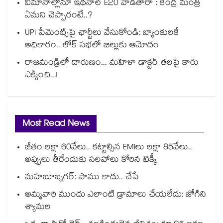
విమానాల్లోనూ ఇథనాల్ E20 వాడతారా : కేంద్ర మంత్రి
ఏమని చెప్పారంటే..?
UPI పేమెంట్స్⁪పై ఛార్జీలు వేసుకోండి: బ్యాంకులకే
అధికారం.. లోక్ సభలో బిల్లుకు ఆమోదం
రాజమండ్రిలో దారుణం... మహిళా డాక్టర్ తలపై కారు
ఎక్కించి...!
Most Read News
జీతం లక్షా 60వేలు.. కట్టాల్సిన EMIలు లక్షా 85వేలు..
అప్పులు తీరేందుకు సలహాలు కోరిన టెక్కీ
మహబూబ్నగర్: పాము కాదు.. చేపే
అమ్మవారి ముందు ఎలాంటి డ్రామాలు చేయలేదు: జోగిని
శ్యామల