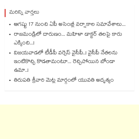
మరిన్ని వార్తలు
ఆగష్టు 17 నుంచి ఏపీ అసెంబ్లీ వర్షాకాల సమావేశాలు...
రాజమండ్రిలో దారుణం... మహిళా డాక్టర్ తలపై కారు
ఎక్కించి...!
విజయవాడలో టీడీపీ వర్సెస్ వైసీపీ..! వైసీపీ నేతలను
ఇంటికొచ్చి కొడతామంటూ... రెచ్చిపోయిన బోండా
ఉమా..!
తిరుపతి శ్రీవారి మెట్ల మార్గంలో యువతి అదృశ్యం