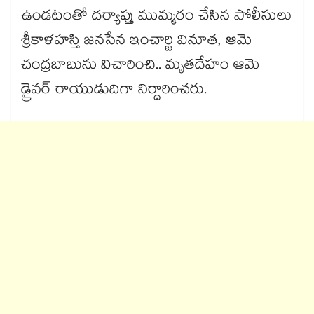
ఉండటంతో దర్యాప్తు ముమ్మరం చేసిన పోలీసులు
శ్రీకాళహస్తి జనసేన ఇంచార్జి వినూత, ఆమె
చంద్రబాబును విచారించి.. మృతదేహం ఆమె
డ్రైవర్ రాయుడుదిగా నిర్దారించరు.