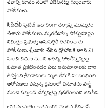
శవాన్ని కూవం నదిలో పడేసినట్లు గుర్తించారు
పోలీసులు.
సీసీటీవీ ఫుటేజీ ఆధారంగా దర్యాప్తు ముమ్మరం
చేశారు పోలీసులు. మృతదేహాన్ని పోస్టుమార్టం
నిమిత్తం ప్రభుత్వ ఆసుపత్రికి తరలించారు
పోలీసులు. శ్రీనివాస్ చేసిన ద్రోహానికి జూన్ 21
నుంచి విధుల నుంచి అతన్ని తొలగిస్తున్నట్లు
వినూత ప్రకటించడం పలు అనుమానాలకు దారి
తీస్తోంది.శ్రీనివాసులు మృతి కేసుకి సంబంధించి
ఆరోపణలు వస్తున్న క్రమంలో వినూతను పార్టీ
నుంచి సస్పెండ్ చేస్తున్నట్లు ప్రకటించింది జనసేన.
బొక్కసంపాలెం గారమానికి చెందిన శ్రీనివాస్