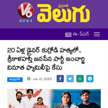
ఈ-పేపర్
20 ఏళ్ల డ్రైవర్ కుర్రోడి హత్యలో..
శ్రీకాళహస్తి జనసేన పార్టీ ఇంచార్జి
వినూత ఫ్యామిలీపై కేసు
July 12, 2025
ఆంధ్రప్రదేశ్