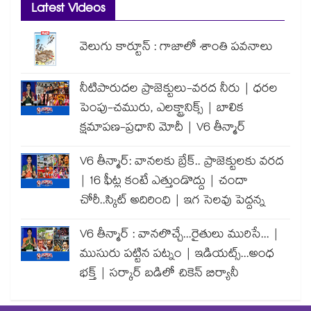
Latest Videos
వెలుగు కార్టూన్ : గాజాలో శాంతి పవనాలు
నీటిపారుదల ప్రాజెక్టులు-వరద నీరు | ధరల
పెంపు-చమురు, ఎలక్ట్రానిక్స్ | బాలిక
క్షమాపణ-ప్రధాని మోదీ | V6 తీన్మార్
V6 తీన్మార్: వానలకు బ్రేక్.. ప్రాజెక్టులకు వరద
| 16 ఫీట్ల కంటే ఎత్తుండొద్దు | చందా
చోరీ..స్కిట్ అదిరింది | ఇగ సెలవు పెద్దన్న
V6 తీన్మార్ : వానలొచ్చే...రైతులు మురిసే... |
ముసురు పట్టిన పట్నం | ఇడియట్స్...అంధ
భక్త్ | సర్కార్ బడిలో చికెన్ బిర్యానీ