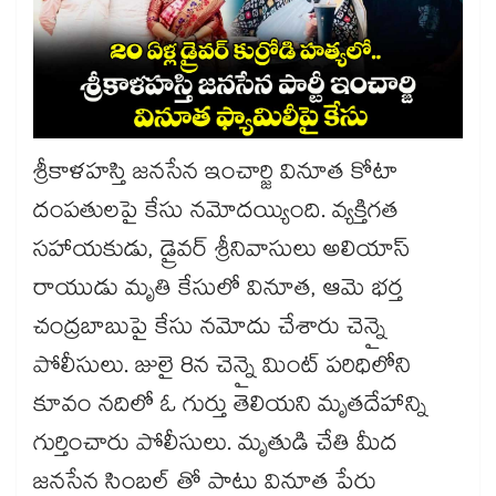
శ్రీకాళహస్తి జనసేన ఇంచార్జి వినూత కోటా
దంపతులపై కేసు నమోదయ్యింది. వ్యక్తిగత
సహాయకుడు, డ్రైవర్ శ్రీనివాసులు అలియాస్
రాయుడు మృతి కేసులో వినూత, ఆమె భర్త
చంద్రబాబుపై కేసు నమోదు చేశారు చెన్నై
పోలీసులు. జులై 8న చెన్నై మింట్ పరిధిలోని
కూవం నదిలో ఓ గుర్తు తెలియని మృతదేహాన్ని
గుర్తించారు పోలీసులు. మృతుడి చేతి మీద
జనసేన సింబల్ తో పాటు వినూత పేరు