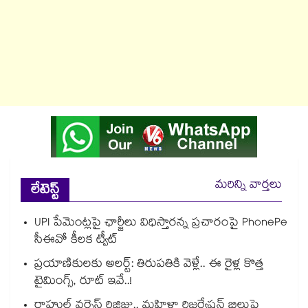
మరిన్ని వార్తలు
లేటెస్ట్
UPI పేమెంట్లపై ఛార్జీలు విధిస్తారన్న ప్రచారంపై PhonePe
సీఈవో కీలక ట్వీట్
ప్రయాణికులకు అలర్ట్: తిరుపతికి వెళ్లే.. ఈ రైళ్ల కొత్త
టైమింగ్స్, రూట్ ఇవే..!
రాహుల్ వర్సెస్ రిజిజు.. మహిళా రిజర్వేషన్ బిల్లుపై