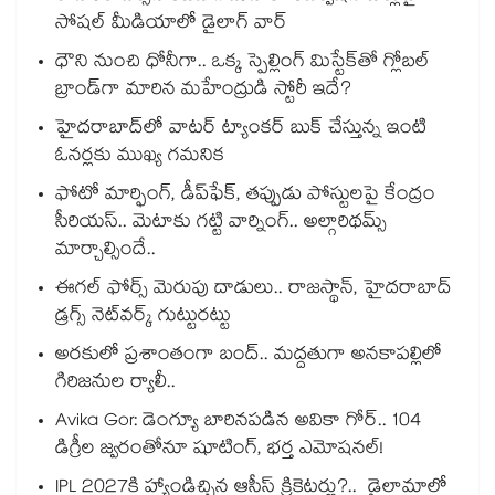
సోషల్ మీడియాలో డైలాగ్ వార్
ధౌని నుంచి ధోనీగా.. ఒక్క స్పెల్లింగ్ మిస్టేక్‌తో గ్లోబల్
బ్రాండ్‌గా మారిన మహేంద్రుడి స్టోరీ ఇదే?
హైదరాబాద్⁪లో వాటర్ ట్యాంకర్ బుక్ చేస్తున్న ఇంటి
ఓనర్లకు ముఖ్య గమనిక
ఫోటో మార్ఫింగ్, డీప్‌ఫేక్‌, తప్పుడు పోస్టులపై కేంద్రం
సీరియస్.. మెటాకు గట్టి వార్నింగ్.. అల్గారిథమ్స్
మార్చాల్సిందే..
ఈగల్ ఫోర్స్ మెరుపు దాడులు.. రాజస్థాన్, హైదరాబాద్‌
డ్రగ్స్‌ నెట్‌వర్క్‌ గుట్టురట్టు
అరకులో ప్రశాంతంగా బంద్.. మద్దతుగా అనకాపల్లిలో
గిరిజనుల ర్యాలీ..
Avika Gor: డెంగ్యూ బారినపడిన అవికా గోర్.. 104
డిగ్రీల జ్వరంతోనూ షూటింగ్, భర్త ఎమోషనల్!
IPL 2027కి హ్యాండిచ్చిన ఆసీస్ క్రికెటర్లు?.. డైలామాలో