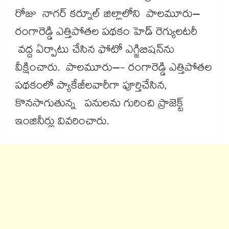
రోజు నాగర్ కర్నూల్ జిల్లాలోని పాలమూరు–
రంగారెడ్డి ఎత్తిపోతల పథకం హెడ్ రెగ్యులటరీ
వద్ద ఏర్పాటు చేసిన ఫోటో ఎగ్జిబిషన్‌‌‌‌ను
వీక్షించారు. పాలమూరు–- రంగారెడ్డి ఎత్తిపోతల
పథకంలో ప్యాకేజీలవారీగా పూర్తిచేసిన,
కొనసాగుతున్న పనులను గురించి ప్రాజెక్ట్
ఇంజినీర్లు వివరించారు.