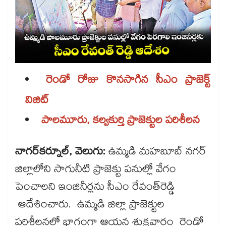
రెండో రోజు కొనసాగిన సీఎం ప్రాజెక్ట్​
విజిట్
పాలమూరు, కల్వకుర్తి ప్రాజెక్టుల పరిశీలన
నాగర్​కర్నూల్, వెలుగు:
ఉమ్మడి మహబూబ్ నగర్
జిల్లాలోని సాగునీటి ప్రాజెక్టు పనుల్లో వేగం
పెంచాలని ఇంజినీర్లను సీఎం రేవంత్‌‌‌‌రెడ్డి
ఆదేశించారు. ఉమ్మడి జిల్లా ప్రాజెక్టుల
పరిశీలనలో భాగంగా ఆయన శుక్రవారం రెండో