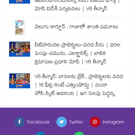
ఉపసంహరించుకున్న సీఎం విజయ్ భార్య |
మోదీ విదేశీ పర్యటనలు | V6 తీన్మార్
వెలుగు కార్టూన్ : గాజాలో శాంతి పవనాలు
నీటిపారుదల ప్రాజెక్టులు-వరద నీరు | ధరల
పెంపు-చమురు, ఎలక్ట్రానిక్స్ | బాలిక
క్షమాపణ-ప్రధాని మోదీ | V6 తీన్మార్
V6 తీన్మార్: వానలకు బ్రేక్.. ప్రాజెక్టులకు వరద
| 16 ఫీట్ల కంటే ఎత్తుండొద్దు | చందా
చోరీ..స్కిట్ అదిరింది | ఇగ సెలవు పెద్దన్న
Facebook
Twitter
Instagram