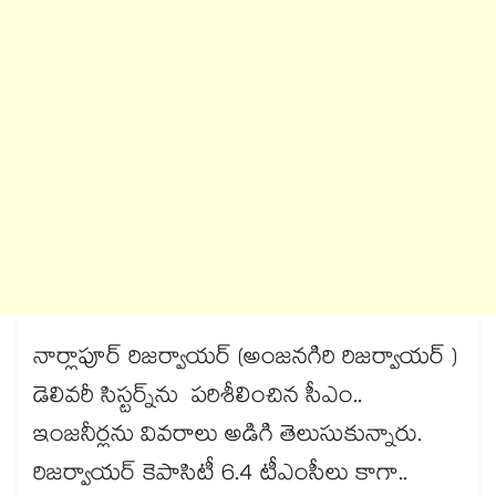
నార్లాపూర్ రిజర్వాయర్ (అంజనగిరి రిజర్వాయర్ )
డెలివరీ సిస్టర్న్​ను పరిశీలించిన సీఎం..
ఇంజనీర్లను వివరాలు అడిగి తెలుసుకున్నారు.
రిజర్వాయర్​ కెపాసిటీ 6.4 టీఎంసీలు కాగా..