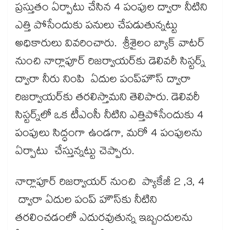
ప్రస్తుతం ఏర్పాటు చేసిన 4 పంపుల ద్వారా నీటిని
ఎత్తి పోసేందుకు పనులు చేపడుతున్నట్టు
అధికారులు వివరించారు. శ్రీశైలం బ్యాక్​ వాటర్​
నుంచి నార్లాపూర్ రిజర్వాయర్‌‌‌‌‌‌‌‌కు డెలివరీ సిస్టర్న్​
ద్వారా నీరు నింపి ఏదుల పంప్​హౌస్‌‌‌‌ ద్వారా
రిజర్వాయర్‌‌‌‌‌‌‌‌కు తరలిస్తామని తెలిపారు. డెలివరీ
సిస్టర్న్‌‌‌‌లో ఒక టీఎంసీ నీటిని ఎత్తిపోసేందుకు 4
పంపులు సిద్ధంగా ఉండగా, మరో 4 పంపులను
ఏర్పాటు చేస్తున్నట్టు చెప్పారు.
నార్లాపూర్ రిజర్వాయర్ నుంచి ప్యాకేజీ 2 ,3, 4
ద్వారా ఏదుల పంప్ హౌస్‌‌‌‌కు నీటిని
తరలించడంలో ఎదురవుతున్న ఇబ్బందులను