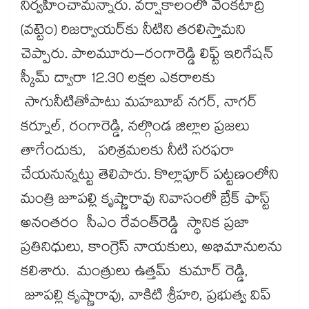
నిర్వహించామన్నారు. వర్షాకాలంలో వెంకటాద్రి
(వట్టెం) రిజర్వాయర్‌‌‌‌‌‌‌‌కు నీటిని తరలిస్తామని
చెప్పారు. పాలమూరు–రంగారెడ్డి లిఫ్ట్ ఇరిగేషన్
స్కీమ్ ద్వారా 12.30 లక్షల ఎకరాలకు
సాగునీటితోపాటు మహబూబ్ నగర్, నాగర్
కర్నూల్, రంగారెడ్డి, నల్గొండ జిల్లాల ప్రజలు
తాగేందుకు, పరిశ్రమలకు నీటి సరఫరా
చేయనున్నట్టు తెలిపారు. కొల్లాపూర్ పట్టణంలోని
మంత్రి జూపల్లి కృష్ణారావు నివాసంలో బ్రేక్​ ఫాస్ట్​
అనంతరం సీఎం రేవంత్‌‌‌‌రెడ్డి స్థానిక ప్రజా
ప్రతినిధులు, కాంగ్రెస్​ నాయకులు, అభిమానులను
కలిశారు. మంత్రులు ఉత్తమ్​ కుమార్ రెడ్డి,
జూపల్లి కృష్ణారావు, వాకిటి శ్రీహరి, ప్రభుత్వ విప్