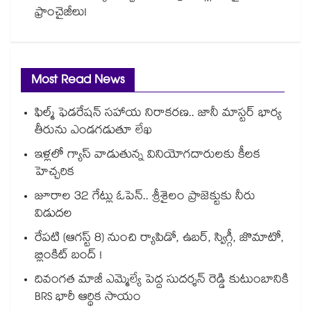
ఫ్రాంచైజీలు!
Most Read News
ఫిల్మ్ ఫెడరేషన్ సహాయ నిరాకరణ.. జానీ మాస్టర్ భార్య
తీరును ఎండగడుతూ లేఖ
ఇళ్లలో గ్యాస్ వాడుతున్న వినియోగదారులకు కీలక
హెచ్చరిక
జూరాల 32 గేట్లు ఓపెన్.. శ్రీశైలం ప్రాజెక్టుకు నీరు
విడుదల
రేపటి (ఆగస్ట్ 8) నుంచి ర్యాపిడో, ఉబర్, స్విగ్గీ, జొమాటో,
బ్లింకిట్ బంద్ !
దివంగత మాజీ ఎమ్మెల్యే పెద్ద సుదర్శన్ రెడ్డి కుటుంబానికి
BRS భారీ ఆర్థిక సాయం