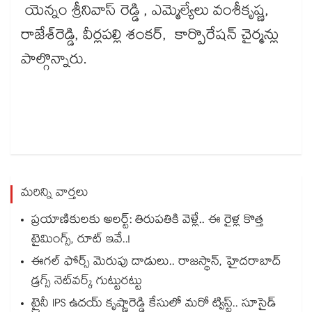
యెన్నం శ్రీనివాస్ రెడ్డి , ఎమ్మెల్యేలు వంశీకృష్ణ,
రాజేశ్‌‌‌‌రెడ్డి, వీర్లపల్లి శంకర్​, కార్పొరేషన్​ చైర్మన్లు
పాల్గొన్నారు.
మరిన్ని వార్తలు
ప్రయాణికులకు అలర్ట్: తిరుపతికి వెళ్లే.. ఈ రైళ్ల కొత్త
టైమింగ్స్, రూట్ ఇవే..!
ఈగల్ ఫోర్స్ మెరుపు దాడులు.. రాజస్థాన్, హైదరాబాద్‌
డ్రగ్స్‌ నెట్‌వర్క్‌ గుట్టురట్టు
ట్రైనీ IPS ఉదయ్‌ కృష్ణారెడ్డి కేసులో మరో ట్విస్ట్.. సూసైడ్‌