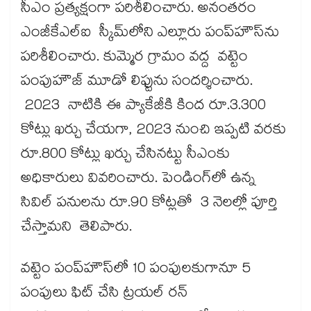
సీఎం ప్రత్యక్షంగా పరిశీలించారు. అనంతరం
ఎంజీకేఎల్ఐ స్కీమ్‌‌‌‌లోని ఎల్లూరు పంప్‌‌‌‌హౌస్‌‌‌‌ను
పరిశీలించారు. కుమ్మెర గ్రామం వద్ద వట్టెం
పంపుహౌజ్‌‌‌‌​ మూడో లిఫ్టును సందర్శించారు.
2023 నాటికి ఈ ప్యాకేజీకి కింద రూ.3.300
కోట్లు ఖర్చు చేయగా, 2023 నుంచి ఇప్పటి వరకు
రూ.800 కోట్లు ఖర్చు చేసినట్టు సీఎంకు
అధికారులు వివరించారు. పెండింగ్‌‌‌‌లో ఉన్న
సివిల్ పనులను రూ.90 కోట్లతో 3 నెలల్లో పూర్తి
చేస్తామని తెలిపారు.
వట్టెం పంప్‌‌‌‌హౌస్‌‌‌‌లో 10 పంపులకుగానూ 5
పంపులు ఫిట్ చేసి ట్రయల్ రన్