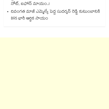
నోట్‌, ఐఫోన్‌ మాయం..!
దివంగత మాజీ ఎమ్మెల్యే పెద్ద సుదర్శన్ రెడ్డి కుటుంబానికి
BRS భారీ ఆర్థిక సాయం