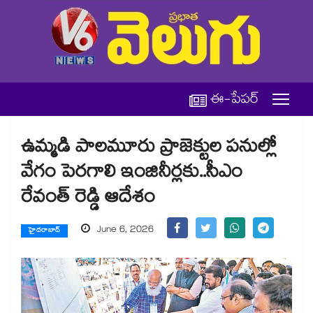
ఈ-పేపర్
ఉమ్మడి పాలమూరు ప్రాజెక్టుల పనుల్లో
వేగం పెరగాలి ఇంజినీర్లకు..సీఎం
రేవంత్‌‌‌‌‌‌‌‌‌‌ రెడ్డి ఆదేశం
June 6, 2026
హైదరాబాద్