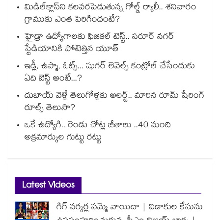
మిడిల్‌క్లాస్‌ని కలవరపెడుతున్న గోల్డ్ ర్యాలీ.. శనివారం
గ్రాముకు ఎంత పెరిగిందంటే?
హైడ్రా ఉద్యోగాలకు ఫిజికల్ టెస్ట్.. సరూర్ నగర్
స్టేడియానికి పోటెత్తిన యూత్
ఇడ్లీ, ఉప్మా, ఓట్స్... షుగర్ లెవెల్స్ కంట్రోల్ చేసేందుకు
ఏది బెస్ట్ అంటే...?
దుబాయ్ వెళ్లే తెలుగోళ్లకు అలర్ట్.. మారిన రూమ్ షేరింగ్‌
రూల్స్ తెలుసా?
ఒకే ఉద్యోగి.. రెండు చోట్ల జీతాలు ..40 మంది
అక్రమార్కుల గుట్టు రట్టు
Latest Videos
గిగ్ వర్కర్ల సమ్మె వాయిదా | విడాకుల కేసును