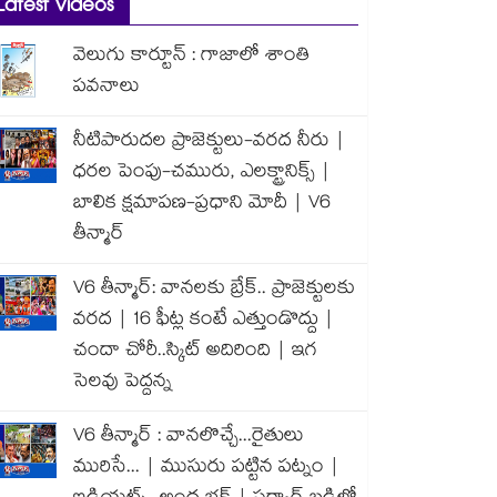
Latest Videos
వెలుగు కార్టూన్ : గాజాలో శాంతి
పవనాలు
నీటిపారుదల ప్రాజెక్టులు-వరద నీరు |
ధరల పెంపు-చమురు, ఎలక్ట్రానిక్స్ |
బాలిక క్షమాపణ-ప్రధాని మోదీ | V6
తీన్మార్
V6 తీన్మార్: వానలకు బ్రేక్.. ప్రాజెక్టులకు
వరద | 16 ఫీట్ల కంటే ఎత్తుండొద్దు |
చందా చోరీ..స్కిట్ అదిరింది | ఇగ
సెలవు పెద్దన్న
V6 తీన్మార్ : వానలొచ్చే...రైతులు
మురిసే... | ముసురు పట్టిన పట్నం |