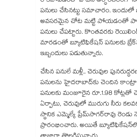
రాకపోవడంతో వాటిని అర్ధాంతరంగా నిలిప
పనులు చేసినట్టు సమాచారం. ఇందులో భ
అవసరమైన చోట మట్టి పోయడంతో పాటు కట
పనులు చేపట్టారు. కొంతవరకు రెయిలిం
మారడంతో బ్యూటిఫికేషన్ పనులకు బ్రేక్​పడ
ఇబ్బందులు పడుతున్నారు.
చేసిన పనులే మళ్లీ.. చెరువుల పునరుద్
పనులను హైదరాబాద్​కు చెందిన కాంట్రాక్ట
పనులకు మంజూరైన రూ.1.98 కోట్లతో చెర
ఏర్పాటు, చెరువులో మురుగు నీరు కల
స్థానిక ఎమ్మెల్యే ప్రేమ్​సాగర్​రావు ర
ప్రారంభించారు. అయితే బ్యూటిఫికేషన్​లో 
తాజాగా తొలగిస్తున్నారు.