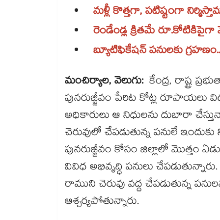
మళ్లీ కొత్తగా, పటిష్టంగా నిర్మిస
రెండేండ్ల క్రితమే రూ.కోటికిపైగా వ
బ్యూటిఫికేషన్​ పనులకు గ్రహణం.
మంచిర్యాల, వెలుగు:
కేంద్ర, రాష్ట్ర ప
పునరుజ్జీవం పేరిట కోట్ల రూపాయలు వ
అధికారులు ఆ నిధులను దుబారా చేస్తున్న
చెరువులో చేపడుతున్న పనులే ఇందుకు ని
పునరుజ్జీవం కోసం జిల్లాలో మొత్తం ఏడ
వివిధ అభివృద్ధి పనులు చేపడుతున్నార
రాముని చెరువు వద్ద చేపడుతున్న పన
ఆశ్చర్యపోతున్నారు.