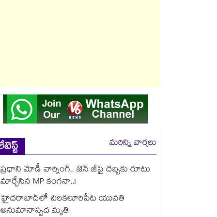
మరిన్ని వార్తలు
లేటెస్ట్
ప్రధాని మోడీ వార్నింగ్.. జెన్ జీపై దెబ్బకు రూటు
మార్చేసిన MP కంగనా..!
హైదరాబాద్‌లో చిలకలూరిపేట యువతి
అనుమానాస్పద మృతి