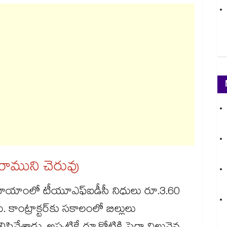
ురాముని చెరువు
్వ హయాంలో టీయూఎఫ్​ఐడీసీ నిధులు రూ.3.60
. కాంట్రాక్టర్​కు సకాలంలో బిల్లులు