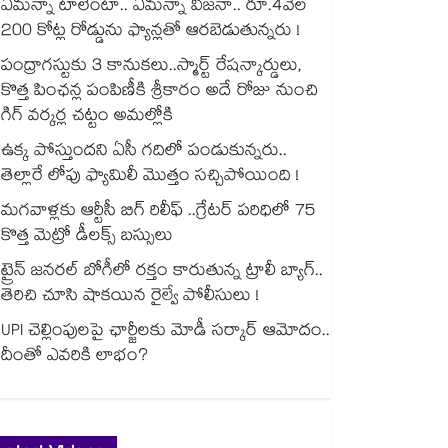
ఏమన్నా టాలెంటా.. ఏమన్నా విజనా.. రూ.4వేల
200 కోట్ల రోడ్డును ఫ్యాన్లతో ఆరబెడుతున్నరు !
పంద్రాగస్టుకు 3 కానుకలు..స్మార్ట్ రేషన్కార్డులు,
కొత్త పింఛన్ల పంపిణీకి శ్రీకారం అదే రోజు నుంచి
గిగ్ వర్కర్ల చట్టం అమల్లోకి
ఉక్క పోస్తుందని ఏసీ గదిలో పండుకున్నరు..
తెల్లారే లోపు ఫ్యామిలీ మొత్తం సచ్చిపోయింది !
మగవాళ్లకు ఆర్టీసీ బిగ్ రిలీఫ్ ..గ్రేటర్ పరిధిలో 75
కొత్త మెట్రో డీలక్స్ బస్సులు
ట్రైన్ జనరల్ బోగీలో రక్తం కారుతున్న ట్రాలీ బ్యాగ్..
తెరిచి చూసి షాకయిన రైల్వే పోలీసులు !
UPI చెల్లింపులపై ఛార్జీలకు మోడీ సర్కార్ ఆమోదం..
దీంతో ఎవరికి లాభం?