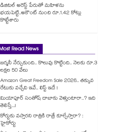
డిజిటల్ అరెస్ట్ పేరుతో మహిళను
భయపెట్టి..అకౌంట్ నుంచి రూ.1.42 కోట్లు
కొట్టేశారు
Most Read News
జర్మనీ నేర్చుకుంది.. కొలువు కొట్టింది.. నెలకు రూ.3
లక్షల 50 వేలు
Amazon Great Freedom Sale 2026.. తక్కువ
రేటుకు వచ్చేవి ఇవే.. లిస్ట్ ఇదే !
మియాపూర్ సంతోష్ దాబాకు వెళ్తుంటారా..? ఇది
తెలిస్తే...!
కోర్టుకు వస్తారని రాత్రికి రాత్రే కూల్చేస్తారా? :
హైకోర్టు