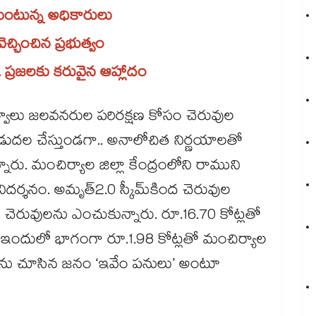
్తామంటున్న అధికారులు
ెచ్చించిన ప్రభుత్వం
. ప్రజలకు కరువైన ఆహ్లాదం
్రభుత్వాలు జలవనరుల పరిరక్షణ కోసం చెరువుల
ిడుదల చేస్తుండగా.. అనాలోచిత నిర్ణయాలతో
ారు. మంచిర్యాల జిల్లా కేంద్రంలోని రాముని
దర్శనం. అమృత్​2.0 స్కీమ్​కింద చెరువుల
ు చెరువులను ఎంచుకున్నారు. రూ.16.70 కోట్లతో
ు. ఇందులో భాగంగా రూ.1.98 కోట్లతో మంచిర్యాల
ులను చూసిన జనం ‘ఇవేం పనులు’ అంటూ