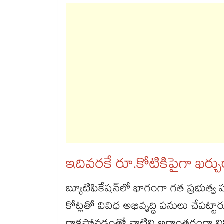
ఇదివరకే రూ.కోటికిపైగా ఖర్చ
బ్యూటిఫికేషన్​లో భాగంగా గత ప్రభుత
కోట్లతో వివిధ అభివృద్ధి పనులు చేపట్టారు