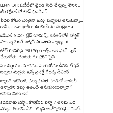
LENIN OTT: ఓటీటీలో ట్రెండ్ సెట్ చేస్తున్న ‘లెనిన్’..
జీ5 గ్లోబల్‌లో టాప్ ట్రెండింగ్
పేదల కోసం ఎంతైనా ఖర్చు పెట్టాలని అనుకున్నా...
కానీ ఖజానా ఖాళీగా ఉంది: సీఎం చంద్రబాబు
ఐపీఎల్ 2027 ట్రేడ్ రూమర్స్: కేకేఆర్‌లోకి హార్దిక్
పాండ్యా? ఆర్ అశ్విన్ సంచలన వ్యాఖ్యలు!
లోన్ రికవరీపై RBI కొత్త రూల్స్.. ఇక ఫోన్ బ్లాక్
చేయలేరు! గంటకు రూ.250 ఫైన్
మా నిర్ణయం మారదు.. మారబోదు: డీలిమిటేషన్
బిల్లుకు మద్దతు ఇచ్చే ప్రసక్తే లేదన్న డీఎంకే
బ్యాంక్ అకౌంట్, మ్యూచువల్ ఫండ్‌లో నామినీ
ఉన్నాడని డబ్బు అతనిదే అనుకుంటున్నారా?
అసలు నిజం ఇదే!
కరివేపాకు బెస్టా.. కొత్తిమీర బెస్టా ? అసలు ఏది
ఎక్కువ తినాలి.. ఏది ఎక్కువ ఆరోగ్యకరమైనదంటే..!