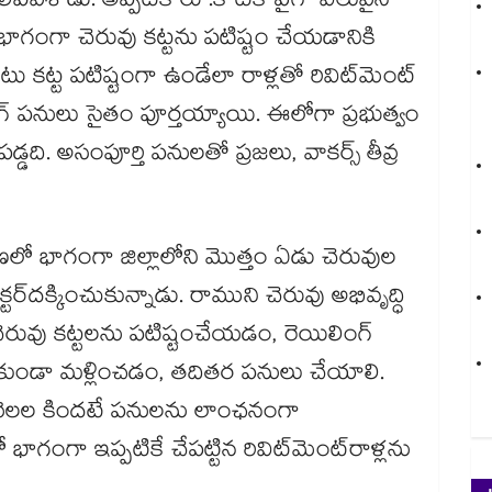
ివేశాడు. అప్పటికే రూ.కోటికి పైగా విలువైన
ాగంగా చెరువు కట్టను పటిష్టం చేయడానికి
్ట పటిష్టంగా ఉండేలా రాళ్లతో రివిట్​మెంట్​
గ్ పనులు సైతం పూర్తయ్యాయి. ఈలోగా ప్రభుత్వం
్డది. అసంపూర్తి పనులతో ప్రజలు, వాకర్స్​ తీవ్ర
ధరణలో భాగంగా జిల్లాలోని మొత్తం ఏడు చెరువుల
ర్​దక్కించుకున్నాడు. రాముని చెరువు అభివృద్ధి
ువు కట్టలను పటిష్టం​చేయడం, రెయిలింగ్​
వకుండా మళ్లించడం, తదితర పనులు చేయాలి.
ెండు నెలల కిందటే పనులను లాంఛనంగా
భాగంగా ఇప్పటికే చేపట్టిన రివిట్​మెంట్​రాళ్లను