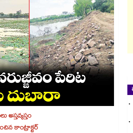
 అస్తవ్యస్తం
ంచిన కాంట్రాక్టర్​