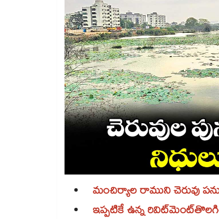
మంచిర్యాల రాముని చెరువు పనులు
ఇప్పటికే ఉన్న రివిట్​మెంట్​తొలగి