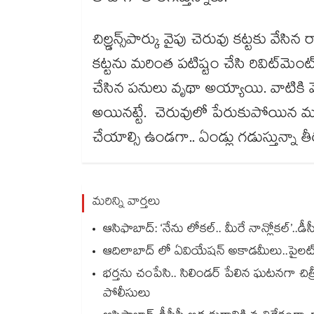
చిల్ర్డన్స్​పార్కు వైపు చెరువు కట్టకు వే
కట్టను మరింత పటిష్టం చేసి రివిట్​మెంట
చేసిన పనులు వృథా అయ్యాయి. వాటికి వె
అయినట్టే. చెరువులో పేరుకుపోయిన మురుగ
చేయాల్సి ఉండగా.. ఏండ్లు గడుస్తున్నా 
మరిన్ని వార్తలు
ఆసిఫాబాద్: ‘నేను లోకల్.. మీరే నాన్లోకల్’..డీ
ఆదిలాబాద్ లో ఏవియేషన్ అకాడమీలు..పైలట్ శిక
భర్తను చంపేసి.. సిలిండర్ పేలిన ఘటనగా చిత్రీ
పోలీసులు