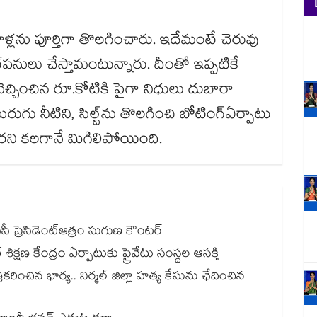
సిన రాళ్లను పూర్తిగా తొలగించారు. ఇదేమంటే చెరువు
్​పనులు చేస్తామంటున్నారు. దీంతో ఇప్పటికే
చ్చించిన రూ.కోటికి పైగా నిధులు దుబారా
ు నీటిని, సిల్ట్​ను తొలగించి బోటింగ్​ఏర్పాటు
తీరని కలగానే మిగిలిపోయింది.
సీసీ ప్రెసిడెంట్ఆత్రం సుగుణ కౌంటర్
్షణ కేంద్రం ఏర్పాటుకు ప్రైవేటు సంస్థల ఆసక్తి
కరించిన భార్య.. నిర్మల్ జిల్లా హత్య కేసును ఛేదించిన