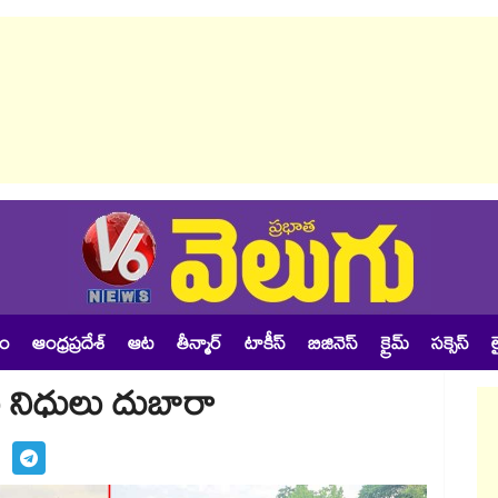
శం
ఆంధ్రప్రదేశ్
ఆట
తీన్మార్
టాకీస్
బిజినెస్
క్రైమ్
సక్సెస్
ల
ట నిధులు దుబారా