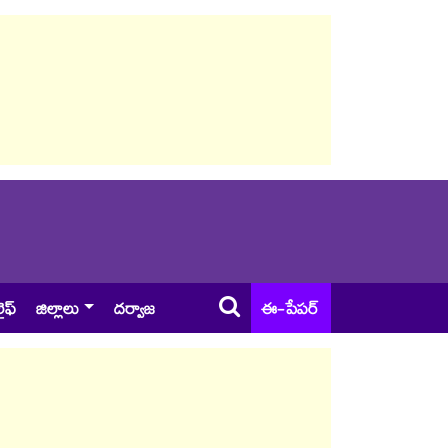
ైఫ్
జిల్లాలు
దర్వాజ
ఈ-పేపర్