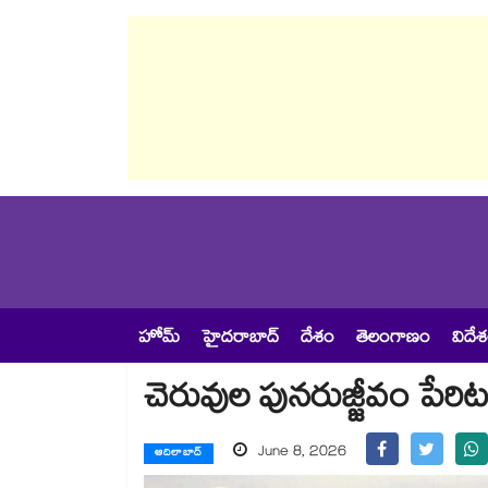
హోమ్
హైదరాబాద్
దేశం
తెలంగాణం
విదే
చెరువుల పునరుజ్జీవం పేరి
June 8, 2026
ఆదిలాబాద్