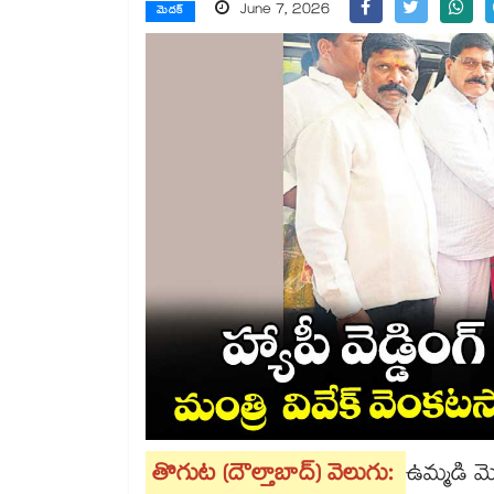
June 7, 2026
మెదక్
తొగుట (దౌల్తాబాద్) వెలుగు:
ఉమ్మడి మెద