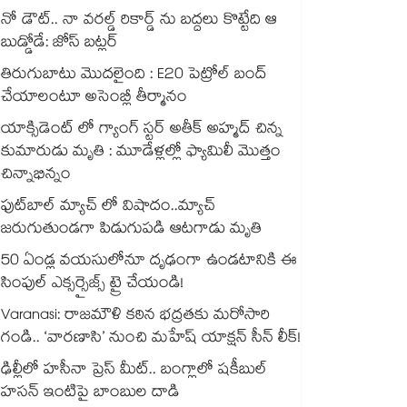
నో డౌట్.. నా వరల్డ్ రికార్డ్ ను బద్దలు కొట్టేది ఆ
బుడ్డోడే: జోస్ బట్లర్
తిరుగుబాటు మొదలైంది : E20 పెట్రోల్ బంద్
చేయాలంటూ అసెంబ్లీ తీర్మానం
యాక్సిడెంట్ లో గ్యాంగ్ స్టర్ అతీక్ అహ్మద్ చిన్న
కుమారుడు మృతి : మూడేళ్లల్లో ఫ్యామిలీ మొత్తం
చిన్నాభిన్నం
ఫుట్‌బాల్ మ్యాచ్ లో విషాదం..మ్యాచ్
జరుగుతుండగా పిడుగుపడి ఆటగాడు మృతి
50 ఏండ్ల వయసులోనూ దృఢంగా ఉండటానికి ఈ
సింపుల్ ఎక్సర్సైజ్స్ ట్రై చేయండి!
Varanasi: రాజమౌళి కఠిన భద్రతకు మరోసారి
గండి.. ‘వారణాసి’ నుంచి మహేష్ యాక్షన్ సీన్ లీక్!
ఢిల్లీలో హసీనా ప్రెస్ మీట్.. బంగ్లాలో షకీబుల్
హసన్ ఇంటిపై బాంబుల దాడి