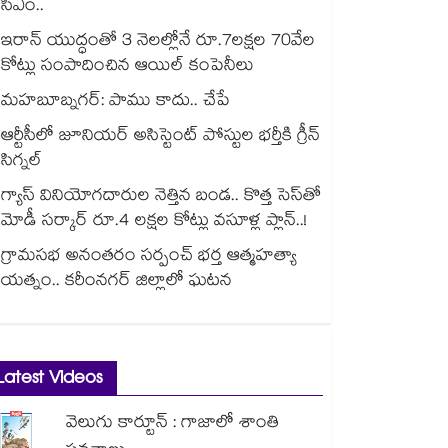
సీఎం..
ఇరాన్ యుద్ధంతో 3 నెలల్లోనే రూ.7లక్షల 70వేల
కోట్లు సంపాదించిన ఆయిల్ కంపెనీలు
మహబూబ్నగర్: పాము కాదు.. చేపే
ఆర్టీసీలో జూనియర్ అసిస్టెంట్‌‌ పోస్టుల భర్తీకి గ్రీన్‌‌
సిగ్నల్
గ్యాస్ వినియోగదారుల నెత్తిన బండ.. కొత్త సెస్‌తో
మోడీ సర్కార్ రూ.4 లక్షల కోట్లు వసూళ్ల ప్లాన్..!
గ్రామసభ అనంతరం సర్పంచ్ భర్త ఆత్మహత్యా
యత్నం.. కరీంనగర్ జిల్లాలో ఘటన
Latest Videos
వెలుగు కార్టూన్ : గాజాలో శాంతి