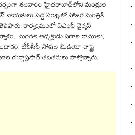
భంగా శనివారం హైదరాబాద్‌‌‌‌‌‌‌‌లోని మంత్రుల
స్ నాయకులు పెద్ద సంఖ్యలో హాజరై మంత్రికి
ెలిపారు. కార్యక్రమంలో ఏఎంసీ చైర్మన్
ల స్వామి, మండల అధ్యక్షుడు పడాల రాములు,
ాకర్, టీపీసీసీ సోషల్ మీడియా రాష్ట్ర
ల దుర్గాప్రసాద్ తదితరులు పాల్గొన్నారు.