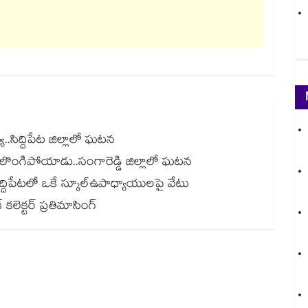
.సిద్దిపేట జిల్లాలో ఘటన
కులొంగిపోయాడు..సంగారెడ్డి జిల్లాలో ఘటన
న్.. సిద్దిపేటలో ఒకే స్కూల్ఉపాధ్యాయులపై వేటు
కలెక్టర్ ప్రతిమాసింగ్