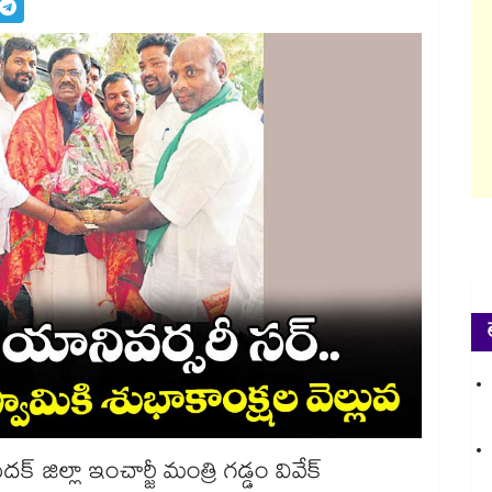
క్ జిల్లా ఇంచార్జీ మంత్రి గడ్డం వివేక్