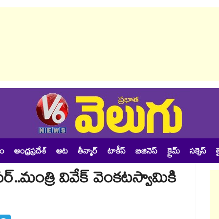
శం
ఆంధ్రప్రదేశ్
ఆట
తీన్మార్
టాకీస్
బిజినెస్
క్రైమ్
సక్సెస్
ల
సర్..మంత్రి వివేక్ వెంకటస్వామికి