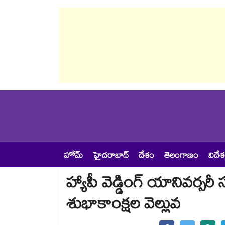
హోమ్
హైదరాబాద్
దేశం
తెలంగాణం
విదే
హ్యాపీ వెడ్డింగ్ యానివర్సరీ 
శుభాకాంక్షల వెల్లువ