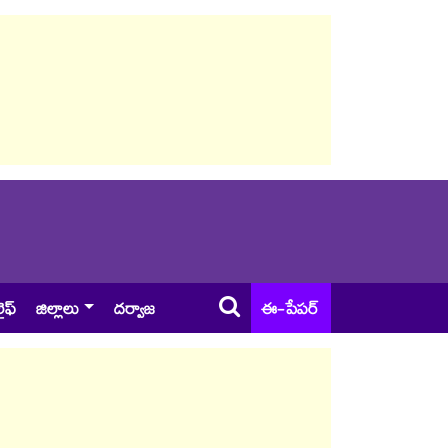
ైఫ్
జిల్లాలు
దర్వాజ
ఈ-పేపర్