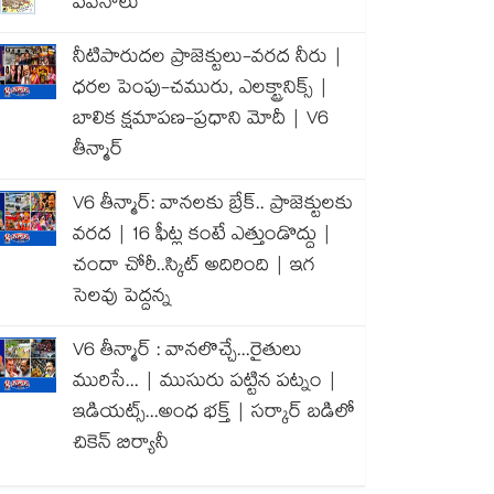
పవనాలు
నీటిపారుదల ప్రాజెక్టులు-వరద నీరు |
ధరల పెంపు-చమురు, ఎలక్ట్రానిక్స్ |
బాలిక క్షమాపణ-ప్రధాని మోదీ | V6
తీన్మార్
V6 తీన్మార్: వానలకు బ్రేక్.. ప్రాజెక్టులకు
వరద | 16 ఫీట్ల కంటే ఎత్తుండొద్దు |
చందా చోరీ..స్కిట్ అదిరింది | ఇగ
సెలవు పెద్దన్న
V6 తీన్మార్ : వానలొచ్చే...రైతులు
మురిసే... | ముసురు పట్టిన పట్నం |
ఇడియట్స్...అంధ భక్త్ | సర్కార్ బడిలో
చికెన్ బిర్యానీ