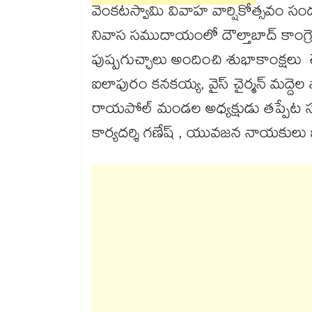
వెంకటస్వామి వివాహ వార్షికోత్సవం సందర్
నివాస సముదాయంలో దౌల్తాబాద్ కాంగ్రె
పుష్పగుచ్ఛాలు అందించి శుభాకాంక్షలు త
ఐలాపురం కనకయ్య, వైస్ చైర్మన్ మద్దె
రాయపోల్ మండల అధ్యక్షుడు తప్పేట సుధ
కార్యదర్శి గణేష్ , యువజన నాయకులు జా