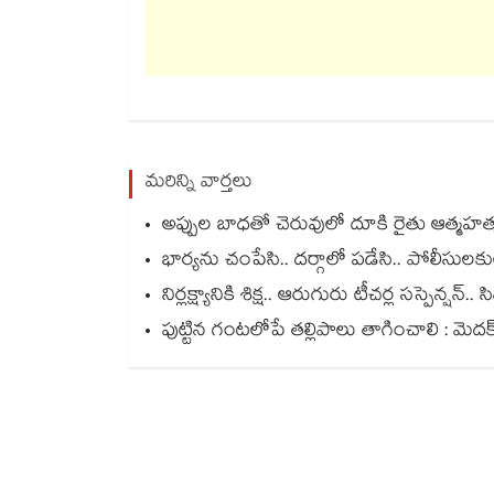
మరిన్ని వార్తలు
అప్పుల బాధతో చెరువులో దూకి రైతు ఆత్మహత్య.
భార్యను చంపేసి.. దర్గాలో పడేసి.. పోలీసుల
నిర్లక్ష్యానికి శిక్ష.. ఆరుగురు టీచర్ల సస్పెన్ష
పుట్టిన గంటలోపే తల్లిపాలు తాగించాలి : మెదక్ 