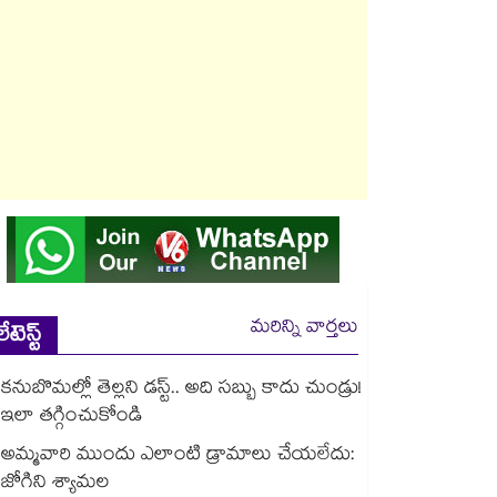
మరిన్ని వార్తలు
లేటెస్ట్
కనుబొమల్లో తెల్లని డస్ట్.. అది సబ్బు కాదు చుండ్రు!
ఇలా తగ్గించుకోండి
అమ్మవారి ముందు ఎలాంటి డ్రామాలు చేయలేదు:
జోగిని శ్యామల