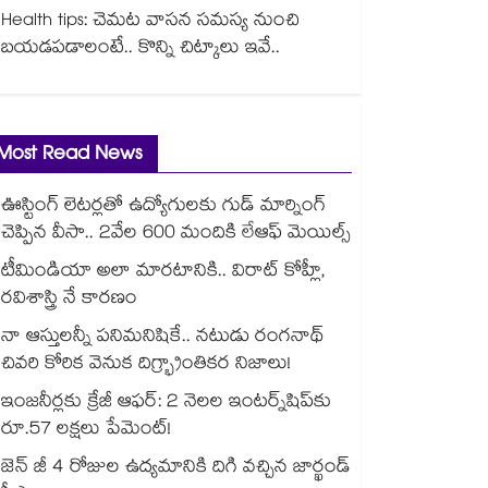
Health tips: చెమట వాసన సమస్య నుంచి
బయడపడాలంటే.. కొన్ని చిట్కాలు ఇవే..
Most Read News
ఊస్టింగ్ లెటర్లతో ఉద్యోగులకు గుడ్ మార్నింగ్
చెప్పిన వీసా.. 2వేల 600 మందికి లేఆఫ్ మెయిల్స్
టీమిండియా అలా మారటానికి.. విరాట్ కోహ్లీ,
రవిశాస్త్రి నే కారణం
నా ఆస్తులన్నీ పనిమనిషికే.. నటుడు రంగనాథ్
చివరి కోరిక వెనుక దిగ్భ్రాంతికర నిజాలు!
ఇంజనీర్లకు క్రేజీ ఆఫర్: 2 నెలల ఇంటర్న్‌షిప్‌కు
రూ.57 లక్షలు పేమెంట్!
జెన్ జీ 4 రోజుల ఉద్యమానికి దిగి వచ్చిన జార్ఖండ్