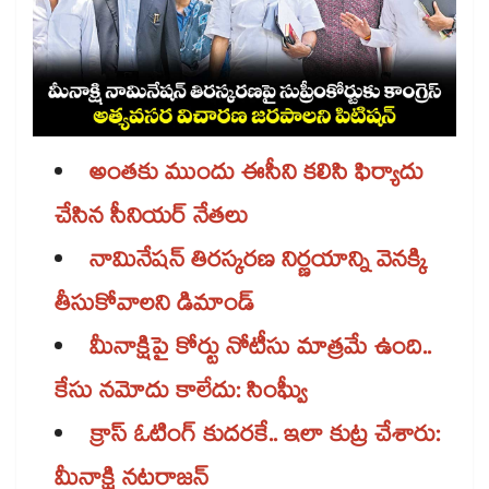
అంతకు ముందు ఈసీని కలిసి ఫిర్యాదు
చేసిన సీనియర్ నేతలు
నామినేషన్ తిరస్కరణ నిర్ణయాన్ని వెనక్కి
తీసుకోవాలని డిమాండ్​
మీనాక్షిపై కోర్టు నోటీసు మాత్రమే ఉంది..
కేసు నమోదు కాలేదు: సింఘ్వీ
క్రాస్‌‌‌‌‌‌‌‌ ఓటింగ్‌‌‌‌‌‌‌‌ కుదరకే.. ఇలా కుట్ర చేశారు:
మీనాక్షి నటరాజన్​