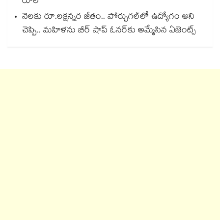
రూల్
నెలకు రూ.లక్షన్నర జీతం.. పోర్చుగల్⁭లో ఉద్యోగం అని
చెప్పి.. మహిళను బీర్ షాప్ ఓనర్⁭కు అమ్మేసిన ఏజెంట్స్