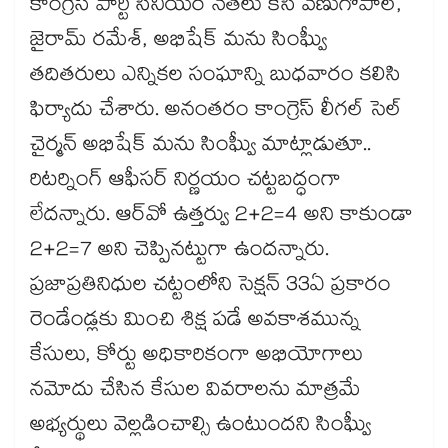
కాంగ్రెస్​ పార్టీ సీనియర్​ నేతలు కేసీ వేణుగోపాల్,
జైరామ్​ రమేశ్, అభిషేక్​ మను సింఘ్వీ
తదితరులు ఎన్నికల సంఘాన్ని బుధవారం కలిసి
ఫిర్యాదు చేశారు. అనంతరం కాంగ్రెస్ లీగల్ సెల్
చైర్మన్ అభిషేక్ మను సింఘ్వీ మాట్లాడుతూ..
రిటర్నింగ్ ఆఫీసర్ నిర్ణయం చట్టబద్ధంగా
లేదన్నారు. ఆర్‌‌‌‌వో ఉత్తర్వు 2+2=4 అని కాకుండా
2+2=7 అని చెప్పినట్టుగా ఉందన్నారు.
ప్రజాప్రతినిధుల చట్టంలోని సెక్షన్ 33ఏ ప్రకారం
రెండేండ్లకు మించి శిక్ష పడే అవకాశమున్న
కేసులు, కోర్టు అధికారికంగా అభియోగాలు
నమోదు చేసిన కేసుల వివరాలను మాత్రమే
అభ్యర్థులు వెల్లడించాల్సి ఉంటుందని సింఘ్వీ