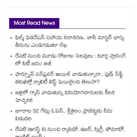
Most Read News
ఫిల్మ్ ఫెడరేషన్ సహాయ నిరాకరణ.. జానీ మాస్టర్ భార్య
తీరును ఎండగడుతూ లేఖ
రేపటి నుంచి మూడు రోజులు సెలవులు : టూర్ల ప్లానింగ్
లో సిటీ జనం బిజీ
ఫార్చ్యూన్ సన్‌ఫ్లవర్ ఆయిల్ వాడుతున్నారా.. ఫుడ్ సేఫ్టీ
తనిఖీల్లో క్వాలిటీ టెస్ట్ ఫెయిలైంది తెలుసా?
ఇళ్లలో గ్యాస్ వాడుతున్న వినియోగదారులకు కీలక
హెచ్చరిక
జూరాల 32 గేట్లు ఓపెన్.. శ్రీశైలం ప్రాజెక్టుకు నీరు
విడుదల
రేపటి (ఆగస్ట్ 8) నుంచి ర్యాపిడో, ఉబర్, స్విగ్గీ, జొమాటో,