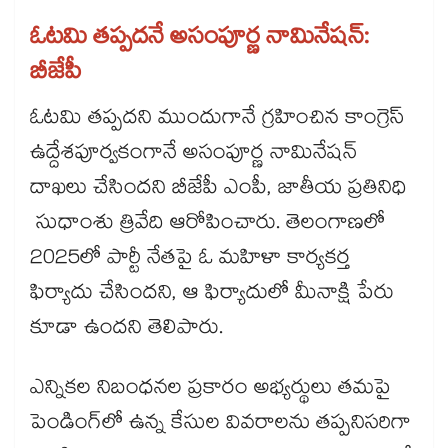
ఓటమి తప్పదనే అసంపూర్ణ నామినేషన్:
బీజేపీ
ఓటమి తప్పదని ముందుగానే గ్రహించిన కాంగ్రెస్
ఉద్దేశపూర్వకంగానే అసంపూర్ణ నామినేషన్
దాఖలు చేసిందని బీజేపీ ఎంపీ, జాతీయ ప్రతినిధి
సుధాంశు త్రివేది ఆరోపించారు. తెలంగాణలో
2025లో పార్టీ నేతపై ఓ మహిళా కార్యకర్త
ఫిర్యాదు చేసిందని, ఆ ఫిర్యాదులో మీనాక్షి పేరు
కూడా ఉందని తెలిపారు.
ఎన్నికల నిబంధనల ప్రకారం అభ్యర్థులు తమపై
పెండింగ్‌‌‌‌లో ఉన్న కేసుల వివరాలను తప్పనిసరిగా