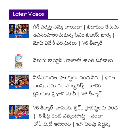
Latest Videos
గిగ్ వర్కర్ల సమ్మె వాయిదా | విడాకుల కేసును
ఉపసంహరించుకున్న సీఎం విజయ్ భార్య |
మోదీ విదేశీ పర్యటనలు | V6 తీన్మార్
వెలుగు కార్టూన్ : గాజాలో శాంతి పవనాలు
నీటిపారుదల ప్రాజెక్టులు-వరద నీరు | ధరల
పెంపు-చమురు, ఎలక్ట్రానిక్స్ | బాలిక
క్షమాపణ-ప్రధాని మోదీ | V6 తీన్మార్
V6 తీన్మార్: వానలకు బ్రేక్.. ప్రాజెక్టులకు వరద
| 16 ఫీట్ల కంటే ఎత్తుండొద్దు | చందా
చోరీ..స్కిట్ అదిరింది | ఇగ సెలవు పెద్దన్న