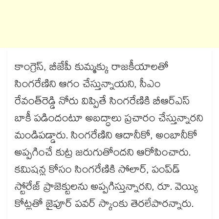
కాంగ్రెస్, బీజేపీ కుమ్మక్కు రాజకీయాలతో
సింగరేణిని ఆగం చేస్తున్నాయని, సీఎం
రేవంత్‌‌‌‌‌‌‌‌రెడ్డి నోరు విప్పితే సింగరేణికి బీఆర్ఎస్‌‌‌‌‌‌‌‌
బాకీ పడిందంటూ అబద్ధాలు ప్రచారం చేస్తున్నారని
మండిపడ్డారు. సింగరేణిని ఆదానీకో, అంబానీకో
అప్పగించే కుట్ర జరుగుతోందని ఆరోపించారు.
కమిషన్ల కోసం సింగరేణికి సోలార్, పంప్‌‌‌‌‌‌‌‌డ్‌‌‌‌‌‌‌‌
స్టోరేజ్ ప్రాజెక్టులను అప్పగిస్తున్నారని, రూ. వెయ్యి
కోట్లతో జైపూర్‌‌‌‌‌‌‌‌ పవర్‌‌‌‌‌‌‌‌ స్కాంకు తెరలేపారన్నారు.