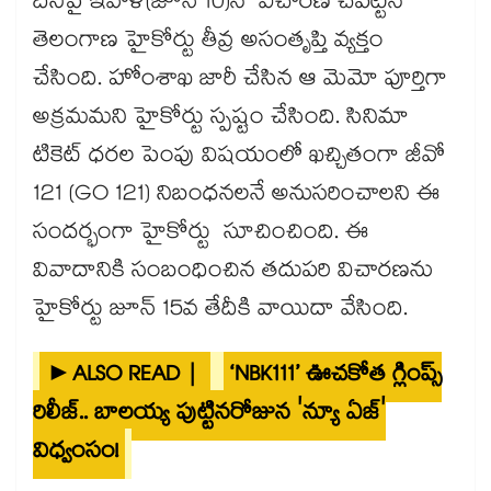
దీనిపై ఇవాళ(జూన్ 10)న విచారణ చేపట్టిన
తెలంగాణ హైకోర్టు తీవ్ర అసంతృప్తి వ్యక్తం
చేసింది. హోంశాఖ జారీ చేసిన ఆ మెమో పూర్తిగా
అక్రమమని హైకోర్టు స్పష్టం చేసింది. సినిమా
టికెట్‌ ధరల పెంపు విషయంలో ఖచ్చితంగా జీవో
121 (GO 121) నిబంధనలనే అనుసరించాలని ఈ
సందర్భంగా హైకోర్టు సూచించింది. ఈ
వివాదానికి సంబంధించిన తదుపరి విచారణను
హైకోర్టు జూన్ 15వ తేదీకి వాయిదా వేసింది.
►ALSO READ |
‘NBK111’ ఊచకోత గ్లింప్స్
రిలీజ్.. బాలయ్య పుట్టినరోజున 'న్యూ ఏజ్'
విధ్వంసం!