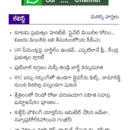
మరిన్ని వార్తలు
లేటెస్ట్
కూటమి ప్రభుత్వం హెరిటేజ్, ప్రైవేట్ డెయిరీల కోసం...
విజయ డెయిరీని బలి తీసుకుంటోంది: సీపీఎం
UPI పేమెంట్లపై ఛార్జీలేం ఉండవ్.. ఎప్పటిలానే ఫ్రీ.. కేంద్ర
ప్రభుత్వం క్లారిటీ
ఫుట్‎బాల్ దిగ్గజం మెస్సీ తండ్రి జార్జ్ కన్నుమూత
RTC బస్సు రన్నింగ్⁫లో ఉండగా డ్రైవర్‌కు ఫిట్స్.. కామారెడ్డి
నుంచి సిరిసిల్ల వస్తుండగా ఘటన
శ్రీశైలంలో రెండో రోజు వరుణయాగ సహిత సహస్ర
ఘట్టాభిషేకం పూజలు...
కుల్దీప్ బౌలింగ్ యాక్షన్‌ను ఇమిటేట్ చేసిన జడేజా..
నవ్వాపుకోలేకపోయిన గంభీర్!