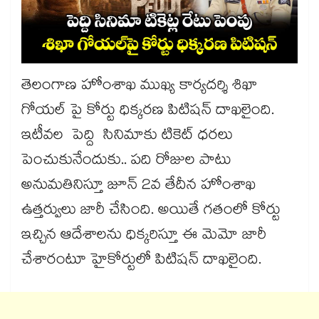
తెలంగాణ హోంశాఖ ముఖ్య కార్యదర్శి శిఖా
గోయల్‌ పై కోర్టు ధిక్కరణ పిటిషన్‌ దాఖలైంది.
ఇటీవల పెద్ది సినిమాకు టికెట్‌ ధరలు
పెంచుకునేందుకు.. పది రోజుల పాటు
అనుమతినిస్తూ జూన్ 2వ తేదీన హోంశాఖ
ఉత్తర్వులు జారీ చేసింది. అయితే గతంలో కోర్టు
ఇచ్చిన ఆదేశాలను ధిక్కరిస్తూ ఈ మెమో జారీ
చేశారంటూ హైకోర్టులో పిటిషన్ దాఖలైంది.