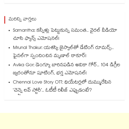
మరిన్ని వార్తలు
Samantha: కన్నీళ్లు పెట్టుకున్న సమంత.. వైరల్ వీడియో
చూసి ఫ్యాన్స్ ఎమోషనల్!
Mrunal Thakur: యశస్వి జైస్వాల్‌తో డేటింగ్ రూమర్స్‌..
ఫైనల్‌గా స్పందించిన మృణాల్ ఠాకూర్!
Avika Gor: డెంగ్యూ బారినపడిన అవికా గోర్.. 104 డిగ్రీల
జ్వరంతోనూ షూటింగ్, భర్త ఎమోషనల్!
Chennai Love Story OTT: థియేటర్లలో దుమ్మురేపిన
‘చెన్నై లవ్ స్టోరీ’.. ఓటీటీ రిలీజ్ ఎప్పుడంటే?