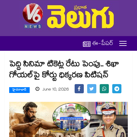
ఈ-పేపర్
పెద్ది సినిమా టికెట్ల రేటు పెంపు.. శిఖా
గోయల్‌పై కోర్టు ధిక్కరణ పిటిషన్
June 10, 2026
హైదరాబాద్