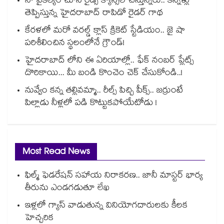
నా వైకల్యం చూసి రైడ్స్ క్యాన్సిల్ చేస్తున్నరు.. కన్నీళ్లు
తెప్పిస్తున్న హైదరాబాద్ రాపిడో రైడర్ గాథ
కేరళలో మరో వరల్డ్ క్లాస్ క్రికెట్ స్టేడియం.. జై షా
పరిశీలించిన స్థలంలోనే గ్రౌండ్!
హైదరాబాద్ లోని ఈ ఏరియాల్లో.. ఫేక్ నంబర్ ప్లేట్స్
దొరికాయి... మీ బండి కొంచెం చెక్ చేసుకోండి..!
నువ్వేం కన్న తల్లివమ్మా.. రీల్స్ పిచ్చి పీక్స్.. జర్రుంటే
పిల్లాడు నీళ్లలో పడి కొట్టుకపోయేటోడు !
Most Read News
ఫిల్మ్ ఫెడరేషన్ సహాయ నిరాకరణ.. జానీ మాస్టర్ భార్య
తీరును ఎండగడుతూ లేఖ
ఇళ్లలో గ్యాస్ వాడుతున్న వినియోగదారులకు కీలక
హెచ్చరిక