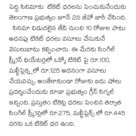
పెద్ది సినిమాకు టికెట్ ధరలను పెంచుకునేందుకు
తెలంగాణ ప్రభుత్వం జూన్ 2న జీవో జారీ చేసింది.
సినిమా విడుదలైన తేదీ నుంచి 10 రోజుల పాటు
అదనపు టికెట్ ధరలు వసూలు చేసుకునే
వెసులుబాటు కల్పించారు. ఈ మేరకు సింగిల్
స్క్రీన్ థియేటర్లలో ఒక్కో టికెట్ పై రూ.100,
మల్టీప్లెక్స్లలో రూ.125 అదనంగా వసూలు
చేయవచ్చు. అంతేకాకుండా రోజుకు ఐదు షోలు
ప్రదర్శించేందుకు కూడా ప్రభుత్వం గ్రీన్ సిగ్నల్
ఇచ్చింది. ప్రస్తుతం టికెట్ల ధరలు పెంచిన తర్వాత
సింగిల్ స్క్రీన్లలో రూ.275, మల్టీప్లెక్స్ లో రూ.445
వరకు ఒక టికెట్ ధర ఉంది.