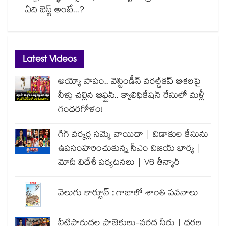
ఏది బెస్ట్ అంటే...?
Latest Videos
అయ్యో పాపం.. వెస్టిండీస్ వరల్డ్‌కప్ ఆశలపై
నీళ్లు చల్లిన ఆఫ్ఘన్.. క్వాలిఫికేషన్ రేసులో మళ్లీ
గందరగోళం!
గిగ్ వర్కర్ల సమ్మె వాయిదా | విడాకుల కేసును
ఉపసంహరించుకున్న సీఎం విజయ్ భార్య |
మోదీ విదేశీ పర్యటనలు | V6 తీన్మార్
వెలుగు కార్టూన్ : గాజాలో శాంతి పవనాలు
నీటిపారుదల ప్రాజెక్టులు-వరద నీరు | ధరల