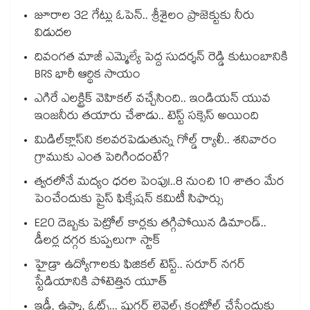
జూరాల 32 గేట్లు ఓపెన్.. శ్రీశైలం ప్రాజెక్టుకు నీరు
విడుదల
దివంగత మాజీ ఎమ్మెల్యే పెద్ద సుదర్శన్ రెడ్డి కుటుంబానికి
BRS భారీ ఆర్థిక సాయం
ఎగిరే ఎలక్ట్రిక్ వెహికల్ వచ్చేసింది.. ఇండియన్ యువ
ఇంజనీరు తయారు చేశాడు.. టెస్ట్ సక్సెస్ అయింది
మిడిల్‌క్లాస్‌ని కలవరపెడుతున్న గోల్డ్ ర్యాలీ.. శనివారం
గ్రాముకు ఎంత పెరిగిందంటే?
త్వరలోనే మద్యం ధ‌‌ర‌‌ల పెంపు!..8 నుంచి 10 శాతం మేర
పెంచేందుకు ప్రైస్ ఫిక్సేష‌‌న్ క‌‌మిటీ సిఫార్సు
E20 దెబ్బకు పెట్రోల్ కార్లకు తగ్గిపోయిన డిమాండ్..
డీలర్ల దగ్గర కుప్పలుగా స్టాక్
హైడ్రా ఉద్యోగాలకు ఫిజికల్ టెస్ట్.. సరూర్ నగర్
స్టేడియానికి పోటెత్తిన యూత్
ఇడ్లీ, ఉప్మా, ఓట్స్... షుగర్ లెవెల్స్ కంట్రోల్ చేసేందుకు