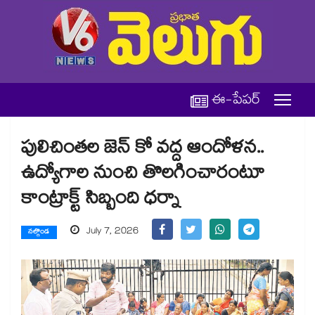
ఈ-పేపర్
పులిచింతల జెన్ కో వద్ద ఆందోళన..
ఉద్యోగాల నుంచి తొలగించారంటూ
కాంట్రాక్ట్ సిబ్బంది ధర్నా
July 7, 2026
నల్గొండ