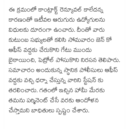
ఈ క్రమంలో కాంట్రాక్ట్ రెన్యూవల్ కాలేదన్న
కారణంతో ఇటీవల ఆరుగురు ఉద్యోగులను
విధులకు దూరంగా ఉంచారు. దీంతో వారు
కుటుంబ సభ్యులతో కలిసి సోమవారం జెన్ కో
ఆఫీస్ వద్దకు చేరుకొని గేటు ముందు
బైఠాయించి, పెట్రోల్ పోసుకొని నిరసన తెలిపారు.
సమాచారం అందుకున్న స్థానిక పోలీసులు ఆఫీస్
వద్దకు వచ్చి ధర్నా చేస్తున్న వారిని స్టేషన్ కు
తరలించారు. గతంలో ఇచ్చిన హామీ మేరకు
తమను పర్మినెంట్ చేసే వరకు ఆందోళన
చేస్తామని బాధితులు స్పష్టం చేశారు.