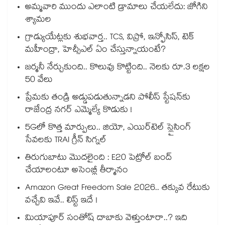
అమ్మవారి ముందు ఎలాంటి డ్రామాలు చేయలేదు: జోగిని
శ్యామల
గ్రాడ్యుయేట్లకు శుభవార్త.. TCS, విప్రో, ఇన్ఫోసిస్, టెక్
మహీంద్రా, హెచ్సీఎల్ ఏం చేస్తున్నాయంటే?
జర్మనీ నేర్చుకుంది.. కొలువు కొట్టింది.. నెలకు రూ.3 లక్షల
50 వేలు
ప్రేమకు తండ్రి అడ్డుపడుతున్నాడని పోలీస్ స్టేషన్⁪కు
రాజేంద్ర నగర్ ఎమ్మెల్యే కొడుకు !
5Gలో కొత్త మార్పులు.. జియో, ఎయిర్‌టెల్ స్లైసింగ్
సేవలకు TRAI గ్రీన్ సిగ్నల్
తిరుగుబాటు మొదలైంది : E20 పెట్రోల్ బంద్
చేయాలంటూ అసెంబ్లీ తీర్మానం
Amazon Great Freedom Sale 2026.. తక్కువ రేటుకు
వచ్చేవి ఇవే.. లిస్ట్ ఇదే !
మియాపూర్ సంతోష్ దాబాకు వెళ్తుంటారా..? ఇది