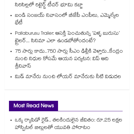
సిరిసిల్లలో రిటైర్డ్ టీచర్ భూమి కబ్జా
బండి సంజయ్ నివాసంలో బీజేపీ ఎంపీలు, ఎమ్మెల్యేల
భేటీ
Pallaburusu Trailer: ఆసక్తి పెంచుతున్న ‘పళ్ళ బురుసు’
ట్రైలర్... సినిమా ఎలా ఉండబోతోందంటే?
75 సార్లు కాదు..75‌‌‌‌‌‌‌‌0 సార్లు సీఎం ఢిల్లీకి వెళ్తారు..కేంద్రం
నుంచి నిధుల కోసమే ఆయన పర్యటన: విప్ ఆది
శ్రీనివాస్
మిడ్ మానేరు నుంచి లోయర్ మానేరుకు నీటి విడుదల
Most Read News
ఒక్క ర్యాపిడో రైడ్.. తలకిందులైన జీవితం: రూ.25 లక్షల
హాస్పిటల్ బిల్లులతో యువతి పోరాటం