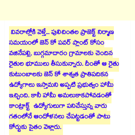
వివరాల్లోకి వెళ్తే... పులిచింతల ప్రాజెక్ట్ నిర్మాణ
సమయంలో జెన్ కో పవర్ ప్లాంట్ కోసం
వజినేపల్లి, బుగ్గమాదారం గ్రామాలకు చెందిన
రైతుల భూములు తీసుకున్నారు. దీంతో ఆ రైతు
కుటుంబాలకు జెన్ కో శాశ్వత ప్రాతిపదికన
ఉద్యోగాలు ఇస్తామని అప్పటి ప్రభుత్వం హామీ
ఇచ్చింది. కానీ హామీ అమలుకాకపోవడంతో
కాంట్రాక్ట్ ఉద్యోగులుగా పనిచేస్తున్న వారు
గతంలోనే ఆందోళనలు చేపట్టడంతో పాటు
కోర్టుకు సైతం వెళ్లారు.