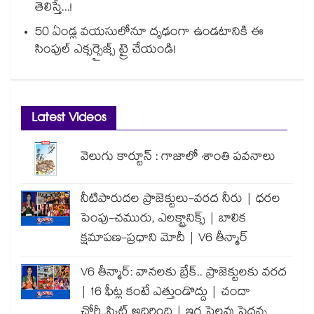
తెలిస్తే...!
50 ఏండ్ల వయసులోనూ దృఢంగా ఉండటానికి ఈ
సింపుల్ ఎక్సర్సైజ్స్ ట్రై చేయండి!
Latest Videos
వెలుగు కార్టూన్ : గాజాలో శాంతి పవనాలు
నీటిపారుదల ప్రాజెక్టులు-వరద నీరు | ధరల
పెంపు-చమురు, ఎలక్ట్రానిక్స్ | బాలిక
క్షమాపణ-ప్రధాని మోదీ | V6 తీన్మార్
V6 తీన్మార్: వానలకు బ్రేక్.. ప్రాజెక్టులకు వరద
| 16 ఫీట్ల కంటే ఎత్తుండొద్దు | చందా
చోరీ..స్కిట్ అదిరింది | ఇగ సెలవు పెద్దన్న