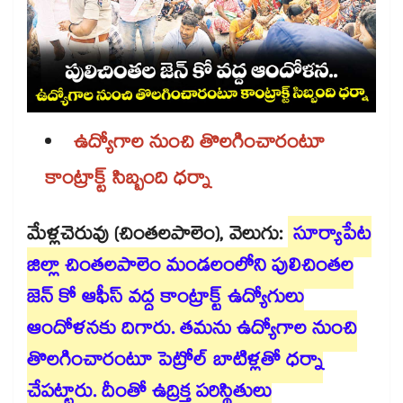
ఉద్యోగాల నుంచి తొలగించారంటూ
కాంట్రాక్ట్ సిబ్బంది ధర్నా
మేళ్లచెరువు (చింతలపాలెం), వెలుగు:
సూర్యాపేట
జిల్లా చింతలపాలెం మండలంలోని పులిచింతల
జెన్ కో ఆఫీస్ వద్ద కాంట్రాక్ట్ ఉద్యోగులు
ఆందోళనకు దిగారు. తమను ఉద్యోగాల నుంచి
తొలగించారంటూ పెట్రోల్ బాటిళ్లతో ధర్నా
చేపట్టారు. దీంతో ఉద్రిక్త పరిస్థితులు