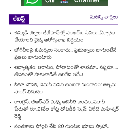
మరిన్ని వార్తలు
లేటెస్ట్
ఉమ్మడి జిల్లాల జీజీహెచ్‌‌ల్లో ఎంఆర్ఐ సేవలు..ఏర్పాటు
చేయాలని వైద్య ఆరోగ్యశాఖ నిర్ణయం
జోగినీలపై విమర్శలు సరికాదు.. ప్రభుత్వాలు బాగుంటేనే
ప్రజలు బాగుంటారు
ఆధ్యాత్మికం: ఆరాటం, పోరాటంతో లాభమా.. నష్టమా....
జీవితంలో పాకులాడితే జరిగేది ఇదే..!
రీతూ చౌదరి, డెమన్ పవన్ జంటగా ‘బంగారం’ ఆల్బమ్
సాంగ్ విడుదల
కాంగ్రెస్, బీఆర్ఎస్ మధ్య అవినీతి బంధం..మూసీ
పేరుతో రూ.21వేల కోట్ల దోపిడీకి స్కెచ్: ఏలేటి మహేశ్వర్
రెడ్డి
సంతకాలు ఫోర్జరీ చేసి 20 గుంటల భూమి స్వాహా..