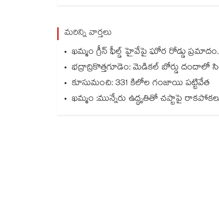
మరిన్ని వార్తలు
ఖమ్మం గ్రీన్ ఫీల్డ్ హైవేపై ఘోర రోడ్డు ప్రమాదం.
భద్రాద్రికొత్తగూడెం: మెడికల్ బోర్డు దందాలో సి
కూసుమంచి: 331 కిలోల గంజాయి పట్టివేత
ఖమ్మం :మున్నేరు ఉద్ధృతితో చప్టాపై రాకపోక