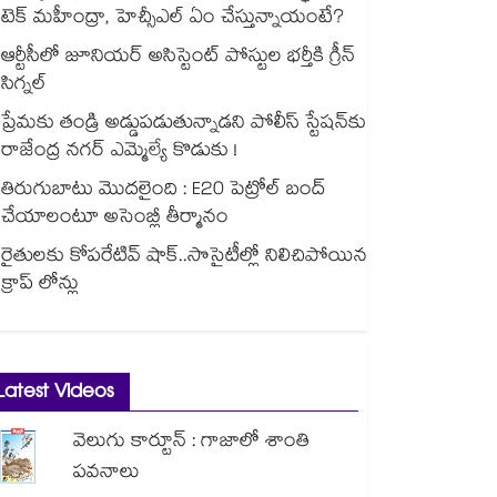
టెక్ మహీంద్రా, హెచ్సీఎల్ ఏం చేస్తున్నాయంటే?
ఆర్టీసీలో జూనియర్ అసిస్టెంట్‌‌ పోస్టుల భర్తీకి గ్రీన్‌‌
సిగ్నల్
ప్రేమకు తండ్రి అడ్డుపడుతున్నాడని పోలీస్ స్టేషన్⁪కు
రాజేంద్ర నగర్ ఎమ్మెల్యే కొడుకు !
తిరుగుబాటు మొదలైంది : E20 పెట్రోల్ బంద్
చేయాలంటూ అసెంబ్లీ తీర్మానం
రైతులకు కోపరేటివ్ షాక్..సొసైటీల్లో నిలిచిపోయిన
క్రాప్ లోన్లు
Latest Videos
వెలుగు కార్టూన్ : గాజాలో శాంతి
పవనాలు