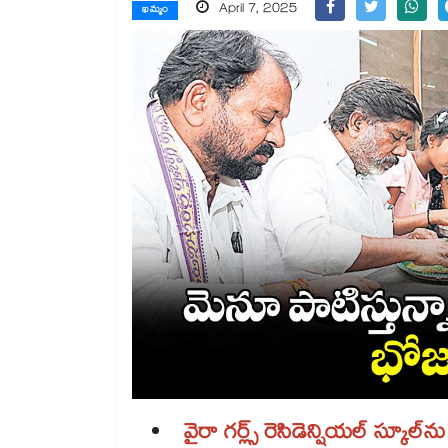
April 7, 2025
ఖమ్మం
వైరా గర్ల్స్ రెసిడెన్షియల్‌‌‌‌‌‌‌‌ స్కూల్‌