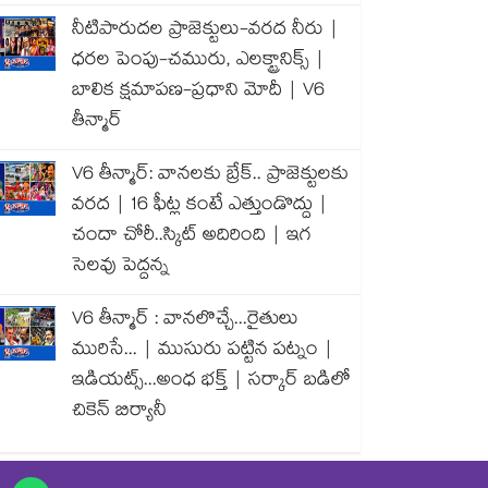
నీటిపారుదల ప్రాజెక్టులు-వరద నీరు |
ధరల పెంపు-చమురు, ఎలక్ట్రానిక్స్ |
బాలిక క్షమాపణ-ప్రధాని మోదీ | V6
తీన్మార్
V6 తీన్మార్: వానలకు బ్రేక్.. ప్రాజెక్టులకు
వరద | 16 ఫీట్ల కంటే ఎత్తుండొద్దు |
చందా చోరీ..స్కిట్ అదిరింది | ఇగ
సెలవు పెద్దన్న
V6 తీన్మార్ : వానలొచ్చే...రైతులు
మురిసే... | ముసురు పట్టిన పట్నం |
ఇడియట్స్...అంధ భక్త్ | సర్కార్ బడిలో
చికెన్ బిర్యానీ