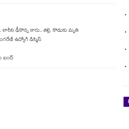
. లారీని ఢీకొన్న కారు.. తల్లి, కొడుకు మృతి
ంగరేణి ఉద్యోగి డిస్మిస్
లు బంద్