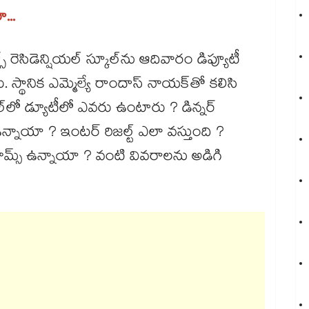
ా...
ెసిడెన్షియల్‌‌‌‌‌‌‌‌ స్కూల్‌‌‌‌‌‌‌‌ను ఆదివారం డిప్యూటీ
నిక ఎమ్మెల్యే రాందాస్‌‌‌‌‌‌‌‌ నాయక్‌‌‌‌‌‌‌‌తో కలిసి
‌‌‌‌‌లో డ్యూటీలో ఎవరు ఉంటారు ? డిన్నర్‌‌‌‌‌‌‌‌
యా ? ఇంటర్‌‌‌‌‌‌‌‌ రిజల్ట్‌‌‌‌‌‌‌‌ ఎలా వస్తుంది ?
రూమ్స్‌‌‌‌‌‌‌‌ ఉన్నాయా ? వంటి వివరాలను అడిగి