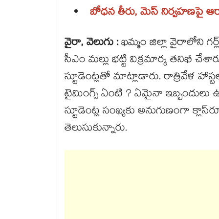
బోధన తీరు, మెస్‌‌‌‌‌‌‌‌ నిర్వహణపై ఆర
వైరా, వెలుగు :
ఖమ్మం జిల్లా వైరాలోని గర్ల్స్ ర
సీఎం మల్లు భట్టి విక్రమార్క తనిఖీ చేశారు. స్థా
స్టూడెంట్లతో మాట్లాడారు. రాత్రివేళ హాస్టల్‌‌‌
టైమింగ్స్‌‌‌‌‌‌‌‌ ఏంటి ? ఏమైనా ఇబ్బందులు ఉన్నా
స్టూడెంట్ల సంఖ్యకు అనుగుణంగా క్లాస్‌‌‌‌‌‌‌‌
తెలుసుకున్నారు.