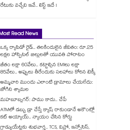
రేటుకు వచ్చేవి ఇవే.. లిస్ట్ ఇదే !
Most Read News
ఒక్క ర్యాపిడో రైడ్.. తలకిందులైన జీవితం: రూ.25
లక్షల హాస్పిటల్ బిల్లులతో యువతి పోరాటం
జీతం లక్షా 60వేలు.. కట్టాల్సిన EMIలు లక్షా
85వేలు.. అప్పులు తీరేందుకు సలహాలు కోరిన టెక్కీ
అమ్మవారి ముందు ఎలాంటి డ్రామాలు చేయలేదు:
జోగిని శ్యామల
మహబూబ్నగర్: పాము కాదు.. చేపే
ATMలో డబ్బు డ్రా చేస్తే క్యాష్ రాకుండానే అకౌంట్లో
కట్ అయ్యాయ్.. న్యాయం చేసిన కోర్టు
గ్రాడ్యుయేట్లకు శుభవార్త.. TCS, విప్రో, ఇన్ఫోసిస్,