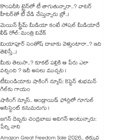
కొంపదీసి ట్రైన్⁬లో టీ తాగుతున్నారా..? వాటర్
హీటర్⁭⁭తో టీ వేడి చేస్తున్నారు బ్రో..!
మెయిన్ స్ట్రీమ్ మీడియా కంటే సోషల్ మీడియాదే
లీడ్ రోల్: మంత్రి వివేక్
మియాపూర్ సంతోష్ దాబాకు వెళ్తుంటారా..? ఇది
తెలిస్తే...!
మీకు తెలుసా..? కూకట్ పల్లికి ఆ పేరు ఎలా
వచ్చింది ? ఇదీ అసలు ముచ్చట !
టీమిండియాకు షాకింగ్ న్యూస్: కెప్టెన్ శుభమన్
గిల్‎కు గాయం
షాకింగ్ న్యూస్.. ఆండ్రాయిడ్ ఫోన్లలో గూగుల్
అసిస్టెంట్ కనుమరుగు !
జగన్ దెబ్బకు చంద్రబాబు అవిగన్ అంటున్నారు:
పేర్ని నాని
Amazon Great Freedom Sale 2026.. తక్కువ