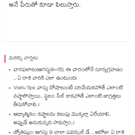
అనే పేరుతో కూడా పిలుస్తారు.
మరిన్ని వార్తలు
వారఫలాలు(ఆగస్టు9–15): ఈ వారంలోనే సూర్యగ్రహణం
.. ఏ రాశి వారికి ఎలా ఉంటుంది!
Vastu Tips: వాస్తు దోషాలుంటే సరిచేయకపోతే ఎలాంటి
నష్టాలొస్తాయి.. స్థలం సేల్ కాకపోతే ఎలాంటి జాగ్రత్తలు
తీసుకోవాలి..!
ఆధ్యాత్మికం: కష్టాలను కలుపు మొక్కల్లా ఏరేయాలి..
అప్పుడే అనుకున్నది సాధిస్తాం..!
జ్యోతిష్యం: ఆగస్టు 9 చాలా పవర్ఫుల్ డే .. ఆరోజు ఏ రాశి