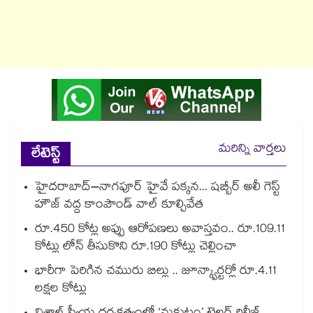
మరిన్ని వార్తలు
లేటెస్ట్
హైదరాబాద్–నాగపూర్ హైవే పక్కన... షబ్బీర్ అలీ గెస్ట్
హౌజ్ వద్ద కాంపౌండ్ వాల్ కూల్చివేత
రూ.450 కోట్ల అప్పు ఆరోపణలు అవాస్తవం.. రూ.109.11
కోట్లు లోన్ తీసుకొని రూ.190 కోట్లు చెల్లించా
భారీగా పెరిగిన చమురు బిల్లు .. జూన్క్వార్టర్లో రూ.4.11
లక్షల కోట్లు