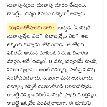
సుఖాన్నిస్తుంది. దుఃఖాన్ని దూరం చేస్తుంది.
కాబట్టే... "ధర్మం శరణం గచ్ఛామి" అన్నారు
సుఖసంతోషాలకు దారి :
బుద్దుడు 'మనిషికి
సుఖాన్నిచ్చేది ఏది? శుభాన్నిచ్చేది ఏది?' అని
తర్కించుకున్నాడు. శోధించాడు. ఆ శోధన
ఫలితమే ఆయన చూపించిన దుఃఖ నివారణ
మార్గం. అదే 'ధమ్మం'. ఆ ధమ్మ (ధర్మం)మే మనిషి
సహజ స్వభావం. అంటే ధమ్మాన్ని పాటిస్తే మనిషి
సంతోషపడతాడు. సుఖంగా మనగలుగుతాడు.
ధమ్మాన్ని తప్పితే దుఃఖంలోపడి అలమటిస్తాడు.
కాబట్టి ధమ్మ ఆచరణే మనిషికి ప్రాథమిక కర్తవ్యం.
కాబట్టి ఇన్నివేల సంవత్సరాలుగా, ఈ భూమిపై