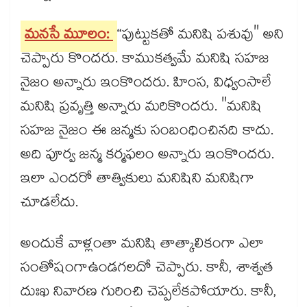
మనసే మూలం:
“పుట్టుకతో మనిషి పశువు" అని
చెప్పారు కొందరు. కాముకత్వమే మనిషి సహజ
నైజం అన్నారు ఇంకొందరు. హింస, విధ్వంసాలే
మనిషి ప్రవృత్తి అన్నారు మరికొందరు. "మనిషి
సహజ నైజం ఈ జన్మకు సంబంధించినది కాదు.
అది పూర్వ జన్మ కర్మఫలం అన్నారు ఇంకొందరు.
ఇలా ఎందరో తాత్వికులు మనిషిని మనిషిగా
చూడలేదు.
అందుకే వాళ్లంతా మనిషి తాత్కాలికంగా ఎలా
సంతోషంగాఉండగలదో చెప్పారు. కానీ, శాశ్వత
దుఃఖ నివారణ గురించి చెప్పలేకపోయారు. కానీ,