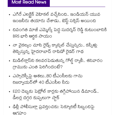
Most Read News
ఎగిరే ఎలక్ట్రిక్ వెహికల్ వచ్చేసింది.. ఇండియన్ యువ
ఇంజనీరు తయారు చేశాడు.. టెస్ట్ సక్సెస్ అయింది
దివంగత మాజీ ఎమ్మెల్యే పెద్ద సుదర్శన్ రెడ్డి కుటుంబానికి
BRS భారీ ఆర్థిక సాయం
నా వైకల్యం చూసి రైడ్స్ క్యాన్సిల్ చేస్తున్నరు.. కన్నీళ్లు
తెప్పిస్తున్న హైదరాబాద్ రాపిడో రైడర్ గాథ
మిడిల్‌క్లాస్‌ని కలవరపెడుతున్న గోల్డ్ ర్యాలీ.. శనివారం
గ్రాముకు ఎంత పెరిగిందంటే?
ఎస్సారెస్పీపై ఆశలు..80 టీఎంసీలకు గాను
రిజర్వాయర్‌‌‌‌‌‌‌‌‌‌‌‌‌‌‌‌లో 40 టీఎంసీల నీరు
E20 దెబ్బకు పెట్రోల్ కార్లకు తగ్గిపోయిన డిమాండ్..
డీలర్ల దగ్గర కుప్పలుగా స్టాక్
ఢిల్లీ పోలీసుల్లా ప్రవర్తించకు: సెక్యూరిటీ సిబ్బందిపై
ఆగ్రహం