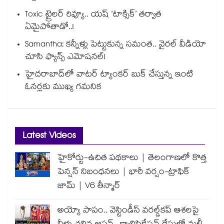
Toxic ట్రైలర్ రివ్యూ.. యష్ ‘టాక్సిక్’ తర్వాత
ఏమైపోతాడో..!
Samantha: కన్నీళ్లు పెట్టుకున్న సమంత.. వైరల్ వీడియో
చూసి ఫ్యాన్స్ ఎమోషనల్!
హైదరాబాద్⁪లో వాటర్ ట్యాంకర్ బుక్ చేస్తున్న ఇంటి
ఓనర్లకు ముఖ్య గమనిక
Latest Videos
హైకోర్టు-ఉచిత పథకాలు | తెలంగాణలో కొత్త
పెన్షన్ నిబంధనలు | భారీ వర్షం-ట్రాఫిక్
జామ్ | V6 తీన్మార్
అయ్యో పాపం.. వెస్టిండీస్ వరల్డ్‌కప్ ఆశలపై