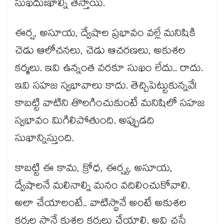
సుఖదుఃఖాల్ని తెస్తాయి.
ఈర్ష, అసూయ, ద్వేషాల ప్రభావం వల్లే మనిషికి
చెడు ఆలోచనలు, చెడు ఆచరణలు, అకుశల
కర్మలు. ఇవి ఉన్నంత వరకూ సుఖం లేదు.. రాదు.
ఇవి సహజ స్వభావాలు కాదు. తెచ్చిపెట్టుకున్నవే!
కాబట్టి వాటిని తొలగించుకుంటే మనిషిలో సహజ
స్వభావం మిగిలిపోతుంది. అప్పుడది
సుఖాన్నిస్తుంది.
కాబట్టి ఈ కామ, క్రోధ, ఈర్ష్య, అసూయ,
ద్వేషాలనే మలినాల్ని మనం వదిలించుకోవాలి.
అలా చేయాలంటే.. వాటిస్థానే అంటే అకుశల
కర్మల స్థానే కుశల కర్మలు చేయాలి. అవి చస్తే