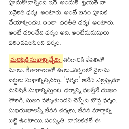
పూనుకోవాల్సింది ఇదే. అందుకే 'థ్రియతే వా
జనైరితి ధర్మః' అంటారు. అంటే జనం పూనిక
చేయాల్సిందని. ఇంకా 'ధరతీతి ధర్మః' అంటారు.
అంటే ధరించేది ధర్మం అని. అంటేమనుషులు
ధరించవలసింది ధర్మం.
మనిషికి సుఖాన్నిచ్చేది:
శరీరానికి వేసవిలో
నూలు. శీతాకాలంలో ఊలు...వర్షంలో నైలాను
బట్టలు సుఖాన్నిచ్చినట్లు.. 'ధర్మం' అనేది ఎల్లప్పుడూ
మనిషికి సుఖాన్నిస్తుంది. ధర్మాన్ని ధరిస్తేనే దుఃఖం
తొలగి, సుఖం దక్కుతుందని చెప్పేది బౌద్ధ ధర్మం.
సుఖదుఃఖాలన్నీ జీవన చర్యలు, జీవన మార్గాన్ని
బట్టి ఉంటాయి. సంస్కృతి, నాగరికతలే ఈ