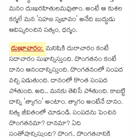
మనం దుఃఖరహితులమవుతాం. అంటే ఆ కుశల
కర్మలే మన 'సహజ స్వభావం' అనేది బుద్ధుడు
ఆవిష్కరించిన సత్యం, ధర్మం.
దుఃఖాచారం:
మనిషికి దురాచారం కంటే
సదాచారం సుఖాన్నిస్తుంది. దొంగతనం కంటే
దానం ఆనందాన్నిస్తుంది. దొంగతనంలో సంపద
వచ్చి పడుతుంది. దానంలో కొంత సంపద
పోతుంది. అది... మనకు తెలిసే పోతుంది. కాబట్టి
దాన్ని 'త్యాగం' అంటాం. త్యాగం అంటేనే దానం.
నిత్య జీవితంలో చూడండి. సంపదను పెంచిన
దొంగతనమా? దానమా? ఏది
సంతోషాన్నిస్తుంది? దొంగ.. దొంగతనానికి