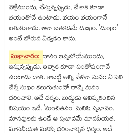
వెళ్లేముందు, చేస్తున్నప్పుడు, చేశాక కూడా
భయంతోనే ఉంటాడు. భయం భయంగానే
బతుకుతాడు. అలా బతకడమే దుఃఖం. 'దుఃఖం'
అంటే బోరున ఏడ్వడం కాదు.
సుఖాచారం:
దానం ఇవ్వబోయేముందు,
ఇస్తున్నప్పుడు, ఇచ్చాక కూడా సంతోషంగానే
ఉంటాడు దాత. కాబట్టి అన్ని వేళలా మనం ఏ పని
చేస్తే సుఖం కలుగుతుందో దాన్నే మనం
ధరించాలి. అదే ధర్మం. బుద్ధుడు ఆవిష్కరించిన
విషయం ఇదే. 'మంచితనం' మనిషి స్వభావం.
మానవులకు ఉండే ఆ స్వభావమే మానవీయత.
మానవీయత మనిషి ధరించాల్సిన ధర్మం. అదే