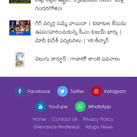
నీళ్లు చల్లిన ఆఫ్ఘన్.. క్వాలిఫికేషన్ రేసులో మళ్లీ
గందరగోళం!
గిగ్ వర్కర్ల సమ్మె వాయిదా | విడాకుల కేసును
ఉపసంహరించుకున్న సీఎం విజయ్ భార్య |
మోదీ విదేశీ పర్యటనలు | V6 తీన్మార్
వెలుగు కార్టూన్ : గాజాలో శాంతి పవనాలు
Facebook
Twitter
Instagram
YouTube
WhatsApp
Home
Contact Us
Privacy Policy
Grievance Redressal
Telugu News