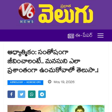
ఈ-పేపర్
ఆధ్యాత్మికం: సంతోషంగా
జీవించాలంటే.. మనసుని ఎలా
ప్రశాంతంగా ఉంచుకోవాలో తెలుసా..!
May 19, 2026
ASTROLOGY - HOROSCOPE