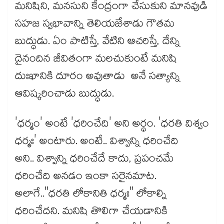
మనిషిని, మనసుని కేంద్రంగా చేసుకుని మానవుడి
సహజ స్వభావాన్ని తెలియజేశాడు గౌతమ
బుద్ధుడు. ఏం పాటిస్తే, వేటిని ఆచరిస్తే, దేన్ని
దైనందిన జీవితంగా మలచుకుంటే మనిషి
దుఃఖానికి దూరం అవుతాడు అనే సత్యాన్ని
ఆవిష్కరించాడు బుద్ధుడు.
'ధర్మం' అంటే 'ధరించేది' అని అర్థం. 'ధరతి విశ్వం
ధర్మః' అంటారు. అంటే.. విశ్వాన్ని ధరించేది
అని.. విశ్వాన్ని ధరించేదే కాదు, ప్రపంచమే
ధరించేది అనడం ఇంకా సరైనమాట.
అలాగే.."ధరతి లోకానితి ధర్మః" లోకాల్ని
ధరించేదని. మనిషి తొలిగా చేయడానికి