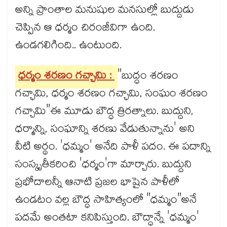
అన్ని ప్రాంతాల మనుషుల మనసుల్లో బుద్దుడు
చెప్పిన ఆ ధర్మం చిరంజీవిగా ఉంది.
ఉండగలిగింది.. ఉంటుంది.
ధర్మం శరణం గచ్చామి :
"బుద్ధం శరణం
గచ్ఛామి, ధర్మం శరణం గచ్ఛామి, సంఘం శరణం
గచ్చామి"ఈ మూడు బౌద్ధ త్రిరత్నాలు. బుద్దుని,
ధర్మాన్ని, సంఘాన్ని శరణు వేడుతున్నాను' అని
వీటి అర్థం. 'ధమ్మం' అనేది పాళీ పదం. ఈ పదాన్ని
సంస్కృతీకరించి 'ధర్మం'గా మార్చారు. బుద్దుని
ప్రభోదాలన్నీ ఆనాటి ప్రజల భాషైన పాళీలో
ఉండటం వల్ల బౌద్ధ సాహిత్యంలో "ధమ్మం"అనే
పదమే అంతటా కనిపిస్తుంది. బౌద్ధాన్నే 'ధమ్మం'