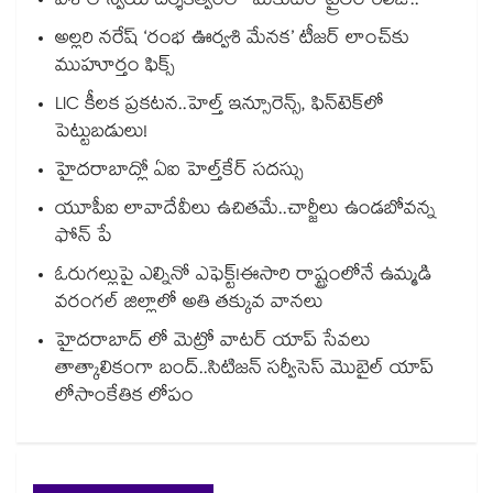
విశాల్ స్వీయ దర్శకత్వంలో ‘మకుటం’ ట్రైలర్ రిలీజ్..
అల్లరి నరేష్ ‘రంభ ఊర్వశి మేనక’ టీజర్ లాంచ్‌కు
ముహూర్తం ఫిక్స్
LIC కీలక ప్రకటన..హెల్త్ ఇన్సూరెన్స్, ఫిన్‌టెక్‌లో
పెట్టుబడులు!
హైదరాబాద్లో ఏఐ హెల్త్‌‌‌‌‌‌‌‌‌‌‌‌‌‌‌‌‌‌‌‌‌‌‌‌‌‌‌‌‌‌‌‌కేర్ సదస్సు
యూపీఐ లావాదేవీలు ఉచితమే..చార్జీలు ఉండబోవన్న
ఫోన్ పే
ఓరుగల్లుపై ఎల్నినో ఎఫెక్ట్!ఈసారి రాష్ట్రంలోనే ఉమ్మడి
వరంగల్ జిల్లాలో అతి తక్కువ వానలు
హైదరాబాద్ లో మెట్రో వాటర్‌‌ యాప్ సేవలు
తాత్కాలికంగా బంద్..సిటిజన్ సర్వీసెస్ మొబైల్ యాప్
లోసాంకేతిక లోపం