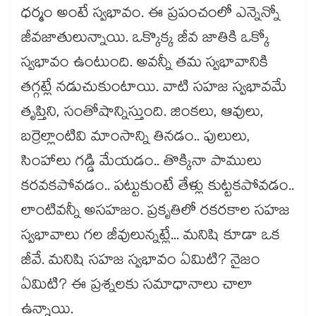
ధర్మం అంటే స్వభావం. ఈ ప్రపంచంలో ఎన్నెన్నో
జీవజాతులున్నాయి. ఒక్కొక్క జీవ జాతికి ఒక్కో
స్వభావం ఉంటుంది. అవన్నీ తమ స్వభావానికి
తగ్గట్లే నడుచుకుంటాయి. వాటి సహజ స్వభావమే
తృప్తిని, సంతోషాన్నిస్తుంది. జింకలు, ఆవులు,
బర్రెల్లాంటివి మాంసాన్ని తినడం.. పులులు,
సింహాలు గడ్డి మేయడం.. తొక్కినా పాములు
కరవకపోవడం.. పట్టుకుంటే తేళ్లు కుట్టకపోవడం..
లాంటివన్నీ అసహజం. ప్రకృతిలో రకరకాల సహజ
స్వభావాలు గల జీవులున్నట్లే... మనిషి కూడా ఒక
జీవే. మనిషి సహజ స్వభావం ఏమిటి? నైజం
ఏమిటి? ఈ ప్రశ్నలకు సమాధానాలు చాలా
ఉన్నాయి.