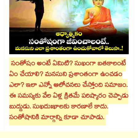
సంతోషం అంటే ఏమిటి? సుఖంగా బతకాలంటే
ఏం చేయాలి? మనసుని ప్రశాంతంగా ఉంచడం
ఎలా? ఇలా ఎన్నో ఆలోచనలు చేస్తోంది సమాజం.
ఈ సమస్యకు వేల ఏళ్ల క్రితమే పరిష్కారం చెప్పాడు
బుద్ధుడు. సుఖదుఃఖాలకు కారణాలే కాదు.
సంతోషానికి మార్గాన్ని కూడా చూపాడు.