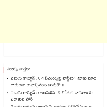
మరిన్ని వార్తలు
వెలుగు కార్టూన్ : UPI పేమెంట్లపై ఛార్జీలు? మాకు మాట
రాకుండా కావాల్సినంత బాదుకో..!!
వెలుగు కార్టూన్ : రాజ్యసభను కుదిపేసిన రామాలయ
విరాళుల చోరీ