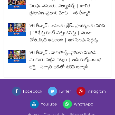
పెంపు-చమురు, ఎలక్ట్రానిక్స్ | బాలిక
క్షమాపణ-ప్రధాని మోదీ | V6 తీన్మార్
V6 తీన్మార్: వానలకు బ్రేక్.. ప్రాజెక్టులకు వరద
| 16 ఫీట్ల కంటే ఎత్తుండొద్దు | చందా
చోరీ..స్కిట్ అదిరింది | ఇగ సెలవు పెద్దన్న
V6 తీన్మార్ : వానలొచ్చే...రైతులు మురిసే... |
ముసురు పట్టిన పట్నం | ఇడియట్స్...అంధ
భక్త్ | సర్కార్ బడిలో చికెన్ బిర్యానీ
Facebook
Twitter
Instagram
YouTube
WhatsApp