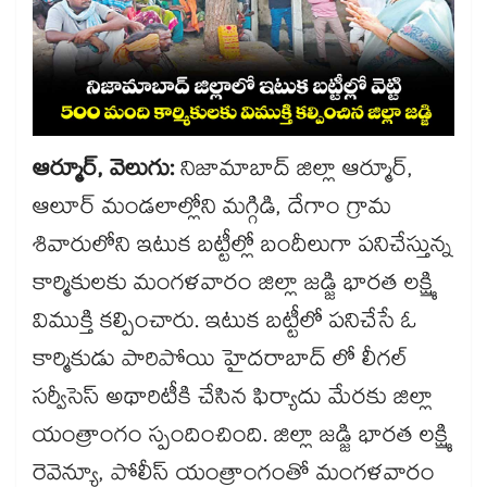
ఆర్మూర్, వెలుగు:
నిజామాబాద్ జిల్లా ఆర్మూర్,
ఆలూర్ మండలాల్లోని మగ్గిడి, దేగాం గ్రామ
శివారులోని ఇటుక బట్టీల్లో బందీలుగా పనిచేస్తున్న
కార్మికులకు మంగళవారం జిల్లా జడ్జి భారత లక్ష్మి
విముక్తి కల్పించారు. ఇటుక బట్టీలో పనిచేసే ఓ
కార్మికుడు పారిపోయి హైదరాబాద్ లో లీగల్
సర్వీసెస్ అథారిటీకి చేసిన ఫిర్యాదు మేరకు జిల్లా
యంత్రాంగం స్పందించింది. జిల్లా జడ్జి భారత లక్ష్మి
రెవెన్యూ, పోలీస్ యంత్రాంగంతో మంగళవారం