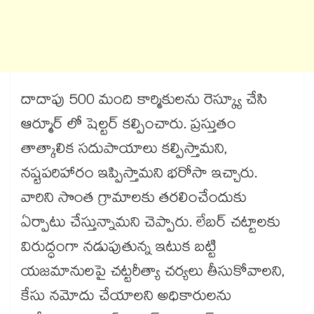
దాదాపు 500 మంది కార్మికులను రెస్క్యూ చేసి
ఆర్మూర్ లో షెల్టర్ కల్పించారు. ప్రస్తుతం
తాత్కాలిక సదుపాయాలు కల్పిస్తామని,
నష్టపరిహారం ఇప్పిస్తామని భరోసా ఇచ్చారు.
వారిని సొంత గ్రామాలకు తరలించేందుకు
ఏర్పాటు చేస్తున్నామని చెప్పారు. లేబర్ చట్టాలకు
విరుద్ధంగా నడుపుతున్న ఇటుక బట్టి
యజమానులపై చట్టరీత్యా చర్యలు తీసుకోవాలని,
కేసు నమోదు చేయాలని అధికారులను