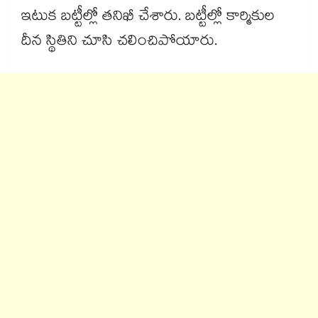
ఇటుక బట్టీల్లో తనిఖీ చేశారు. బట్టీల్లో కార్మికుల
దీన స్థితిని చూసి చలించిపోయారు.