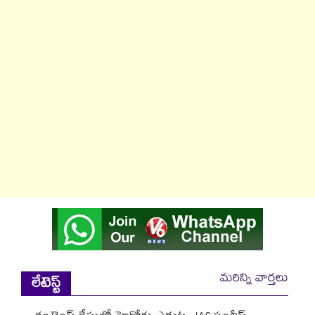
మరిన్ని వార్తలు
లేటెస్ట్