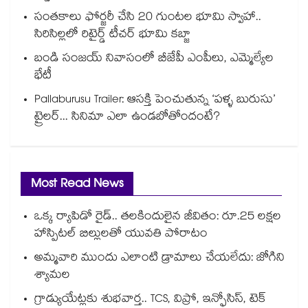
సంతకాలు ఫోర్జరీ చేసి 20 గుంటల భూమి స్వాహా..
సిరిసిల్లలో రిటైర్డ్ టీచర్ భూమి కబ్జా
బండి సంజయ్ నివాసంలో బీజేపీ ఎంపీలు, ఎమ్మెల్యేల
భేటీ
Pallaburusu Trailer: ఆసక్తి పెంచుతున్న ‘పళ్ళ బురుసు’
ట్రైలర్... సినిమా ఎలా ఉండబోతోందంటే?
Most Read News
ఒక్క ర్యాపిడో రైడ్.. తలకిందులైన జీవితం: రూ.25 లక్షల
హాస్పిటల్ బిల్లులతో యువతి పోరాటం
అమ్మవారి ముందు ఎలాంటి డ్రామాలు చేయలేదు: జోగిని
శ్యామల
గ్రాడ్యుయేట్లకు శుభవార్త.. TCS, విప్రో, ఇన్ఫోసిస్, టెక్