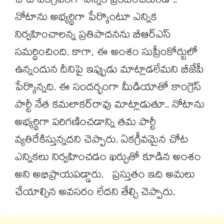
చోట ఏకగ్రీవంగా ఎన్నిక ప్రకటించకుండా..
నోటాను అభ్యర్థిగా పేర్కొంటూ ఎన్నిక
నిర్వహించాలన్న ప్రతిపాదనను బీఆర్ఎస్
సమర్థించింది. కాగా, ఈ అంశం సుప్రీంకోర్టులో
ఉన్నందున దీనిపై ఇప్పుడు మాట్లాడలేమని బీజేపీ
పేర్కొన్నది. ఈ సందర్భంగా మీడియాతో కాంగ్రెస్​
పార్టీ నేత కమలాకర్​రావు మాట్లాడుతూ.. నోటాను
అభ్యర్థిగా పరిగణించడాన్ని తమ పార్టీ
వ్యతిరేకిస్తున్నదని చెప్పారు. ఏకగ్రీవమైన చోట
ఎన్నికలు నిర్వహించడం ఖర్చుతో కూడిన అంశం
అని అభిప్రాయపడ్డారు. ప్రస్తుతం ఇది అమలు
చేయాల్సిన అవసరం లేదని తేల్చి చెప్పారు.