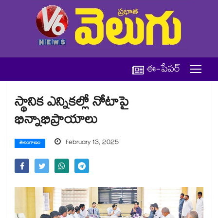
ఈ-పేపర్
స్థానిక ఎన్నికల్లో నోటాపై
భిన్నాభిప్రాయాలు
February 13, 2025
తెలంగాణం