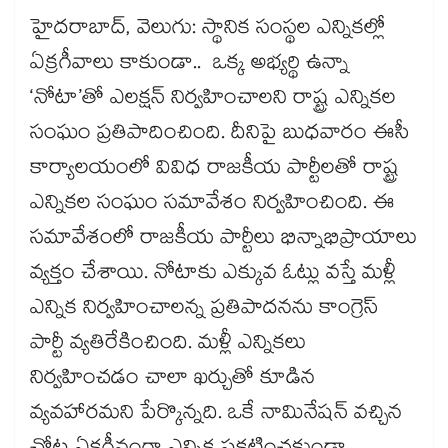
హైదరాబాద్, వెలుగు: స్థానిక సంస్థల ఎన్నికల్లో
ఏక్రగీవాలు కాకుండా.. ఒక్క అభ్యర్థి ఉన్నా
‘నోటా’తో ఎలక్షన్​ నిర్వహించాలని రాష్ట్ర ఎన్నికల
సంఘం ప్రతిపాదించింది. దీనిపై బుధవారం ఈసీ
కార్యాలయంలో వివిధ రాజకీయ పార్టీలతో రాష్ట్ర
ఎన్నికల సంఘం సమావేశం నిర్వహించింది. ఈ
సమావేశంలో రాజకీయ పార్టీలు భిన్నాభిప్రాయాలు
వ్యక్తం చేశాయి. నోటాకు ఎక్కువ ఓట్లు వస్తే మళ్లీ
ఎన్నిక నిర్వహించాలన్న ప్రతిపాదనను కాంగ్రెస్
పార్టీ వ్యతిరేకించింది. మళ్లీ ఎన్నికలు
నిర్వహించడం చాలా ఖర్చుతో కూడిన
వ్యవహారమని పేర్కొన్నది. ఒకే నామినేషన్ వచ్చిన