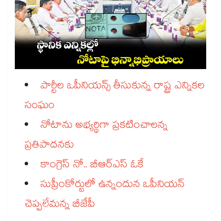
పార్టీల ఒపీనియన్స్​ తీసుకున్న రాష్ట్ర ఎన్నికల
సంఘం
నోటాను అభ్యర్థిగా ప్రకటించాలన్న
ప్రతిపాదనకు
కాంగ్రెస్​ నో.. బీఆర్ఎస్​ ఓకే
సుప్రీంకోర్టులో ఉన్నందున ఒపీనియన్​
చెప్పలేమన్న బీజేపీ