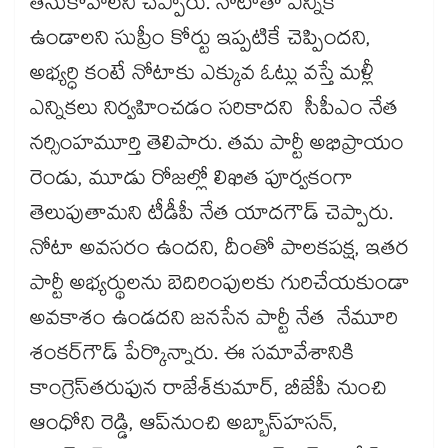
తీసుకోవాలని చెప్పారు. నోటాతో ఎన్నిక
ఉండాలని సుప్రీం కోర్టు ఇప్పటికే చెప్పిందని,
అభ్యర్ధి కంటే నోటాకు ఎక్కువ ఓట్లు వస్తే మళ్లీ
ఎన్నికలు నిర్వహించడం సరికాదని సీపీఎం నేత
నర్సింహమూర్తి తెలిపారు. తమ పార్టీ అభిప్రాయం
రెండు, మూడు రోజల్లో లిఖిత పూర్వకంగా
తెలుపుతామని టీడీపీ నేత యాదగౌడ్​ చెప్పారు.
నోటా అవసరం ఉందని, దీంతో పాలకపక్ష, ఇతర
పార్టీ అభ్యర్థులను బెదిరింపులకు గురిచేయకుండా
అవకాశం ఉండదని జనసేన పార్టీ నేత నేమూరి
శంకర్​గౌడ్ పేర్కొన్నారు. ఈ సమావేశానికి
కాంగ్రెస్​తరుఫున రాజేశ్​​కుమార్, బీజేపీ నుంచి
ఆంధోని రెడ్డి, ఆప్​నుంచి అబ్బాస్​హసన్,