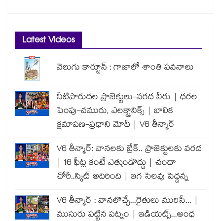
Latest Videos
వెలుగు కార్టూన్ : గాజాలో శాంతి పవనాలు
నీటిపారుదల ప్రాజెక్టులు-వరద నీరు | ధరల
పెంపు-చమురు, ఎలక్ట్రానిక్స్ | బాలిక
క్షమాపణ-ప్రధాని మోదీ | V6 తీన్మార్
V6 తీన్మార్: వానలకు బ్రేక్.. ప్రాజెక్టులకు వరద
| 16 ఫీట్ల కంటే ఎత్తుండొద్దు | చందా
చోరీ..స్కిట్ అదిరింది | ఇగ సెలవు పెద్దన్న
V6 తీన్మార్ : వానలొచ్చే...రైతులు మురిసే... |
ముసురు పట్టిన పట్నం | ఇడియట్స్...అంధ