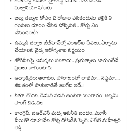
కంటెంప్ట్ కేసులో హైకోర్టు ఎదుట.. IAS సందీప్
సుల్తానియా హాజరు
బిల్లు డబ్బుల కోసం 2 రోజుల పసికందును తల్లికి 9
గంటలు దూరం చేసిన హాస్పిటల్.. కోర్టు ఏం
చేసిందంటే?
ఉమ్మడి జిల్లాల జీజీహెచ్‌‌ల్లో ఎంఆర్ఐ సేవలు..ఏర్పాటు
చేయాలని వైద్య ఆరోగ్యశాఖ నిర్ణయం
జోగినీలపై విమర్శలు సరికాదు.. ప్రభుత్వాలు బాగుంటేనే
ప్రజలు బాగుంటారు
ఆధ్యాత్మికం: ఆరాటం, పోరాటంతో లాభమా.. నష్టమా....
జీవితంలో పాకులాడితే జరిగేది ఇదే..!
రీతూ చౌదరి, డెమన్ పవన్ జంటగా ‘బంగారం’ ఆల్బమ్
సాంగ్ విడుదల
కాంగ్రెస్, బీఆర్ఎస్ మధ్య అవినీతి బంధం..మూసీ
పేరుతో రూ.21వేల కోట్ల దోపిడీకి స్కెచ్: ఏలేటి మహేశ్వర్
రెడ్డి