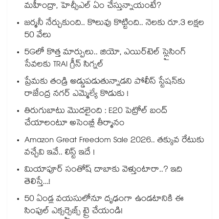
మహీంద్రా, హెచ్సీఎల్ ఏం చేస్తున్నాయంటే?
జర్మనీ నేర్చుకుంది.. కొలువు కొట్టింది.. నెలకు రూ.3 లక్షల
50 వేలు
5Gలో కొత్త మార్పులు.. జియో, ఎయిర్‌టెల్ స్లైసింగ్
సేవలకు TRAI గ్రీన్ సిగ్నల్
ప్రేమకు తండ్రి అడ్డుపడుతున్నాడని పోలీస్ స్టేషన్⁪కు
రాజేంద్ర నగర్ ఎమ్మెల్యే కొడుకు !
తిరుగుబాటు మొదలైంది : E20 పెట్రోల్ బంద్
చేయాలంటూ అసెంబ్లీ తీర్మానం
Amazon Great Freedom Sale 2026.. తక్కువ రేటుకు
వచ్చేవి ఇవే.. లిస్ట్ ఇదే !
మియాపూర్ సంతోష్ దాబాకు వెళ్తుంటారా..? ఇది
తెలిస్తే...!
50 ఏండ్ల వయసులోనూ దృఢంగా ఉండటానికి ఈ
సింపుల్ ఎక్సర్సైజ్స్ ట్రై చేయండి!