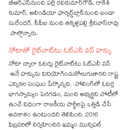
బీఆర్ఎస్​నుంచి పల్లె రవికుమార్​గౌడ్​, రాకేశ్​​
కుమార్, అలిండియా ఫార్వర్డ్​బ్లాక్​నుంచి బండా
సురేందర్, సీపీఐ నుంచి తక్కెళ్లపల్లి శ్రీనివాస్​రావు
పాల్గొన్నారు.
నోటాతో రైట్​నాట్​టు ఓట్​ఎనీ వన్ హక్కు
నోటా ద్వారా ఓటర్లు రైట్​నాట్​టు ఓట్​ఎనీ వన్​
అనే హక్కును వినియోగించుకోలుగుతారని రాష్ట్ర
ఎన్నికల సంఘం పేర్కొన్నది. పోలింగ్​లో ఓటర్ల
భాగస్వామ్యం పెరగడం, మంచి అభ్యర్థిని పోటీలో
ఉంచే విధంగా రాజకీయ పార్టీలపై ఒత్తిడి చేసే
అవకాశం ఉంటుందని తెలిపింది. 2016
ఫిబ్రవరిలో నిర్వహించిన ఖమ్మం మున్సిపల్ ​