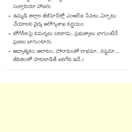
సుల్తానియా హాజరు
ఉమ్మడి జిల్లాల జీజీహెచ్‌‌ల్లో ఎంఆర్ఐ సేవలు..ఏర్పాటు
చేయాలని వైద్య ఆరోగ్యశాఖ నిర్ణయం
జోగినీలపై విమర్శలు సరికాదు.. ప్రభుత్వాలు బాగుంటేనే
ప్రజలు బాగుంటారు
ఆధ్యాత్మికం: ఆరాటం, పోరాటంతో లాభమా.. నష్టమా....
జీవితంలో పాకులాడితే జరిగేది ఇదే..!