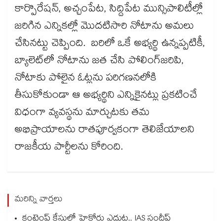
కార్పొరేషన్, అచ్చంపేట, సిద్దిపేట మున్సిపాలిటీల్లో
జరిగిన ఎన్నికల్లో మొదటిసారి నోటాను అమలు
చేసినట్టు చెప్పింది. బరిలో ఒకే అభ్యర్థి ఉన్నప్పటికీ,
బ్యాలెట్​లో నోటాను జత చేసి పోలింగ్​జరిపి,
నోటాకు పోలైన ఓట్లను పరిగణనలోకి
తీసుకోకుండా ఆ అభ్యర్థిని ఎన్నికైనట్లు ప్రకటించే
విధంగా వ్యవస్థను మార్చుటకు తమ
అభిప్రాయాలను రాతపూర్వకంగా తెలిజేయాలని
రాజకీయ పార్టీలను కోరింది.
మరిన్ని వార్తలు
కంటెంప్ట్ కేసులో హైకోర్టు ఎదుట.. IAS సందీప్