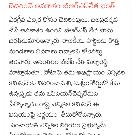
బెదిరించే అవకాశం: బీఆర్ఎస్​నేత భరత్​
ఏకగ్రీవ ఎన్నిక కోసం బెదిరింపులు, బలప్రదర్శన
చేసే అవకాశం ఉందని బీఆర్ఎస్​ నేత సోమ
భరత్​కుమార్​అన్నారు. రాజకీయ పార్టీలకు కొత్త
మండలాల వివరాలు ఇవ్వాలని కోరినట్టు
తెలిపారు. అనంతరం బీజేపీ నేత మల్లారెడ్డి
మాట్లాడుతూ.. నోటాపై తమ అభిప్రాయం ఎన్నికల
కమిషన్ కు వివరించామని, సుప్రీంకోర్టులో కేసు
ఉన్నప్పడు తమ ఒపీనియన్​చెప్పలేమని
పేర్కొన్నారు. రాష్ట్ర ఎన్నికల కమిషన్ ఈ
విషయంపై నిర్ణయం తీసుకోలేదన్నారు.
పంచాయతీ ఎన్నికల నిర్ణయం ప్రభుత్వమే