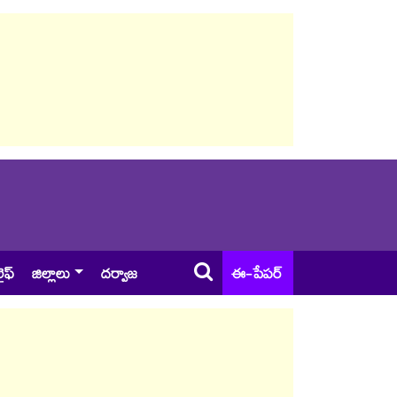
ైఫ్
జిల్లాలు
దర్వాజ
ఈ-పేపర్