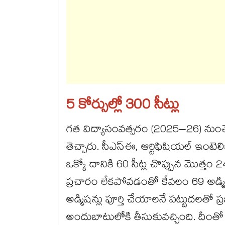
5 కోర్సుల్లో 300 సీట్లు
గత విద్యాసంవత్సరం (2025–26) నుంచే బీ
తెచ్చారు. సీఎస్‌‌‌‌‌‌‌‌ఈ, ఆర్టిఫిషియల్ ఇంటె
ఒక్కో దానికి 60 సీట్ల చొప్పున మొత్తం
ప్రచారం లేకపోవడంతో కేవలం 69 అడ్మి
అడ్మిషన్లు పూర్తి చేయాలనే పట్టుదలతో ప
అందుబాటులోకి తీసుకువచ్చింది. దీంతో 