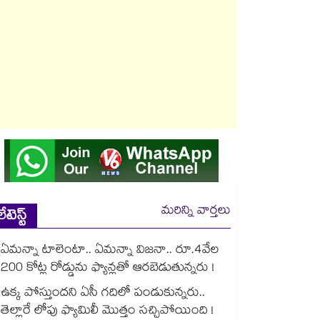
మరిన్ని వార్తలు
లేటెస్ట్
ఏమన్నా టాలెంటా.. ఏమన్నా విజనా.. రూ.4వేల
200 కోట్ల రోడ్డును ఫ్యాన్లతో ఆరబెడుతున్నరు !
ఉక్క పోస్తుందని ఏసీ గదిలో పండుకున్నరు..
తెల్లారే లోపు ఫ్యామిలీ మొత్తం సచ్చిపోయింది !