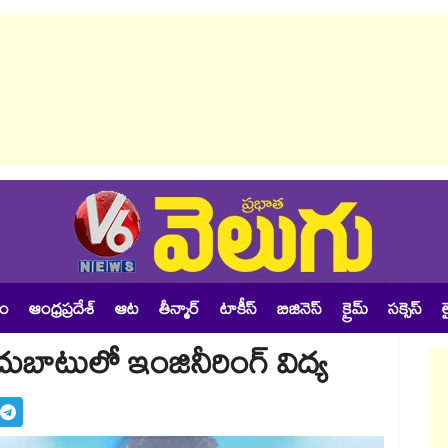
శం
ఆంధ్రప్రదేశ్
ఆట
తీన్మార్
టాకీస్
బిజినెస్
క్రైమ్
సక్సెస్
ల
ుబాటులో ఇంజినీరింగ్‌‌‌‌‌‌‌‌ విద్య