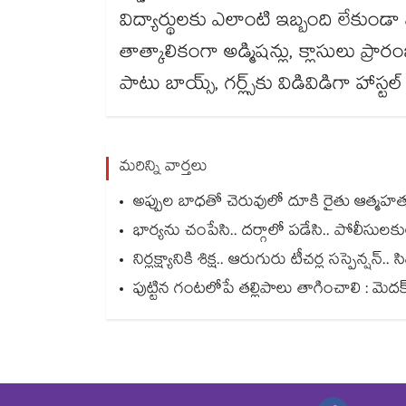
విద్యార్థులకు ఎలాంటి ఇబ్బంది లేకుండా స్థాని
తాత్కాలికంగా అడ్మిషన్లు, క్లాసులు ప్ర
పాటు బాయ్స్, గర్ల్స్‌‌‌‌‌‌‌‌కు విడివిడిగా హా
మరిన్ని వార్తలు
అప్పుల బాధతో చెరువులో దూకి రైతు ఆత్మహత్య.
భార్యను చంపేసి.. దర్గాలో పడేసి.. పోలీసుల
నిర్లక్ష్యానికి శిక్ష.. ఆరుగురు టీచర్ల సస్పెన్ష
పుట్టిన గంటలోపే తల్లిపాలు తాగించాలి : మెదక్ 