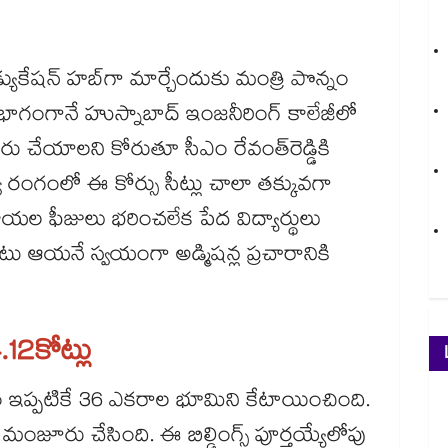
యుకేషన్ హబ్‌‌‌‌‌‌‌‌గా మార్చేందుకు మంత్రి పొన్నం
. ఇందులో భాగంగానే హుస్నాబాద్ ఇంజనీరింగ్ కాలేజీలో
ేయాలని కోరుతూ సీఎం రేవంత్‌‌‌‌‌‌‌‌రెడ్డికి
లో ప్రభుత్వ రంగంలో ఈ కోర్సు సీట్లు చాలా తక్కువగా
ూపాయల ఫీజులు భరించలేక పేద విద్యార్థులు
టు ఆయనే స్వయంగా అడ్మిషన్ల ప్రచారానికి
44.12కోట్లు
వం ఇప్పటికే 36 ఎకరాల భూమిని కేటాయించింది.
కూడా మంజూరు చేసింది. ఈ బిల్డింగ్స్ పూర్తయ్యేలోపు