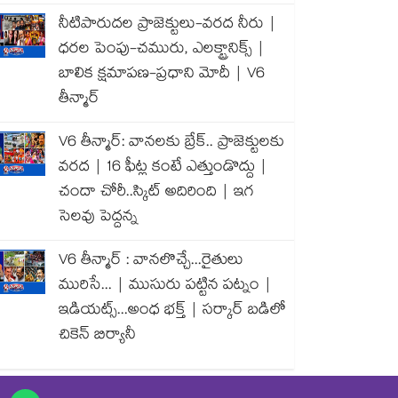
నీటిపారుదల ప్రాజెక్టులు-వరద నీరు |
ధరల పెంపు-చమురు, ఎలక్ట్రానిక్స్ |
బాలిక క్షమాపణ-ప్రధాని మోదీ | V6
తీన్మార్
V6 తీన్మార్: వానలకు బ్రేక్.. ప్రాజెక్టులకు
వరద | 16 ఫీట్ల కంటే ఎత్తుండొద్దు |
చందా చోరీ..స్కిట్ అదిరింది | ఇగ
సెలవు పెద్దన్న
V6 తీన్మార్ : వానలొచ్చే...రైతులు
మురిసే... | ముసురు పట్టిన పట్నం |
ఇడియట్స్...అంధ భక్త్ | సర్కార్ బడిలో
చికెన్ బిర్యానీ