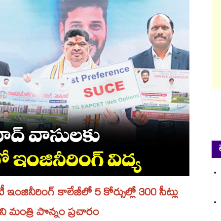
నీరింగ్‌‌‌‌‌‌‌‌ కాలేజీలో 5 కోర్సుల్లో 300 సీట్లు
 మంత్రి పొన్నం ప్రచారం