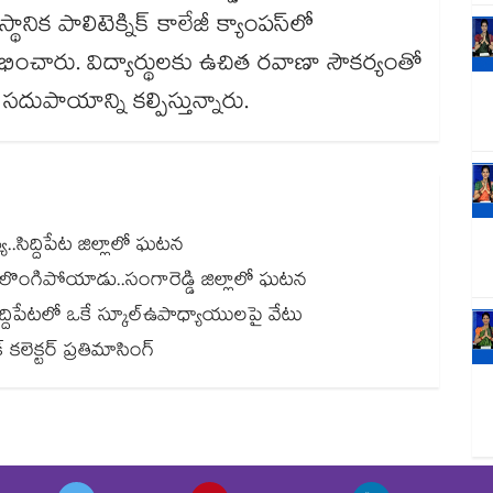
క పాలిటెక్నిక్ కాలేజీ క్యాంపస్‌‌‌‌‌‌‌‌లో
ారంభించారు. విద్యార్థులకు ఉచిత రవాణా సౌకర్యంతో
స్టల్ సదుపాయాన్ని కల్పిస్తున్నారు.
.సిద్దిపేట జిల్లాలో ఘటన
కులొంగిపోయాడు..సంగారెడ్డి జిల్లాలో ఘటన
న్.. సిద్దిపేటలో ఒకే స్కూల్ఉపాధ్యాయులపై వేటు
కలెక్టర్ ప్రతిమాసింగ్