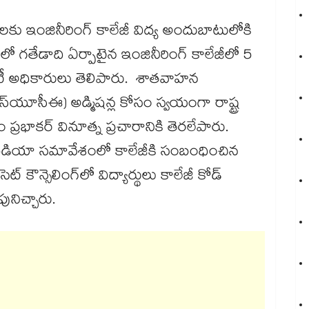
 ఇంజినీరింగ్‌‌‌‌‌‌‌‌ కాలేజీ విద్య అందుబాటులోకి
లో గతేడాది ఏర్పాటైన ఇంజినీరింగ్ కాలేజీలో 5
ర్సిటీ అధికారులు తెలిపారు. శాతవాహన
‌‌‌(ఎస్‌‌‌‌‌‌‌‌యూసీఈ) అడ్మిషన్ల కోసం స్వయంగా రాష్ట్ర
్‌‌‌‌‌‌‌‌‌‌‌‌‌‌‌‌ వినూత్న ప్రచారానికి తెరలేపారు.
‌లో మీడియా సమావేశంలో కాలేజీకి సంబంధించిన
‌‌‌‌ కౌన్సెలింగ్‌‌‌‌‌‌‌‌లో విద్యార్థులు కాలేజీ కోడ్‌‌‌‌‌‌‌‌
లుపునిచ్చారు.