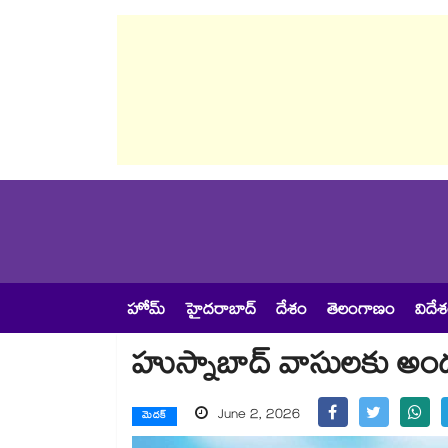
హోమ్
హైదరాబాద్
దేశం
తెలంగాణం
విదే
హుస్నాబాద్‌‌‌‌‌‌‌‌ వాసులకు అంద
June 2, 2026
మెదక్