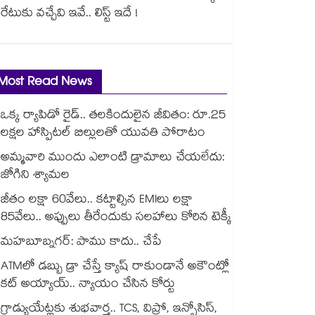
రేటుకు వచ్చేవి ఇవే.. లిస్ట్ ఇదే !
Most Read News
ఒక్క ర్యాపిడో రైడ్.. తలకిందులైన జీవితం: రూ.25
లక్షల హాస్పిటల్ బిల్లులతో యువతి పోరాటం
అమ్మవారి ముందు ఎలాంటి డ్రామాలు చేయలేదు:
జోగిని శ్యామల
జీతం లక్షా 60వేలు.. కట్టాల్సిన EMIలు లక్షా
85వేలు.. అప్పులు తీరేందుకు సలహాలు కోరిన టెక్కీ
మహబూబ్నగర్: పాము కాదు.. చేపే
ATMలో డబ్బు డ్రా చేస్తే క్యాష్ రాకుండానే అకౌంట్లో
కట్ అయ్యాయ్.. న్యాయం చేసిన కోర్టు
గ్రాడ్యుయేట్లకు శుభవార్త.. TCS, విప్రో, ఇన్ఫోసిస్,