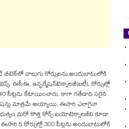
టెక్‌‌‌‌‌‌‌‌లో నాలుగు కోర్సులను అందుబాటులోకి
లిజెన్స్, ఈసీఈ, ఇన్ఫర్మేషన్​టెక్నాలజీ(ఐటీ), కోర్సుల్లో
 240 సీట్లను కేటాయించారు. కాగా గతేడాది సరైన
షన్లు మాత్రమే అయ్యాయి. ఈసారి ఎలాగైనా
్రభుత్వం మరో కొత్త కోర్స్ బయోటెక్నాలజీని కూడా
ఈసారి 5 కోర్సుల్లో 300 సీట్లను అందుబాటులోకి