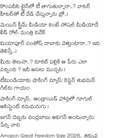
కొంపదీసి ట్రైన్⁬లో టీ తాగుతున్నారా..? వాటర్
హీటర్⁭⁭తో టీ వేడి చేస్తున్నారు బ్రో..!
మెయిన్ స్ట్రీమ్ మీడియా కంటే సోషల్ మీడియాదే
లీడ్ రోల్: మంత్రి వివేక్
మియాపూర్ సంతోష్ దాబాకు వెళ్తుంటారా..? ఇది
తెలిస్తే...!
మీకు తెలుసా..? కూకట్ పల్లికి ఆ పేరు ఎలా
వచ్చింది ? ఇదీ అసలు ముచ్చట !
టీమిండియాకు షాకింగ్ న్యూస్: కెప్టెన్ శుభమన్
గిల్‎కు గాయం
షాకింగ్ న్యూస్.. ఆండ్రాయిడ్ ఫోన్లలో గూగుల్
అసిస్టెంట్ కనుమరుగు !
జగన్ దెబ్బకు చంద్రబాబు అవిగన్ అంటున్నారు:
పేర్ని నాని
Amazon Great Freedom Sale 2026.. తక్కువ