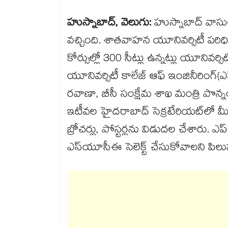
హుస్నాబాద్, వెలుగు:
హుస్నాబాద్ వాసులకు
వచ్చింది. శాతవాహన యూనివర్సిటీ పరిధి
కోర్సుల్లో 300 సీట్లు ఉన్నట్లు యూనివ
యూనివర్సిటీ కాలేజ్‌‌‌‌‌‌‌‌ ఆఫ్ ఇంజినీరింగ్‌‌‌‌‌
రవాణా, బీసీ సంక్షేమ శాఖ మంత్రి పొన్నం ప్రభాకర
ఇటీవల హైదరాబాద్​ సెక్రటేరియట్‌‌‌‌‌‌‌
బ్రోచర్లు, పోస్టర్లను విడుదల చేశారు. ఎప్‌‌‌‌‌‌‌‌సెట్‌‌‌‌
ఎస్‌‌‌‌‌‌‌‌యూసీఈ సెలెక్ట్‌‌‌‌‌‌‌‌ చేసుకోవాలని పి