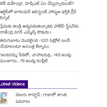
టెక్ మహీంద్రా, హెచ్సీఎల్ ఏం చేస్తున్నాయంటే?
ఆర్టీసీలో జూనియర్ అసిస్టెంట్‌‌ పోస్టుల భర్తీకి గ్రీన్‌‌
సిగ్నల్
ప్రేమకు తండ్రి అడ్డుపడుతున్నాడని పోలీస్ స్టేషన్⁪కు
రాజేంద్ర నగర్ ఎమ్మెల్యే కొడుకు !
తిరుగుబాటు మొదలైంది : E20 పెట్రోల్ బంద్
చేయాలంటూ అసెంబ్లీ తీర్మానం
‘ఇందిరమ్మ’ నీడలో.. వాసాలమర్రి.. 143 ఇండ్లు
మంజూరు.. 78 ఇండ్లు కంప్లీట్
Latest Videos
వెలుగు కార్టూన్ : గాజాలో శాంతి
పవనాలు