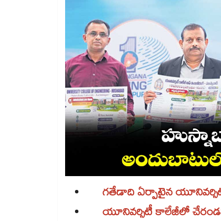
గతేడాది ఏర్పాటైన యూనివర్సిటీ ఇంజి
యూనివర్సిటీ కాలేజీలో చేరండని