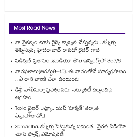
Most Read News
నా వైకల్యం చూసి రైడ్స్ క్యాన్సిల్ చేస్తున్నరు.. కన్నీళ్లు
తెప్పిస్తున్న హైదరాబాద్ రాపిడో రైడర్ గాథ
పడిక్కల్‌‌ ప్రతాపం..ఇండియా తొలి ఇన్నింగ్స్‌‌లో 357/6
వారఫలాలు(ఆగస్టు9–15): ఈ వారంలోనే సూర్యగ్రహణం
.. ఏ రాశి వారికి ఎలా ఉంటుంది!
ఢిల్లీ పోలీసుల్లా ప్రవర్తించకు: సెక్యూరిటీ సిబ్బందిపై
ఆగ్రహం
Toxic ట్రైలర్ రివ్యూ.. యష్ ‘టాక్సిక్’ తర్వాత
ఏమైపోతాడో..!
Samantha: కన్నీళ్లు పెట్టుకున్న సమంత.. వైరల్ వీడియో
చూసి ఫ్యాన్స్ ఎమోషనల్!