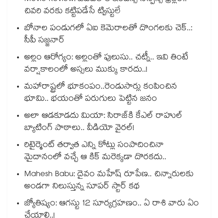
చివరి వరకు కట్టిపడేసే ట్విస్టులే
బోనాల పండుగలో ఏఐ కెమెరాలతో దొంగలకు చెక్..:
సీపీ సజ్జనార్
అల్లం ఆరోగ్యం: అల్లంతో పులుసు.. చట్నీ.. ఇవి తింటే
వర్షాకాలంలో అస్సలు ముక్కు కారదు..!
మహారాష్ట్రలో భూకంపం..రెండుసార్లు కంపించిన
భూమి.. భయంతో పరుగులు పెట్టిన జనం
అలా ఆడకూడదు మియా: సిరాజ్‌కి కేఎల్ రాహుల్
బ్యాటింగ్ పాఠాలు.. వీడియో వైరల్!
రిటైర్మెంట్ తర్వాత ఎన్ని కోట్లు సంపాదించినా
మైదానంలో వచ్చే ఆ కిక్ మరెక్కడా దొరకదు..
Mahesh Babu: దైవం మహేష్ రూపేణ.. చిన్నారులకు
అండగా నిలుస్తున్న సూపర్ స్టార్ కథ
జ్యోతిష్యం: ఆగస్టు 12 సూర్యగ్రహణం.. ఏ రాశి వారు ఏం
చేయాలి..!