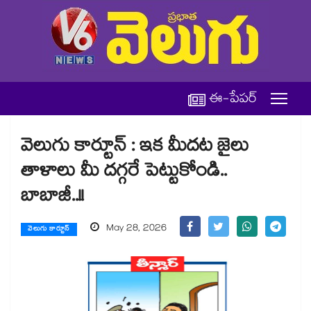
ఈ-పేపర్
వెలుగు కార్టూన్ : ఇక మీదట జైలు
తాళాలు మీ దగ్గరే పెట్టుకోండి..
బాబాజీ..!!
May 28, 2026
వెలుగు కార్టూన్