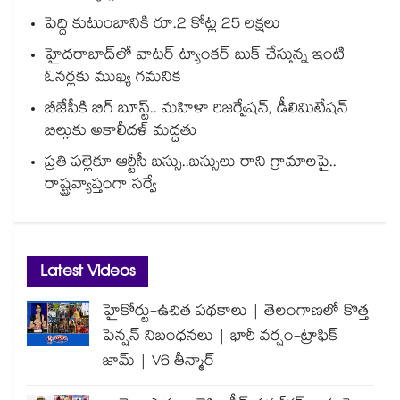
పెద్ది కుటుంబానికి రూ.2 కోట్ల 25 లక్షలు
హైదరాబాద్⁪లో వాటర్ ట్యాంకర్ బుక్ చేస్తున్న ఇంటి
ఓనర్లకు ముఖ్య గమనిక
బీజేపీకి బిగ్ బూస్ట్.. మహిళా రిజర్వేషన్, డీలిమిటేషన్
బిల్లుకు అకాలీదళ్ మద్దతు
ప్రతి పల్లెకూ ఆర్టీసీ బస్సు..బస్సులు రాని గ్రామాలపై..
రాష్ట్రవ్యాప్తంగా సర్వే
Latest Videos
హైకోర్టు-ఉచిత పథకాలు | తెలంగాణలో కొత్త
పెన్షన్ నిబంధనలు | భారీ వర్షం-ట్రాఫిక్
జామ్ | V6 తీన్మార్