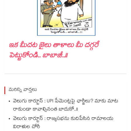
ఇక మీదట జైలు తాళాలు మీ దగ్గరే
పెట్టుకోండి.. బాబాజీ..!!
మరిన్ని వార్తలు
వెలుగు కార్టూన్ : UPI పేమెంట్లపై ఛార్జీలు? మాకు మాట
రాకుండా కావాల్సినంత బాదుకో..!!
వెలుగు కార్టూన్ : రాజ్యసభను కుదిపేసిన రామాలయ
విరాళుల చోరీ