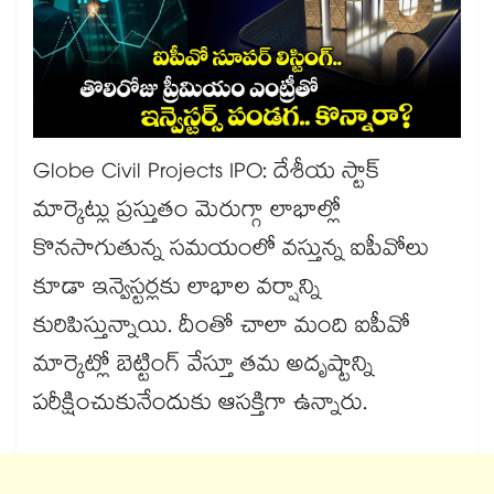
Globe Civil Projects IPO: దేశీయ స్టాక్
మార్కెట్లు ప్రస్తుతం మెరుగ్గా లాభాల్లో
కొనసాగుతున్న సమయంలో వస్తున్న ఐపీవోలు
కూడా ఇన్వెస్టర్లకు లాభాల వర్షాన్ని
కురిపిస్తున్నాయి. దీంతో చాలా మంది ఐపీవో
మార్కెట్లో బెట్టింగ్ వేస్తూ తమ అదృష్టాన్ని
పరీక్షించుకునేందుకు ఆసక్తిగా ఉన్నారు.