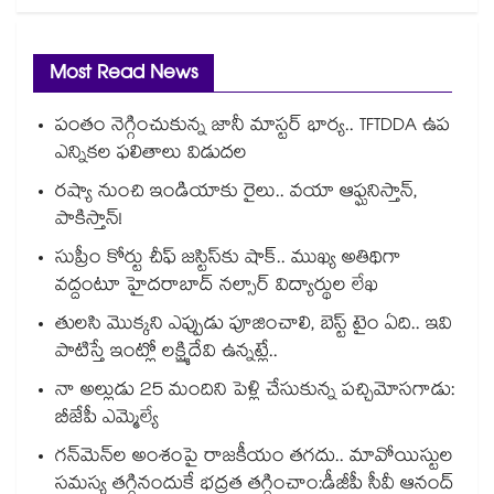
Most Read News
పంతం నెగ్గించుకున్న జానీ మాస్టర్ భార్య.. TFTDDA ఉప
ఎన్నికల ఫలితాలు విడుదల
రష్యా నుంచి ఇండియాకు రైలు.. వయా ఆఫ్ఘనిస్తాన్,
పాకిస్తాన్!
సుప్రీం కోర్టు చీఫ్ జస్టిస్⁭కు షాక్.. ముఖ్య అతిథిగా
వద్దంటూ హైదరాబాద్ నల్సార్ విద్యార్థుల లేఖ
తులసి మొక్కని ఎప్పుడు పూజించాలి, బెస్ట్ టైం ఏది.. ఇవి
పాటిస్తే ఇంట్లో లక్ష్మిదేవి ఉన్నట్లే..
నా అల్లుడు 25 మందిని పెళ్లి చేసుకున్న పచ్చిమోసగాడు:
బీజేపీ ఎమ్మెల్యే
గన్⁭మెన్⁭ల అంశంపై రాజకీయం తగదు.. మావోయిస్టుల
సమస్య తగ్గినందుకే భద్రత తగ్గించాం:డీజీపీ సీవీ ఆనంద్