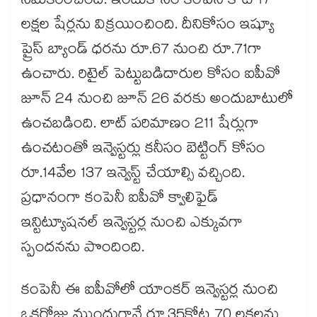
సమీకరించింది. ఇందుకోసం కంపెనీ కోటి 17
లక్షల షేర్లను విక్రయించింది. దీనికోసం ఇష్యూ
ప్రైస్ బ్యాండ్ ధరను రూ.67 నుంచి రూ.71గా
ఉంచారు. రిటైల్ పెట్టుబడిదారుల కోసం ఐపీవో
జూన్ 24 నుంచి జూన్ 26 వరకు అందుబాటులో
ఉంచబడింది. లాట్ పరిమాణం 211 షేర్లుగా
ఉంచటంతో ఇన్వెస్టర్లు కనీసం బెట్టింగ్ కోసం
రూ.14వేల 137 ఇన్వెస్ట్ చేయాల్సి వచ్చింది.
ప్రధానంగా కంపెనీ ఐపీవో క్వాలిఫైడ్
ఇన్టిట్యూషనల్ ఇన్వెస్టర్ల నుంచి ఎక్కువగా
స్పందనను పొందింది.
కంపెనీ ఈ ఐపీవోలో యాంకర్ ఇన్వెస్టర్ల నుంచి
ఒకరోజు ముందుగానే రూ.35కోట్ల 70 లక్షలను