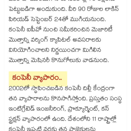
పెట్టుబడిగా అందుకుంది. వీరి 90 రోజుల లాకిన్
పిరియడ్ సెప్టెంబర్ 24తో ముగియనుంది.
కంపెనీ ఐపీవో నుంచి సమీకరించిన మెజారిటీ
మెుత్తాన్ని వర్కింగ్ క్యాపిటల్ అవసరాలకు
వినియోగించాలని నిర్ణయించగా మిగిలిన
మెుత్తాన్ని మెషినరీ కొనుగోలుకు వాడనుంది.
కంపెనీ వ్యాపారం..
2002లో స్థాపించబడిన కంపెనీ దిల్లీ కేంద్రంగా
తన వ్యాపారాలను కొనసాగిస్తోంది. ప్రస్తుతం సంస్థ
ఇంటిగ్రేటెడ్ ఇంజనీరింగ్, ప్రొక్యూర్మెంట్, కన్
స్ట్రక్షన్ వ్యాపారంలో ఉంది. దేశంలోని 11 రాష్ట్రాల్లో
కంపెనీ ఇప్పటి వరకు తన ప్రాజెక్టులను