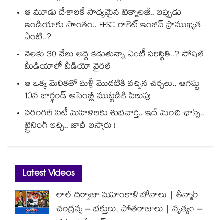
ఆ మూడు దేశాలకే సాధ్యమైన టెక్నాలజీ.. ఇప్పుడు
ఇండియాకు సొంతం.. FFSC రాకెట్ ఇంజిన్ ప్రాముఖ్యత
ఏంటి..?
నెలకు 30 వేలు అద్దె కడుతున్నా ఏంటీ పరిస్థితి..? సోషల్
మీడియాలో వీడియో వైరల్
ఆ ఒక్క మెలికతో మళ్లీ మొదటికి వచ్చిన చర్చలు.. ఆగస్టు
10న జార్ఖండ్ అసెంబ్లీ ముట్టడికి పిలుపు
వరంగల్ సిటీ మహిళలకు శుభవార్త.. ఇదే మంచి ఛాన్స్..
ట్రైనింగ్ ఇచ్చి.. జాబ్ ఇస్తారు !
Latest Videos
లాల్ దర్వాజా మహంకాళి బోనాలు | తీన్మార్
చంద్రవ్వ – భక్తులు, పోతరాజులు | నృత్యం –