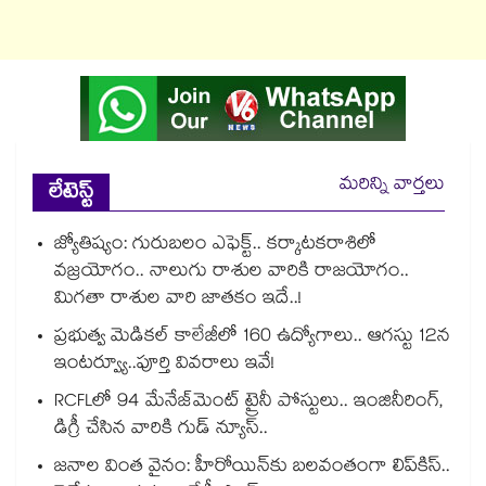
మరిన్ని వార్తలు
లేటెస్ట్
జ్యోతిష్యం: గురుబలం ఎఫెక్ట్.. కర్కాటకరాశిలో
వజ్రయోగం.. నాలుగు రాశుల వారికి రాజయోగం..
మిగతా రాశుల వారి జాతకం ఇదే..!
ప్రభుత్వ మెడికల్ కాలేజీలో 160 ఉద్యోగాలు.. ఆగస్టు 12న
ఇంటర్వ్యూ..పూర్తి వివరాలు ఇవే!
RCFLలో 94 మేనేజ్‌మెంట్ ట్రైనీ పోస్టులు.. ఇంజినీరింగ్,
డిగ్రీ చేసిన వారికి గుడ్ న్యూస్..
జనాల వింత వైనం: హీరోయిన్‌కు బలవంతంగా లిప్‌కిస్‌..