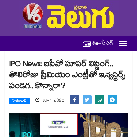
ఈ-పేపర్
IPO News: ఐపీవో సూపర్ లిస్టింగ్..
తొలిరోజు ప్రీమియం ఎంట్రీతో ఇన్వెస్టర్స్
పండగ.. కొన్నారా?
July 1, 2025
హైదరాబాద్