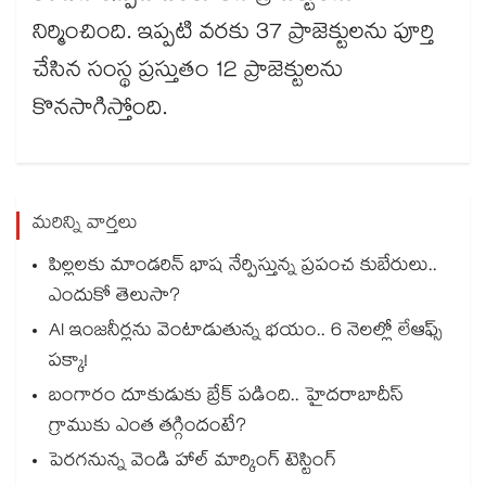
నిర్మించింది. ఇప్పటి వరకు 37 ప్రాజెక్టులను పూర్తి
చేసిన సంస్థ ప్రస్తుతం 12 ప్రాజెక్టులను
కొనసాగిస్తోంది.
మరిన్ని వార్తలు
పిల్లలకు మాండరిన్ భాష నేర్పిస్తున్న ప్రపంచ కుబేరులు..
ఎందుకో తెలుసా?
AI ఇంజనీర్లను వెంటాడుతున్న భయం.. 6 నెలల్లో లేఆఫ్స్
పక్కా!
బంగారం దూకుడుకు బ్రేక్ పడింది.. హైదరాబాదీస్
గ్రాముకు ఎంత తగ్గిందంటే?
పెరగనున్న వెండి హాల్‌‌ మార్కింగ్ టెస్టింగ్‌‌