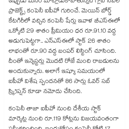
ఇప్పుడు మనం మాట్లాడుకోబోతున్నది గ్లోబ్ సివిల్
ప్రాజెక్ట్స్ కంపెనీ ఐపీవో గురించే. మెయిన్ బోర్డ్
కేటగిరీలో వచ్చిన కంపెనీ షేర్లు ఇవాళ బీఎస్ఈలో
ఒక్కోటి 29 శాతం ప్రీమియం ధర రూ.91.10 వద్ద
అడుగుపెట్టగా.. ఎన్ఎస్ఈలో స్టాక్ 26 శాతం
లాభంతో రూ.90 వద్ద బంపర్ లిస్టింగ్ చూసింది.
దీంతో ఇన్వెస్టర్లు మెుదటి రోజే మంచి రాబడులను
అందుకున్నారు. అలాగే ఇష్యూ సమయంలో
ఐపీవో విశేష స్పందనతో 86 సార్లు ఓవర్ సబ్
స్క్రిప్షన్ కూడా నమోదు చేసింది.
కంపెనీ తాజా ఐపీవో నుంచి దేశీయ స్టాక్
మార్కెట్ల నుంచి రూ.119 కోట్లను విజయవంతంగా