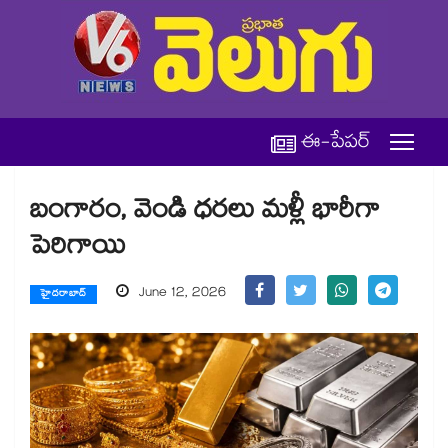
ఈ-పేపర్
బంగారం, వెండి ధరలు మళ్లీ భారీగా
పెరిగాయి
June 12, 2026
హైదరాబాద్