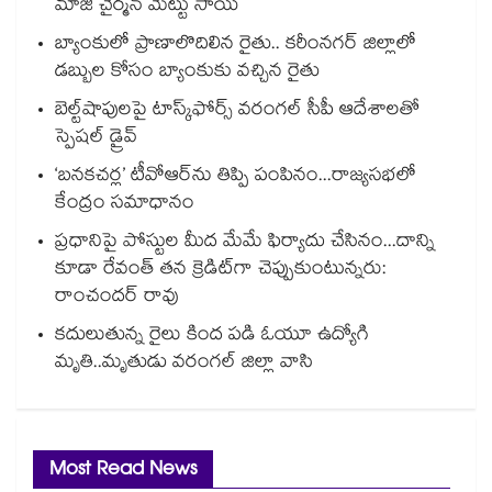
మాజీ చైర్మన్ మెట్టు సాయి
బ్యాంకులో ప్రాణాలొదిలిన రైతు.. కరీంనగర్ జిల్లాలో
డబ్బుల కోసం బ్యాంకుకు వచ్చిన రైతు
బెల్ట్‌‌‌‌‌‌‌‌‌‌‌‌‌‌‌‌‌‌‌‌‌‌‌‌‌‌‌‌‌‌‌‌షాపులపై టాస్క్‌‌‌‌‌‌‌‌‌‌‌‌‌‌‌‌‌‌‌‌‌‌‌‌‌‌‌‌‌‌‌‌ఫోర్స్ వరంగల్‌‌‌‌‌‌‌‌‌‌‌‌‌‌‌‌‌‌‌‌‌‌‌‌‌‌‌‌‌‌‌‌ సీపీ ఆదేశాలతో
స్పెషల్ డ్రైవ్‌‌‌‌‌‌‌‌‌‌‌‌‌‌‌‌‌‌‌‌‌‌‌‌‌‌‌‌‌‌‌‌
‘బనకచర్ల’ టీవోఆర్‌‌‌‌‌‌‌‌ను తిప్పి పంపినం...రాజ్యసభలో
కేంద్రం సమాధానం
ప్రధానిపై పోస్టుల మీద మేమే ఫిర్యాదు చేసినం...దాన్ని
కూడా రేవంత్ తన క్రెడిట్‌‌‌‌గా చెప్పుకుంటున్నరు:
రాంచందర్ రావు
కదులుతున్న రైలు కింద పడి ఓయూ ఉద్యోగి
మృతి..మృతుడు వరంగల్ జిల్లా వాసి
Most Read News