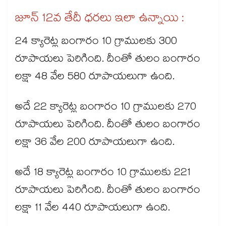
జూన్ 12వ తేదీ ధరలు ఇలా ఉన్నాయి :
24 క్యారెట్ల బంగారం 10 గ్రాములకు 300
రూపాయలు పెరిగింది. దీంతో తులం బంగారం
లక్షా 48 వేల 580 రూపాయలుగా ఉంది.
అదే 22 క్యారెట్ల బంగారం 10 గ్రాములకు 270
రూపాయలు పెరిగింది. దీంతో తులం బంగారం
లక్షా 36 వేల 200 రూపాయలుగా ఉంది.
అదే 18 క్యారెట్ల బంగారం 10 గ్రాములకు 221
రూపాయలు పెరిగింది. దీంతో తులం బంగారం
లక్షా 11 వేల 440 రూపాయలుగా ఉంది.