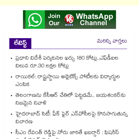
మరిన్ని వార్తలు
లేటెస్ట్
ప్రధాని విదేశీ పర్యటనల ఖర్చు 180 కోట్లు..ఎఫ్‌‌‌‌‌‌‌‌డీఐల
విలువ రూ.30 లక్షల కోట్లు
రాయికల్: రాష్ట్రస్థాయి అథ్లెటిక్స్ పోటీలకు విద్యార్థుల
ఎంపిక
తెలంగాణను కేసీఆర్‌‌ చేతిలో పెట్టడమే.. జయశంకర్‌‌కు
నిజమైన నివాళి
హైదరాబాద్ సిటీ: ఫేక్ ఫైర్ ఎన్‌వోసీలపై కొనసాగుతున్న
విచారణ
సీఎం రేవంత్ రెడ్డిపై నోరు జారితే ఖబర్దార్ : ఫిషరీస్