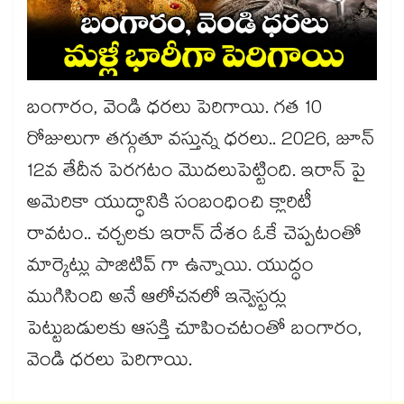
బంగారం, వెండి ధరలు పెరిగాయి. గత 10
రోజులుగా తగ్గుతూ వస్తున్న ధరలు.. 2026, జూన్
12వ తేదీన పెరగటం మొదలుపెట్టింది. ఇరాన్ పై
అమెరికా యుద్ధానికి సంబంధించి క్లారిటీ
రావటం.. చర్చలకు ఇరాన్ దేశం ఓకే చెప్పటంతో
మార్కెట్లు పాజిటివ్ గా ఉన్నాయి. యుద్ధం
ముగిసింది అనే ఆలోచనలో ఇన్వెస్టర్లు
పెట్టుబడులకు ఆసక్తి చూపించటంతో బంగారం,
వెండి ధరలు పెరిగాయి.