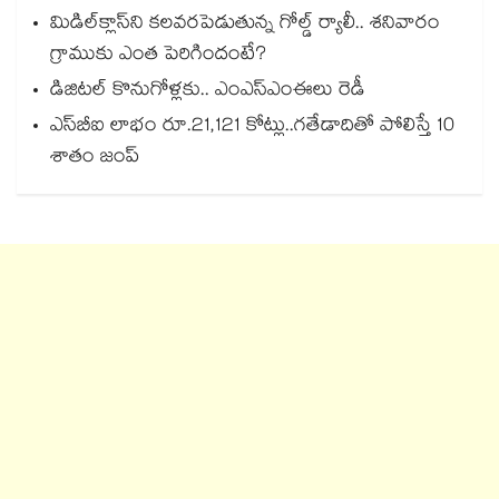
మిడిల్‌క్లాస్‌ని కలవరపెడుతున్న గోల్డ్ ర్యాలీ.. శనివారం
గ్రాముకు ఎంత పెరిగిందంటే?
డిజిటల్ కొనుగోళ్లకు.. ఎంఎస్ఎంఈలు రెడీ
ఎస్‌‌‌‌‌‌‌‌బీఐ లాభం రూ.21,121 కోట్లు..గతేడాదితో పోలిస్తే 10
శాతం జంప్