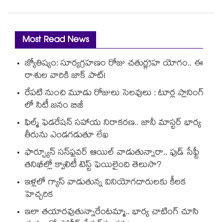
Most Read News
జ్యోతిష్యం: సూర్యగ్రహణం రోజు చతుర్గ్రహ యోగం.. ఈ
రాశుల వారికి జాక్ పాట్!
రేపటి నుంచి మూడు రోజులు సెలవులు : టూర్ల ప్లానింగ్
లో సిటీ జనం బిజీ
ఫిల్మ్ ఫెడరేషన్ సహాయ నిరాకరణ.. జానీ మాస్టర్ భార్య
తీరును ఎండగడుతూ లేఖ
ఫార్చ్యూన్ సన్‌ఫ్లవర్ ఆయిల్ వాడుతున్నారా.. ఫుడ్ సేఫ్టీ
తనిఖీల్లో క్వాలిటీ టెస్ట్ ఫెయిలైంది తెలుసా?
ఇళ్లలో గ్యాస్ వాడుతున్న వినియోగదారులకు కీలక
హెచ్చరిక
ఇలా తయారవుతున్నారేంటమ్మా.. భార్య చాటింగ్ చూసి