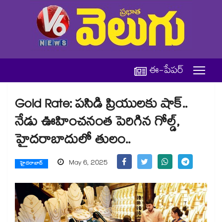
ఈ-పేపర్
Gold Rate: పసిడి ప్రియులకు షాక్..
నేడు ఊహించనంత పెరిగిన గోల్డ్,
హైదరాబాదులో తులం..
May 6, 2025
హైదరాబాద్