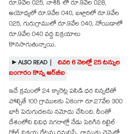
రూ.9వేల 025, నాశిక్ లో రూ.9వేల 028,
అయోధ్యలో రూ.9వేల 040, బళ్లారిలో రూ.9వేల
025, గురుగ్రాములో రూ.9వేల 040, నోయిడాలో
రూ.9వేల 040 వద్ద విక్రయాలు
కొనసాగుతున్నాయి.
►ALSO READ |
చివరి 6 నెలల్లో 25 టన్నుల
బంగారం కొన్న ఆర్‌‌‌‌‌‌‌‌‌‌‌‌‌‌‌‌‌‌‌‌‌‌‌‌‌‌‌‌‌‌‌‌బీఐ
ఇదే క్రమంలో 24 క్యారెట్ల పసిడి ధర నిన్నటితో
పోల్చితే 100 గ్రాములకు ఏకంగా రూ.27వేల 300
భారీ పెరుగుదలను నమోదు చేసింది. దీంతో
దేశంలోని వివిధ నగరాల్లో నేడు పెరిగిన రిటైల్
గోల్డ్ విక్రయ రేట్లను గమనిస్తే.. గ్రాముకు చెన్నైలో