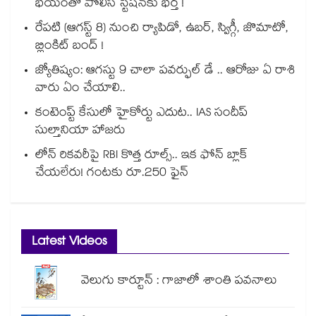
భయంతో పోలీస్ స్టేషన్⁫కు భర్త !
రేపటి (ఆగస్ట్ 8) నుంచి ర్యాపిడో, ఉబర్, స్విగ్గీ, జొమాటో,
బ్లింకిట్ బంద్ !
జ్యోతిష్యం: ఆగస్టు 9 చాలా పవర్ఫుల్ డే .. ఆరోజు ఏ రాశి
వారు ఏం చేయాలి..
కంటెంప్ట్ కేసులో హైకోర్టు ఎదుట.. IAS సందీప్
సుల్తానియా హాజరు
లోన్ రికవరీపై RBI కొత్త రూల్స్.. ఇక ఫోన్ బ్లాక్
చేయలేరు! గంటకు రూ.250 ఫైన్
Latest Videos
వెలుగు కార్టూన్ : గాజాలో శాంతి పవనాలు