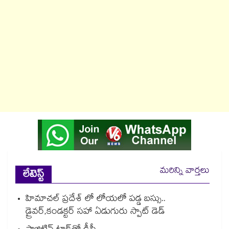
మరిన్ని వార్తలు
లేటెస్ట్
హిమాచల్ ప్రదేశ్ లో లోయలో పడ్డ బస్సు..
డ్రైవర్,కండక్టర్ సహా ఏడుగురు స్పాట్ డెడ్