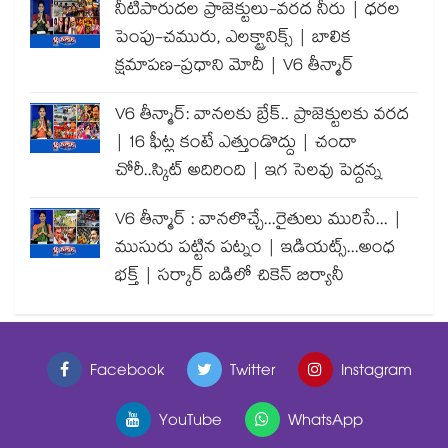
నీటిపారుదల ప్రాజెక్టులు-వరద నీరు | ధరల
పెంపు-చమురు, ఎలక్ట్రానిక్స్ | బాలిక
క్షమాపణ-ప్రధాని మోదీ | V6 తీన్మార్
V6 తీన్మార్: వానలకు బ్రేక్.. ప్రాజెక్టులకు వరద
| 16 ఫీట్ల కంటే ఎత్తుండొద్దు | చందా
చోరీ..స్కిట్ అదిరింది | ఇగ సెలవు పెద్దన్న
V6 తీన్మార్ : వానలొచ్చే...రైతులు మురిసే... |
ముసురు పట్టిన పట్నం | ఇడియట్స్...అంధ
భక్త్ | సర్కార్ బడిలో చికెన్ బిర్యానీ
Facebook
Twitter
Instagram
YouTube
WhatsApp