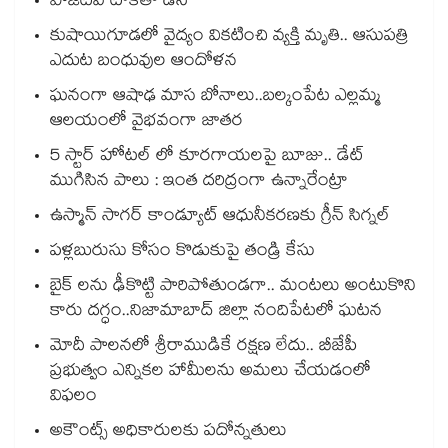
పాజిటివ్ టాక్⁬తో డీసీ
కుషాయిగూడలో వైద్యం వికటించి వ్యక్తి మృతి.. ఆసుపత్రి
ఎదుట బంధువుల ఆందోళన
ఘనంగా ఆషాఢ మాస బోనాలు..బల్కంపేట ఎల్లమ్మ
ఆలయంలో వైభవంగా జాతర
5 స్టార్ హోటల్ లో కూరగాయలపై బూజు.. డేట్
ముగిసిన పాలు : ఇంత దరిద్రంగా ఉన్నారేంట్రా
ఉస్మాన్ సాగర్ కాండ్యూట్ ఆధునీకరణకు గ్రీన్ సిగ్నల్
పళ్లబురుసు కోసం కొడుకుపై తండ్రి కేసు
బైక్ లను ఢీకొట్టి పారిపోతుండగా.. మంటలు అంటుకొని
కారు దగ్ధం..నిజామాబాద్ జిల్లా నందిపేటలో ఘటన
మోదీ పాలనలో శ్రీరాముడికే రక్షణ లేదు.. బీజేపీ
ప్రభుత్వం ఎన్నికల హామీలను అమలు చేయడంలో
విఫలం
అకౌంట్స్ అధికారులకు పదోన్నతులు