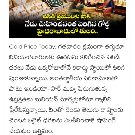
Gold Price Today: గతవారం క్రమంగా తగ్గుతూ
వినియోగదారులకు ఊరటను కలిగించిన పసిడి
ధరలు నేడు ఒక్కరోజులోనే రికార్డు స్థాయిలో తిరిగి
పుంజుకున్నాయి. అంతర్జాతీయ పరిణామాలతో
పాటు ఇండియా-పాక్ మధ్య పెరుగుతున్న
ఉద్రిక్తతలు బులియన్ మార్కెట్లలోనూ ర్యాలీని
ప్రేరేపిస్తున్నాయి. దీంతో రెండు తెలుగు రాష్ట్రాలకు
చెందిన రిటైల్ ధరలను పరిశీలించాకే షాపింగ్
చేయటం ఉత్తమం.