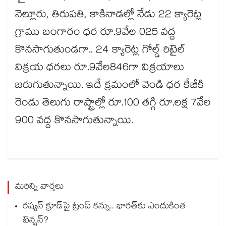
నెల్లూరు, తిరుపతి, కాకినాడల్లో నేడు 22 క్యారెట్ల
గ్రాము బంగారం ధర రూ.9వేల 025 వద్ద
కొనసాగుతుండగా.. 24 క్యారెట్ల గోల్డ్ రిటైల్
విక్రయ ధరలు రూ.9వేల846గా విక్రయాలు
జరుగుతున్నాయి. ఇదే క్రమంలో వెండి ధర కేజీకి
రెండు తెలుగు రాష్ట్రాల్లో రూ.100 తగ్గి రూ.లక్ష 7వేల
900 వద్ద కొనసాగుతున్నాయి.
మరిన్ని వార్తలు
రష్యన్ క్రూడ్‌పై ట్రంప్ కన్ను.. భారత్‌కు ఎందుకింత
టెన్షన్?