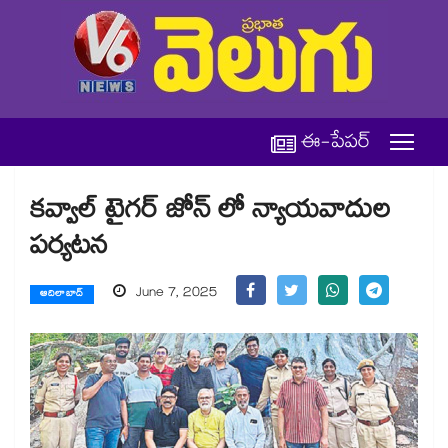
ఈ-పేపర్
కవ్వాల్ టైగర్ జోన్ లో న్యాయవాదుల
పర్యటన
June 7, 2025
ఆదిలాబాద్