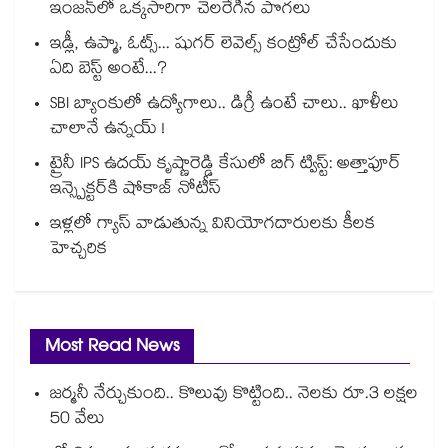
ఇంజన్‎లో ఒక్కసారిగా చెలరేగిన పొగలు
ఇడ్లీ, ఉప్మా, ఓట్స్... షుగర్ లెవెల్స్ కంట్రోల్ చేసేందుకు
ఏది బెస్ట్ అంటే...?
SBI బ్యాంకులో ఉద్యోగాలు.. డిగ్రీ ఉంటే చాలు.. ఖాళీలు
చాలానే ఉన్నయ్ !
ట్రైనీ IPS ఉదయ్ కృష్ణారెడ్డి కేసులో బిగ్ ట్విస్ట్: అత్తాపూర్
ఇన్స్పెక్టర్‎కి షోకాజ్ నోటీస్
ఇళ్లలో గ్యాస్ వాడుతున్న వినియోగదారులకు కీలక
హెచ్చరిక
Most Read News
జర్మనీ నేర్చుకుంది.. కొలువు కొట్టింది.. నెలకు రూ.3 లక్షల
50 వేలు