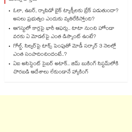
ఓలా, ఉబర్, ర్యాపిడో బైక్ ట్యాక్సీలకు బ్రేక్ పడుతుందా?
అసలు ప్రభుత్వం ఎందుకు వ్యతిరేకిస్తోంది?
ఆగస్టులో కార్లపై భారీ ఆఫర్లు.. టాటా నుంచి హోండా
వరకు ఏ మోడల్‌పై ఎంత డిస్కౌంట్ ఉంటే?
గోల్డ్, సిల్వర్‌పై టాక్స్ పెంపుతో మోడీ సర్కార్ 3 నెలల్లో
ఎంత సంపాదించిందంటే..?
ఏఐ అసిస్టెంట్ సైబర్ అటాక్.. జిమ్ బుకింగ్ సిస్టమ్‌లోకి
చొరబడి ఆదేశాలు లేకుండానే హ్యాకింగ్