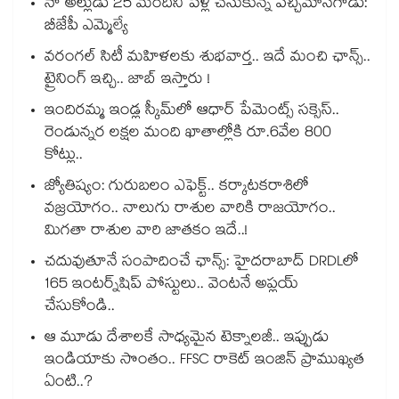
నా అల్లుడు 25 మందిని పెళ్లి చేసుకున్న పచ్చిమోసగాడు:
బీజేపీ ఎమ్మెల్యే
వరంగల్ సిటీ మహిళలకు శుభవార్త.. ఇదే మంచి ఛాన్స్..
ట్రైనింగ్ ఇచ్చి.. జాబ్ ఇస్తారు !
ఇందిరమ్మ ఇండ్ల స్కీమ్‌‌‌‌‌‌‌‌లో ఆధార్ పేమెంట్స్ సక్సెస్..
రెండున్నర లక్షల మంది ఖాతాల్లోకి రూ.6వేల 800
కోట్లు..
జ్యోతిష్యం: గురుబలం ఎఫెక్ట్.. కర్కాటకరాశిలో
వజ్రయోగం.. నాలుగు రాశుల వారికి రాజయోగం..
మిగతా రాశుల వారి జాతకం ఇదే..!
చదువుతూనే సంపాదించే ఛాన్స్: హైదరాబాద్ DRDLలో
165 ఇంటర్న్‌షిప్ పోస్టులు.. వెంటనే అప్లయ్
చేసుకోండి..
ఆ మూడు దేశాలకే సాధ్యమైన టెక్నాలజీ.. ఇప్పుడు
ఇండియాకు సొంతం.. FFSC రాకెట్ ఇంజిన్ ప్రాముఖ్యత
ఏంటి..?