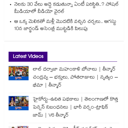
నెలకు 30 వేలు అద్దె కడుతున్నా ఏంటీ పరిస్థితి..? సోషల్
మీడియాలో వీడియో వైరల్
ఆ ఒక్క మెలికతో మళ్లీ మొదటికి వచ్చిన చర్చలు.. ఆగస్టు
10న జార్ఖండ్ అసెంబ్లీ ముట్టడికి పిలుపు
Latest Videos
లాల్ దర్వాజా మహంకాళి బోనాలు | తీన్మార్
చంద్రవ్వ – భక్తులు, పోతరాజులు | నృత్యం –
భీమా | తీన్మార్
హైకోర్టు-ఉచిత పథకాలు | తెలంగాణలో కొత్త
పెన్షన్ నిబంధనలు | భారీ వర్షం-ట్రాఫిక్
జామ్ | V6 తీన్మార్