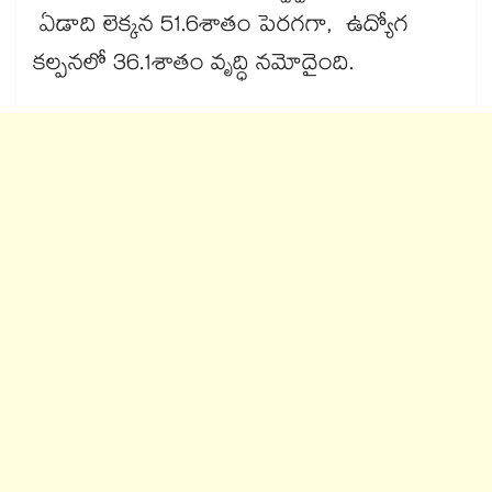
ఏడాది లెక్కన 51.6శాతం పెరగగా, ఉద్యోగ
కల్పనలో 36.1శాతం వృద్ధి నమోదైంది.