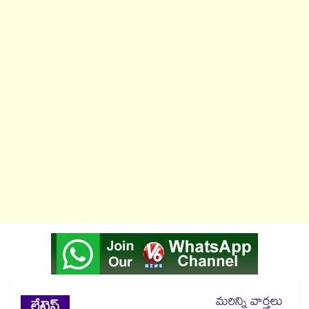
మరిన్ని వార్తలు
లేటెస్ట్