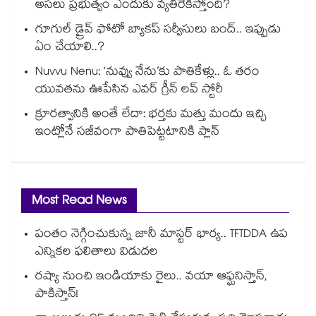
అసలు ప్రభుత్వం ఎందుకు వ్యతిరేకిస్తోంది?
గూగుల్ డ్రైవ్ ఫోటో బ్యాకప్ సర్వీసులు బంద్.. ఇప్పుడు
ఏం చేయాలి..?
Nuvvu Nenu: ‘నువ్వు నేను’కు పాతికేళ్లు.. ఓ తరం
యువతను ఊపేసిన ఎవర్ గ్రీన్ లవ్ స్టోరీ
క్రూరత్వానికి అంతే లేదా: భర్తకు మత్తు మందు ఇచ్చి
ఇంట్లోనే సజీవంగా పాతిపెట్టటానికి ప్లాన్
Most Read News
పంతం నెగ్గించుకున్న జానీ మాస్టర్ భార్య.. TFTDDA ఉప
ఎన్నికల ఫలితాలు విడుదల
రష్యా నుంచి ఇండియాకు రైలు.. వయా ఆఫ్ఘనిస్తాన్,
పాకిస్తాన్!