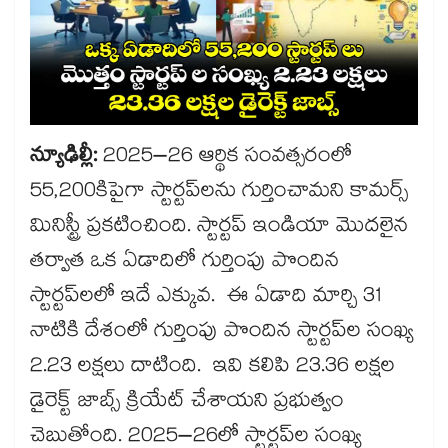
న్యూఢిల్లీ:
2025–26 ఆర్థిక సంవత్సరంలో
55,200కిపైగా స్టార్టప్‌‌‌‌‌‌‌‌‌‌‌‌‌‌‌‌లను గుర్తించామని కామర్స్
మినిస్ట్రీ ప్రకటించింది. స్టార్టప్ ఇండియా మొదలైన
తర్వాత ఒక ఏడాదిలో గుర్తింపు పొందిన
స్టార్టప్‌‌‌‌‌‌‌‌‌‌‌‌‌‌‌‌లలో ఇదే ఎక్కువ. ఈ ఏడాది మార్చి 31
నాటికి దేశంలో గుర్తింపు పొందిన స్టార్టప్‌‌‌‌‌‌‌‌‌‌‌‌‌‌‌‌ల సంఖ్య
2.23 లక్షలు దాటింది. ఇవి కలిపి 23.36 లక్షల
డైరెక్ట్ జాబ్స్ క్రియేట్ చేశాయని ప్రభుత్వం
చెబుతోంది. 2025–26లో స్టార్టప్‌‌‌‌‌‌‌‌‌‌‌‌‌‌‌‌ల సంఖ్య