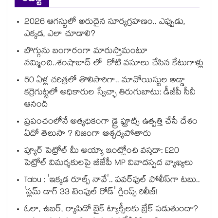
2026 ఆగస్టులో అరుదైన సూర్యగ్రహణం.. ఎప్పుడు,
ఎక్కడ, ఎలా చూడాలి?
బొగ్గును బంగారంగా మారుస్తామంటూ
నమ్మించి..శంషాబాద్ లో కోటి వసూలు చేసిన కేటుగాళ్లు
50 ఏళ్ల చరిత్రలో తొలిసారిగా.. మావోయిస్టుల అడ్డా
కర్రెగుట్టలో అధికారుల స్వేచ్ఛా తిరుగుబాటు: డీజీపీ సీవీ
ఆనంద్
ప్రపంచంలోనే అత్యధికంగా డ్రై ఫ్రూట్స్ ఉత్పత్తి చేసే దేశం
ఏదో తెలుసా ? నిజంగా ఆశ్చర్యపోతారు
ప్యూర్ పెట్రోల్ మీ అయ్యా ఇంట్లోంచి వస్తదా: E20
పెట్రోల్ విమర్శకులపై బీజేపీ MP వివాదస్పద వ్యాఖ్యలు
Tabu : 'ఇక్కడ రూల్స్ నావే'.. పవర్‌ఫుల్ పోలీస్‌గా టబు..
'స్లమ్ డాగ్ 33 టెంపుల్ రోడ్' గ్లింప్స్ రిలీజ్!
ఓలా, ఉబర్, ర్యాపిడో బైక్ ట్యాక్సీలకు బ్రేక్ పడుతుందా?