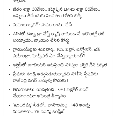
శ్యామల
జీతం లక్షా 60వేలు.. కట్టాల్సిన EMIలు లక్షా 85వేలు..
అప్పులు తీరేందుకు సలహాలు కోరిన టెక్కీ
మహబూబ్నగర్: పాము కాదు.. చేపే
ATMలో డబ్బు డ్రా చేస్తే క్యాష్ రాకుండానే అకౌంట్లో కట్
అయ్యాయ్.. న్యాయం చేసిన కోర్టు
గ్రాడ్యుయేట్లకు శుభవార్త.. TCS, విప్రో, ఇన్ఫోసిస్, టెక్
మహీంద్రా, హెచ్సీఎల్ ఏం చేస్తున్నాయంటే?
ఆర్టీసీలో జూనియర్ అసిస్టెంట్‌‌ పోస్టుల భర్తీకి గ్రీన్‌‌ సిగ్నల్
ప్రేమకు తండ్రి అడ్డుపడుతున్నాడని పోలీస్ స్టేషన్⁪కు
రాజేంద్ర నగర్ ఎమ్మెల్యే కొడుకు !
తిరుగుబాటు మొదలైంది : E20 పెట్రోల్ బంద్
చేయాలంటూ అసెంబ్లీ తీర్మానం
‘ఇందిరమ్మ’ నీడలో.. వాసాలమర్రి.. 143 ఇండ్లు
మంజూరు.. 78 ఇండ్లు కంప్లీట్