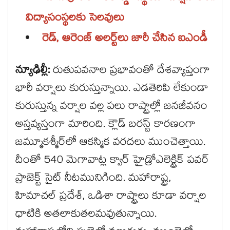
విద్యాసంస్థలకు సెలవులు
రెడ్, ఆరెంజ్ అలర్ట్‌‌లు జారీ చేసిన ఐఎండీ
న్యూఢిల్లీ:
రుతుపవనాల ప్రభావంతో దేశవ్యాప్తంగా
భారీ వర్షాలు కురుస్తున్నాయి. ఎడతెరిపి లేకుండా
కురుస్తున్న వర్షాల వల్ల పలు రాష్ట్రాల్లో జనజీవనం
అస్తవ్యస్తంగా మారింది. క్లౌడ్ బరస్ట్ కారణంగా
జమ్మూకశ్మీర్​లో ఆకస్మిక వరదలు ముంచెత్తాయి.
దీంతో 540 మెగావాట్ల క్వార్ హైడ్రోఎలెక్ట్రిక్ పవర్
ప్రాజెక్ట్ సైట్‌‌ నీటమునిగింది. మహారాష్ట్ర,
హిమాచల్ ప్రదేశ్, ఒడిశా రాష్ట్రాలు కూడా వర్షాల
ధాటికి అతలాకుతలమవుతున్నాయి.