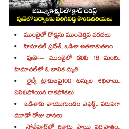
ముంబైలో రోడ్లను ముంచెత్తిన వరదలు
హిమాచల్ ప్రదేశ్, ఒడిశా అతలాకుతలం
పుణె-– ముంబైలో కలిపి 16 మంది..
హిమాచల్‌‌లో ఓ బాలిక మృతి
రైల్వే ట్రాకులపై100 టన్నుల శిథిలాలు..
నిలిచిపోయిన రాకపోకలు
ఒడిశాకు వాయుగుండం ఎఫెక్ట్.. వరుసగా
మూడో రోజు వానలు
సోనేపూర్‌‌లో రికార్డు స్థాయి వర్షపాతం..