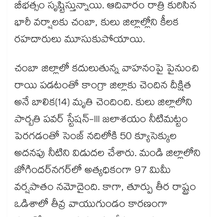
బీభత్సం సృష్టిస్తున్నాయి. ఆదివారం రాత్రి కురిసిన
భారీ వర్షాలకు చంబా, కులు జిల్లాల్లోని కీలక
రహదారులు మూసుకుపోయాయి.
చంబా జిల్లాలో కదులుతున్న వాహనంపై పైనుంచి
రాయి పడటంతో కాంగ్రా జిల్లాకు చెందిన దీక్షిత
అనే బాలిక(14) మృతి చెందింది. కులు జిల్లాలోని
పార్బతి పవర్ స్టేషన్-III జలాశయం నీటిమట్టం
పెరగడంతో సెంజ్ నదిలోకి 50 క్యూసెక్కుల
అదనపు నీటిని విడుదల చేశారు. మండి జిల్లాలోని
జోగిందర్‌‌నగర్‌‌లో అత్యధికంగా 97 మిమీ
వర్షపాతం నమోదైంది. కాగా, తూర్పు తీర రాష్ట్రం
ఒడిశాలో తీవ్ర వాయుగుండం కారణంగా