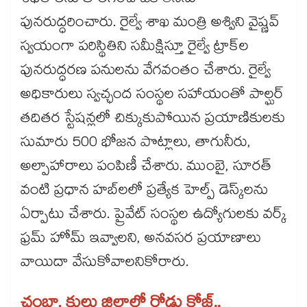
శిథిలాలను తొలగించి ఒక లేన్‌‌ను
పునరుద్ధరించారు. రైల్వే శాఖ మంత్రి అశ్విని వైష్ణవ్
స్వయంగా పరిస్థితిని సమీక్షిస్తూ రైల్వే ట్రాక్​ల
పునరుద్ధరణ పనులను వేగవంతం చేశారు. రైల్వే
అధికారులు స్వచ్ఛంద సంస్థల సహాయంతో పాల్ఘర్
తదితర స్టేషన్లలో చిక్కుకుపోయిన ప్రయాణికులకు
సుమారు 500 భోజన పొట్లాలు, తాగునీరు,
అల్పాహారాలు పంపిణీ చేశారు. ముంబై, సూరత్
వంటి ప్రధాన హబ్‌‌లలో ప్రత్యేక హెల్ప్ డెస్క్‌‌లను
ఏర్పాటు చేశారు. ప్రైవేట్ సంస్థల ఉద్యోగులకు వర్క్
ఫ్రమ్ హోమ్ ఇవ్వాలని, అనవసర ప్రయాణాలు
వాయిదా వేసుకోవాలనికోరారు.
చంబా, కులు జిల్లాల్లో రోడ్లు క్లోజ్​..