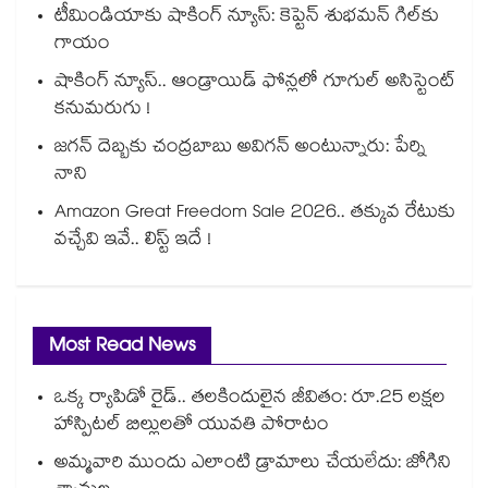
టీమిండియాకు షాకింగ్ న్యూస్: కెప్టెన్ శుభమన్ గిల్‎కు
గాయం
షాకింగ్ న్యూస్.. ఆండ్రాయిడ్ ఫోన్లలో గూగుల్ అసిస్టెంట్
కనుమరుగు !
జగన్ దెబ్బకు చంద్రబాబు అవిగన్ అంటున్నారు: పేర్ని
నాని
Amazon Great Freedom Sale 2026.. తక్కువ రేటుకు
వచ్చేవి ఇవే.. లిస్ట్ ఇదే !
Most Read News
ఒక్క ర్యాపిడో రైడ్.. తలకిందులైన జీవితం: రూ.25 లక్షల
హాస్పిటల్ బిల్లులతో యువతి పోరాటం
అమ్మవారి ముందు ఎలాంటి డ్రామాలు చేయలేదు: జోగిని