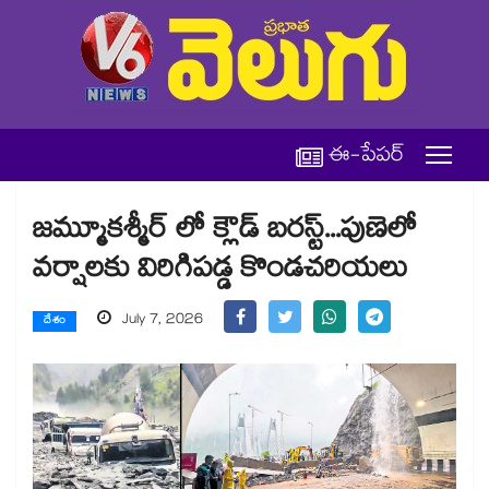
ఈ-పేపర్
జమ్మూకశ్మీర్ లో క్లౌడ్ బరస్ట్...పుణెలో
వర్షాలకు విరిగిపడ్డ కొండచరియలు
July 7, 2026
దేశం