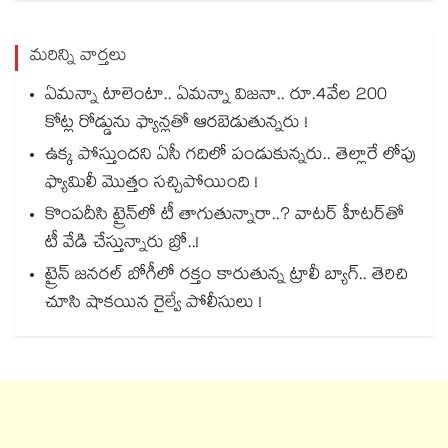
మరిన్ని వార్తలు
ఏమన్నా టాలెంటా.. ఏమన్నా విజనా.. రూ.4వేల 200
కోట్ల రోడ్డును ఫ్యాన్లతో ఆరబెడుతున్నరు !
ఉక్క పోస్తుందని ఏసీ గదిలో పండుకున్నరు.. తెల్లారే లోపు
ఫ్యామిలీ మొత్తం సచ్చిపోయింది !
కొంపదీసి ట్రైన్⁬లో టీ తాగుతున్నారా..? వాటర్ హీటర్⁭⁭తో
టీ వేడి చేస్తున్నారు బ్రో..!
ట్రైన్ జనరల్ బోగీలో రక్తం కారుతున్న ట్రాలీ బ్యాగ్.. తెరిచి
చూసి షాకయిన రైల్వే పోలీసులు !