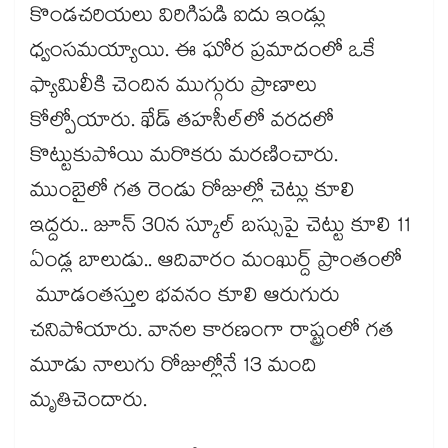
కొండచరియలు విరిగిపడి ఐదు ఇండ్లు
ధ్వంసమయ్యాయి. ఈ ఘోర ప్రమాదంలో ఒకే
ఫ్యామిలీకి చెందిన ముగ్గురు ప్రాణాలు
కోల్పోయారు. ఖేడ్ తహసీల్‌‌లో వరదలో
కొట్టుకుపోయి మరొకరు మరణించారు.
ముంబైలో గత రెండు రోజుల్లో చెట్లు కూలి
ఇద్దరు.. జూన్ 30న స్కూల్ బస్సుపై చెట్టు కూలి 11
ఏండ్ల బాలుడు.. ఆదివారం మంఖుర్ద్ ప్రాంతంలో
మూడంతస్తుల భవనం కూలి ఆరుగురు
చనిపోయారు. వానల కారణంగా రాష్ట్రంలో గత
మూడు నాలుగు రోజుల్లోనే 13 మంది
మృతిచెందారు.