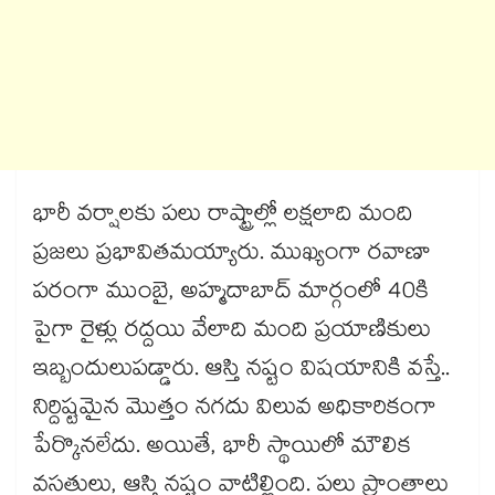
భారీ వర్షాలకు పలు రాష్ట్రాల్లో లక్షలాది మంది
ప్రజలు ప్రభావితమయ్యారు. ముఖ్యంగా రవాణా
పరంగా ముంబై, అహ్మదాబాద్ మార్గంలో 40కి
పైగా రైళ్లు రద్దయి వేలాది మంది ప్రయాణికులు
ఇబ్బందులుపడ్డారు. ఆస్తి నష్టం విషయానికి వస్తే..
నిర్దిష్టమైన మొత్తం నగదు విలువ అధికారికంగా
పేర్కొనలేదు. అయితే, భారీ స్థాయిలో మౌలిక
వసతులు, ఆస్తి నష్టం వాటిల్లింది. పలు ప్రాంతాలు