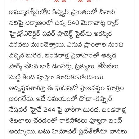
జమ్మూకశ్మీర్‌‌లోని కిష్త్వార్ ప్రాంతంలో చీనాబ్
నదిపై నిర్మాణంలో ఉన్న 540 మెగావాట్ల క్వార్
హైడ్రోఎలెక్ట్రిక్ పవర్ ప్రాజెక్ట్ సైట్‌‌ను ఆకస్మిక
వరదలు ముంచెత్తాయి. ఎగువ ప్రాంతాల నుంచి
వచ్చిన బురద, బండరాళ్ల ప్రవాహంతో అక్కడ
పార్క్ చేసిన భారీ డంపర్లు, ట్రక్కులు, జేసీబీలు
మట్టి కింద పూర్తిగా కూరుకుపోయాయి.
అదృష్టవశాత్తూ ఈ ఘటనలో ప్రాణనష్టం మాత్రం
జరగలేదు. ఇదే సమయంలో దోడా-కిష్త్వార్
నేషనల్ హైవే 244 పై భారీగా బురద, బండరాళ్ల
శిథిలాలు చేరడంతో రాకపోకలు పూర్తిగా బంద్
అయ్యాయి. అటు హిమాచల్ ప్రదేశ్‌‌లోనూ వానలు