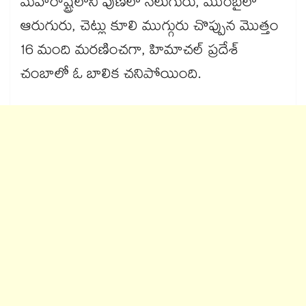
మహారాష్ట్రలోని పుణెలో నలుగురు, ముంబైలో
ఆరుగురు, చెట్లు కూలి ముగ్గురు చొప్పున మొత్తం
16 మంది మరణించగా, హిమాచల్ ప్రదేశ్
చంబాలో ఓ బాలిక చనిపోయింది.