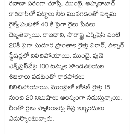
రవాణా పరంగా చూస్తే.. ముంబై, అహ్మదాబాద్
కారిడార్‌‌లో పట్టాలు నీట మునగడంతో పశ్చిమ
రైల్వే పరిధిలో 40 కి పైగా రైలు సేవలు
దెబ్బతిన్నాయి. రాజధాని, సౌరాష్ట్ర ఎక్స్‌‌ప్రెస్ వంటి
20కి పైగా సుదూర ప్రాంతాల రైళ్లు విరార్, వల్సాద్
స్టేషన్లలో నిలిచిపోయాయి. ముంబై, పుణె
ఎక్స్‌‌ప్రెస్‌‌వేపై 100 టన్నుల కొండచరియల
శిథిలాలు పడటంతో రాకపోకలు
నిలిచిపోయాయి. ముంబైలో లోకల్ రైళ్లు 15
నుంచి 20 నిమిషాలు ఆలస్యంగా నడుస్తున్నాయి.
దీంతో రైలు ప్యాసింజర్లు తీవ్ర ఇబ్బందులు
ఎదుర్కొంటున్నారు.