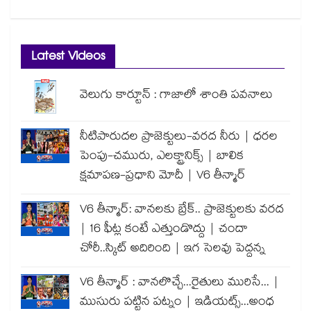
Latest Videos
వెలుగు కార్టూన్ : గాజాలో శాంతి పవనాలు
నీటిపారుదల ప్రాజెక్టులు-వరద నీరు | ధరల
పెంపు-చమురు, ఎలక్ట్రానిక్స్ | బాలిక
క్షమాపణ-ప్రధాని మోదీ | V6 తీన్మార్
V6 తీన్మార్: వానలకు బ్రేక్.. ప్రాజెక్టులకు వరద
| 16 ఫీట్ల కంటే ఎత్తుండొద్దు | చందా
చోరీ..స్కిట్ అదిరింది | ఇగ సెలవు పెద్దన్న
V6 తీన్మార్ : వానలొచ్చే...రైతులు మురిసే... |
ముసురు పట్టిన పట్నం | ఇడియట్స్...అంధ