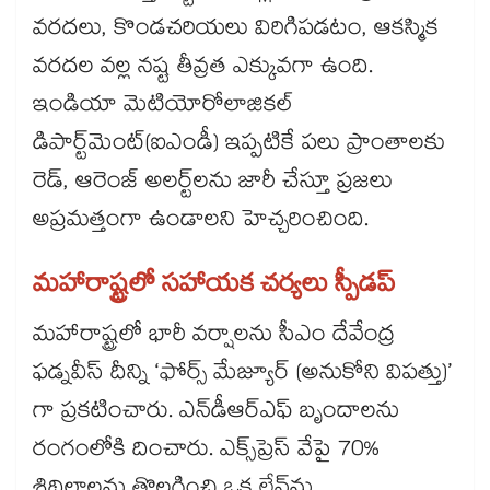
వరదలు, కొండచరియలు విరిగిపడటం, ఆకస్మిక
వరదల వల్ల నష్ట తీవ్రత ఎక్కువగా ఉంది.
ఇండియా మెటియోరోలాజికల్
డిపార్ట్‌‌మెంట్(ఐఎండీ) ఇప్పటికే పలు ప్రాంతాలకు
రెడ్, ఆరెంజ్ అలర్ట్‌‌లను జారీ చేస్తూ ప్రజలు
అప్రమత్తంగా ఉండాలని హెచ్చరించింది.
మహారాష్ట్రలో సహాయక చర్యలు స్పీడప్
మహారాష్ట్రలో భారీ వర్షాలను సీఎం దేవేంద్ర
ఫడ్నవీస్ దీన్ని ‘ఫోర్స్ మేజ్యూర్ (అనుకోని విపత్తు)’
గా ప్రకటించారు. ఎన్‌‌డీఆర్‌‌ఎఫ్ బృందాలను
రంగంలోకి దించారు. ఎక్స్‌‌ప్రెస్‌‌ వేపై 70%