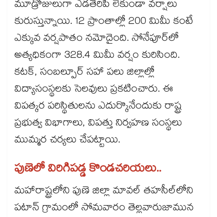
మూడ్రోజులుగా ఎడతెరిపి లేకుండా వర్షాలు
కురుస్తున్నాయి. 12 ప్రాంతాల్లో 200 మిమీ కంటే
ఎక్కువ వర్షపాతం నమోదైంది. సోనేపూర్‌‌లో
అత్యధికంగా 328.4 మిమీ వర్షం కురిసింది.
కటక్, సంబల్పూర్ సహా పలు జిల్లాల్లో
విద్యాసంస్థలకు సెలవులు ప్రకటించారు. ఈ
విపత్కర పరిస్థితులను ఎదుర్కొనేందుకు రాష్ట్ర
ప్రభుత్వ విభాగాలు, విపత్తు నిర్వహణ సంస్థలు
ముమ్మర చర్యలు చేపట్టాయి.
పుణెలో విరిగిపడ్డ కొండచరియలు..
మహారాష్ట్రలోని పుణె జిల్లా మావల్ తహసీల్‌‌లోని
పటాన్ గ్రామంలో సోమవారం తెల్లవారుజామున