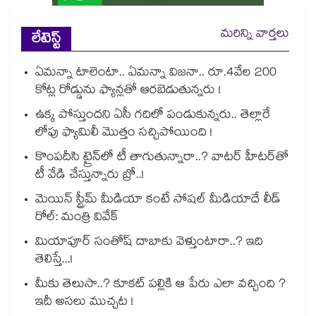
మరిన్ని వార్తలు
లేటెస్ట్
ఏమన్నా టాలెంటా.. ఏమన్నా విజనా.. రూ.4వేల 200
కోట్ల రోడ్డును ఫ్యాన్లతో ఆరబెడుతున్నరు !
ఉక్క పోస్తుందని ఏసీ గదిలో పండుకున్నరు.. తెల్లారే
లోపు ఫ్యామిలీ మొత్తం సచ్చిపోయింది !
కొంపదీసి ట్రైన్⁬లో టీ తాగుతున్నారా..? వాటర్ హీటర్⁭⁭తో
టీ వేడి చేస్తున్నారు బ్రో..!
మెయిన్ స్ట్రీమ్ మీడియా కంటే సోషల్ మీడియాదే లీడ్
రోల్: మంత్రి వివేక్
మియాపూర్ సంతోష్ దాబాకు వెళ్తుంటారా..? ఇది
తెలిస్తే...!
మీకు తెలుసా..? కూకట్ పల్లికి ఆ పేరు ఎలా వచ్చింది ?
ఇదీ అసలు ముచ్చట !