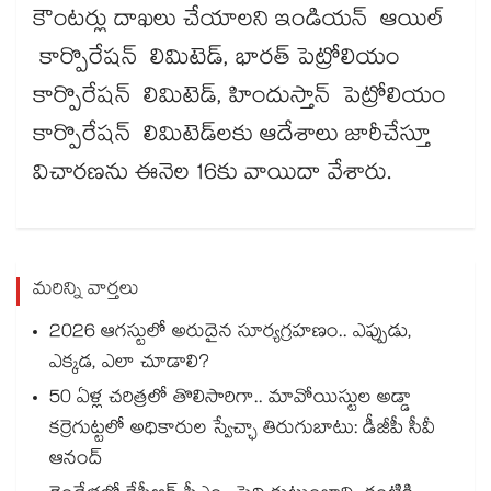
కౌంటర్లు దాఖలు చేయాలని ఇండియన్‌ ఆయిల్‌
కార్పొరేషన్‌ లిమిటెడ్, భారత్‌ పెట్రోలియం
కార్పొరేషన్‌ లిమిటెడ్, హిందుస్తాన్‌ పెట్రోలియం
కార్పొరేషన్‌ లిమిటెడ్‌లకు ఆదేశాలు జారీచేస్తూ
విచారణను ఈనెల 16కు వాయిదా వేశారు.
మరిన్ని వార్తలు
2026 ఆగస్టులో అరుదైన సూర్యగ్రహణం.. ఎప్పుడు,
ఎక్కడ, ఎలా చూడాలి?
50 ఏళ్ల చరిత్రలో తొలిసారిగా.. మావోయిస్టుల అడ్డా
కర్రెగుట్టలో అధికారుల స్వేచ్ఛా తిరుగుబాటు: డీజీపీ సీవీ
ఆనంద్