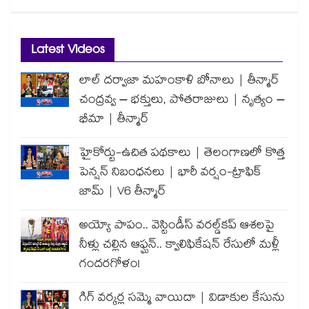
Latest Videos
లాల్ దర్వాజా మహంకాళి బోనాలు | తీన్మార్
చంద్రవ్వ – భక్తులు, పోతరాజులు | నృత్యం –
భీమా | తీన్మార్
హైకోర్టు-ఉచిత పథకాలు | తెలంగాణలో కొత్త
పెన్షన్ నిబంధనలు | భారీ వర్షం-ట్రాఫిక్
జామ్ | V6 తీన్మార్
అయ్యో పాపం.. వెస్టిండీస్ వరల్డ్‌కప్ ఆశలపై
నీళ్లు చల్లిన ఆఫ్ఘన్.. క్వాలిఫికేషన్ రేసులో మళ్లీ
గందరగోళం!
గిగ్ వర్కర్ల సమ్మె వాయిదా | విడాకుల కేసును