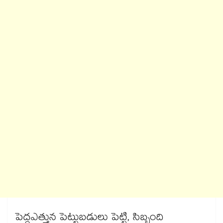
పెద్దఎత్తున పెట్టుబడులు పెట్టి, సిబ్బంది