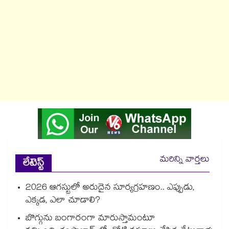
మరిన్ని వార్తలు
లేటెస్ట్
2026 ఆగస్టులో అరుదైన సూర్యగ్రహణం.. ఎప్పుడు,
ఎక్కడ, ఎలా చూడాలి?
బొగ్గును బంగారంగా మారుస్తామంటూ