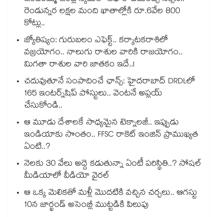
రెండున్నర లక్షల మంది ఖాతాల్లోకి రూ.6వేల 800
కోట్లు..
జ్యోతిష్యం: గురుబలం ఎఫెక్ట్.. కర్కాటకరాశిలో
వజ్రయోగం.. నాలుగు రాశుల వారికి రాజయోగం..
మిగతా రాశుల వారి జాతకం ఇదే..!
చదువుతూనే సంపాదించే ఛాన్స్: హైదరాబాద్ DRDLలో
165 ఇంటర్న్‌షిప్ పోస్టులు.. వెంటనే అప్లయ్
చేసుకోండి..
ఆ మూడు దేశాలకే సాధ్యమైన టెక్నాలజీ.. ఇప్పుడు
ఇండియాకు సొంతం.. FFSC రాకెట్ ఇంజిన్ ప్రాముఖ్యత
ఏంటి..?
నెలకు 30 వేలు అద్దె కడుతున్నా ఏంటీ పరిస్థితి..? సోషల్
మీడియాలో వీడియో వైరల్
ఆ ఒక్క మెలికతో మళ్లీ మొదటికి వచ్చిన చర్చలు.. ఆగస్టు
10న జార్ఖండ్ అసెంబ్లీ ముట్టడికి పిలుపు