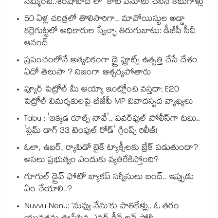
నమ్మించి..శంషాబాద్ లో కోటి వసూలు చేసిన కేటుగాళ్లు
50 ఏళ్ల చరిత్రలో తొలిసారిగా.. మావోయిస్టుల అడ్డా
కర్రెగుట్టలో అధికారుల స్వేచ్ఛా తిరుగుబాటు: డీజీపీ సీవీ
ఆనంద్
ప్రపంచంలోనే అత్యధికంగా డ్రై ఫ్రూట్స్ ఉత్పత్తి చేసే దేశం
ఏదో తెలుసా ? నిజంగా ఆశ్చర్యపోతారు
ప్యూర్ పెట్రోల్ మీ అయ్యా ఇంట్లోంచి వస్తదా: E20
పెట్రోల్ విమర్శకులపై బీజేపీ MP వివాదస్పద వ్యాఖ్యలు
Tabu : 'ఇక్కడ రూల్స్ నావే'.. పవర్‌ఫుల్ పోలీస్‌గా టబు..
'స్లమ్ డాగ్ 33 టెంపుల్ రోడ్' గ్లింప్స్ రిలీజ్!
ఓలా, ఉబర్, ర్యాపిడో బైక్ ట్యాక్సీలకు బ్రేక్ పడుతుందా?
అసలు ప్రభుత్వం ఎందుకు వ్యతిరేకిస్తోంది?
గూగుల్ డ్రైవ్ ఫోటో బ్యాకప్ సర్వీసులు బంద్.. ఇప్పుడు
ఏం చేయాలి..?
Nuvvu Nenu: ‘నువ్వు నేను’కు పాతికేళ్లు.. ఓ తరం