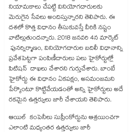
నియామకాలు చేపట్టి వినియోగదారులకు
మెరుగైన సేవలు అందిస్తున్నారని తెలిపారు. ఈ
దశలో కొత్త విధానం తీసుకువస్తే వీరికి నష్టం
వాటిల్లుతుందన్నారు. 2018 జనవరి 4న మార్కెట్‌
పునర్నిర్మాణం, వినియోగదారుల బదిలీ విధానాన్ని
ప్రవేశపెట్టగా పంపిణీదారులు పలు హైకోర్టుల్లో
పిటిషన్‌ దాఖలు చేశారని గుర్తుచేశారు. బాంబే
హైకోర్టు ఈ విధానం ఏకపక్షం, అసమంజమని
పేర్కొంటూ కొట్టివేయడంతో అన్ని హైకోర్టులు అదే
రకమైన ఉత్తర్వులు జారీ చేశాయని తెలిపారు.
ఆయిల్‌ కంపెనీలు సుప్రీంకోర్టును ఆశ్రయించగా
ఎలాంటి మధ్యంతర ఉత్తర్వులు జారీ