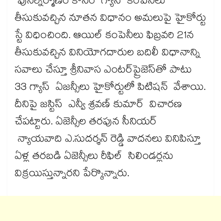
పునర్నిర్మాణం కోసం గ్యాస్‌ కంపెనీలు
తీసుకువచ్చిన నూతన విధానం అమలుపై హైకోర్టు
స్టే విధించింది. ఆయిల్‌ కంపెనీలు ఫిబ్రవరి 21న
తీసుకువచ్చిన వినియోగదారుల బదిలీ విధానాన్ని
సవాలు చేస్తూ శ్రీనివాస ఎంటర్‌ప్రైజెస్‌తో పాటు
33 గ్యాస్‌ ఏజన్సీలు హైకోర్టులో పిటిషన్‌ వేశాయి.
దీనిపై జస్టిస్‌ ఎన్వీ శ్రవణ్‌ కుమార్‌ విచారణ
చేపట్టారు. ఏజెన్సీల తరపున సీనియర్‌
న్యాయవాది ఎ.సుదర్శన్‌ రెడ్డి వాదనలు వినిపిస్తూ
ఏళ్ల తరబడి ఏజెన్సీలు రీఫిల్‌ సిలిండర్లను
విక్రయిస్తున్నారని పేర్కొన్నారు.