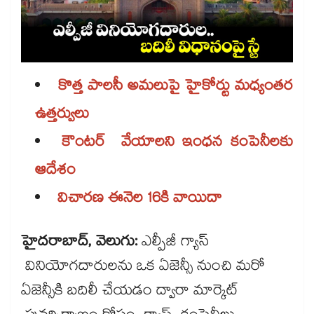
కొత్త పాలసీ అమలుపై హైకోర్టు మధ్యంతర
ఉత్తర్వులు
కౌంటర్ వేయాలని ఇంధన కంపెనీలకు
ఆదేశం
విచారణ ఈనెల 16కి వాయిదా
హైదరాబాద్, వెలుగు:
ఎల్పీజీ గ్యాస్‌
వినియోగదారులను ఒక ఏజెన్సీ నుంచి మరో
ఏజెన్సీకి బదిలీ చేయడం ద్వారా మార్కెట్‌