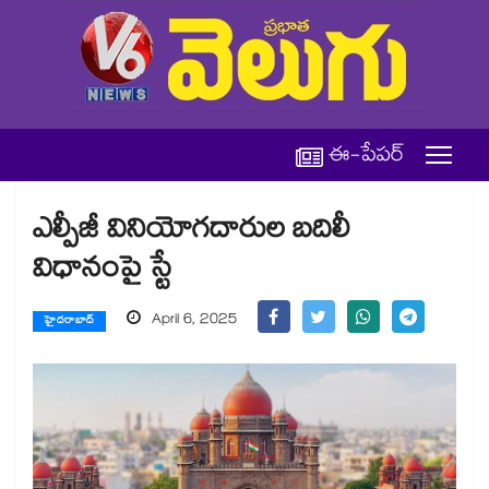
ఈ-పేపర్
ఎల్పీజీ వినియోగదారుల బదిలీ
విధానంపై స్టే
April 6, 2025
హైదరాబాద్