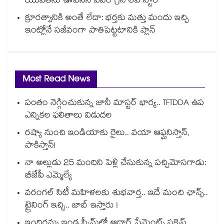
యువతను ఊపేసిన ఎవర్ గ్రీన్ లవ్ స్టోరీ
క్రూరత్వానికి అంతే లేదా: భర్తకు మత్తు మందు ఇచ్చి
ఇంట్లోనే సజీవంగా పాతిపెట్టటానికి ప్లాన్
Most Read News
పంతం నెగ్గించుకున్న జానీ మాస్టర్ భార్య.. TFTDDA ఉప
ఎన్నికల ఫలితాలు విడుదల
రష్యా నుంచి ఇండియాకు రైలు.. వయా ఆఫ్ఘనిస్తాన్,
పాకిస్తాన్!
నా అల్లుడు 25 మందిని పెళ్లి చేసుకున్న పచ్చిమోసగాడు:
బీజేపీ ఎమ్మెల్యే
వరంగల్ సిటీ మహిళలకు శుభవార్త.. ఇదే మంచి ఛాన్స్..
ట్రైనింగ్ ఇచ్చి.. జాబ్ ఇస్తారు !
ఇందిరమ్మ ఇండ్ల స్కీమ్‌‌‌‌‌‌‌‌లో ఆధార్ పేమెంట్స్ సక్సెస్..