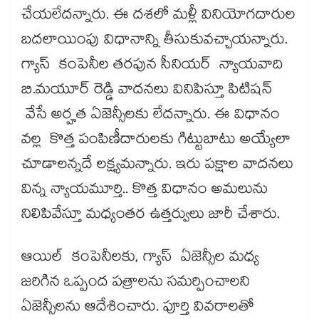
చేయలేదన్నారు. ఈ దశలో మళ్లీ వినియోగదారుల
బదలాయింపు విధానాన్ని తీసుకువచ్చాయన్నారు.
గ్యాస్‌ కంపెనీల తరపున సీనియర్‌ న్యాయవాది
బి.మయూర్‌ రెడ్డి వాదనలు వినిపిస్తూ పిటిషన్‌
వేసే అర్హత ఏజెన్సీలకు లేదన్నారు. ఈ విధానం
వల్ల కొత్త పంపిణీదారులకు గిట్టుబాటు అయ్యేలా
చూడాలన్నదే లక్ష్యమన్నారు. ఇరు పక్షాల వాదనలు
విన్న న్యాయమూర్తి.. కొత్త విధానం అమలును
నిలిపివేస్తూ మధ్యంతర ఉత్తర్వులు జారీ చేశారు.
ఆయిల్‌ కంపెనీలకు, గ్యాస్‌ ఏజెన్సీల మధ్య
జరిగిన ఒప్పంద పత్రాలను సమర్పించాలని
ఏజెన్సీలను ఆదేశించారు. పూర్తి వివరాలతో