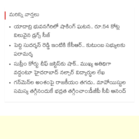
మరిన్ని వార్తలు
యాదాద్రి భువనగిరిలో షాకింగ్ ఘటన.. రూ.54 కోట్ల
విలువైన డ్రగ్స్ సీజ్
పెద్ది సుదర్శన్ రెడ్డి ఇంటికి కేసీఆర్.. కుటుంబ సభ్యులకు
పరామర్శ
సుప్రీం కోర్టు చీఫ్ జస్టిస్⁭కు షాక్.. ముఖ్య అతిథిగా
వద్దంటూ హైదరాబాద్ నల్సార్ విద్యార్థుల లేఖ
గన్⁭మెన్⁭ల అంశంపై రాజకీయం తగదు.. మావోయిస్టుల
సమస్య తగ్గినందుకే భద్రత తగ్గించాం:డీజీపీ సీవీ ఆనంద్