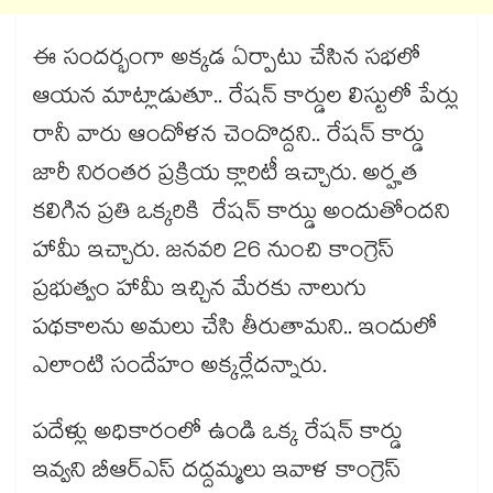
ఈ సందర్భంగా అక్కడ ఏర్పాటు చేసిన సభలో
ఆయన మాట్లాడుతూ.. రేషన్ కార్డుల లిస్టులో పేర్లు
రానీ వారు ఆందోళన చెందొద్దని.. రేషన్ కార్డు
జారీ నిరంతర ప్రక్రియ క్లారిటీ ఇచ్చారు. అర్హత
కలిగిన ప్రతి ఒక్కరికి రేషన్ కార్డుు అందుతోందని
హామీ ఇచ్చారు. జనవరి 26 నుంచి కాంగ్రెస్
ప్రభుత్వం హామీ ఇచ్చిన మేరకు నాలుగు
పథకాలను అమలు చేసి తీరుతామని.. ఇందులో
ఎలాంటి సందేహం అక్కర్లేదన్నారు.
పదేళ్లు అధికారంలో ఉండి ఒక్క రేషన్ కార్డు
ఇవ్వని బీఆర్ఎస్ దద్దమ్మలు ఇవాళ కాంగ్రెస్