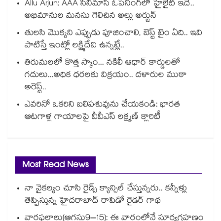
Allu Arjun: AAA సినిమాస్ ఓపెనింగ్‌లో హైలైట్ ఇదే..
అభిమానుల మనసు గెలిచిన అల్లు అర్జున్
తులసి మొక్కని ఎప్పుడు పూజించాలి, బెస్ట్ టైం ఏది.. ఇవి
పాటిస్తే ఇంట్లో లక్ష్మిదేవి ఉన్నట్లే..
తిరుమలలో కొత్త స్కాం... నకిలీ ఆధార్ కార్డులతో
గదులు...అధిక ధరలకు విక్రయం.. దళారుల ముఠా
అరెస్ట్..
ఎవరినో ఒకరిని బలిపశువును చేయకండి: భారత
ఆటగాళ్ల గాయాలపై వీవీఎస్ లక్ష్మణ్ క్లారిటీ
Most Read News
నా వైకల్యం చూసి రైడ్స్ క్యాన్సిల్ చేస్తున్నరు.. కన్నీళ్లు
తెప్పిస్తున్న హైదరాబాద్ రాపిడో రైడర్ గాథ
వారఫలాలు(ఆగస్టు9–15): ఈ వారంలోనే సూర్యగ్రహణం