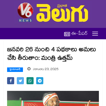
ఈ-పేపర్
జనవరి 26 నుంచి 4 పథకాలు అమలు
చేసి తీరుతాం: మంత్రి ఉత్తమ్
January 23, 2025
హైదరాబాద్