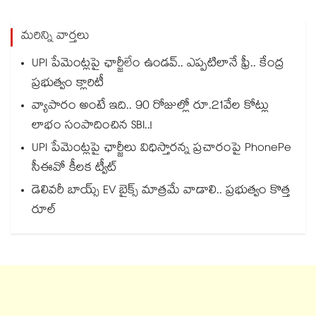
మరిన్ని వార్తలు
UPI పేమెంట్లపై ఛార్జీలేం ఉండవ్.. ఎప్పటిలానే ఫ్రీ.. కేంద్ర
ప్రభుత్వం క్లారిటీ
వ్యాపారం అంటే ఇది.. 90 రోజుల్లో రూ.21వేల కోట్లు
లాభం సంపాదించిన SBI..!
UPI పేమెంట్లపై ఛార్జీలు విధిస్తారన్న ప్రచారంపై PhonePe
సీఈవో కీలక ట్వీట్
డెలివరీ బాయ్స్ EV బైక్స్ మాత్రమే వాడాలి.. ప్రభుత్వం కొత్త
రూల్