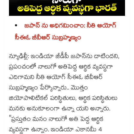
జపాన్ ను అధిగమించాం: నీతి ఆయోగ్
సీఈఓ బీవీఆర్ సుబ్రహ్మణ్యం
న్యూఢిల్లీ: ఇండియా జీడీపీ జపాన్​ను దాటిందని,
ప్రపంచంలో నాలుగో అతిపెద్ద ఆర్థిక వ్యవస్థగా
ఎదిగామని నీతి ఆయోగ్ సీఈఓ బీవీఆర్
సుబ్రహ్మణ్యం పేర్కొన్నారు.. మొత్తం
జియోపొలిటికల్ పరిస్థితులు, ఆర్థిక పరిస్థితులు
మనకు అనుకూలంగా ఉన్నా యని అన్నారు.
"ప్రస్తుతం మనం నాలుగో అతి పెద్ద ఆర్థిక
వ్యవస్థగా ఉన్నాం. ఇండియా ఎకానమీ 4