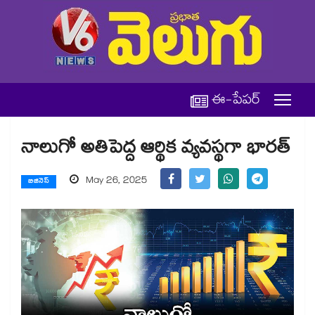
ఈ-పేపర్
నాలుగో అతిపెద్ద ఆర్థిక వ్యవస్థగా భారత్​
May 26, 2025
బిజినెస్