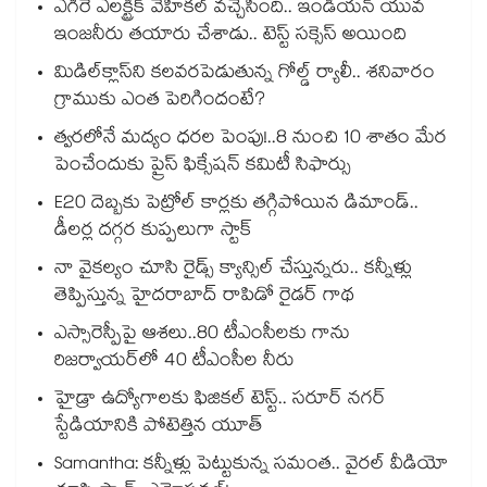
ఎగిరే ఎలక్ట్రిక్ వెహికల్ వచ్చేసింది.. ఇండియన్ యువ
ఇంజనీరు తయారు చేశాడు.. టెస్ట్ సక్సెస్ అయింది
మిడిల్‌క్లాస్‌ని కలవరపెడుతున్న గోల్డ్ ర్యాలీ.. శనివారం
గ్రాముకు ఎంత పెరిగిందంటే?
త్వరలోనే మద్యం ధ‌‌ర‌‌ల పెంపు!..8 నుంచి 10 శాతం మేర
పెంచేందుకు ప్రైస్ ఫిక్సేష‌‌న్ క‌‌మిటీ సిఫార్సు
E20 దెబ్బకు పెట్రోల్ కార్లకు తగ్గిపోయిన డిమాండ్..
డీలర్ల దగ్గర కుప్పలుగా స్టాక్
నా వైకల్యం చూసి రైడ్స్ క్యాన్సిల్ చేస్తున్నరు.. కన్నీళ్లు
తెప్పిస్తున్న హైదరాబాద్ రాపిడో రైడర్ గాథ
ఎస్సారెస్పీపై ఆశలు..80 టీఎంసీలకు గాను
రిజర్వాయర్‌‌‌‌‌‌‌‌‌‌‌‌‌‌‌‌లో 40 టీఎంసీల నీరు
హైడ్రా ఉద్యోగాలకు ఫిజికల్ టెస్ట్.. సరూర్ నగర్
స్టేడియానికి పోటెత్తిన యూత్
Samantha: కన్నీళ్లు పెట్టుకున్న సమంత.. వైరల్ వీడియో