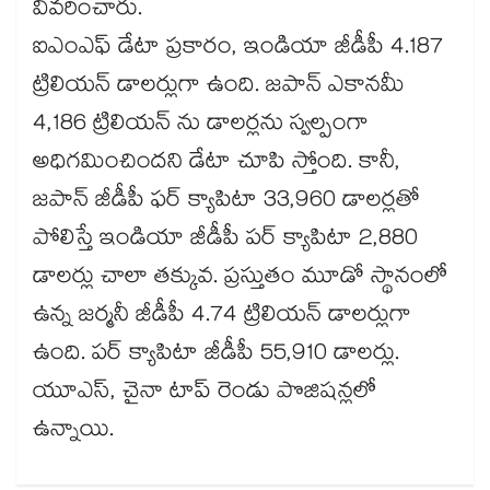
వివరించారు.
ఐఎంఎఫ్ డేటా ప్రకారం, ఇండియా జీడీపీ 4.187
ట్రిలియన్ డాలర్లుగా ఉంది. జపాన్ ఎకానమీ
4,186 ట్రిలియన్ ను డాలర్లను స్వల్పంగా
అధిగమించిందని డేటా చూపి స్తోంది. కానీ,
జపాన్ జీడీపీ ఫర్ క్యాపిటా 33,960 డాలర్లతో
పోలిస్తే ఇండియా జీడీపీ పర్ క్యాపిటా 2,880
డాలర్లు చాలా తక్కువ. ప్రస్తుతం మూడో స్థానంలో
ఉన్న జర్మనీ జీడీపీ 4.74 ట్రిలియన్ డాలర్లుగా
ఉంది. పర్ క్యాపిటా జీడీపీ 55,910 డాలర్లు.
యూఎస్, చైనా టాప్ రెండు పొజిషన్లలో
ఉన్నాయి.