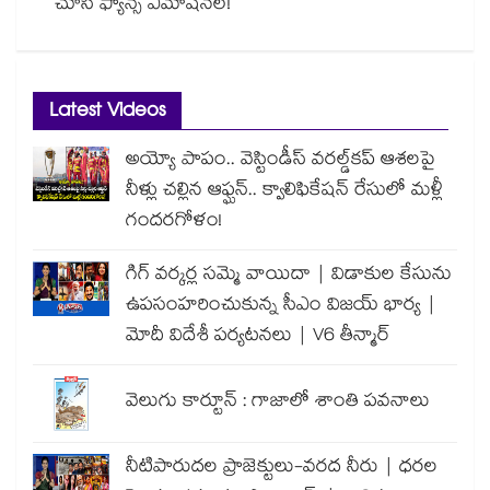
చూసి ఫ్యాన్స్ ఎమోషనల్!
Latest Videos
అయ్యో పాపం.. వెస్టిండీస్ వరల్డ్‌కప్ ఆశలపై
నీళ్లు చల్లిన ఆఫ్ఘన్.. క్వాలిఫికేషన్ రేసులో మళ్లీ
గందరగోళం!
గిగ్ వర్కర్ల సమ్మె వాయిదా | విడాకుల కేసును
ఉపసంహరించుకున్న సీఎం విజయ్ భార్య |
మోదీ విదేశీ పర్యటనలు | V6 తీన్మార్
వెలుగు కార్టూన్ : గాజాలో శాంతి పవనాలు
నీటిపారుదల ప్రాజెక్టులు-వరద నీరు | ధరల