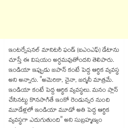
ఇంటర్నేషనల్ మానిటరీ ఫండ్ (ఐఎంఎఫ్) డేటాను
చూస్తే ఈ విషయం అర్ధమవుతోందని తెలిపారు.
ఇండియా ఇప్పుడు జపాన్ కంటే పెద్ద ఆర్థిక వ్యవస్థ
అని అన్నారు. "అమెరికా, చైనా, జర్మనీ మాత్రమే.
ఇండియా కంటే పెద్ద ఆర్థిక వ్యవస్థలు. మనం ప్లాన్
చేసినట్టు కొనసాగితే ఇంకో రెండున్నర నుంచి
మూడేళ్లలో ఇండియా మూడో అతి పెద్ద ఆర్థిక
వ్యవస్థగా ఎదుగుతుంది" అని సుబ్రహ్మణ్యం