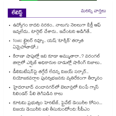
మరిన్ని వార్తలు
లేటెస్ట్
ఉద్యోగం కాదది నరకం.. నాలుగు నెలలుగా వీక్లీ ఆఫ్
ఇవ్వలేదు.. టార్గెట్ చేశారు.. ఇదేంటని అడిగితే..
Toxic ట్రైలర్ రివ్యూ.. యష్ ‘టాక్సిక్’ తర్వాత
ఏమైపోతాడో..!
కిరాణా షాపుల్లో ఇవి కూడా అమ్ముతారా..? వరంగల్
జిల్లాలో ఎక్సైజ్ అధికారుల దాడుల్లో షాకింగ్ నిజాలు..
డీలిమిటేషన్‎పై తగ్గేదే లేదన్న విజయ్ సర్కార్..
నియోజకవర్గాల పునర్విభజనకు వ్యతిరేకంగా తీర్మానం
హైదరాబాద్⁪ చందానగర్⁫లో బెలూన్లలో నింపే గ్యాస్
సిలిండర్ పేలి తెగిపడిన కాలు
కూటమి ప్రభుత్వం హెరిటేజ్, ప్రైవేట్ డెయిరీల కోసం...
విజయ డెయిరీని బలి తీసుకుంటోంది: సీపీఎం