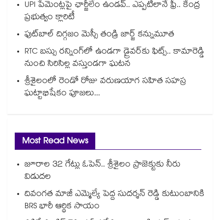
UPI పేమెంట్లపై ఛార్జీలేం ఉండవ్.. ఎప్పటిలానే ఫ్రీ.. కేంద్ర
ప్రభుత్వం క్లారిటీ
ఫుట్‎బాల్ దిగ్గజం మెస్సీ తండ్రి జార్జ్ కన్నుమూత
RTC బస్సు రన్నింగ్⁫లో ఉండగా డ్రైవర్‌కు ఫిట్స్.. కామారెడ్డి
నుంచి సిరిసిల్ల వస్తుండగా ఘటన
శ్రీశైలంలో రెండో రోజు వరుణయాగ సహిత సహస్ర
ఘట్టాభిషేకం పూజలు...
Most Read News
జూరాల 32 గేట్లు ఓపెన్.. శ్రీశైలం ప్రాజెక్టుకు నీరు
విడుదల
దివంగత మాజీ ఎమ్మెల్యే పెద్ద సుదర్శన్ రెడ్డి కుటుంబానికి
BRS భారీ ఆర్థిక సాయం