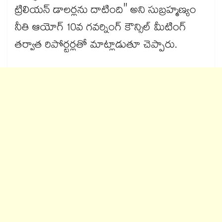
ట్రిలియన్ డాలర్లను దాటింది" అని సుబ్రహ్మణ్యం
నీతి ఆయోగ్ 10వ గవర్నింగ్ కౌన్సిల్ మీటింగ్
తర్వాత రిపోర్టర్లతో మాట్లాడుతూ చెప్పారు.