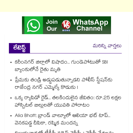
మరిన్ని వార్తలు
లేటెస్ట్
కరీంనగర్ జిల్లాలో విషాదం.. గుండెపోటుతో SBI
బ్యాంకులోనే రైతు మృతి
ప్రేమకు తండ్రి అడ్డుపడుతున్నాడని పోలీస్ స్టేషన్⁪కు
రాజేంద్ర నగర్ ఎమ్మెల్యే కొడుకు !
ఒక్క ర్యాపిడో రైడ్.. తలకిందులైన జీవితం: రూ.25 లక్షల
హాస్పిటల్ బిల్లులతో యువతి పోరాటం
Alia Bhatt: బ్రాండ్ వాల్యూలో ఆలియా భట్ టాప్..
వెనకపడ్డ దీపికా, రష్మిక మందన్న