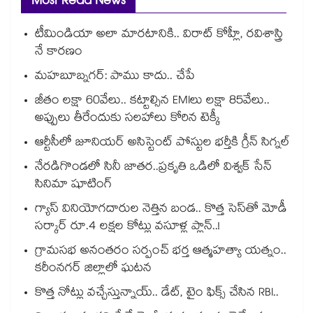
Most Read News
టీమిండియా అలా మారటానికి.. విరాట్ కోహ్లీ, రవిశాస్త్రి
నే కారణం
మహబూబ్నగర్: పాము కాదు.. చేపే
జీతం లక్షా 60వేలు.. కట్టాల్సిన EMIలు లక్షా 85వేలు..
అప్పులు తీరేందుకు సలహాలు కోరిన టెక్కీ
ఆర్టీసీలో జూనియర్ అసిస్టెంట్‌‌ పోస్టుల భర్తీకి గ్రీన్‌‌ సిగ్నల్
నేరడిగొండలో సినీ జాతర..ప్రకృతి ఒడిలో విశ్వక్ సేన్
సినిమా షూటింగ్
గ్యాస్ వినియోగదారుల నెత్తిన బండ.. కొత్త సెస్‌తో మోడీ
సర్కార్ రూ.4 లక్షల కోట్లు వసూళ్ల ప్లాన్..!
గ్రామసభ అనంతరం సర్పంచ్ భర్త ఆత్మహత్యా యత్నం..
కరీంనగర్ జిల్లాలో ఘటన
కొత్త నోట్లు వచ్చేస్తున్నాయ్.. డేట్, టైం ఫిక్స్ చేసిన RBI..