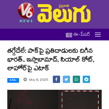
ఈ-పేపర్
తగ్గేదేలే: పాక్‎పై ప్రతిదాడులకు దిగిన
భారత్.. ఇస్లాబామాద్, సియాల్ కోట్,
లాహోర్‎పై ఎటాక్
May 8, 2025
విదేశం