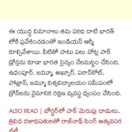
ఈ యుద్ధ విమానాలు తమ పరిధి దాటి భారత్
లోకి ప్రవేశించడంతో ఇండియన్ ఆర్మీ
కూల్చివేశాయి. వీటితో పాటు పలు చోట్ల పాక్
డ్రోన్లను కూడా భారత సైన్యం నేలమట్టం చేసింది.
ఉధంపూర్, జమ్మూ, అఖ్నూర్, పఠాన్‌కోట్‌,
పోఖ్రాన్, జమ్మూ విశ్వవిద్యాలయం సమీపంలో
డ్రోన్‌లను వైమానిక రక్షణ వ్యవస్థ ధ్వంసం చేసింది.
ALSO READ | బోర్డర్‎లో పాక్ మెరుపు దాడులు..
త్రివిధ దళాధిపతులతో రాజ్‎నాథ్ సింగ్ అత్యవసర