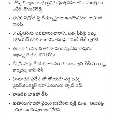
రోడ్డు నిర్మాణ కాంట్రాక్టర్లకు పూర్తి సహకారం: మంత్రులు
వివేక్, కోమటిరెడ్డి
ఈ20 పెట్రోల్ పై దేశవ్యాప్తంగా ఆందోళనలు: రాహుల్
గాంధీ
Sr ఎన్టీఆర్‌ను అవమానించారా?.. సత్య సీన్‌పై రచ్చ:
‘కొరియన్ కనకరాజు’ వివాదంపై వరుణ్ తేజ్ క్లారిటీ
ఈ నెల 15 నుంచి ఆసరా పింఛన్లు..ఏదులాపురం
అభివృద్ధికి రూ. 100 కోట్లు
రేషన్ షాపుల్లో 14 రకాల సరుకులు ఇవ్వాలి..సీపీఎం రాష్ట్ర
కార్యదర్శి జాన్ వెస్లీ
హిమాచల్ ప్రదేశ్ లో లోయలో పడ్డ బస్సు..
డ్రైవర్,కండక్టర్ సహా ఏడుగురు స్పాట్ డెడ్
పాజిటివ్ టాక్⁬తో డీసీ
కుషాయిగూడలో వైద్యం వికటించి వ్యక్తి మృతి.. ఆసుపత్రి
ఎదుట బంధువుల ఆందోళన