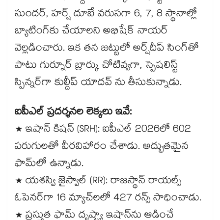
సుందర్, హర్ష్ దూబే వరుసగా 6, 7, 8 స్థానాల్లో
బ్యాటింగ్‌కు చేయాలని అభిషేక్ నాయర్
వెల్లడించారు. ఇక తన జట్టులో అర్ష్‌దీప్ సింగ్‌తో
పాటు గుర్నూర్ బ్రార్కు చోటివ్వగా, స్పెషలిస్ట్
స్పిన్నర్‌గా కుల్దీప్ యాదవ్ ను తీసుకున్నాడు.
ఐపీఎల్ ప్రదర్శనల లెక్కలు ఇవే:
* ఇషాన్ కిషన్ (SRH): ఐపీఎల్ 2026లో 602
పరుగులతో వీరవిహారం చేశాడు. అద్భుతమైన
ఫామ్‌లో ఉన్నాడు.
* యశస్వి జైస్వాల్ (RR): రాజస్థాన్ రాయల్స్
ఓపెనర్‌గా 16 మ్యాచ్‌లలో 427 రన్స్ సాధించాడు.
* ప్రస్తుత ఫామ్ దృష్ట్యా ఇషాన్‌ను ఆడించే