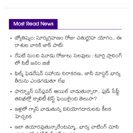
Most Read News
జ్యోతిష్యం: సూర్యగ్రహణం రోజు చతుర్గ్రహ యోగం.. ఈ
రాశుల వారికి జాక్ పాట్!
రేపటి నుంచి మూడు రోజులు సెలవులు : టూర్ల ప్లానింగ్
లో సిటీ జనం బిజీ
ఫిల్మ్ ఫెడరేషన్ సహాయ నిరాకరణ.. జానీ మాస్టర్ భార్య
తీరును ఎండగడుతూ లేఖ
ఫార్చ్యూన్ సన్‌ఫ్లవర్ ఆయిల్ వాడుతున్నారా.. ఫుడ్ సేఫ్టీ
తనిఖీల్లో క్వాలిటీ టెస్ట్ ఫెయిలైంది తెలుసా?
ఇళ్లలో గ్యాస్ వాడుతున్న వినియోగదారులకు కీలక
హెచ్చరిక
ఇలా తయారవుతున్నారేంటమ్మా.. భార్య చాటింగ్ చూసి