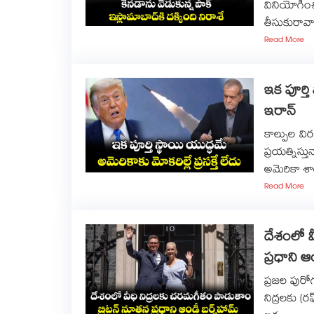
వినియోగించ
తీసుకురావా
Read More
ఇక పూర్తి 
ఇరాన్
కాల్పుల వ
ప్రయత్నిస
అమెరికా శ
Read More
దేశంలో వ
ప్రధాని ఆం
ప్రజల పురోగ
నిద్రలకు (