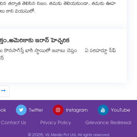
ిచిన తర్వాత తెలిసిన నిజం. తమకు తెలియకుండా.. తమకు ఊహ
లు కాని వయసులో.
 రక్తం..అమెరికాకు ఇరాన్ హెచ్చరిక
నసాగిస్తే భారీ స్థాయిలో జవాబు చెప్తం ఏ సరిహద్దూ సేఫ్​
రాన్
ok
Twitter
Instagram
YouTube
Contact Us
Privacy Policy
Grievance Redressal
© 2026, VIL Media Pvt Ltd. All rights reserved