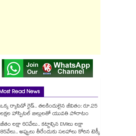
Most Read News
ఒక్క ర్యాపిడో రైడ్.. తలకిందులైన జీవితం: రూ.25
లక్షల హాస్పిటల్ బిల్లులతో యువతి పోరాటం
జీతం లక్షా 60వేలు.. కట్టాల్సిన EMIలు లక్షా
85వేలు.. అప్పులు తీరేందుకు సలహాలు కోరిన టెక్కీ