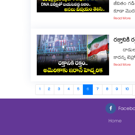
జీవితం గడ
కూడా మొద
Read More
రక్తానికి
దాడులు కొ
కాదన్న టెహ్
Read More
1
2
3
4
5
6
7
8
9
10
Facebo
Home