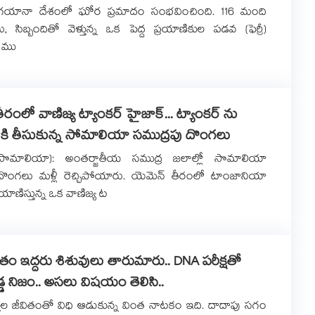
ౌన్: గయానా దేశంలో ఘోర ప్రమాదం సంభవించింది. 116 మంది
ు, సిబ్బందితో వెళ్తున్న ఒక పెద్ద ప్రయాణికుల పడవ (ఫెర్రీ)
 ము
రంలో వాణిజ్య ట్యాంకర్ హైజాక్... ట్యాంకర్‌‌ ను
కి తీసుకున్న సోమాలియా సముద్రపు దొంగలు
(సొమాలియా): అంతర్జాతీయ సముద్ర జలాల్లో సొమాలియా
దొంగలు మళ్లీ రెచ్చిపోయారు. యెమెన్ తీరంలో టాంజానియా
యాణిస్తున్న ఒక వాణిజ్య ట
్రితం ఇద్దరు శిశువులు తారుమారు.. DNA పరీక్షతో
 నిజం.. అసలు విషయం తెలిసి..
క్తుల జీవితంతో విధి ఆడుకున్న వింత నాటకం ఇది. దాదాపు సగం