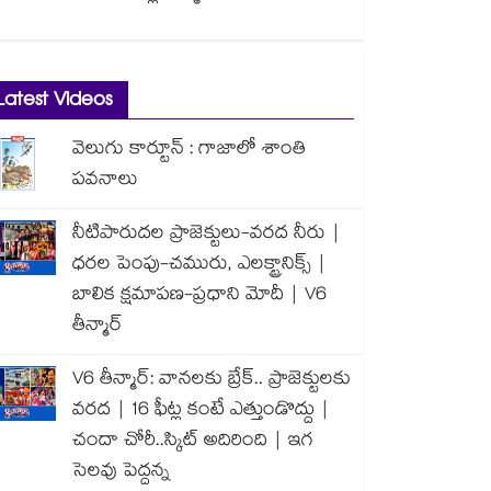
Latest Videos
వెలుగు కార్టూన్ : గాజాలో శాంతి
పవనాలు
నీటిపారుదల ప్రాజెక్టులు-వరద నీరు |
ధరల పెంపు-చమురు, ఎలక్ట్రానిక్స్ |
బాలిక క్షమాపణ-ప్రధాని మోదీ | V6
తీన్మార్
V6 తీన్మార్: వానలకు బ్రేక్.. ప్రాజెక్టులకు
వరద | 16 ఫీట్ల కంటే ఎత్తుండొద్దు |
చందా చోరీ..స్కిట్ అదిరింది | ఇగ
సెలవు పెద్దన్న