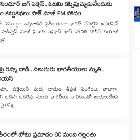
ింధూర్ బిగ్ సక్సెస్.. ఓటమి కప్పిపుచ్చుకునేందుకు
్యం కట్టుకథలు: పాక్ మాజీ PM సోదరి
్: పహల్గాం ఉగ్రదాడికి ప్రతీకారంగా భారత్ చేపట్టిన ఆపరేషన్
యాఖ
ప్‎పై రష్యా దాడి.. నలుగురు భారతీయులు మృతి..
ీరియస్
: రష్యా, ఉక్రెయిన్ మధ్య దాడుల తీవ్రత పెరిగింది. తాజాగా,
‌లోని ఒడెసా ఓడరేవు నుంచి భారతీయ నావికులతో బయలుదేరిన
పై రష్య
ీరంలో బోటు ప్రమాదం 60 మంది గల్లంతు