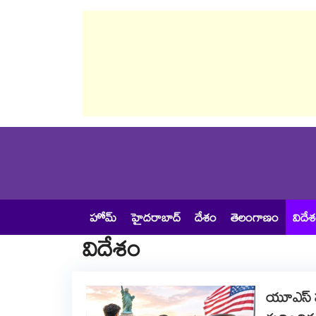
హోమ్
హైదరాబాద్
దేశం
తెలంగాణం
విదే
విదేశం
యూఎస్ స్ట