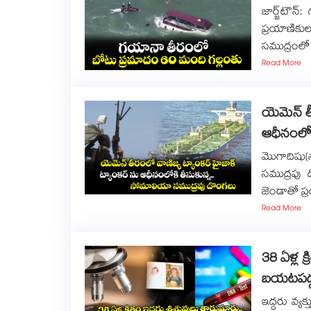
జార్జ్‌‌ట
ప్రయాణికుల
సముద్రంలో
Read More
యెమెన్ తీ
ఆధీనంలో
మొగాదిషు
సముద్రపు 
జెండాతో ప్ర
Read More
38 ఏళ్ల క
బయటపడ్డ
ఇద్దరు వ్య