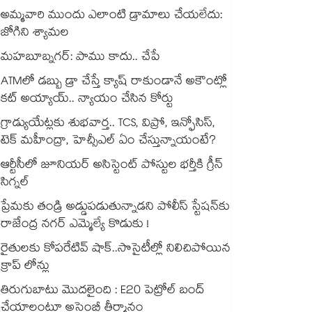
అమ్మవారి ముందు ఎలాంటి డ్రామాలు చేయలేదు:
జోగిని శ్యామల
మహబూబ్నగర్: పాము కాదు.. చేపే
ATMలో డబ్బు డ్రా చేస్తే క్యాష్ రాకుండానే అకౌంట్లో
కట్ అయ్యాయ్.. న్యాయం చేసిన కోర్టు
గ్రాడ్యుయేట్లకు శుభవార్త.. TCS, విప్రో, ఇన్ఫోసిస్,
టెక్ మహీంద్రా, హెచ్సీఎల్ ఏం చేస్తున్నాయంటే?
ఆర్టీసీలో జూనియర్ అసిస్టెంట్‌‌ పోస్టుల భర్తీకి గ్రీన్‌‌
సిగ్నల్
ప్రేమకు తండ్రి అడ్డుపడుతున్నాడని పోలీస్ స్టేషన్⁪కు
రాజేంద్ర నగర్ ఎమ్మెల్యే కొడుకు !
రైతులకు కోపరేటివ్ షాక్..సొసైటీల్లో నిలిచిపోయిన
క్రాప్ లోన్లు
తిరుగుబాటు మొదలైంది : E20 పెట్రోల్ బంద్
చేయాలంటూ అసెంబ్లీ తీర్మానం