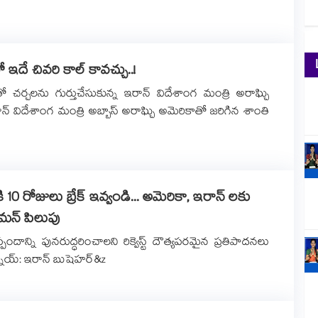
ో ఇదే చివరి కాల్ కావచ్చు..!
తో చర్చలను గుర్తుచేసుకున్న ఇరాన్ విదేశాంగ మంత్రి అరాఘ్చి
రాన్ విదేశాంగ మంత్రి అబ్బాస్ అరాఘ్చి అమెరికాతో జరిగిన శాంతి
ి 10 రోజులు బ్రేక్ ఇవ్వండి... అమెరికా, ఇరాన్ లకు
మన్ పిలుపు
్ ఒప్పందాన్ని పునరుద్ధరించాలని రిక్వెస్ట్ దౌత్యపరమైన ప్రతిపాదనలు
య్: ఇరాన్ బుషెహర్‌‌‌&z