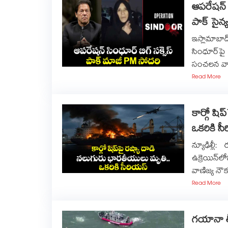
ఆపరేషన్ స
పాక్ సైన
ఇస్లామాబాద
సింధూర్‏పై పాకిస్తాన్ మాజీ ప్రధాని ఇమ్రాన్ ఖాన్ సోదరి నొరీన్ నియాజీ
సంచలన వ్
Read More
కార్గో షి
ఒకరికి స
న్యూఢిల్లీ
ఉక్రెయిన్
వాణిజ్య నౌక
Read More
గయానా త