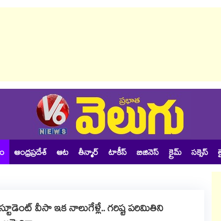
శం
ఆంధ్రప్రదేశ్
ఆట
తీన్మార్
టాకీస్
బిజినెస్
క్రైమ్
సక్సెస్
ల
ూడెంట్ వీసా ఇక నాలుగేళ్లే.. గరిష్ట పరిమితిని