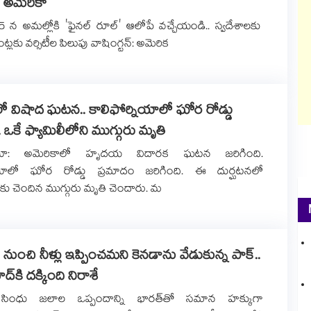
 అమెరికా
 15 న అమల్లోకి 'ఫైనల్ రూల్' ఆలోపే వచ్చేయండి.. స్వదేశాలకు
డెంట్లకు వర్సిటీల పిలుపు వాషింగ్టన్: అమెరిక
ో విషాద ఘటన.. కాలిఫోర్నియాలో ఘోర రోడ్డు
 ఒకే ఫ్యామిలీలోని ముగ్గురు మృతి
్నియా: అమెరికాలో హృదయ విదారక ఘటన జరిగింది.
నియాలో ఘోర రోడ్డు ప్రమాదం జరిగింది. ఈ దుర్ఘటనలో
కు చెందిన ముగ్గురు మృతి చెందారు. మ
ుంచి నీళ్లు ఇప్పించమని కెనడాను వేడుకున్న పాక్..
్‌కి దక్కింది నిరాశే
 సింధు జలాల ఒప్పందాన్ని భారత్‌తో సమాన హక్కుగా