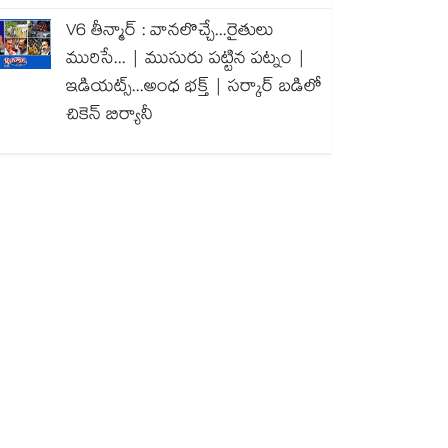
V6 తీన్మార్ : వానలొచ్చే...రైతులు
మురిసే... | ముసురు పట్టిన పట్నం |
ఇడియట్స్...అంధ భక్త్ | సర్కార్ బడిలో
చికెన్ బిర్యానీ