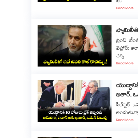
బర
Read More
ఫ్యామిలీత
ట్రంప్ టీం
టెహ్రాన్: ఇ
చర్చ
Read More
యుద్ధానిక
ఖతార్, ఒ
సీజ్‌‌‌‌ఫైర
అందుతున్నా
Read More