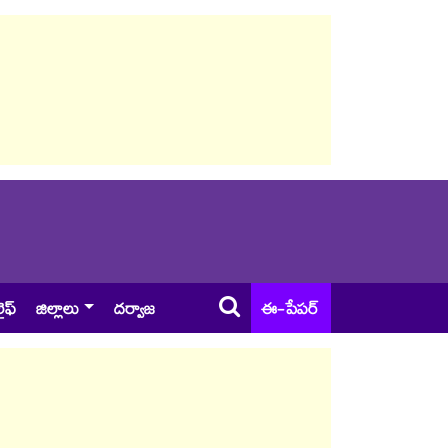
ైఫ్
జిల్లాలు
దర్వాజ
ఈ-పేపర్