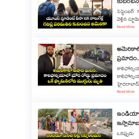
కుదించిన
సెప్టెంబర్
వెళ్లిన స్టూ
Read More
అమెరికాల
ప్రమాదం..
కాలిఫోర
కాలిఫోర్
హైదరాబాద్⁭
Read More
ఇండియా న
ఇస్లామాబాద
ఒకప్పుడు