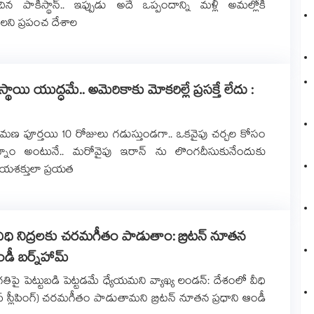
ిన పాకిస్థాన్.. ఇప్పుడు అదే ఒప్పందాన్ని మళ్లీ అమల్లోకి
లని ప్రపంచ దేశాల
స్థాయి యుద్ధమే.. అమెరికాకు మోకరిల్లే ప్రసక్తే లేదు :
ిరమణ పూర్తయి 10 రోజులు గడుస్తుండగా.. ఒకవైపు చర్చల కోసం
్తున్నాం అంటునే.. మరోవైపు ఇరాన్ ను లొంగదీసుకునేందుకు
ాయశక్తులా ప్రయత
ీధి నిద్రలకు చరమగీతం పాడుతాం: బ్రిటన్ నూతన
డీ బర్న్‌‌‌‌హామ్
తిపై పెట్టుబడి పెట్టడమే ధ్యేయమని వ్యాఖ్య లండన్: దేశంలో వీధి
రఫ్ స్లీపింగ్) చరమగీతం పాడుతామని బ్రిటన్ నూతన ప్రధాని ఆండీ