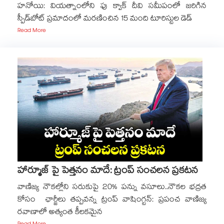
హనోయి: వియత్నాంలోని ఫు క్వాక్ దీవి సమీపంలో జరిగిన
స్పీడ్‌‌‌‌‌‌‌‌బోట్ ప్రమాదంలో మరణించిన 15 మంది టూరిస్టుల డెడ్
Read More
హార్మూజ్ పై పెత్తనం మాదే: ట్రంప్ సంచలన ప్రకటన
వాణిజ్య నౌకల్లోని సరుకుపై 20% పన్ను వసూలు..నౌకల భద్రత
కోసం ఛార్జీలు తప్పవన్న ట్రంప్ వాషింగ్టన్: ప్రపంచ వాణిజ్య
రవాణాలో అత్యంత కీలకమైన