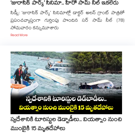
‘జురాసిక్ పార్క్’ సినిమా.. హీరో సామ్ నీల్ ఇకలేరు
సిడ్నీ: ‘జురాసిక్ పార్క్’ సినిమాల్లో డాక్టర్ అలన్ గ్రాంట్ పాత్రతో
ప్రపంచవ్యాప్తంగా గుర్తింపు పొందిన సర్ సామ్ నీల్ (78)
సోమవారం కన్నుమూశారు
Read More
స్వదేశానికి టూరిస్టుల డెడ్బాడీలు.. వియత్నాం నుంచి
ముంబైకి 15 మృతదేహాలు