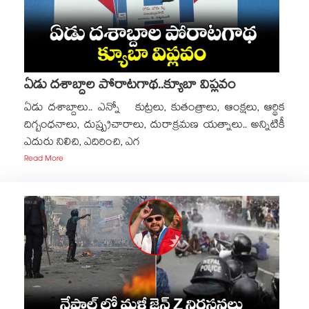
ఏడు దశాబ్దాల పోరాటగాథ..క్యూబా విప్లవం
ఏడు దశాబ్దాలు.. ఎన్నో కుట్రలు, కుతంత్రాలు, ఆంక్షలు, ఆర్థిక
దిగ్బంధనాలు, దుష్ప్రచారాలు, దురాక్రమణ యత్నాలు.. అన్నిటికీ
ఎదురు నిలిచి, ఎదిరించి, ఎగ
Read More