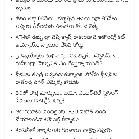
అమ్మవారి ముందు ఎలాంటి డ్రామాలు చేయలేదు: జోగిని
శ్యామల
జీతం లక్షా 60వేలు.. కట్టాల్సిన EMIలు లక్షా 85వేలు..
అప్పులు తీరేందుకు సలహాలు కోరిన టెక్కీ
ATMలో డబ్బు డ్రా చేస్తే క్యాష్ రాకుండానే అకౌంట్లో కట్
అయ్యాయ్.. న్యాయం చేసిన కోర్టు
గ్రాడ్యుయేట్లకు శుభవార్త.. TCS, విప్రో, ఇన్ఫోసిస్, టెక్
మహీంద్రా, హెచ్సీఎల్ ఏం చేస్తున్నాయంటే?
ప్రేమకు తండ్రి అడ్డుపడుతున్నాడని పోలీస్ స్టేషన్⁪కు
రాజేంద్ర నగర్ ఎమ్మెల్యే కొడుకు !
5Gలో కొత్త మార్పులు.. జియో, ఎయిర్‌టెల్ స్లైసింగ్
సేవలకు TRAI గ్రీన్ సిగ్నల్
తిరుగుబాటు మొదలైంది : E20 పెట్రోల్ బంద్
చేయాలంటూ అసెంబ్లీ తీర్మానం
కంపెనీలో కార్మికులకు గంజాయి చాక్లెట్ల సప్లయ్