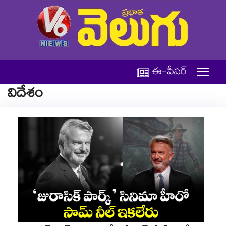
ఈ-పేపర్
విదేశం