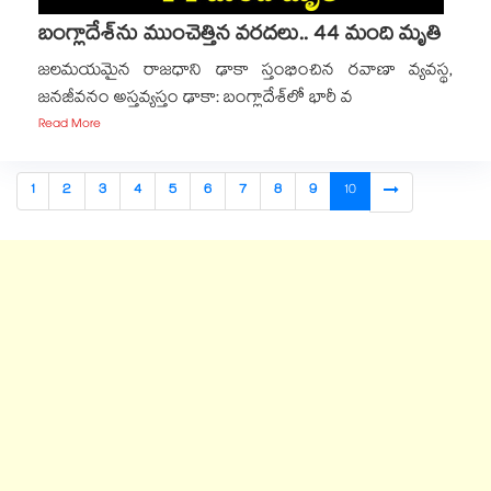
బంగ్లాదేశ్‌‌‌‌‌‌‌‌ను ముంచెత్తిన వరదలు.. 44 మంది మృతి
జలమయమైన రాజధాని ఢాకా స్తంభించిన రవాణా వ్యవస్థ,
జనజీవనం అస్తవ్యస్తం ఢాకా: బంగ్లాదేశ్‌‌‌‌‌‌‌‌లో భారీ వ
Read More
1
2
3
4
5
6
7
8
9
10