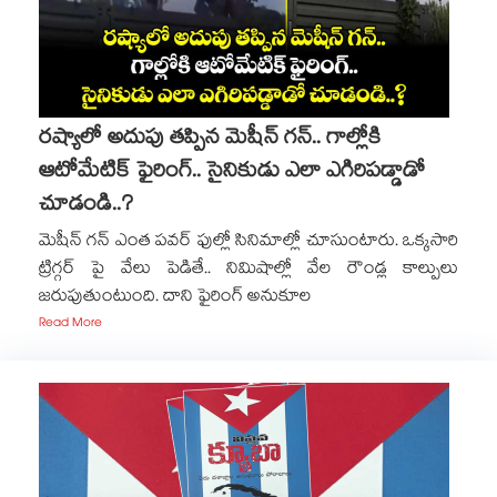
రష్యాలో అదుపు తప్పిన మెషీన్ గన్.. గాల్లోకి
ఆటోమేటిక్ ఫైరింగ్.. సైనికుడు ఎలా ఎగిరిపడ్డాడో
చూడండి..?
మెషీన్ గన్ ఎంత పవర్ ఫుల్లో సినిమాల్లో చూసుంటారు. ఒక్కసారి
ట్రిగ్గర్ పై వేలు పెడితే.. నిమిషాల్లో వేల రౌండ్ల కాల్పులు
జరుపుతుంటుంది. దాని ఫైరింగ్ అనుకూల
Read More