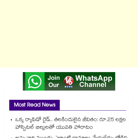
Most Read News
ఒక్క ర్యాపిడో రైడ్.. తలకిందులైన జీవితం: రూ.25 లక్షల
హాస్పిటల్ బిల్లులతో యువతి పోరాటం