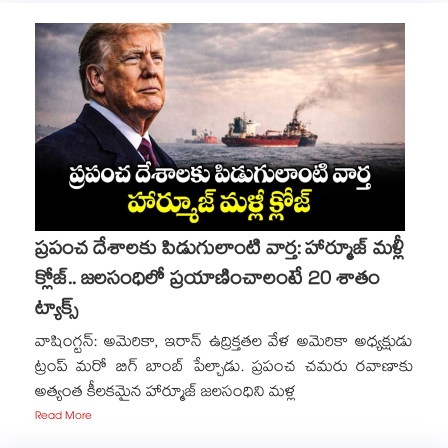
ప్రపంచ దేశాలకు పిడుగులాంటి వార్త: హార్మూజ్ మళ్లీ
క్లోజ్.. జలసంధిలో ప్రయాణించాలంటే 20 శాతం
ట్యాక్స్
వాషింగ్టన్: అమెరికా, ఇరాన్ ఉద్రిక్తతల వేళ అమెరికా అధ్యక్షుడు
ట్రంప్ మరో బిగ్ బాంబ్ పేల్చాడు. ప్రపంచ చమరు రవాణాకు
అత్యంత కీలకమైన హార్మూజ్ జలసంధిని మళ్ల
Read More