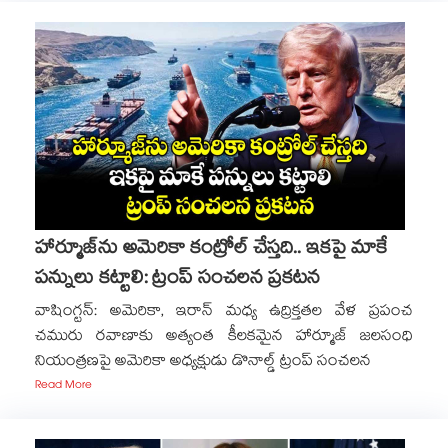
హార్మూజ్‎ను అమెరికా కంట్రోల్ చేస్తది.. ఇకపై మాకే
పన్నులు కట్టాలి: ట్రంప్ సంచలన ప్రకటన
వాషింగ్టన్: అమెరికా, ఇరాన్ మధ్య ఉద్రిక్తతల వేళ ప్రపంచ
చమురు రవాణాకు అత్యంత కీలకమైన హార్మూజ్ జలసంధి
నియంత్రణపై అమెరికా అధ్యక్షుడు డొనాల్డ్ ట్రంప్ సంచలన
Read More