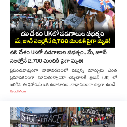
చలి దేశం UKలో వడగాలుల బీభత్సం.. మే, జూన్
నెలల్లోనే 2,700 మందికి పైగా మృతి!
ప్రపంచవ్యాప్తంగా వాతావరణంలో వస్తున్న మార్పులు ఎంత
ప్రమాదకరంగా మారుతున్నాయో చెప్పడానికి బ్రిటన్ (UK) లో
జరిగిన ఈ ఘోరమే ఒక ఉదాహరణ. సాధారణంగా చల్లగా ఉండే
Read More