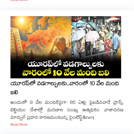
Read More
యూరప్‌‌‌‌‌‌‌‌‌‌‌‌‌‌‌‌లో వడగాల్పులకు..వారంలో 10 వేల మంది
బలి
అందులో 9 వేల మందికిపైగా 65 ఏళ్లు పైబడినవారే ఫ్రాన్స్,
బెల్జియం దేశాల్లో మరణాల సంఖ్య అత్యధికం వాతావరణ
మార్పులే ప్రధాన కారణమంటున్న సైంటిస్ట్&zwnj
Read More