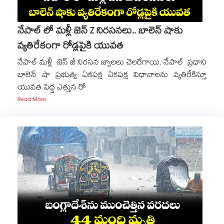
నేపాల్ లో మళ్లీ జెన్ Z నిరసనలు.. బాలెన్ షాకు
వ్యతిరేకంగా రోడ్లపైకి యువత
నేపాల్ మళ్లీ జెన్ జీ నిరసన జ్వాలలు చెలరేగాయి. నేపాల్ ప్రధాని
బాలెన్ షా ప్రభుత్వ ఏకపక్ష ఏకపక్ష విధానాలను వ్యతిరేకిస్తూ
యువత పెద్ద ఎత్తున రో
Read More