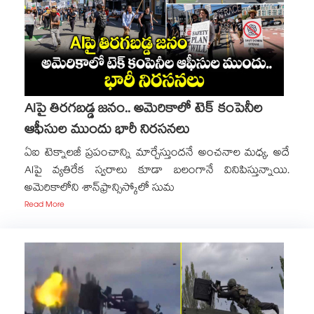
AIపై తిరగబడ్డ జనం.. అమెరికాలో టెక్ కంపెనీల
ఆఫీసుల ముందు భారీ నిరసనలు
ఏఐ టెక్నాలజీ ప్రపంచాన్ని మార్చేస్తుందనే అంచనాల మధ్య, అదే
AIపై వ్యతిరేక స్వరాలు కూడా బలంగానే వినిపిస్తున్నాయి.
అమెరికాలోని శాన్‌ఫ్రాన్సిస్కోలో సుమ
Read More