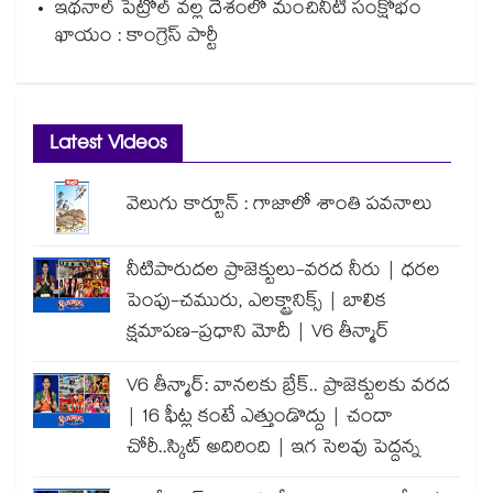
ఇథనాల్ పెట్రోల్ వల్ల దేశంలో మంచినీటి సంక్షోభం
ఖాయం : కాంగ్రెస్ పార్టీ
Latest Videos
వెలుగు కార్టూన్ : గాజాలో శాంతి పవనాలు
నీటిపారుదల ప్రాజెక్టులు-వరద నీరు | ధరల
పెంపు-చమురు, ఎలక్ట్రానిక్స్ | బాలిక
క్షమాపణ-ప్రధాని మోదీ | V6 తీన్మార్
V6 తీన్మార్: వానలకు బ్రేక్.. ప్రాజెక్టులకు వరద
| 16 ఫీట్ల కంటే ఎత్తుండొద్దు | చందా
చోరీ..స్కిట్ అదిరింది | ఇగ సెలవు పెద్దన్న