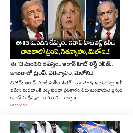
ఈ 13 మందిని లేపేస్తం.. ఇరాన్ హిట్ లిస్ట్ రిలీజ్..
జాబితాలో ట్రంప్, నెతన్యాహు, మెలోని..!
టెహ్రాన్: ఇరాన్ మాజీ సుప్రీం లీడర్, తన తండ్రి అయతొల్లా అలీ
ఖమేనీ మరణానికి తప్పకుండా ప్రతీకారం తీర్చుకుంటామని ప్రస్తుత
ఇరాన్ సర్వోన్నత నాయకుడు మోజ్తాబా
Read More