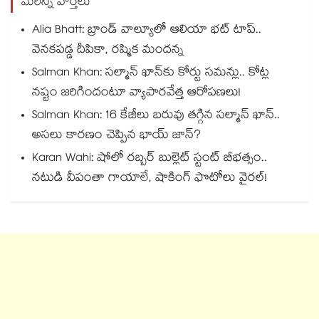
మరిన్ని వార్తలు
Alia Bhatt: బ్రాండ్ వాల్యూలో ఆలియా భట్ టాప్..
వెనకపడ్డ దీపికా, రష్మిక మందన్న
Salman Khan: సల్మాన్ ఖాన్‌కు కోర్టు సమన్లు.. కోట్ల
నష్టం జరిగిందంటూ వ్యాపారవేత్త ఆరోపణలు!
Salman Khan: 16 కేజీలు బరువు తగ్గిన సల్మాన్ ఖాన్..
అసలు కారణం చెప్పిన భాయ్ జాన్?
Karan Wahi: షోలో రబ్బర్ బుల్లెట్ స్టంట్ బీభత్సం..
నటుడి వీపంతా గాయాలే, షాకింగ్ ఫొటోలు వైరల్!