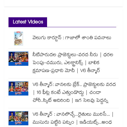
Latest Videos
వెలుగు కార్టూన్ : గాజాలో శాంతి పవనాలు
నీటిపారుదల ప్రాజెక్టులు-వరద నీరు | ధరల
పెంపు-చమురు, ఎలక్ట్రానిక్స్ | బాలిక
క్షమాపణ-ప్రధాని మోదీ | V6 తీన్మార్
V6 తీన్మార్: వానలకు బ్రేక్.. ప్రాజెక్టులకు వరద
| 16 ఫీట్ల కంటే ఎత్తుండొద్దు | చందా
చోరీ..స్కిట్ అదిరింది | ఇగ సెలవు పెద్దన్న
V6 తీన్మార్ : వానలొచ్చే...రైతులు మురిసే... |
ముసురు పట్టిన పట్నం | ఇడియట్స్...అంధ