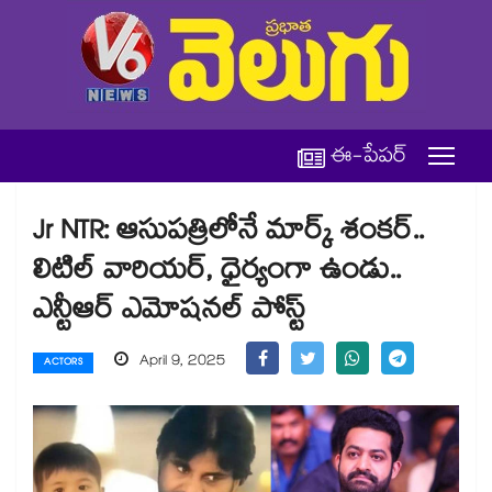
ఈ-పేపర్
Jr NTR: ఆసుపత్రిలోనే మార్క్ శంకర్..
లిటిల్ వారియర్, ధైర్యంగా ఉండు..
ఎన్టీఆర్ ఎమోషనల్ పోస్ట్
April 9, 2025
ACTORS