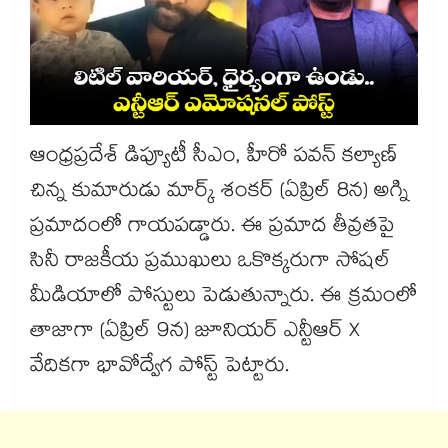
ఆంధ్రప్రదేశ్ డిప్యూటీ సీఎం, హీరో పవన్ కల్యాణ్
చిన్న కుమారుడు మార్క్ శంకర్ (ఏప్రిల్ 8న) అగ్ని
ప్రమాదంలో గాయపడ్డారు. ఈ ప్రమాద తీవ్రతపై
సినీ రాజకీయ ప్రముఖులు ఒకొక్కరుగా సోషల్
మీడియాలో పోస్టులు పెడుతున్నారు. ఈ క్రమంలో
తాజాగా (ఏప్రిల్ 9న) జూనియర్ ఎన్టీఆర్ X
వేదికగా భావోద్వేగ పోస్ట్ పెట్టారు.