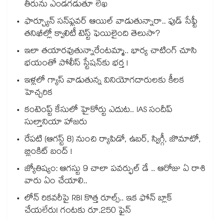
తీరును ఎండగడుతూ లేఖ
ఫార్చ్యూన్ సన్‌ఫ్లవర్ ఆయిల్ వాడుతున్నారా.. ఫుడ్ సేఫ్టీ
తనిఖీల్లో క్వాలిటీ టెస్ట్ ఫెయిలైంది తెలుసా?
ఇలా తయారవుతున్నారేంటమ్మా.. భార్య చాటింగ్ చూసి
భయంతో పోలీస్ స్టేషన్⁫కు భర్త !
ఇళ్లలో గ్యాస్ వాడుతున్న వినియోగదారులకు కీలక
హెచ్చరిక
కంటెంప్ట్ కేసులో హైకోర్టు ఎదుట.. IAS సందీప్
సుల్తానియా హాజరు
రేపటి (ఆగస్ట్ 8) నుంచి ర్యాపిడో, ఉబర్, స్విగ్గీ, జొమాటో,
బ్లింకిట్ బంద్ !
జ్యోతిష్యం: ఆగస్టు 9 చాలా పవర్ఫుల్ డే .. ఆరోజు ఏ రాశి
వారు ఏం చేయాలి..
లోన్ రికవరీపై RBI కొత్త రూల్స్.. ఇక ఫోన్ బ్లాక్
చేయలేరు! గంటకు రూ.250 ఫైన్