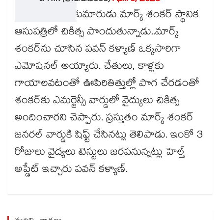
ప్రస్తుతం పవన్ కుమారుడు మార్క్ శంకర్ స్థానిక
ఆసుపత్రిలో చికిత్స పొందుతున్నాడు..మార్క్
శంకర్‌ను చూసిన పవన్ కళ్యాణ్ ఒక్కసారిగా
ఎమోషనల్ అయ్యారు. చేతులు, కాళ్లకు
గాయాలవటంతో ఊపిరితిత్తుల్లో పొగ చేరడంతో
శంకర్‌కు ఎమర్జెన్సీ వార్డులో వైద్యులు చికిత్స
అందించారని చెప్పారు. ప్రస్తుతం మార్క్ శంకర్
జనరల్ వార్డుకి షిఫ్ట్ చేసినట్లు తెలిపాడు. ఇంకో 3
రోజులు వైద్యలు టెస్టులు జరపనున్నట్లు హెల్త్
అప్డేట్ ఇచ్చారు పవన్ కళ్యాణ్.