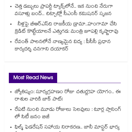
చెత్త డబ్బులు ప్రాపర్టీ ట్యాక్స్⁭లోనే.. ఇక నుంచి నేరుగా
వసూళ్లు బంద్.. చిట్చాట్లో సీఎంసీ కమిషనర్ సృజన
నీళ్లపై బీఆర్ఎస్‌‌‌‌ది రాజకీయ డ్రామా..హంగామా చేసి
క్రెడిట్ కొట్టేయాలనే ఎత్తుగడ: మంత్రి జూపల్లి కృష్ణారావు
రేవంత్‌‌ పాలనలోనే నాణ్యమైన విద్య : పీసీసీ ప్రధాన
కార్యదర్శి చనగాని దయాకర్
Most Read News
జ్యోతిష్యం: సూర్యగ్రహణం రోజు చతుర్గ్రహ యోగం.. ఈ
రాశుల వారికి జాక్ పాట్!
రేపటి నుంచి మూడు రోజులు సెలవులు : టూర్ల ప్లానింగ్
లో సిటీ జనం బిజీ
ఫిల్మ్ ఫెడరేషన్ సహాయ నిరాకరణ.. జానీ మాస్టర్ భార్య