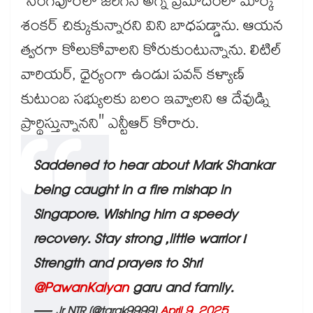
"సింగపూర్‌లో జరిగిన అగ్ని ప్రమాదంలో మార్క్
శంకర్ చిక్కుకున్నారని విని బాధపడ్డాను. ఆయన
త్వరగా కోలుకోవాలని కోరుకుంటున్నాను. లిటిల్
వారియర్, ధైర్యంగా ఉండు! పవన్ కళ్యాణ్
కుటుంబ సభ్యులకు బలం ఇవ్వాలని ఆ దేవుడ్ని
ప్రార్థిస్తున్నానని" ఎన్టీఆర్ కోరారు.
Saddened to hear about Mark Shankar
being caught in a fire mishap in
Singapore. Wishing him a speedy
recovery. Stay strong ,little warrior !
Strength and prayers to Shri
@PawanKalyan
garu and family.
— Jr NTR (@tarak9999)
April 9, 2025