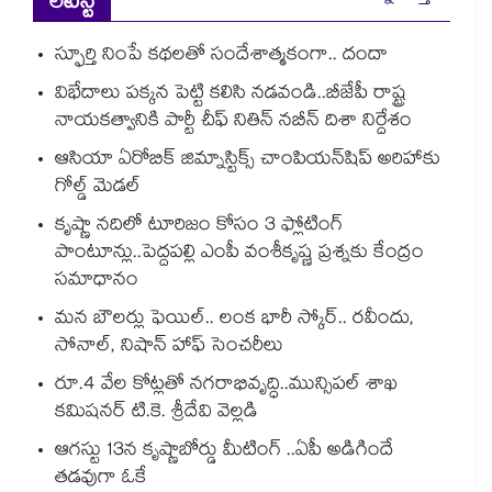
లేటెస్ట్
స్ఫూర్తి నింపే కథలతో సందేశాత్మకంగా.. దందా
విభేదాలు పక్కన పెట్టి కలిసి నడవండి..బీజేపీ రాష్ట్ర
నాయకత్వానికి పార్టీ చీఫ్ నితిన్ నబీన్ దిశా నిర్దేశం
ఆసియా ఏరోబిక్ జిమ్నాస్టిక్స్ చాంపియన్⁭షిప్ అరిహాకు
గోల్డ్ మెడల్
కృష్ణా నదిలో టూరిజం కోసం 3 ఫ్లోటింగ్
పాంటూన్లు..పెద్దపల్లి ఎంపీ వంశీకృష్ణ ప్రశ్నకు కేంద్రం
సమాధానం
మన బౌలర్లు ఫెయిల్.. లంక భారీ స్కోర్.. రవీందు,
సోనాల్‌‌‌‌, నిషాన్ హాఫ్ సెంచరీలు
రూ.4 వేల కోట్లతో నగరాభివృద్ధి..మున్సిపల్‌‌ శాఖ
కమిషనర్‌‌ టి.కె. శ్రీదేవి వెల్లడి
ఆగస్టు 13న కృష్ణాబోర్డు మీటింగ్ ..ఏపీ అడిగిందే
తడవుగా ఓకే