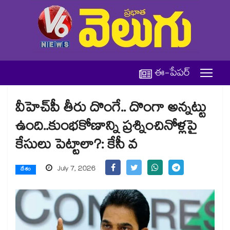
ఈ-పేపర్
వీహెచ్⁭పీ తీరు దొంగే.. దొంగా అన్నట్టు
ఉంది..కుంభకోణాన్ని ప్రశ్నించినోళ్లపై
కేసులు పెట్టాలా?: కేసీ వ
July 7, 2026
దేశం