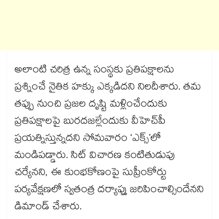
అలాంటి చరిత్ర ఉన్న సంస్థకు ప్రతిపక్షాలను
ప్రశ్నించే నైతిక హక్కు ఎక్కడిదని నిలదీశారు. తమ
తప్పు నుంచి ప్రజల దృష్టి మళ్లించేందుకు
ప్రతిపక్షాలపై బురదజల్లేందుకు వీహెచ్​పీ
ప్రయత్నిస్తున్నదని సోమవారం ‘ఎక్స్’లో
మండిపడ్డారు. సిట్ విచారణ కంటితుడుపు
చర్యేనని, ఈ కుంభకోణంపై సుప్రీంకోర్టు
పర్యవేక్షణలో స్వతంత్ర దర్యాప్తు జరిపించాల్సిందేనని
డిమాండ్ చేశారు.