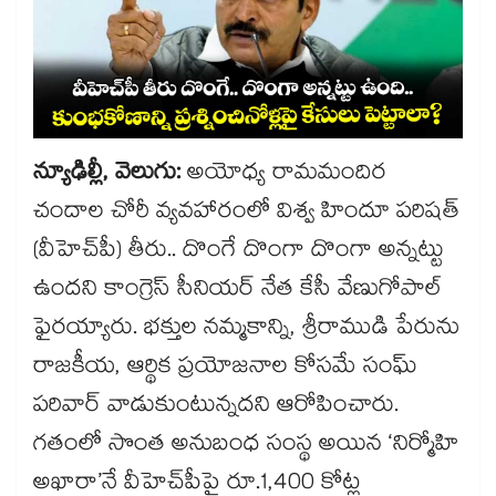
న్యూఢిల్లీ, వెలుగు:
అయోధ్య రామమందిర
చందాల చోరీ వ్యవహారంలో విశ్వ హిందూ పరిషత్
(వీహెచ్​పీ) తీరు.. దొంగే దొంగా దొంగా అన్నట్టు
ఉందని కాంగ్రెస్​ సీనియర్​ నేత కేసీ వేణుగోపాల్
ఫైరయ్యారు. భక్తుల నమ్మకాన్ని, శ్రీరాముడి పేరును
రాజకీయ, ఆర్థిక ప్రయోజనాల కోసమే సంఘ్
పరివార్ వాడుకుంటున్నదని ఆరోపించారు.
గతంలో సొంత అనుబంధ సంస్థ అయిన ‘నిర్మోహి
అఖారా’నే వీహెచ్‌‌‌‌పీపై రూ.1,400 కోట్ల