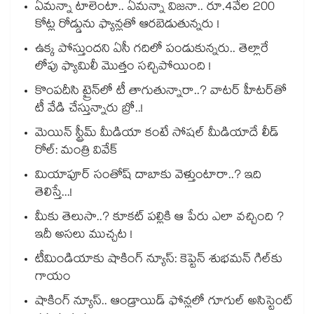
ఏమన్నా టాలెంటా.. ఏమన్నా విజనా.. రూ.4వేల 200
కోట్ల రోడ్డును ఫ్యాన్లతో ఆరబెడుతున్నరు !
ఉక్క పోస్తుందని ఏసీ గదిలో పండుకున్నరు.. తెల్లారే
లోపు ఫ్యామిలీ మొత్తం సచ్చిపోయింది !
కొంపదీసి ట్రైన్⁬లో టీ తాగుతున్నారా..? వాటర్ హీటర్⁭⁭తో
టీ వేడి చేస్తున్నారు బ్రో..!
మెయిన్ స్ట్రీమ్ మీడియా కంటే సోషల్ మీడియాదే లీడ్
రోల్: మంత్రి వివేక్
మియాపూర్ సంతోష్ దాబాకు వెళ్తుంటారా..? ఇది
తెలిస్తే...!
మీకు తెలుసా..? కూకట్ పల్లికి ఆ పేరు ఎలా వచ్చింది ?
ఇదీ అసలు ముచ్చట !
టీమిండియాకు షాకింగ్ న్యూస్: కెప్టెన్ శుభమన్ గిల్‎కు
గాయం
షాకింగ్ న్యూస్.. ఆండ్రాయిడ్ ఫోన్లలో గూగుల్ అసిస్టెంట్