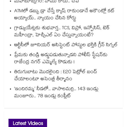
మహబూబ్నగర్: పాము కాదు.. చేపే
ATMలో డబ్బు డ్రా చేస్తే క్యాష్ రాకుండానే అకౌంట్లో కట్
అయ్యాయ్.. న్యాయం చేసిన కోర్టు
గ్రాడ్యుయేట్లకు శుభవార్త.. TCS, విప్రో, ఇన్ఫోసిస్, టెక్
మహీంద్రా, హెచ్సీఎల్ ఏం చేస్తున్నాయంటే?
ఆర్టీసీలో జూనియర్ అసిస్టెంట్‌‌ పోస్టుల భర్తీకి గ్రీన్‌‌ సిగ్నల్
ప్రేమకు తండ్రి అడ్డుపడుతున్నాడని పోలీస్ స్టేషన్⁪కు
రాజేంద్ర నగర్ ఎమ్మెల్యే కొడుకు !
తిరుగుబాటు మొదలైంది : E20 పెట్రోల్ బంద్
చేయాలంటూ అసెంబ్లీ తీర్మానం
‘ఇందిరమ్మ’ నీడలో.. వాసాలమర్రి.. 143 ఇండ్లు
మంజూరు.. 78 ఇండ్లు కంప్లీట్
Latest Videos