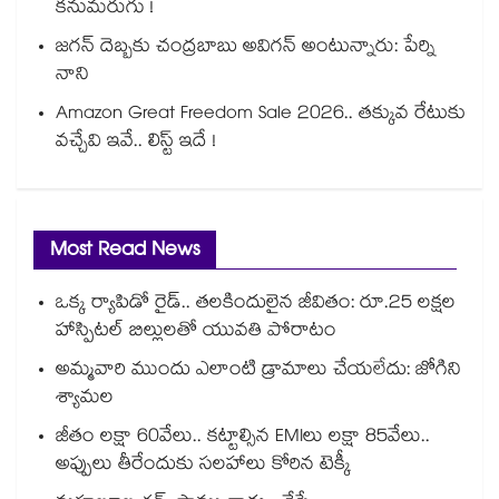
కనుమరుగు !
జగన్ దెబ్బకు చంద్రబాబు అవిగన్ అంటున్నారు: పేర్ని
నాని
Amazon Great Freedom Sale 2026.. తక్కువ రేటుకు
వచ్చేవి ఇవే.. లిస్ట్ ఇదే !
Most Read News
ఒక్క ర్యాపిడో రైడ్.. తలకిందులైన జీవితం: రూ.25 లక్షల
హాస్పిటల్ బిల్లులతో యువతి పోరాటం
అమ్మవారి ముందు ఎలాంటి డ్రామాలు చేయలేదు: జోగిని
శ్యామల
జీతం లక్షా 60వేలు.. కట్టాల్సిన EMIలు లక్షా 85వేలు..
అప్పులు తీరేందుకు సలహాలు కోరిన టెక్కీ