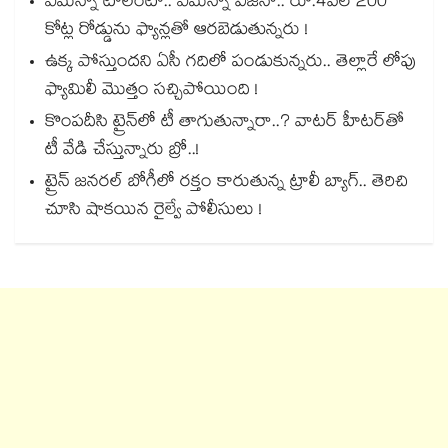
ఏమన్నా టాలెంటా.. ఏమన్నా విజనా.. రూ.4వేల 200
కోట్ల రోడ్డును ఫ్యాన్లతో ఆరబెడుతున్నరు !
ఉక్క పోస్తుందని ఏసీ గదిలో పండుకున్నరు.. తెల్లారే లోపు
ఫ్యామిలీ మొత్తం సచ్చిపోయింది !
కొంపదీసి ట్రైన్⁬లో టీ తాగుతున్నారా..? వాటర్ హీటర్⁭⁭తో
టీ వేడి చేస్తున్నారు బ్రో..!
ట్రైన్ జనరల్ బోగీలో రక్తం కారుతున్న ట్రాలీ బ్యాగ్.. తెరిచి
చూసి షాకయిన రైల్వే పోలీసులు !