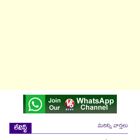
మరిన్ని వార్తలు
లేటెస్ట్