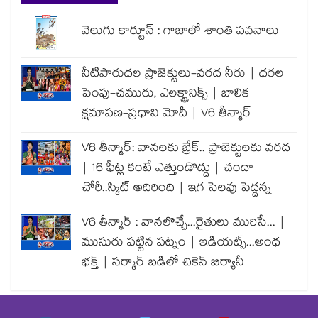
వెలుగు కార్టూన్ : గాజాలో శాంతి పవనాలు
నీటిపారుదల ప్రాజెక్టులు-వరద నీరు | ధరల
పెంపు-చమురు, ఎలక్ట్రానిక్స్ | బాలిక
క్షమాపణ-ప్రధాని మోదీ | V6 తీన్మార్
V6 తీన్మార్: వానలకు బ్రేక్.. ప్రాజెక్టులకు వరద
| 16 ఫీట్ల కంటే ఎత్తుండొద్దు | చందా
చోరీ..స్కిట్ అదిరింది | ఇగ సెలవు పెద్దన్న
V6 తీన్మార్ : వానలొచ్చే...రైతులు మురిసే... |
ముసురు పట్టిన పట్నం | ఇడియట్స్...అంధ
భక్త్ | సర్కార్ బడిలో చికెన్ బిర్యానీ