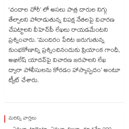
‘చందాల చోరీ’ లో అసలు పాత్ర దారుల నిగ్గు
తేల్చాలని పోరాడుతున్న విపక్ష నేతలపై విచారణ
చేపట్టాలని వీహెచ్​పీ లేఖలు రాయడమేంటని
ప్రశ్నించారు. ‘మందిరం పేరిట జరుగుతున్న
కుంభకోణాన్ని ప్రశ్నించినందుకు ప్రియాంక గాంధీ,
అఖిలేష్ యాదవ్‌‌‌‌పై విచారణ జరపాలని లేఖ
ద్వారా పోలీసులను కోరడం హాస్యాస్పదం’ అంటూ
ట్వీట్​ చేశారు.
మరిన్ని వార్తలు