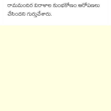
రామమందిర విరాళాల కుంభకోణం ఆరోపణలు
చేసిందని గుర్తుచేశారు.