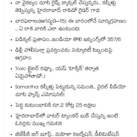
నా వైకల్యం చూసి రైడ్స్ క్యాన్సిల్ చేస్తున్నరు.. కన్నీళ్లు
తెప్పిస్తున్న హైదరాబాద్ రాపిడో రైడర్ గాథ
వారఫలాలు(ఆగస్టు9–15): ఈ వారంలోనే సూర్యగ్రహణం
.. ఏ రాశి వారికి ఎలా ఉంటుంది!
పడిక్కల్‌‌ ప్రతాపం..ఇండియా తొలి ఇన్నింగ్స్‌‌లో 357/6
ఢిల్లీ పోలీసుల్లా ప్రవర్తించకు: సెక్యూరిటీ సిబ్బందిపై
ఆగ్రహం
Toxic ట్రైలర్ రివ్యూ.. యష్ ‘టాక్సిక్’ తర్వాత
ఏమైపోతాడో..!
Samantha: కన్నీళ్లు పెట్టుకున్న సమంత.. వైరల్ వీడియో
చూసి ఫ్యాన్స్ ఎమోషనల్!
పెద్ది కుటుంబానికి రూ.2 కోట్ల 25 లక్షలు
హైదరాబాద్⁪లో వాటర్ ట్యాంకర్ బుక్ చేస్తున్న ఇంటి
ఓనర్లకు ముఖ్య గమనిక
బీజేపీకి బిగ్ బూస్ట్.. మహిళా రిజర్వేషన్, డీలిమిటేషన్