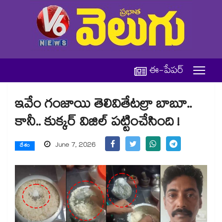
ఈ-పేపర్
ఇవేం గంజాయి తెలివితేటల్రా బాబూ..
కానీ.. కుక్కర్ విజిల్ పట్టించేసింది !
June 7, 2026
దేశం