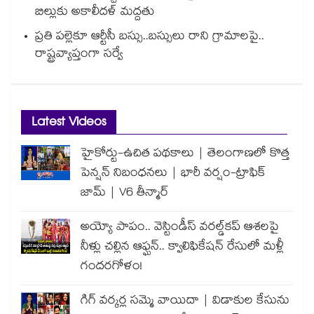
బిల్లుకు అకాలీదళ్ మద్దతు
ప్రతి పల్లెకూ ఆర్టీసీ బస్సు..బస్సులు రాని గ్రామాలపై..
రాష్ట్రవ్యాప్తంగా సర్వే
Latest Videos
హైకోర్టు-ఉచిత పథకాలు | తెలంగాణలో కొత్త
పెన్షన్ నిబంధనలు | భారీ వర్షం-ట్రాఫిక్
జామ్ | V6 తీన్మార్
అయ్యో పాపం.. వెస్టిండీస్ వరల్డ్‌కప్ ఆశలపై
నీళ్లు చల్లిన ఆఫ్ఘన్.. క్వాలిఫికేషన్ రేసులో మళ్లీ
గందరగోళం!
గిగ్ వర్కర్ల సమ్మె వాయిదా | విడాకుల కేసును