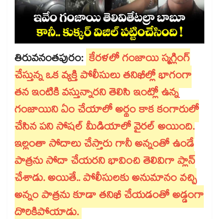
తిరువనంతపురం:
కేరళలో గంజాయి స్మగ్లింగ్
చేస్తున్న ఒక వ్యక్తి పోలీసులు తనిఖీల్లో భాగంగా
తన ఇంటికి వస్తున్నారని తెలిసి ఇంట్లో ఉన్న
గంజాయిని ఏం చేయాలో అర్థం కాక కంగారులో
చేసిన పని సోషల్ మీడియాలో వైరల్ అయింది.
ఇల్లంతా సోదాలు చేస్తారు గానీ అన్నంతో ఉండే
పాత్రను సోదా చేయరని భావించి తెలివిగా ప్లాన్
చేశాడు. అయితే.. పోలీసులకు అనుమానం వచ్చి
అన్నం పాత్రను కూడా తనిఖీ చేయడంతో అడ్డంగా
దొరికిపోయాడు.