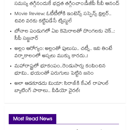
సమస్య తగ్గినందుకే భద్రత తగ్గించాం:డీజీపీ సీవీ ఆనంద్
Movie Review: ఓటీటీలోకి ఇంటెన్స్ సస్పెన్స్ థ్రిల్లర్..
చివరి వరకు కట్టిపడేసే ట్విస్టులే
బోనాల పండుగలో ఏఐ కెమెరాలతో దొంగలకు చెక్..:
సీపీ సజ్జనార్
అల్లం ఆరోగ్యం: అల్లంతో పులుసు.. చట్నీ.. ఇవి తింటే
వర్షాకాలంలో అస్సలు ముక్కు కారదు..!
మహారాష్ట్రలో భూకంపం..రెండుసార్లు కంపించిన
భూమి.. భయంతో పరుగులు పెట్టిన జనం
అలా ఆడకూడదు మియా: సిరాజ్‌కి కేఎల్ రాహుల్
బ్యాటింగ్ పాఠాలు.. వీడియో వైరల్!
Most Read News