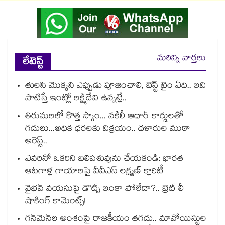
మరిన్ని వార్తలు
లేటెస్ట్
తులసి మొక్కని ఎప్పుడు పూజించాలి, బెస్ట్ టైం ఏది.. ఇవి
పాటిస్తే ఇంట్లో లక్ష్మిదేవి ఉన్నట్లే..
తిరుమలలో కొత్త స్కాం... నకిలీ ఆధార్ కార్డులతో
గదులు...అధిక ధరలకు విక్రయం.. దళారుల ముఠా
అరెస్ట్..
ఎవరినో ఒకరిని బలిపశువును చేయకండి: భారత
ఆటగాళ్ల గాయాలపై వీవీఎస్ లక్ష్మణ్ క్లారిటీ
వైభవ్ వయసుపై డౌట్స్ ఇంకా పోలేదా?.. బ్రెట్ లీ
షాకింగ్ కామెంట్స్!
గన్⁭మెన్⁭ల అంశంపై రాజకీయం తగదు.. మావోయిస్టుల