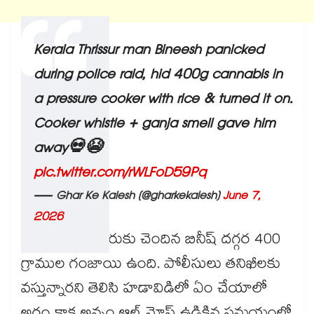
Kerala Thrissur man Bineesh panicked
during police raid, hid 400g cannabis in
a pressure cooker with rice & turned it on.
Cooker whistle + ganja smell gave him
away💀😭
pic.twitter.com/rWLFoD59Pq
— Ghar Ke Kalesh (@gharkekalesh)
June 7,
2026
కేరళలోని త్రిసూరుకు చెందిన బినీష్ దగ్గర 400
గ్రాముల గంజాయి ఉంది. పోలీసులు తనిఖీలకు
వస్తున్నారని తెలిసి హడావిడిలో ఏం చేయాలో