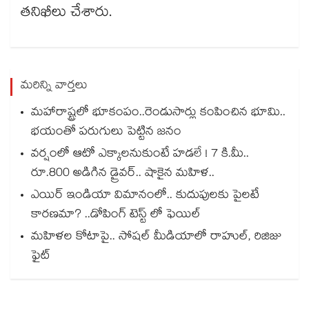
తనిఖీలు చేశారు.
మరిన్ని వార్తలు
మహారాష్ట్రలో భూకంపం..రెండుసార్లు కంపించిన భూమి..
భయంతో పరుగులు పెట్టిన జనం
వర్షంలో ఆటో ఎక్కాలనుకుంటే హడలే ! 7 కి.మీ..
రూ.800 అడిగిన డ్రైవర్.. షాకైన మహిళ..
ఎయిర్ ఇండియా విమానంలో.. కుదుపులకు పైలటే
కారణమా? ..డోపింగ్ టెస్ట్ లో ఫెయిల్
మహిళల కోటాపై.. సోషల్ మీడియాలో రాహుల్, రిజిజు
ఫైట్