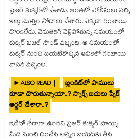
అర్థం కాక అన్నం ఆల్ మోస్ట్ ఉడికిన సమయంలో
ప్రెజర్ కుక్కర్⁭లో వేశాడు. ఇంతలో పోలీసులు వచ్చి
ఇల్లు మొత్తం సోదాలు చేశారు. ఎక్కడా గంజాయి
దొరకలేదు. వెనుతిరిగి వెళ్లిపోతున్న సమయంలో
కుక్కర్ విజిల్ సౌండ్ వచ్చింది. ఆ సమయంలో
కుక్కర్ నుంచి బయటికొచ్చిన ఆవిరిలో గంజాయి
వాసన వచ్చింది.
►ALSO READ |
బ్లింకిట్⁬లో పాములు
కూడా దొరుతున్నాయా..? స్నాక్స్ బదులు స్నేక్
ఆర్డర్ చేశారా..?
ఇదేదో తేడాగా ఉందని ప్రెజర్ కుక్కర్ పొయ్యి
మీద నుంచి దించేసి అన్నం బయటకు తీసి