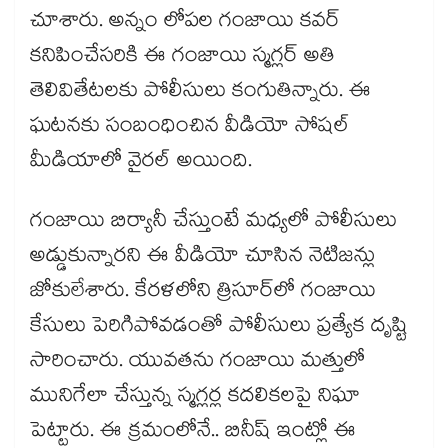
చూశారు. అన్నం లోపల గంజాయి కవర్
కనిపించేసరికి ఈ గంజాయి స్మగ్లర్ అతి
తెలివితేటలకు పోలీసులు కంగుతిన్నారు. ఈ
ఘటనకు సంబంధించిన వీడియో సోషల్
మీడియాలో వైరల్ అయింది.
గంజాయి బిర్యానీ చేస్తుంటే మధ్యలో పోలీసులు
అడ్డుకున్నారని ఈ వీడియో చూసిన నెటిజన్లు
జోకులేశారు. కేరళలోని త్రిసూర్⁪లో గంజాయి
కేసులు పెరిగిపోవడంతో పోలీసులు ప్రత్యేక దృష్టి
సారించారు. యువతను గంజాయి మత్తులో
మునిగేలా చేస్తున్న స్మగ్లర్ల కదలికలపై నిఘా
పెట్టారు. ఈ క్రమంలోనే.. బినీష్ ఇంట్లో ఈ