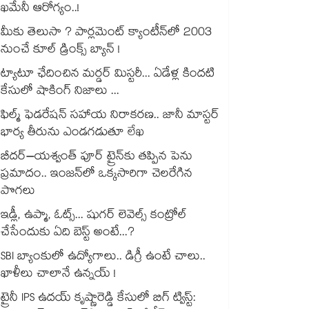
ఖమేనీ ఆరోగ్యం..!
మీకు తెలుసా ? పార్లమెంట్ క్యాంటీన్⁪లో 2003
నుంచే కూల్ డ్రింక్స్ బ్యాన్ !
ట్యాటూ ఛేదించిన మర్డర్ మిస్టరీ... ఏడేళ్ల కిందటి
కేసులో షాకింగ్ నిజాలు ...
ఫిల్మ్ ఫెడరేషన్ సహాయ నిరాకరణ.. జానీ మాస్టర్
భార్య తీరును ఎండగడుతూ లేఖ
బీదర్–యశ్వంత్ పూర్ ట్రైన్‎కు తప్పిన పెను
ప్రమాదం.. ఇంజన్‎లో ఒక్కసారిగా చెలరేగిన
పొగలు
ఇడ్లీ, ఉప్మా, ఓట్స్... షుగర్ లెవెల్స్ కంట్రోల్
చేసేందుకు ఏది బెస్ట్ అంటే...?
SBI బ్యాంకులో ఉద్యోగాలు.. డిగ్రీ ఉంటే చాలు..
ఖాళీలు చాలానే ఉన్నయ్ !
ట్రైనీ IPS ఉదయ్ కృష్ణారెడ్డి కేసులో బిగ్ ట్విస్ట్: