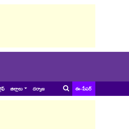
ైఫ్
జిల్లాలు
దర్వాజ
ఈ-పేపర్