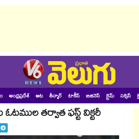
శం
ఆంధ్రప్రదేశ్
ఆట
తీన్మార్
టాకీస్
బిజినెస్
క్రైమ్
సక్సెస్
ల
 ఓటముల తర్వాత ఫస్ట్ విక్టరీ