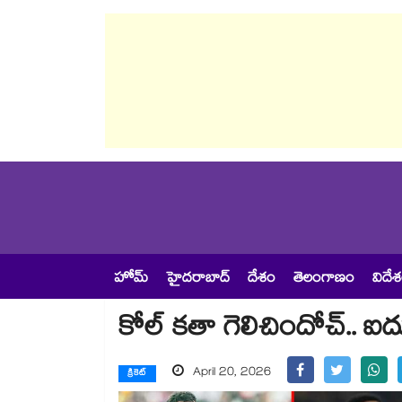
హోమ్
హైదరాబాద్
దేశం
తెలంగాణం
విదే
కోల్ కతా గెలిచిందోచ్.. ఐదు
April 20, 2026
క్రికెట్