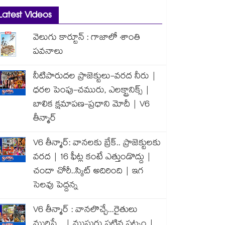
Latest Videos
వెలుగు కార్టూన్ : గాజాలో శాంతి
పవనాలు
నీటిపారుదల ప్రాజెక్టులు-వరద నీరు |
ధరల పెంపు-చమురు, ఎలక్ట్రానిక్స్ |
బాలిక క్షమాపణ-ప్రధాని మోదీ | V6
తీన్మార్
V6 తీన్మార్: వానలకు బ్రేక్.. ప్రాజెక్టులకు
వరద | 16 ఫీట్ల కంటే ఎత్తుండొద్దు |
చందా చోరీ..స్కిట్ అదిరింది | ఇగ
సెలవు పెద్దన్న
V6 తీన్మార్ : వానలొచ్చే...రైతులు
మురిసే... | ముసురు పట్టిన పట్నం |