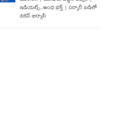
ఇడియట్స్...అంధ భక్త్ | సర్కార్ బడిలో
చికెన్ బిర్యానీ