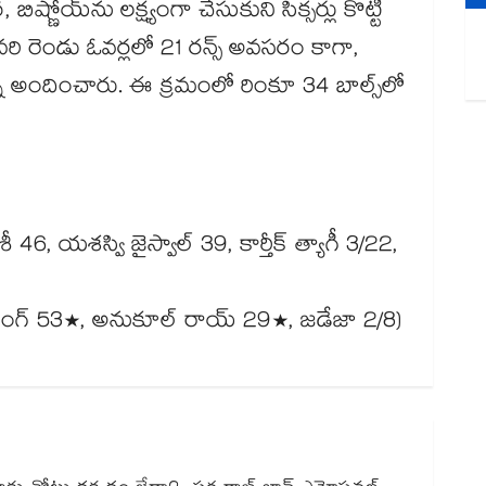
‌‌‌‌‌‌‌, బిష్ణోయ్‌‌‌‌‌‌‌‌‌‌‌‌‌‌‌‌‌‌‌‌‌‌‌‌‌‌‌‌‌‌‌‌‌‌‌‌‌‌‌‌‌‌‌‌‌‌‌‌‌‌‌‌‌‌‌‌‌‌‌‌‌‌‌‌‌‌‌‌‌‌‌‌‌‌‌‌‌‌‌‌‌‌‌‌‌‌‌‌‌‌‌‌‌‌‌‌‌‌‌‌‌‌‌‌‌‌‌‌‌‌‌‌‌‌‌‌‌‌‌‌‌‌‌‌‌‌‌‌ను లక్ష్యంగా చేసుకుని సిక్సర్లు కొట్టి
‌‌‌‌‌‌‌‌‌‌‌‌‌‌‌‌‌‌‌‌‌‌‌‌‌‌‌‌‌‌‌‌‌‌‌‌‌‌‌‌‌ పెరగకుండా చూసుకున్నారు. చివరి రెండు ఓవర్లలో 21 రన్స్‌‌‌‌‌‌‌‌‌‌‌‌‌‌‌‌‌‌‌‌‌‌‌‌‌‌‌‌‌‌‌‌‌‌‌‌‌‌‌‌‌‌‌‌‌‌‌‌‌‌‌‌‌‌‌‌‌‌‌‌‌‌‌‌‌‌‌‌‌‌‌‌‌‌‌‌‌‌‌‌‌‌‌‌‌‌‌‌‌‌‌‌‌‌‌‌‌‌‌‌‌‌‌‌‌‌‌‌‌‌‌‌‌‌‌‌‌‌‌‌‌‌‌‌‌‌‌‌ అవసరం కాగా,
ో విజయాన్ని అందించారు. ఈ క్రమంలో రింకూ 34 బాల్స్‌‌‌‌‌‌‌‌‌‌‌‌‌‌‌‌‌‌‌‌‌‌‌‌‌‌‌‌‌‌‌‌‌‌‌‌‌‌‌‌‌‌‌‌‌‌‌‌‌‌‌‌‌‌‌‌‌‌‌‌‌‌‌‌‌‌‌‌‌‌‌‌‌‌‌‌‌‌‌‌‌‌‌‌‌‌‌‌‌‌‌‌‌‌‌‌‌‌‌‌‌‌‌‌‌‌‌‌‌‌‌‌‌‌‌‌‌‌‌‌‌‌‌‌‌‌‌‌లో
‌‌‌‌‌‌‌‌‌‌‌‌‌‌‌‌‌‌‌‌‌‌‌‌‌‌‌‌‌‌‌‌‌‌‌‌‌‌‌‌‌‌‌‌‌‌‌‌‌‌‌‌‌‌‌‌‌‌‌‌‌‌‌‌‌‌‌‌‌‌‌‌‌‌‌‌‌‌‌‌‌‌‌‌‌‌‌‌‌‌‌‌‌‌‌‌‌‌ 39, కార్తీక్‌‌‌‌‌‌‌‌‌‌‌‌‌‌‌‌‌‌‌‌‌‌‌‌‌‌‌‌‌‌‌‌‌‌‌‌‌‌‌‌‌‌‌‌‌‌‌‌‌‌‌‌‌‌‌‌‌‌‌‌‌‌‌‌‌‌‌‌‌‌‌‌‌‌‌‌‌‌‌‌‌‌‌‌‌‌‌‌‌‌‌‌‌‌‌‌‌‌‌‌‌‌‌‌‌‌‌‌‌‌‌‌‌‌‌‌‌‌‌‌‌‌‌‌‌‌‌‌ త్యాగీ 3/22,
‌‌‌‌‌‌‌‌‌‌‌‌‌‌‌‌‌‌‌‌‌‌‌‌‌‌‌ 53*, అనుకూల్‌‌‌‌‌‌‌‌‌‌‌‌‌‌‌‌‌‌‌‌‌‌‌‌‌‌‌‌‌‌‌‌‌‌‌‌‌‌‌‌‌‌‌‌‌‌‌‌‌‌‌‌‌‌‌‌‌‌‌‌‌‌‌‌‌‌‌‌‌‌‌‌‌‌‌‌‌‌‌‌‌‌‌‌‌‌‌‌‌‌‌‌‌‌‌‌‌‌‌‌‌‌‌‌‌‌‌‌‌‌‌‌‌‌‌‌‌‌‌‌‌‌‌‌‌‌‌‌ రాయ్‌‌‌‌‌‌‌‌‌‌‌‌‌‌‌‌‌‌‌‌‌‌‌‌‌‌‌‌‌‌‌‌‌‌‌‌‌‌‌‌‌‌‌‌‌‌‌‌‌‌‌‌‌‌‌‌‌‌‌‌‌‌‌‌‌‌‌‌‌‌‌‌‌‌‌‌‌‌‌‌‌‌‌‌‌‌‌‌‌‌‌‌‌‌‌‌‌‌‌‌‌‌‌‌‌‌‌‌‌‌‌‌‌‌‌‌‌‌‌‌‌‌‌‌‌‌‌‌ 29*, జడేజా 2/8)