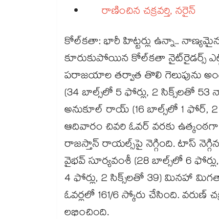
రాణించిన చక్రవర్తి, నరైన్
కోల్‌‌‌‌‌‌‌‌‌‌‌‌‌‌‌‌‌‌‌‌‌‌‌‌‌‌‌‌‌‌‌‌‌‌‌‌‌‌‌‌‌‌‌‌‌‌‌‌‌‌‌‌‌‌‌‌‌‌‌‌‌‌‌‌‌‌‌‌‌‌‌‌‌‌‌‌‌‌‌‌‌‌‌‌‌‌‌‌‌‌‌‌‌‌‌‌‌
కూరుకుపోయిన కోల్‌‌‌‌‌‌‌‌‌‌‌‌‌‌‌‌‌‌‌‌‌‌‌‌‌‌‌‌‌‌‌‌‌‌‌‌‌‌‌‌‌‌‌‌‌‌‌‌‌‌‌‌‌‌‌‌‌‌‌‌‌‌‌‌‌‌‌‌‌‌‌‌‌‌‌‌‌‌‌‌‌‌‌‌‌‌‌‌‌‌‌‌‌‌‌‌‌‌‌‌‌‌‌‌‌‌‌‌‌‌‌‌‌‌‌‌‌‌‌‌‌‌‌‌‌‌‌‌కతా నైట్‌‌‌‌‌‌‌‌‌‌‌‌‌‌‌‌‌‌‌‌‌‌‌‌‌‌‌‌‌‌‌‌‌‌‌‌‌‌‌‌‌‌‌‌‌‌‌‌‌‌‌‌‌‌‌‌‌‌‌‌‌‌‌‌‌‌‌‌‌‌‌‌‌‌‌‌‌‌‌‌‌‌‌‌‌‌‌‌‌‌‌‌‌‌‌‌‌‌‌‌‌‌‌‌‌‌‌‌‌‌‌‌‌‌‌‌‌‌‌‌‌‌‌‌‌‌‌‌రైడ
పరాజయాల తర్వాత తొలి గెలుపును అందుకుంది. చిన్న టార్గెట్ ఛేజింగ్‌‌‌‌లో రింకూ సింగ్‌‌‌‌‌‌‌‌‌‌‌‌‌‌‌‌
(34 బాల్స్‌‌‌‌‌‌‌‌‌‌‌‌‌‌‌‌‌‌‌‌‌‌‌‌‌‌‌‌‌‌‌‌‌‌‌‌‌‌‌‌‌‌‌‌‌‌‌‌‌‌‌‌‌‌‌‌‌‌‌‌‌‌‌‌‌‌‌‌‌‌‌‌‌‌‌‌‌‌‌‌‌‌‌‌‌‌‌‌‌‌‌‌‌‌‌‌‌‌‌‌‌‌‌‌‌‌‌‌‌‌‌‌‌‌‌‌‌‌‌‌‌‌‌‌‌‌‌‌లో 5 ఫోర్లు, 2 సిక్స్‌‌‌‌‌‌‌‌‌‌‌‌‌‌‌‌‌‌‌‌‌‌‌‌‌‌‌‌‌‌‌‌‌‌‌‌‌‌‌‌‌‌‌‌‌‌‌‌‌‌‌‌‌‌‌‌‌‌‌‌
అనుకూల్‌‌‌‌‌‌‌‌‌‌‌‌‌‌‌‌‌‌‌‌‌‌‌‌‌‌‌‌‌‌‌‌‌‌‌‌‌‌‌‌‌‌‌‌‌‌‌‌‌‌‌‌‌‌‌‌‌‌‌‌‌‌‌‌‌‌‌‌‌‌‌‌‌‌‌‌‌‌‌‌‌‌‌‌‌‌‌‌‌‌‌‌‌‌‌‌‌‌‌‌‌‌‌‌‌‌‌‌‌‌‌‌‌‌‌‌‌‌‌‌‌‌‌‌‌‌‌‌ రాయ్‌‌‌‌‌‌‌‌‌‌‌‌‌‌‌‌‌‌‌‌‌‌‌‌‌‌‌‌‌‌‌‌‌‌‌‌‌‌‌‌‌‌‌‌‌‌‌‌‌‌‌‌‌‌‌‌‌‌‌‌‌‌‌‌‌‌‌‌‌‌‌‌‌‌‌‌‌‌‌‌‌‌‌‌‌‌‌‌‌‌‌‌‌‌‌‌‌‌‌‌‌‌‌‌‌‌‌‌‌‌‌‌‌‌‌‌‌‌‌‌‌‌‌‌‌‌‌‌ (16 బాల్స్‌‌‌‌‌‌‌‌‌‌‌‌‌‌‌‌‌‌‌‌‌‌‌‌‌‌‌‌‌‌‌‌‌‌‌‌‌‌‌‌‌‌‌‌‌‌‌‌‌‌‌‌‌‌‌‌‌‌‌‌‌‌‌‌‌‌‌‌‌‌‌‌‌‌‌‌‌‌‌‌‌‌‌‌‌‌‌‌‌‌‌‌‌‌‌‌‌‌‌‌‌‌‌‌‌‌‌‌‌‌‌‌‌‌‌‌‌‌
ఆదివారం చివరి ఓవర్‌‌‌‌‌‌‌‌‌‌‌‌‌‌‌‌‌‌‌‌‌‌‌‌‌‌‌‌‌‌‌‌‌‌‌‌‌‌‌‌‌‌‌‌‌‌‌‌‌‌‌‌‌‌‌‌‌‌‌‌‌‌‌‌‌‌‌‌‌‌‌‌‌‌‌‌‌‌‌‌‌‌‌‌‌‌‌‌‌‌‌‌‌‌‌‌‌‌‌‌‌‌‌‌‌‌‌‌‌‌‌‌‌‌‌‌‌‌‌‌‌‌‌‌‌‌‌‌ వరకు ఉత్కంఠగా సాగిన లీగ్‌‌‌‌‌‌‌‌‌‌‌‌‌‌‌‌‌‌‌‌‌‌‌‌‌‌‌‌‌‌‌‌‌‌‌‌‌‌‌‌‌‌‌‌‌‌‌‌‌‌‌‌‌‌‌‌‌‌‌‌‌‌‌‌‌‌‌‌‌‌‌‌‌‌‌‌‌‌‌‌‌‌‌‌‌‌‌‌‌‌‌‌‌‌‌‌‌‌‌‌‌‌‌‌
రాజస్తాన్‌‌‌‌‌‌‌‌‌‌‌‌‌‌‌‌‌‌‌‌‌‌‌‌‌‌‌‌‌‌‌‌‌‌‌‌‌‌‌‌‌‌‌‌‌‌‌‌‌‌‌‌‌‌‌‌‌‌‌‌‌‌‌‌‌‌‌‌‌‌‌‌‌‌‌‌‌‌‌‌‌‌‌‌‌‌‌‌‌‌‌‌‌‌‌‌‌‌‌‌‌‌‌‌‌‌‌‌‌‌‌‌‌‌‌‌‌‌‌‌‌‌‌‌‌‌‌‌ రాయల్స్‌‌‌‌‌‌‌‌‌‌‌‌‌‌‌‌‌‌‌‌‌‌‌‌‌‌‌‌‌‌‌‌‌‌‌‌‌‌‌‌‌‌‌‌‌‌‌‌‌‌‌‌‌‌‌‌‌‌‌‌‌‌‌‌‌‌‌‌‌‌‌‌‌‌‌‌‌‌‌‌‌‌‌‌‌‌‌‌‌‌‌‌‌‌‌‌‌‌‌‌‌‌‌‌‌‌‌‌‌‌‌‌‌‌‌‌‌‌‌‌‌‌‌‌‌‌‌‌పై నెగ్గ
వైభవ్‌‌‌‌‌‌‌‌‌‌‌‌‌‌‌‌‌‌‌‌‌‌‌‌‌‌‌‌‌‌‌‌‌‌‌‌‌‌‌‌‌‌‌‌‌‌‌‌‌‌‌‌‌‌‌‌‌‌‌‌‌‌‌‌‌‌‌‌‌‌‌‌‌‌‌‌‌‌‌‌‌‌‌‌‌‌‌‌‌‌‌‌‌‌‌‌‌‌‌‌‌‌‌‌‌‌‌‌‌‌‌‌‌‌‌‌‌‌‌‌‌‌‌‌‌‌‌‌ సూర్యవంశీ (28 బాల్స్‌‌‌‌‌‌‌‌‌‌‌‌‌‌‌‌‌‌‌‌‌‌‌‌‌‌‌‌‌‌‌‌‌‌‌‌‌‌‌‌‌‌‌‌‌‌‌‌‌‌‌‌‌‌‌‌‌‌‌‌‌‌‌‌‌‌‌‌‌‌‌‌‌‌‌‌‌‌‌‌‌‌‌‌‌‌‌‌‌‌‌‌‌‌‌‌‌‌‌‌‌‌‌‌‌‌‌‌‌‌‌‌‌‌‌‌‌‌‌‌‌‌‌‌‌‌‌‌లో 6 ఫోర్లు, 2 సిక్స్‌‌‌‌‌‌‌‌‌‌‌‌‌‌‌‌‌‌‌‌‌‌‌‌‌‌‌‌‌
4 ఫోర్లు, 2 సిక్స్‌‌‌‌‌‌‌‌‌‌‌‌‌‌‌‌‌‌‌‌‌‌‌‌‌‌‌‌‌‌‌‌‌‌‌‌‌‌‌‌‌‌‌‌‌‌‌‌‌‌‌‌‌‌‌‌‌‌‌‌‌‌‌‌‌‌‌‌‌‌‌‌‌‌‌‌‌‌‌‌‌‌‌‌‌‌‌‌‌‌‌‌‌‌‌‌‌‌‌‌‌‌‌‌‌‌‌‌‌‌‌‌‌‌‌‌‌‌‌‌‌‌‌‌‌‌‌‌లతో 39)
ఓవర్లలో 161/6 స్కోరు చేసింది. వరుణ్‌‌‌‌‌‌‌‌‌‌‌‌‌‌‌‌‌‌‌‌‌‌‌‌‌‌‌‌‌‌‌‌‌‌‌‌‌‌‌‌‌‌‌‌‌‌‌‌‌‌‌‌‌‌‌‌‌‌‌‌‌‌‌‌‌‌‌‌‌‌‌‌‌‌‌‌‌‌‌‌‌‌‌‌‌‌‌‌‌‌‌‌‌‌‌‌‌‌‌‌‌‌‌‌‌‌‌‌‌‌‌‌‌‌‌‌‌‌‌‌‌‌‌‌‌‌‌‌ చక్రవర్తి (3/14)కి ‘ప్లేయర్‌‌‌‌‌‌‌‌‌‌‌‌‌‌‌‌‌‌‌‌‌‌‌‌‌‌‌‌‌‌‌‌‌‌‌‌‌‌‌‌‌‌‌‌‌‌‌‌‌‌‌‌‌‌‌‌‌‌‌‌‌‌‌‌‌‌‌‌‌‌‌‌‌‌‌‌‌‌‌‌‌‌‌‌‌‌‌‌‌‌‌
లభించింది.