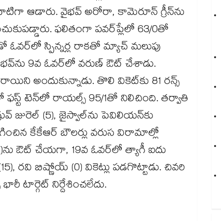
‌‌‌‌‌‌‌‌‌‌‌‌‌‌‌‌‌‌‌‌‌‌‌‌‌‌‌‌‌‌‌‌‌‌‌‌‌‌‌‌‌‌‌‌‌‌‌‌‌‌‌‌‌‌‌‌‌‌‌‌‌‌‌‌‌‌‌‌‌‌‌‌‌‌‌‌‌‌‌‌‌‌‌‌‌‌‌‌‌‌‌‌‌‌‌‌‌‌‌‌‌‌‌‌‌‌‌‌‌‌ అరోరా, కామెరూన్‌‌‌‌‌‌‌‌‌‌‌‌‌‌‌‌‌‌‌‌‌‌‌‌‌‌‌‌‌‌‌‌‌‌‌‌‌‌‌‌‌‌‌‌‌‌‌‌‌‌‌‌‌‌‌‌‌‌‌‌‌‌‌‌‌‌‌‌‌‌‌‌‌‌‌‌‌‌‌‌‌‌‌‌‌‌‌‌‌‌‌‌‌‌‌‌‌‌‌‌‌‌‌‌‌‌‌‌‌‌‌‌‌‌‌‌‌‌‌‌‌‌‌‌‌‌‌‌ గ్రీన్‌‌‌‌‌‌‌‌‌‌‌‌‌‌‌‌‌‌‌‌‌‌‌‌‌‌‌‌‌‌‌‌‌‌‌‌‌‌‌‌‌‌‌‌‌‌‌‌‌‌‌‌‌‌‌‌‌‌‌‌‌‌‌‌‌‌‌‌‌‌‌‌‌‌‌‌‌‌‌‌‌‌‌‌‌‌‌‌‌‌‌‌‌‌‌‌‌‌‌‌‌‌‌‌‌‌‌‌‌‌‌‌‌‌‌‌‌‌‌‌‌‌‌‌‌‌‌‌ను
‌‌‌‌‌‌‌‌‌‌‌‌‌‌‌‌‌‌‌‌‌‌‌‌‌‌‌‌‌‌‌‌‌‌‌‌‌‌‌‌‌‌‌‌‌‌‌‌‌‌‌‌‌‌‌‌‌‌‌‌‌‌‌‌‌‌‌‌‌‌‌‌‌‌‌‌‌‌‌‌‌‌‌‌‌‌‌‌‌‌‌‌‌‌‌‌‌ప్లేలో 63/0తో
‌‌‌‌‌‌‌‌‌‌‌‌‌‌‌‌‌‌‌‌‌‌‌‌‌‌‌‌‌‌‌‌‌‌‌‌‌‌‌‌‌‌‌‌‌‌‌‌‌‌‌‌‌‌‌‌‌‌‌‌‌‌‌‌‌‌‌‌‌‌‌‌‌‌లో స్పిన్నర్ల రాకతో మ్యాచ్‌‌‌‌‌‌‌‌‌‌‌‌‌‌‌‌‌‌‌‌‌‌‌‌‌‌‌‌‌‌‌‌‌‌‌‌‌‌‌‌‌‌‌‌‌‌‌‌‌‌‌‌‌‌‌‌‌‌‌‌‌‌‌‌‌‌‌‌‌‌‌‌‌‌‌‌‌‌‌‌‌‌‌‌‌‌‌‌‌‌‌‌‌‌‌‌‌‌‌‌‌‌‌‌‌‌‌‌‌‌‌‌‌‌‌‌‌‌‌‌‌‌‌‌‌‌‌‌ మలుపు
‌‌‌‌‌‌‌‌‌‌‌‌‌‌‌లో వరుణ్‌‌‌‌‌‌‌‌‌‌‌‌‌‌‌‌‌‌‌‌‌‌‌‌‌‌‌‌‌‌‌‌‌‌‌‌‌‌‌‌‌‌‌‌‌‌‌‌‌‌‌‌‌‌‌‌‌‌‌‌‌‌‌‌‌‌‌‌‌‌‌‌‌‌‌‌‌‌‌‌‌‌‌‌‌‌‌‌‌‌‌‌‌‌‌‌‌‌‌‌‌‌‌‌‌‌‌‌‌‌‌‌‌‌‌‌‌‌‌‌‌‌‌‌‌‌‌‌ ఔట్‌‌‌‌‌‌‌‌‌‌‌‌‌‌‌‌‌‌‌‌‌‌‌‌‌‌‌‌‌‌‌‌‌‌‌‌‌‌‌‌‌‌‌‌‌‌‌‌‌‌‌‌‌‌‌‌‌‌‌‌‌‌‌‌‌‌‌‌‌‌‌‌‌‌‌‌‌‌‌‌‌‌‌‌‌‌‌‌‌‌‌‌‌‌‌‌‌‌‌‌‌‌‌‌‌‌‌‌‌‌‌‌‌‌‌‌‌‌‌‌‌‌‌‌‌‌‌‌ చేశాడు.
‌‌‌‌‌‌‌‌‌‌‌‌‌‌‌‌‌‌‌‌‌‌‌‌‌‌‌‌‌‌‌‌‌‌‌‌‌‌‌‌‌‌‌‌‌‌‌‌‌‌‌‌‌‌‌‌‌‌‌‌‌‌‌‌‌‌‌‌‌‌‌‌‌‌‌‌‌‌‌‌‌‌‌‌‌‌‌‌‌‌‌‌‌‌‌‌‌‌‌‌‌‌‌‌‌‌‌‌‌కు 81 రన్స్‌‌‌‌‌‌‌‌‌‌‌‌‌‌‌‌‌‌‌‌‌‌‌‌‌‌‌‌‌‌‌‌‌‌‌‌‌‌‌‌‌‌‌‌‌‌‌‌‌‌‌‌‌‌‌‌‌‌‌‌‌‌‌‌‌‌‌‌‌‌‌‌‌‌‌‌‌‌‌‌‌‌‌‌‌‌‌‌‌‌‌‌‌‌‌‌‌‌‌‌‌‌‌‌‌‌‌‌‌‌‌‌‌‌‌‌‌‌‌‌‌‌‌‌‌‌‌‌
‌‌‌‌‌‌‌‌‌‌‌‌‌‌‌‌‌‌‌‌‌‌‌‌‌‌‌‌‌‌ టెన్‌‌‌‌‌‌‌‌‌‌‌‌‌‌‌‌‌‌‌‌‌‌‌‌‌‌‌‌‌‌‌‌‌‌‌‌‌‌‌‌‌‌‌‌‌‌‌‌‌‌‌‌‌‌‌‌‌‌‌‌‌‌‌‌‌‌‌‌‌‌‌‌‌‌‌‌‌‌‌‌‌‌‌‌‌‌‌‌‌‌‌‌‌‌‌‌‌‌‌‌‌‌‌‌‌‌‌‌‌‌‌‌‌‌‌‌‌‌‌‌‌‌‌‌‌‌‌‌లో రాయల్స్‌‌‌‌‌‌‌‌‌‌‌‌‌‌‌‌‌‌‌‌‌‌‌‌‌‌‌‌‌‌‌‌‌‌‌‌‌‌‌‌‌‌‌‌‌‌‌‌‌‌‌‌‌‌‌‌‌‌‌‌‌‌‌‌‌‌‌‌‌‌‌‌‌‌‌‌‌‌‌‌‌‌‌‌‌‌‌‌‌‌‌‌‌‌‌‌‌‌‌‌‌‌‌‌‌‌‌‌‌‌‌‌‌‌‌‌‌‌‌‌‌‌‌‌‌‌‌‌ 95/1తో నిలిచింది. తర్వాతి
 జురెల్‌‌‌‌‌‌‌‌‌‌‌‌‌‌‌‌‌‌‌‌‌‌‌‌‌‌‌‌‌‌‌‌‌‌‌‌‌‌‌‌‌‌‌‌‌‌‌‌‌‌‌‌‌‌‌‌‌‌‌‌‌‌‌‌‌‌‌‌‌‌‌‌‌‌‌‌‌‌‌‌‌‌‌‌‌‌‌‌‌‌‌‌‌‌‌‌‌‌‌‌‌‌‌‌‌‌‌‌‌‌‌‌‌‌‌‌‌‌‌‌‌‌‌‌‌‌‌‌ (5), జైస్వాల్‌‌‌‌‌‌‌‌‌‌‌‌‌‌‌‌‌‌‌‌‌‌‌‌‌‌‌‌‌‌‌‌‌‌‌‌‌‌‌‌‌‌‌‌‌‌‌‌‌‌‌‌‌‌‌‌‌‌‌‌‌‌‌‌‌‌‌‌‌‌‌‌‌‌‌‌‌‌‌‌‌‌‌‌‌‌‌‌‌‌‌‌‌‌‌‌‌‌‌‌‌‌‌‌‌‌‌‌‌‌‌‌‌‌‌‌‌‌‌‌‌‌‌‌‌‌‌‌ను పెవిలియన్‌‌‌‌‌‌‌‌‌‌‌‌‌‌‌‌‌‌‌‌‌‌‌‌‌‌‌‌‌‌‌‌‌‌‌‌‌‌‌‌‌‌‌‌‌‌‌‌‌‌‌‌‌‌‌‌‌‌‌‌‌‌‌‌‌‌‌‌‌‌‌‌‌‌‌‌‌‌‌‌‌‌‌‌‌‌‌‌‌‌‌‌‌‌‌‌‌‌‌‌‌‌‌‌‌‌‌‌‌‌‌‌‌‌‌‌‌‌‌‌‌‌‌‌‌‌‌‌కు
‌‌‌‌‌‌‌‌‌‌‌‌‌‌‌‌‌‌‌‌‌‌‌‌‌‌‌‌‌‌‌‌‌‌‌‌‌‌‌‌‌‌‌‌‌‌‌‌‌‌‌‌‌‌‌‌‌‌‌‌‌‌‌‌‌‌‌‌‌‌‌‌‌‌‌‌‌‌ బౌలర్లు వరుస విరామాల్లో
‌‌‌‌‌‌‌‌‌‌‌‌‌‌‌‌‌‌‌‌‌‌‌‌‌‌‌‌‌‌‌‌‌‌‌‌‌‌‌‌‌‌‌‌‌‌‌‌‌‌‌‌‌‌‌‌‌‌‌‌‌‌‌‌‌‌ ఫెరీరా (7)ను ఔట్‌‌‌‌‌‌‌‌‌‌‌‌‌‌‌‌‌‌‌‌‌‌‌‌‌‌‌‌‌‌‌‌‌‌‌‌‌‌‌‌‌‌‌‌‌‌‌‌‌‌‌‌‌‌‌‌‌‌‌‌‌‌‌‌‌‌‌‌‌‌‌‌‌‌‌‌‌‌‌‌‌‌‌‌‌‌‌‌‌‌‌‌‌‌‌‌‌‌‌‌‌‌‌‌‌‌‌‌‌‌‌‌‌‌‌‌‌‌‌‌‌‌‌‌‌‌‌‌ చేయగా, 19వ ఓవర్‌‌‌‌‌‌‌‌‌‌‌‌‌‌‌‌‌‌‌‌‌‌‌‌‌‌‌‌‌‌‌‌‌‌‌‌‌‌‌‌‌‌‌‌‌‌‌‌‌‌‌‌‌‌‌‌‌‌‌‌‌‌‌‌‌‌‌‌‌‌‌‌‌‌‌‌‌‌‌‌‌‌‌‌‌‌‌‌‌‌‌‌‌‌‌‌‌‌‌‌‌‌‌‌‌‌‌‌‌‌‌‌‌‌‌‌‌‌‌‌‌‌‌‌‌‌‌‌లో త్యాగీ ఐదు
‌‌‌‌‌‌‌‌‌‌‌‌‌మయర్‌‌‌‌‌‌‌‌‌‌‌‌‌‌‌‌‌‌‌‌‌‌‌‌‌‌‌‌‌‌‌‌‌‌‌‌‌‌‌‌‌‌‌‌‌‌‌‌‌‌‌‌‌‌‌‌‌‌‌‌‌‌‌‌‌‌‌‌‌‌‌‌‌‌‌‌‌‌‌‌‌‌‌‌‌‌‌‌‌‌‌‌‌‌‌‌‌‌‌‌‌‌‌‌‌‌‌‌‌‌‌‌‌‌‌‌‌‌‌‌‌‌‌‌‌‌‌‌ (15), రవి బిష్ణోయ్‌‌‌‌‌‌‌‌‌‌‌‌‌‌‌‌‌‌‌‌‌‌‌‌‌‌‌‌‌‌‌‌‌‌‌‌‌‌‌‌‌‌‌‌‌‌‌‌‌‌‌‌‌‌‌‌‌‌‌‌‌‌‌‌‌‌‌‌‌‌‌‌‌‌‌‌‌‌‌‌‌‌‌‌‌‌‌‌‌‌‌‌‌‌‌‌‌‌‌‌‌‌‌‌‌‌‌‌‌‌‌‌‌‌‌‌‌‌‌‌‌‌‌‌‌‌‌‌ (0) వికెట్లు పడగొట్టాడు. చివరి
‌‌‌‌‌‌‌‌‌‌‌‌‌‌‌‌‌‌‌‌‌‌‌‌‌‌‌‌‌‌‌‌‌‌‌‌‌‌‌‌‌‌‌‌‌‌‌‌‌‌‌‌‌‌‌‌‌‌‌‌‌‌‌‌‌‌‌‌‌‌‌‌‌‌‌‌‌‌‌‌‌‌‌‌‌‌‌‌‌‌‌‌‌‌‌‌‌‌‌‌‌‌‌‌‌‌‌‌‌‌‌‌‌‌‌‌‌ నిర్దేశించలేదు.