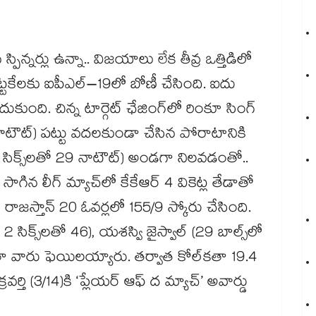
‌‌‌‌‌‌‌‌‌‌‌‌‌‌‌‌‌‌‌‌‌‌‌‌‌‌‌‌‌‌‌కతా: భారీ హిట్టర్లు ఉన్నా.. నాణ్యమైన స్పిన్నర్లు ఉన్నా.. విజయాలు లేక తీవ్ర ఒత్తిడిలో
ర్స్‌‌‌‌‌‌‌‌‌‌‌‌‌‌‌‌‌‌‌‌‌‌‌‌‌‌‌‌‌‌‌‌‌‌‌‌‌‌‌‌‌‌‌‌‌‌‌‌‌‌‌‌‌‌‌‌‌‌‌‌‌‌‌‌‌‌‌‌‌‌‌‌‌‌‌‌‌‌‌‌‌‌‌‌‌‌‌‌‌‌‌‌‌‌‌‌‌‌‌‌‌‌‌‌‌‌‌‌‌‌‌‌‌‌‌‌‌‌‌‌‌‌‌‌‌‌‌‌ ఎట్టకేలకు ఐపీఎల్‌‌‌‌‌‌‌‌‌‌‌‌‌‌‌‌‌‌‌‌‌‌‌‌‌‌‌‌‌‌‌‌‌‌‌‌‌‌‌‌‌‌‌‌‌‌‌‌‌‌‌‌‌‌‌‌‌‌‌‌‌‌‌‌‌‌‌‌‌‌‌‌‌‌‌‌‌‌‌‌‌‌‌‌‌‌‌‌‌‌‌‌‌‌‌‌‌‌‌‌‌‌‌‌‌‌‌‌‌‌‌‌‌‌‌‌‌‌‌‌‌‌‌‌‌‌‌‌–19లో బోణీ చేసింది. ఐదు
‌‌‌‌‌‌‌‌‌‌‌‌‌‌‌‌‌‌‌‌‌‌‌‌‌‌‌‌‌‌‌‌‌‌‌‌‌‌‌‌‌‌‌‌‌‌‌‌‌‌‌‌‌‌‌‌‌‌‌‌‌‌‌‌‌‌‌‌‌‌‌‌‌‌‌‌‌‌‌‌‌‌‌‌‌‌‌‌‌‌‌‌‌‌‌‌‌‌‌‌‌‌‌‌‌‌‌‌‌‌‌‌
‌‌‌‌‌‌‌‌‌‌‌‌‌‌‌‌‌‌‌‌‌‌‌‌‌‌‌‌‌‌‌‌‌‌‌‌‌‌‌‌‌‌‌‌‌‌‌‌‌‌‌‌‌‌‌‌‌‌‌‌‌‌‌‌‌‌‌‌లతో 53 నాటౌట్‌‌‌‌‌‌‌‌‌‌‌‌‌‌‌‌‌‌‌‌‌‌‌‌‌‌‌‌‌‌‌‌‌‌‌‌‌‌‌‌‌‌‌‌‌‌‌‌‌‌‌‌‌‌‌‌‌‌‌‌‌‌‌‌‌‌‌‌‌‌‌‌‌‌‌‌‌‌‌‌‌‌‌‌‌‌‌‌‌‌‌‌‌‌‌‌‌‌‌‌‌‌‌‌‌‌‌‌‌‌‌‌‌‌‌‌‌‌‌‌‌‌‌‌‌‌‌‌) పట్టు వదలకుండా చేసిన పోరాటానికి
‌‌‌‌‌‌‌‌‌‌లో 1 ఫోర్‌‌‌‌‌‌‌‌‌‌‌‌‌‌‌‌‌‌‌‌‌‌‌‌‌‌‌‌‌‌‌‌‌‌‌‌‌‌‌‌‌‌‌‌‌‌‌‌‌‌‌‌‌‌‌‌‌‌‌‌‌‌‌‌‌‌‌‌‌‌‌‌‌‌‌‌‌‌‌‌‌‌‌‌‌‌‌‌‌‌‌‌‌‌‌‌‌‌‌‌‌‌‌‌‌‌‌‌‌‌‌‌‌‌‌‌‌‌‌‌‌‌‌‌‌‌‌‌, 2 సిక్స్‌‌‌‌‌‌‌‌‌‌‌‌‌‌‌‌‌‌‌‌‌‌‌‌‌‌‌‌‌‌‌‌‌‌‌‌‌‌‌‌‌‌‌‌‌‌‌‌‌‌‌‌‌‌‌‌‌‌‌‌‌‌‌‌‌‌‌‌‌‌‌‌‌‌‌‌‌‌‌‌‌‌‌‌‌‌‌‌‌‌‌‌‌‌‌‌‌‌‌‌‌‌‌‌‌‌‌‌‌‌‌‌‌‌‌‌‌‌‌‌‌‌‌‌‌‌‌‌లతో 29 నాటౌట్‌‌‌‌‌‌‌‌‌‌‌‌‌‌‌‌‌‌‌‌‌‌‌‌‌‌‌‌‌‌‌‌‌‌‌‌‌‌‌‌‌‌‌‌‌‌‌‌‌‌‌‌‌‌‌‌‌‌‌‌‌‌‌‌‌‌‌‌‌‌‌‌‌‌‌‌‌‌‌‌‌‌‌‌‌‌‌‌‌‌‌‌‌‌‌‌‌‌‌‌‌‌‌‌‌‌‌‌‌‌‌‌‌‌‌‌‌‌‌‌‌‌‌‌‌‌‌‌) అండగా నిలవడంతో..
‌‌‌‌‌‌‌‌‌‌‌‌‌‌‌‌‌‌‌‌‌‌‌‌ మ్యాచ్‌‌‌‌‌‌‌‌‌‌‌‌‌‌‌‌‌‌‌‌‌‌‌‌‌‌‌‌‌‌‌‌‌‌‌‌‌‌‌‌‌‌‌‌‌‌‌‌‌‌‌‌‌‌‌‌‌‌‌‌‌‌‌‌‌‌‌‌‌‌‌‌‌‌‌‌‌‌‌‌‌‌‌‌‌‌‌‌‌‌‌‌‌‌‌‌‌‌‌‌‌‌‌‌‌‌‌‌‌‌‌‌‌‌‌‌‌‌‌‌‌‌‌‌‌‌‌‌లో కేకేఆర్‌‌‌‌‌‌‌‌‌‌‌‌‌‌‌‌‌‌‌‌‌‌‌‌‌‌‌‌‌‌‌‌‌‌‌‌‌‌‌‌‌‌‌‌‌‌‌‌‌‌‌‌‌‌‌‌‌‌‌‌‌‌‌‌‌‌‌‌‌‌‌‌‌‌‌‌‌‌‌‌‌‌‌‌‌‌‌‌‌‌‌‌‌‌‌‌‌‌‌‌‌‌‌‌‌‌‌‌‌‌‌‌‌‌‌‌‌‌‌‌‌‌‌‌‌‌‌‌ 4 వికెట్ల తేడాతో
ింది. టాస్‌‌‌‌‌‌‌‌‌‌‌‌‌‌‌‌‌‌‌‌‌‌‌‌‌‌‌‌‌‌‌‌‌‌‌‌‌‌‌‌‌‌‌‌‌‌‌‌‌‌‌‌‌‌‌‌‌‌‌‌‌‌‌‌‌‌‌‌‌‌‌‌‌‌‌‌‌‌‌‌‌‌‌‌‌‌‌‌‌‌‌‌‌‌‌‌‌‌‌‌‌‌‌‌‌‌‌‌‌‌‌‌‌‌‌‌‌‌‌‌‌‌‌‌‌‌‌‌ నెగ్గిన రాజస్తాన్‌‌‌‌‌‌‌‌‌‌‌‌‌‌‌‌‌‌‌‌‌‌‌‌‌‌‌‌‌‌‌‌‌‌‌‌‌‌‌‌‌‌‌‌‌‌‌‌‌‌‌‌‌‌‌‌‌‌‌‌‌‌‌‌‌‌‌‌‌‌‌‌‌‌‌‌‌‌‌‌‌‌‌‌‌‌‌‌‌‌‌‌‌‌‌‌‌‌‌‌‌‌‌‌‌‌‌‌‌‌‌‌‌‌‌‌‌‌‌‌‌‌‌‌‌‌‌‌ 20 ఓవర్లలో 155/9 స్కోరు చేసింది.
‌‌‌‌‌‌‌‌‌‌‌‌‌‌‌‌‌‌‌‌‌‌‌‌‌‌‌‌‌‌‌‌‌‌‌‌‌‌‌‌‌‌‌‌‌‌‌‌‌‌‌‌‌‌‌‌‌‌‌‌‌‌‌‌‌‌‌‌‌‌‌‌‌‌‌‌‌‌‌‌‌‌‌‌‌‌‌‌‌‌‌‌‌‌‌‌‌‌‌లతో 46), యశస్వి జైస్వాల్‌‌‌‌‌‌‌‌‌‌‌‌‌‌‌‌‌‌‌‌‌‌‌‌‌‌‌‌‌‌‌‌‌‌‌‌‌‌‌‌‌‌‌‌‌‌‌‌‌‌‌‌‌‌‌‌‌‌‌‌‌‌‌‌‌‌‌‌‌‌‌‌‌‌‌‌‌‌‌‌‌‌‌‌‌‌‌‌‌‌‌‌‌‌‌‌‌‌‌‌‌‌‌‌‌‌‌‌‌‌‌‌‌‌‌‌‌‌‌‌‌‌‌‌‌‌‌‌ (29 బాల్స్‌‌‌‌‌‌‌‌‌‌‌‌‌‌‌‌‌‌‌‌‌‌‌‌‌‌‌‌‌‌‌‌‌‌‌‌‌‌‌‌‌‌‌‌‌‌‌‌‌‌‌‌‌‌‌‌‌‌‌‌‌‌‌‌‌‌‌‌‌‌‌‌‌‌‌‌‌‌‌‌‌‌‌‌‌‌‌‌‌‌‌‌‌‌‌‌‌‌‌‌‌‌‌‌‌‌‌‌‌‌‌‌‌‌‌‌‌‌‌‌‌‌‌‌‌‌‌‌లో
 మినహా మిగతా వారు ఫెయిలయ్యారు. తర్వాత కోల్‌‌‌‌‌‌‌‌‌‌‌‌‌‌‌‌‌‌‌‌‌‌‌‌‌‌‌‌‌‌‌‌‌‌‌‌‌‌‌‌‌‌‌‌‌‌‌‌‌‌‌‌‌‌‌‌‌‌‌‌‌‌‌‌‌‌‌‌‌‌‌‌‌‌‌‌‌‌‌‌‌‌‌‌‌‌‌‌‌‌‌‌‌‌‌‌‌‌‌‌‌‌‌‌‌‌‌‌‌‌‌‌‌‌‌‌‌‌‌‌‌‌‌‌‌‌‌‌కతా 19.4
‌‌‌‌‌‌‌‌‌‌‌‌‌‌‌‌‌‌‌‌‌‌‌‌‌‌‌‌‌‌‌‌‌‌‌‌‌ ఆఫ్‌‌‌‌‌‌‌‌‌‌‌‌‌‌‌‌‌‌‌‌‌‌‌‌‌‌‌‌‌‌‌‌‌‌‌‌‌‌‌‌‌‌‌‌‌‌‌‌‌‌‌‌‌‌‌‌‌‌‌‌‌‌‌‌‌‌‌‌‌‌‌‌‌‌‌‌‌‌‌‌‌‌‌‌‌‌‌‌‌‌‌‌‌‌‌‌‌‌‌‌‌‌‌‌‌‌‌‌‌‌‌‌‌‌‌‌‌‌‌‌‌‌‌‌‌‌‌‌ ద మ్యాచ్‌‌‌‌‌‌‌‌‌‌‌‌‌‌‌‌‌‌‌‌‌‌‌‌‌‌‌‌‌‌‌‌‌‌‌‌‌‌‌‌‌‌‌‌‌‌‌‌‌‌‌‌‌‌‌‌‌‌‌‌‌‌‌‌‌‌‌‌‌‌‌‌‌‌‌‌‌‌‌‌‌‌‌‌‌‌‌‌‌‌‌‌‌‌‌‌‌‌‌‌‌‌‌‌‌‌‌‌‌‌‌‌‌‌‌‌‌‌‌‌‌‌‌‌‌‌‌‌’ అవార్డు