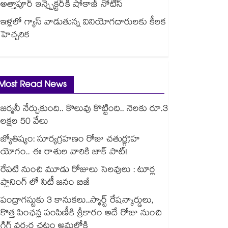
అత్తాపూర్ ఇన్స్పెక్టర్‎కి షోకాజ్ నోటీస్
ఇళ్లలో గ్యాస్ వాడుతున్న వినియోగదారులకు కీలక
హెచ్చరిక
Most Read News
జర్మనీ నేర్చుకుంది.. కొలువు కొట్టింది.. నెలకు రూ.3
లక్షల 50 వేలు
జ్యోతిష్యం: సూర్యగ్రహణం రోజు చతుర్గ్రహ
యోగం.. ఈ రాశుల వారికి జాక్ పాట్!
రేపటి నుంచి మూడు రోజులు సెలవులు : టూర్ల
ప్లానింగ్ లో సిటీ జనం బిజీ
పంద్రాగస్టుకు 3 కానుకలు..స్మార్ట్ రేషన్కార్డులు,
కొత్త పింఛన్ల పంపిణీకి శ్రీకారం అదే రోజు నుంచి
గిగ్ వర్కర్ల చట్టం అమల్లోకి