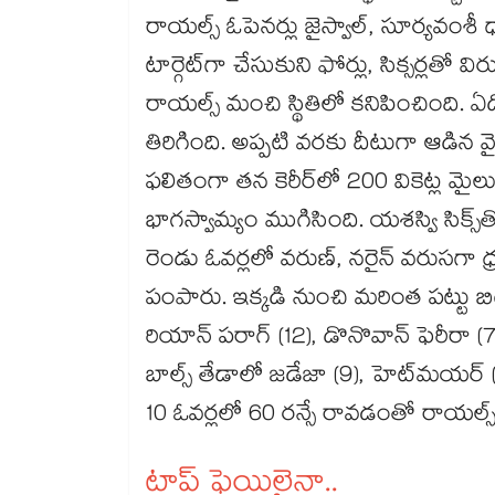
రాయల్స్‌‌‌‌‌‌‌‌‌‌‌‌‌‌‌‌‌‌‌‌‌‌‌‌‌‌‌‌‌‌‌‌‌‌‌‌‌‌‌‌‌‌‌‌‌‌‌‌‌‌‌‌‌‌‌‌‌‌‌‌‌‌‌‌‌‌‌‌‌‌‌‌‌‌‌‌‌‌‌‌‌‌‌‌‌‌‌‌‌‌‌‌‌‌‌‌‌‌‌‌‌‌‌‌‌‌‌‌‌‌‌‌‌‌‌‌‌‌‌‌‌‌‌‌‌‌‌‌ ఓపెనర్లు జైస్వాల్‌‌‌‌‌‌‌‌‌‌‌‌‌‌‌‌‌‌‌‌‌‌‌‌‌‌‌‌‌‌‌‌‌‌‌‌‌‌‌‌‌‌‌‌‌‌‌‌‌‌‌‌‌‌‌‌‌‌‌‌‌‌‌‌‌‌‌‌‌‌‌‌‌‌‌‌‌‌‌‌‌‌‌‌‌‌‌‌‌‌‌‌‌‌‌‌‌‌‌‌‌‌‌‌‌‌‌‌‌‌‌‌‌‌‌‌‌‌‌‌‌‌‌‌‌‌‌‌, సూర్యవంశీ ధాటిగా ఆడారు. వైభవ్‌‌‌‌‌‌‌‌‌‌‌‌‌‌‌‌‌‌
టార్గెట్‌‌గా చేసుకుని ఫోర్లు, సిక్సర్లతో విరుచుకుపడ్డారు. ఫలితంగా పవర్‌‌‌‌‌‌‌‌‌‌‌‌‌‌‌‌‌‌‌‌‌‌‌‌‌‌‌‌‌‌‌
రాయల్స్‌‌‌‌‌‌‌‌‌‌‌‌‌‌‌‌‌‌‌‌‌‌‌‌‌‌‌‌‌‌‌‌‌‌‌‌‌‌‌‌‌‌‌‌‌‌‌‌‌‌‌‌‌‌‌‌‌‌‌‌‌‌‌‌‌‌‌‌‌‌‌‌‌‌‌‌‌‌‌‌‌‌‌‌‌‌‌‌‌‌‌‌‌‌‌‌‌‌‌‌‌‌‌‌‌‌‌‌‌‌‌‌‌‌‌‌‌‌‌‌‌‌‌‌‌‌‌‌ మంచి స్థితిలో కనిపించింది. ఏడో ఓవర్‌‌‌‌‌‌‌‌‌‌‌‌‌‌‌‌‌‌‌‌‌‌‌‌‌‌‌‌‌‌‌‌‌‌‌‌‌‌‌‌‌‌‌‌‌‌‌‌‌‌‌‌‌‌
తిరిగింది. అప్పటి వరకు దీటుగా ఆడిన వైభవ్‌‌‌‌‌‌‌‌‌‌‌‌‌‌‌‌‌‌‌‌‌‌‌‌‌‌‌‌‌‌‌‌‌‌‌‌‌‌‌‌‌‌‌‌‌‌‌‌‌‌‌‌‌‌‌‌‌‌‌‌‌‌‌‌‌‌‌‌‌‌‌‌‌‌‌‌‌‌‌‌‌‌‌‌‌‌‌‌‌‌‌‌‌‌‌‌‌‌‌‌‌‌‌‌‌‌‌‌‌‌‌‌‌‌‌‌‌‌‌‌‌‌‌‌‌‌‌‌ను 9వ ఓవర్‌‌‌‌‌‌‌‌‌‌‌‌‌‌‌‌‌‌‌‌‌‌‌‌‌‌‌‌‌‌‌‌‌‌‌‌‌‌‌‌‌‌‌‌‌‌‌‌‌‌‌‌‌‌‌‌‌‌‌‌‌‌‌‌‌‌‌‌‌‌‌‌‌‌‌‌‌‌‌‌‌‌‌‌‌‌‌‌‌‌‌‌‌‌‌‌‌‌‌‌‌‌‌‌‌‌‌‌‌‌‌‌‌
ఫలితంగా తన కెరీర్‌‌‌‌‌‌‌‌‌‌‌‌‌‌‌‌‌‌‌‌‌‌‌‌‌‌‌‌‌‌‌‌‌‌‌‌‌‌‌‌‌‌‌‌‌‌‌‌‌‌‌‌‌‌‌‌‌‌‌‌‌‌‌‌‌‌‌‌‌‌‌‌‌‌‌‌‌‌‌‌‌‌‌‌‌‌‌‌‌‌‌‌‌‌‌‌‌‌‌‌‌‌‌‌‌‌‌‌‌‌‌‌‌‌‌‌‌‌‌‌‌‌‌‌‌‌‌‌లో 200 వికెట్ల మైలురాయిని అందుకున్నాడు. తొలి వికెట్‌‌‌‌‌‌‌‌‌‌‌‌‌‌‌‌‌‌‌
భాగస్వామ్యం ముగిసింది. యశస్వి సిక్స్‌‌‌‌‌‌‌‌‌‌‌‌‌‌‌‌‌‌‌‌‌‌‌‌‌‌‌‌‌‌‌‌‌‌‌‌‌‌‌‌‌‌‌‌‌‌‌‌‌‌‌‌‌‌‌‌‌‌‌‌‌‌‌‌‌‌‌‌‌‌‌‌‌‌‌‌‌‌‌‌‌‌‌‌‌‌‌‌‌‌‌‌‌‌‌‌‌‌‌‌‌‌‌‌‌‌‌‌‌‌‌‌‌‌‌‌‌‌‌‌‌‌‌‌‌‌‌‌తో ఫస్ట్‌‌‌‌‌‌‌‌‌‌‌‌‌‌‌‌‌‌‌‌‌‌‌‌‌‌‌‌‌‌‌‌‌‌‌‌‌‌‌‌‌‌‌‌‌‌‌‌‌‌‌‌‌‌‌‌‌‌‌‌‌‌‌‌‌‌‌‌‌‌‌‌‌‌‌‌‌‌‌‌‌‌‌‌‌‌‌‌‌‌‌‌‌‌‌‌‌‌
రెండు ఓవర్లలో వరుణ్‌‌‌‌‌‌‌‌‌‌‌‌‌‌‌‌‌‌‌‌‌‌‌‌‌‌‌‌‌‌‌‌‌‌‌‌‌‌‌‌‌‌‌‌‌‌‌‌‌‌‌‌‌‌‌‌‌‌‌‌‌‌‌‌‌‌‌‌‌‌‌‌‌‌‌‌‌‌‌‌‌‌‌‌‌‌‌‌‌‌‌‌‌‌‌‌‌‌‌‌‌‌‌‌‌‌‌‌‌‌‌‌‌‌‌‌‌‌‌‌‌‌‌‌‌‌‌‌, నరైన్‌‌‌‌‌‌‌‌‌‌‌‌‌‌‌‌‌‌‌‌‌‌‌‌‌‌‌‌‌‌‌‌‌‌‌‌‌‌‌‌‌‌‌‌‌‌‌‌‌‌‌‌‌‌‌‌‌‌‌‌‌‌‌‌‌‌‌‌‌‌‌‌‌‌‌‌‌‌‌‌‌‌‌‌‌‌‌‌‌‌‌‌‌‌‌‌‌‌‌‌‌‌‌‌‌‌‌‌‌‌‌‌‌‌‌‌‌‌‌‌‌‌‌‌‌‌‌‌ వరుసగా ధ్రువ్‌‌‌‌‌‌‌‌‌‌‌‌‌‌‌‌‌‌‌‌‌‌‌‌‌‌‌‌‌‌‌‌‌‌‌‌‌‌‌‌‌‌‌‌‌‌‌‌‌‌‌‌‌‌‌‌‌‌‌‌‌‌‌‌‌‌‌‌‌‌‌‌‌‌‌‌‌‌‌‌‌‌‌‌‌‌‌‌‌‌‌‌‌‌‌‌‌‌‌‌‌‌‌‌‌‌‌‌‌‌‌‌‌‌‌‌‌‌‌‌‌‌‌‌‌‌‌‌
పంపారు. ఇక్కడి నుంచి మరింత పట్టు బిగించిన కేకేఆర్‌‌‌‌‌‌‌‌‌‌‌‌‌‌‌‌‌‌‌‌‌‌‌‌‌‌‌‌‌‌‌‌‌‌‌‌‌‌‌‌‌‌‌‌‌‌‌‌‌‌
రియాన్‌‌‌‌‌‌‌‌‌‌‌‌‌‌‌‌‌‌‌‌‌‌‌‌‌‌‌‌‌‌‌‌‌‌‌‌‌‌‌‌‌‌‌‌‌‌‌‌‌‌‌‌‌‌‌‌‌‌‌‌‌‌‌‌‌‌‌‌‌‌‌‌‌‌‌‌‌‌‌‌‌‌‌‌‌‌‌‌‌‌‌‌‌‌‌‌‌‌‌‌‌‌‌‌‌‌‌‌‌‌‌‌‌‌‌‌‌‌‌‌‌‌‌‌‌‌‌‌ పరాగ్‌‌‌‌‌‌‌‌‌‌‌‌‌‌‌‌‌‌‌‌‌‌‌‌‌‌‌‌‌‌‌‌‌‌‌‌‌‌‌‌‌‌‌‌‌‌‌‌‌‌‌‌‌‌‌‌‌‌‌‌‌‌‌‌‌‌‌‌‌‌‌‌‌‌‌‌‌‌‌‌‌‌‌‌‌‌‌‌‌‌‌‌‌‌‌‌‌‌‌‌‌‌‌‌‌‌‌‌‌‌‌‌‌‌‌‌‌‌‌‌‌‌‌‌‌‌‌‌ (12), డొనొవాన్‌‌‌‌‌‌‌‌‌‌‌‌‌‌‌‌‌‌‌‌‌‌‌‌‌‌‌‌‌‌‌‌‌‌‌‌‌‌‌‌‌‌‌‌‌‌‌‌‌‌‌‌‌‌‌‌‌‌‌‌‌‌
బాల్స్‌‌‌‌‌‌‌‌‌‌‌‌‌‌‌‌‌‌‌‌‌‌‌‌‌‌‌‌‌‌‌‌‌‌‌‌‌‌‌‌‌‌‌‌‌‌‌‌‌‌‌‌‌‌‌‌‌‌‌‌‌‌‌‌‌‌‌‌‌‌‌‌‌‌‌‌‌‌‌‌‌‌‌‌‌‌‌‌‌‌‌‌‌‌‌‌‌‌‌‌‌‌‌‌‌‌‌‌‌‌‌‌‌‌‌‌‌‌‌‌‌‌‌‌‌‌‌‌ తేడాలో జడేజా (9), హెట్‌‌‌‌‌‌‌‌‌‌‌‌‌‌‌‌‌‌‌‌‌‌‌‌‌‌‌‌‌‌‌‌‌‌‌‌‌‌‌‌‌‌‌‌‌‌‌‌‌‌‌‌‌‌‌‌‌‌‌‌‌‌‌‌‌‌‌‌‌‌‌‌‌‌‌‌‌‌‌‌‌‌‌‌‌‌‌‌‌‌‌‌‌‌‌‌‌‌‌‌‌‌‌‌‌‌‌‌‌‌‌‌‌‌‌
10 ఓవర్లలో 60 రన్సే రావడంతో రాయల్స్‌‌‌‌‌‌‌‌‌‌‌‌‌‌‌‌‌‌‌‌‌‌‌‌‌‌‌‌‌‌‌‌‌‌‌‌‌‌‌‌‌‌‌‌‌‌‌‌‌‌‌‌‌‌‌‌‌‌‌‌‌‌‌‌‌‌‌‌‌‌‌‌‌‌‌‌‌‌‌‌‌‌‌‌‌‌‌‌‌‌‌‌‌‌‌‌‌‌‌‌‌‌‌‌‌‌‌‌‌‌‌‌‌‌‌‌‌‌‌‌‌‌‌‌‌‌‌‌ భారీ టార్గెట్‌‌‌‌‌‌‌‌‌‌‌
టాప్‌‌‌‌‌‌‌‌‌‌‌‌‌‌‌‌‌‌‌‌‌‌‌‌‌‌‌‌‌‌‌‌‌‌‌‌‌‌‌‌‌‌‌‌‌‌‌‌‌‌‌‌‌‌‌‌‌‌‌‌‌‌‌‌‌‌‌‌‌‌‌‌‌‌‌‌‌‌‌‌‌‌‌‌‌‌‌‌‌‌‌‌‌‌‌‌‌‌‌‌‌‌‌‌‌‌‌‌‌‌‌‌‌‌‌‌‌‌‌‌‌‌‌‌‌‌‌‌ ఫెయిలైనా..