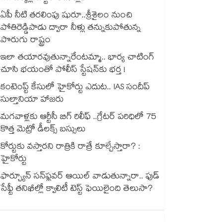
ఏపీ నీటి తరలింపు షురూ..శ్రీశైలం నుంచి
పోతిరెడ్డిపాడు ద్వారా నీళ్లు తన్నుకుపోతున్న
పొరుగు రాష్ట్రం
ఇలా తయారవుతున్నారేంటమ్మా.. భార్య చాటింగ్
చూసి భయంతో పోలీస్ స్టేషన్⁫కు భర్త !
కంటెంప్ట్ కేసులో హైకోర్టు ఎదుట.. IAS సందీప్
సుల్తానియా హాజరు
మగవాళ్లకు ఆర్టీసీ బిగ్ రిలీఫ్ ..గ్రేటర్ పరిధిలో 75
కొత్త మెట్రో డీలక్స్ బస్సులు
కోర్టుకు వస్తారని రాత్రికి రాత్రే కూల్చేస్తారా? :
హైకోర్టు
ఫార్చ్యూన్ సన్‌ఫ్లవర్ ఆయిల్ వాడుతున్నారా.. ఫుడ్
సేఫ్టీ తనిఖీల్లో క్వాలిటీ టెస్ట్ ఫెయిలైంది తెలుసా?