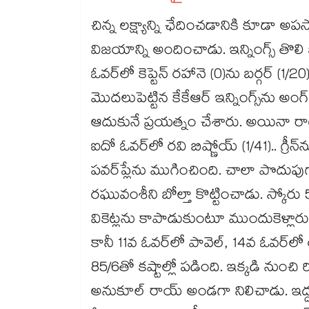
చిన్న లక్ష్యాన్ని ఛేదించడానికి కూడా అపసోపాలు పడిన కోల్‌‌‌‌‌‌‌‌‌‌‌‌‌‌‌‌‌‌‌‌‌‌‌‌‌‌‌‌‌‌‌‌‌‌‌‌‌‌‌‌‌‌‌‌‌‌‌‌‌‌‌‌‌‌‌‌‌‌‌‌‌‌‌‌‌‌‌‌‌‌‌‌‌‌‌‌‌‌‌‌‌‌‌‌‌‌‌‌‌‌‌‌‌‌‌‌‌‌‌‌‌‌
విజయాన్ని అందించాడు. ఇన్నింగ్స్‌‌‌‌‌‌‌‌‌‌‌‌‌‌‌‌‌‌‌‌‌‌‌‌‌‌‌‌‌‌‌‌‌‌‌‌‌‌‌‌‌‌‌‌‌‌‌‌‌‌‌‌‌‌‌‌‌‌‌‌‌‌‌‌‌‌‌‌‌‌‌‌‌‌‌‌‌‌‌‌‌‌‌‌‌‌‌‌‌‌‌‌‌‌‌‌‌‌‌‌‌‌‌‌‌‌‌‌‌‌‌‌‌‌‌‌‌‌‌‌‌‌‌‌‌‌‌‌ తొలి బాల్‌‌‌‌‌‌‌‌‌‌‌‌‌‌‌‌‌‌‌‌‌‌‌‌‌‌‌‌‌‌‌‌‌‌‌‌‌‌‌‌‌‌‌‌‌‌‌‌‌‌‌‌‌‌‌‌‌‌‌‌‌‌‌‌‌‌‌‌‌‌‌‌‌‌‌‌‌‌‌‌‌‌‌‌‌‌‌‌‌‌‌‌‌‌‌‌‌‌‌‌‌‌‌‌‌‌‌‌‌‌‌‌‌‌‌‌‌‌‌‌‌‌‌‌‌‌‌‌కే టిమ్‌‌‌‌‌‌‌‌‌‌‌‌‌‌‌‌‌‌‌‌‌‌‌‌‌‌‌‌‌‌‌‌‌‌‌
ఓవర్‌‌‌‌‌‌‌‌‌‌‌‌‌‌‌‌‌‌‌‌‌‌‌‌‌‌‌‌‌‌‌‌‌‌‌‌‌‌‌‌‌‌‌‌‌‌‌‌‌‌‌‌‌‌‌‌‌‌‌‌‌‌‌‌‌‌‌‌‌‌‌‌‌‌‌‌‌‌‌‌‌‌‌‌‌‌‌‌‌‌‌‌‌‌‌‌‌‌‌‌‌‌‌‌‌‌‌‌‌‌‌‌‌‌‌‌‌‌‌‌‌‌‌‌‌‌‌‌లో కెప్టెన్‌‌‌‌‌‌‌‌‌‌‌‌‌‌‌‌‌‌‌‌‌‌‌‌‌‌‌‌‌‌‌‌‌‌‌‌‌‌‌‌‌‌‌‌‌‌‌‌‌‌‌‌‌‌‌‌‌‌‌‌‌‌‌‌‌‌‌‌‌‌‌‌‌‌‌‌‌‌‌‌‌‌‌‌‌‌‌‌‌‌‌‌‌‌‌‌‌‌‌‌‌‌‌‌‌‌‌‌‌‌‌‌‌‌‌‌‌‌‌‌‌‌‌‌‌‌‌‌ రహానె (0)ను బర్గర్‌‌‌
మొదలుపెట్టిన కేకేఆర్‌‌‌‌‌‌‌‌‌‌‌‌‌‌‌‌‌‌‌‌‌‌‌‌‌‌‌‌‌‌‌‌‌‌‌‌‌‌‌‌‌‌‌‌‌‌‌‌‌‌‌‌‌‌‌‌‌‌‌‌‌‌‌‌‌‌‌‌‌‌‌‌‌‌‌‌‌‌‌‌‌‌‌‌‌‌‌‌‌‌‌‌‌‌‌‌‌‌‌‌‌‌‌‌‌‌‌‌‌‌‌‌‌‌‌‌‌‌‌‌‌‌‌‌‌‌‌‌ ఇన్నింగ్స్‌‌‌‌‌‌‌‌‌‌‌‌‌‌‌‌‌‌‌‌‌‌‌‌‌‌‌‌‌‌‌‌‌‌‌‌‌‌‌‌‌‌‌‌‌‌‌‌‌‌‌‌‌‌‌‌‌‌‌‌‌‌‌‌‌‌‌‌‌‌‌‌‌‌‌‌‌‌‌‌‌‌‌‌‌‌‌‌‌‌‌‌‌‌‌‌‌‌‌‌‌‌‌‌‌‌‌‌‌‌‌‌‌‌‌‌‌‌‌‌‌‌‌‌‌‌‌‌ను అంగ్‌‌‌‌‌‌‌‌‌‌‌‌‌‌‌‌‌‌‌‌‌‌‌‌‌‌‌‌‌‌‌‌‌‌‌‌‌‌‌‌‌‌‌‌‌‌‌‌‌‌‌‌‌‌‌‌‌‌‌‌‌‌‌‌‌‌‌‌‌‌‌‌‌‌‌‌‌‌‌‌‌‌‌‌‌‌‌‌‌‌‌‌‌‌‌‌‌‌‌‌‌‌‌‌‌‌‌‌‌‌‌‌‌‌‌‌‌‌‌‌‌‌‌‌‌‌‌‌క్
ఆదుకునే ప్రయత్నం చేశారు. అయినా రాయల్స్‌‌‌‌‌‌‌‌‌‌‌‌‌‌‌‌‌‌‌‌‌‌‌‌‌‌‌‌‌‌‌‌‌‌‌‌‌‌‌‌‌‌‌‌‌‌‌‌‌‌‌‌‌‌‌‌‌‌‌‌‌‌‌‌‌‌‌‌‌‌‌‌‌‌‌‌‌‌‌‌‌‌‌‌‌‌‌‌‌‌‌‌‌‌‌‌‌‌‌‌‌‌‌‌‌‌‌‌‌‌‌‌‌
ఐదో ఓవర్‌‌‌‌‌‌‌‌‌‌‌‌‌‌‌‌‌‌‌‌‌‌‌‌‌‌‌‌‌‌‌‌‌‌‌‌‌‌‌‌‌‌‌‌‌‌‌‌‌‌‌‌‌‌‌‌‌‌‌‌‌‌‌‌‌‌‌‌‌‌‌‌‌‌‌‌‌‌‌‌‌‌‌‌‌‌‌‌‌‌‌‌‌‌‌‌‌‌‌‌‌‌‌‌‌‌‌‌‌‌‌‌‌‌‌‌‌‌‌‌‌‌‌‌‌‌‌‌లో రవి బిష్ణోయ్‌‌‌‌‌‌‌‌‌‌‌‌‌‌‌‌‌‌‌‌‌‌‌‌‌‌‌‌‌‌‌‌‌‌‌‌‌‌‌‌‌‌‌‌‌‌‌‌‌‌‌‌‌‌‌‌‌‌‌‌‌‌‌‌‌‌‌‌‌‌‌‌‌‌‌‌‌‌‌‌‌‌‌‌‌‌‌‌‌‌‌‌‌‌‌‌‌‌‌‌‌‌‌‌‌‌‌‌‌‌‌‌‌‌‌‌‌‌‌‌‌‌‌‌‌‌‌‌ (1/41).. గ్రీన్‌‌‌‌‌‌‌‌‌‌‌‌‌‌‌‌‌‌‌‌‌‌‌‌‌‌‌‌‌‌‌‌‌‌‌‌‌‌‌‌‌‌‌‌‌‌‌‌‌‌‌‌‌‌‌‌‌‌‌‌
పవర్‌‌‌‌‌‌‌‌‌‌‌‌‌‌‌‌‌‌‌‌‌‌‌‌‌‌‌‌‌‌‌‌‌‌‌‌‌‌‌‌‌‌‌‌‌‌‌‌‌‌‌‌‌‌‌‌‌‌‌‌‌‌‌‌‌‌‌‌‌‌‌‌‌‌‌‌‌‌‌‌‌‌‌‌‌‌‌‌‌‌‌‌‌‌‌‌‌‌‌‌‌‌‌‌‌‌‌‌‌‌‌‌‌‌‌‌‌‌‌‌‌‌‌‌‌‌‌‌ప్లేను ముగించింది. చాలా పొదుపుగా బౌలింగ్‌‌‌‌‌‌‌‌‌‌‌‌‌‌‌‌‌‌‌‌‌‌‌‌‌‌‌‌‌‌‌‌‌‌‌‌‌‌‌‌‌‌‌‌‌
రఘువంశీని బోల్తా కొట్టించాడు. స్కోరు 52/4గా మారింది. ఈ దశలో పావెల్‌‌‌‌‌‌‌‌‌‌‌‌‌‌‌‌‌‌‌‌‌‌‌‌‌‌‌
వికెట్లను కాపాడుకుంటూ ముందుకెళ్లారు. దాంతో ఫస్ట్‌‌‌‌‌‌‌‌‌‌‌‌‌‌‌‌‌‌‌‌‌‌‌‌‌‌‌‌‌‌‌‌‌‌‌‌‌‌‌‌‌‌‌‌‌‌‌‌‌‌‌‌‌‌‌‌‌‌‌‌‌‌‌‌‌‌‌‌‌‌‌‌‌‌‌‌‌‌‌‌‌‌‌‌‌‌‌‌‌‌‌‌‌‌‌‌‌‌‌‌‌‌‌‌‌‌‌‌‌‌‌‌‌‌‌‌‌‌‌‌‌‌‌‌‌‌‌‌ టెన్‌‌‌‌‌‌‌‌‌‌‌‌‌‌‌‌‌‌‌‌‌‌‌‌‌‌‌‌‌‌‌‌
కానీ 11వ ఓవర్‌‌‌‌‌‌‌‌‌‌‌‌‌‌‌‌‌‌‌‌‌‌‌‌‌‌‌‌‌‌‌‌‌‌‌‌‌‌‌‌‌‌‌‌‌‌‌‌‌‌‌‌‌‌‌‌‌‌‌‌‌‌‌‌‌‌‌‌‌‌‌‌‌‌‌‌‌‌‌‌‌‌‌‌‌‌‌‌‌‌‌‌‌‌‌‌‌‌‌‌‌‌‌‌‌‌‌‌‌‌‌‌‌‌‌‌‌‌‌‌‌‌‌‌‌‌‌‌లో పావెల్‌‌‌‌‌‌‌‌‌‌‌‌‌‌‌‌‌‌‌‌‌‌‌‌‌‌‌‌‌‌‌‌‌‌‌‌‌‌‌‌‌‌‌‌‌‌‌‌‌‌‌‌‌‌‌‌‌‌‌‌‌‌‌‌‌‌‌‌‌‌‌‌‌‌‌‌‌‌‌‌‌‌‌‌‌‌‌‌‌‌‌‌‌‌‌‌‌‌‌‌‌‌‌‌‌‌‌‌‌‌‌‌‌‌‌‌‌‌‌‌‌‌‌‌‌‌‌‌, 14వ ఓవర్‌‌‌‌‌‌‌‌‌‌‌‌‌‌‌‌‌‌‌‌‌‌‌‌‌‌‌‌‌‌‌‌‌‌‌‌‌‌‌‌‌‌‌‌‌‌‌‌‌‌‌‌‌‌‌‌‌‌‌‌‌‌‌‌‌‌‌‌‌‌‌‌‌‌‌‌‌‌‌‌‌‌‌‌‌‌‌‌‌‌‌‌‌‌‌‌‌‌‌‌‌‌‌‌‌‌‌‌‌‌‌‌‌‌‌‌‌‌‌‌‌‌‌‌‌‌‌‌లో రమన్‌‌‌‌‌‌‌‌‌‌‌‌‌‌‌‌‌‌‌‌‌‌‌‌‌‌‌‌‌‌‌‌‌‌‌‌‌‌‌‌‌‌‌‌‌‌‌‌‌‌‌‌‌‌‌‌‌‌‌‌‌‌‌‌‌‌‌‌‌‌‌‌‌‌‌‌‌‌‌‌‌‌
85/6తో కష్టాల్లో పడింది. ఇక్కడి నుంచి రింకూ ఒంటరిపోరాటం చేశాడు. రెండో ఎండ్‌‌‌‌‌‌‌‌‌‌‌‌‌‌‌‌‌‌‌‌
అనుకూల్‌‌‌‌‌‌‌‌‌‌‌‌‌‌‌‌‌‌‌‌‌‌‌‌‌‌‌‌‌‌‌‌‌‌‌‌‌‌‌‌‌‌‌‌‌‌‌‌‌‌‌‌‌‌‌‌‌‌‌‌‌‌‌‌‌‌‌‌‌‌‌‌‌‌‌‌‌‌‌‌‌‌‌‌‌‌‌‌‌‌‌‌‌‌‌‌‌‌‌‌‌‌‌‌‌‌‌‌‌‌‌‌‌‌‌‌‌‌‌‌‌‌‌‌‌‌‌‌ రాయ్‌‌‌‌‌‌‌‌‌‌‌‌‌‌‌‌‌‌‌‌‌‌‌‌‌‌‌‌‌‌‌‌‌‌‌‌‌‌‌‌‌‌‌‌‌‌‌‌‌‌‌‌‌‌‌‌‌‌‌‌‌‌‌‌‌‌‌‌‌‌‌‌‌‌‌‌‌‌‌‌‌‌‌‌‌‌‌‌‌‌‌‌‌‌‌‌‌‌‌‌‌‌‌‌‌‌‌‌‌‌‌‌‌‌‌‌‌‌‌‌‌‌‌‌‌‌‌‌ అండగా నిలిచాడు. ఇద్దరూ సింగిల్స్‌‌‌‌‌‌‌‌‌‌‌‌‌‌‌‌‌‌‌‌‌‌‌‌‌‌‌‌‌‌‌‌‌‌‌‌‌‌‌‌‌‌‌‌‌‌‌‌‌‌‌‌‌‌‌‌‌‌‌‌‌‌‌‌‌‌‌‌‌