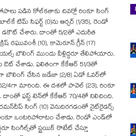
‌‌‌‌‌‌‌‌‌‌‌‌‌‌‌‌‌‌‌‌‌‌‌‌‌‌కతాకు చివర్లో రింకూ సింగ్‌‌‌‌‌‌‌‌‌‌‌‌‌‌‌‌‌‌‌‌‌‌‌‌‌‌‌‌‌‌‌‌‌‌‌‌‌‌‌‌‌‌‌‌‌‌‌‌‌‌‌‌‌‌‌‌‌‌‌‌‌‌‌‌‌‌‌‌‌‌‌‌‌‌‌‌‌‌‌‌‌‌‌‌‌‌‌‌‌‌‌‌‌‌‌‌‌‌‌‌‌‌‌‌‌‌‌‌‌‌‌‌‌‌‌‌‌‌‌‌‌‌‌‌‌‌‌‌
‌‌‌‌‌‌‌‌‌‌‌‌‌‌‌‌‌‌‌‌‌‌‌‌‌‌‌‌‌‌‌‌‌‌‌‌‌‌‌‌‌‌‌‌‌‌‌‌‌‌‌‌‌‌‌‌‌‌‌‌‌‌‌‌‌‌‌‌‌‌‌‌‌‌‌‌‌‌‌‌‌‌‌‌‌‌‌‌‌‌‌‌‌ సిఫర్ట్‌‌‌‌‌‌‌‌‌‌‌‌‌‌‌‌‌‌‌‌‌‌‌‌‌‌‌‌‌‌‌‌‌‌‌‌‌‌‌‌‌‌‌‌‌‌‌‌‌‌‌‌‌‌‌‌‌‌‌‌‌‌‌‌‌‌‌‌‌‌‌‌‌‌‌‌‌‌‌‌‌‌‌‌‌‌‌‌‌‌‌‌‌‌‌‌‌‌‌‌‌‌‌‌‌‌‌‌‌‌‌‌‌‌‌‌‌‌‌‌‌‌‌‌‌‌‌‌ (0)ను ఆర్చర్‌‌‌‌‌‌‌‌‌‌‌‌‌‌‌‌‌‌‌‌‌‌‌‌‌‌‌‌‌‌‌‌‌‌‌‌‌‌‌‌‌‌‌‌‌‌‌‌‌‌‌‌‌‌‌‌‌‌‌‌‌‌‌‌‌‌‌‌‌‌‌‌‌‌‌‌‌‌‌‌‌‌‌‌‌‌‌‌‌‌‌‌‌‌‌‌‌‌‌‌‌‌‌‌‌‌‌‌‌‌‌‌‌‌‌‌‌‌‌‌‌‌‌‌‌‌‌‌ (1/35), రెండో
‌‌‌‌‌‌‌‌‌‌‌‌‌‌‌‌‌‌‌‌‌‌‌‌‌‌‌‌‌‌‌‌‌‌‌‌‌‌‌‌‌‌‌‌‌‌‌‌‌‌‌‌‌‌‌‌‌‌‌‌‌‌‌‌‌‌‌‌‌‌‌‌‌‌‌‌‌‌‌‌‌‌‌‌‌‌‌‌‌‌‌‌‌‌‌‌‌‌‌‌‌‌‌‌‌‌‌‌‌‌‌‌‌‌‌‌‌‌‌‌‌‌‌‌‌ (1/20) డకౌట్‌‌‌‌‌‌‌‌‌‌‌‌‌‌‌‌‌‌‌‌‌‌‌‌‌‌‌‌‌‌‌‌‌‌‌‌‌‌‌‌‌‌‌‌‌‌‌‌‌‌‌‌‌‌‌‌‌‌‌‌‌‌‌‌‌‌‌‌‌‌‌‌‌‌‌‌‌‌‌‌‌‌‌‌‌‌‌‌‌‌‌‌‌‌‌‌‌‌‌‌‌‌‌‌‌‌‌‌‌‌‌‌‌‌‌‌‌‌‌‌‌‌‌‌‌‌‌‌ చేశారు. దాంతో 5/2తో ఎదురీత
రిష్‌‌‌‌‌‌‌‌‌‌‌‌‌‌‌‌‌‌‌‌‌‌‌‌‌‌‌‌‌‌‌‌‌‌‌‌‌‌‌‌‌‌‌‌‌‌‌‌‌‌‌‌‌‌‌‌‌‌‌‌‌‌‌‌‌‌‌‌‌‌‌‌‌‌‌‌‌‌‌‌‌‌‌‌‌‌‌‌‌‌‌‌‌‌‌‌‌‌‌‌‌‌‌‌‌‌‌‌‌‌‌‌‌‌‌‌‌‌‌‌‌‌‌‌‌‌‌‌ రఘువంశీ (10), కామెరూన్‌‌‌‌‌‌‌‌‌‌‌‌‌‌‌‌‌‌‌‌‌‌‌‌‌‌‌‌‌‌‌‌‌‌‌‌‌‌‌‌‌‌‌‌‌‌‌‌‌‌‌‌‌‌‌‌‌‌‌‌‌‌‌‌‌‌‌‌‌‌‌‌‌‌‌‌‌‌‌‌‌‌‌‌‌‌‌‌‌‌‌‌‌‌‌‌‌‌‌‌‌‌‌‌‌‌‌‌‌‌‌‌‌‌‌‌‌‌‌‌‌‌‌‌‌‌‌‌ గ్రీన్‌‌‌‌‌‌‌‌‌‌‌‌‌‌‌‌‌‌‌‌‌‌‌‌‌‌‌‌‌‌‌‌‌‌‌‌‌‌‌‌‌‌‌‌‌‌‌‌‌‌‌‌‌‌‌‌‌‌‌‌‌‌‌‌‌‌‌‌‌‌‌‌‌‌‌‌‌‌‌‌‌‌‌‌‌‌‌‌‌‌‌‌‌‌‌‌‌‌‌‌‌‌‌‌‌‌‌‌‌‌‌‌‌‌‌‌‌‌‌‌‌‌‌‌‌‌‌‌ (17)
‌‌‌‌‌‌‌‌‌‌‌‌‌‌‌ బౌలింగ్‌‌‌‌‌‌‌‌‌‌‌‌‌‌‌‌‌‌‌‌‌‌‌‌‌‌‌‌‌‌‌‌‌‌‌‌‌‌‌‌‌‌‌‌‌‌‌‌‌‌‌‌‌‌‌‌‌‌‌‌‌‌‌‌‌‌‌‌‌‌‌‌‌‌‌‌‌‌‌‌‌‌‌‌‌‌‌‌‌‌‌‌‌‌‌‌‌‌‌‌‌‌‌‌‌‌‌‌‌‌‌‌‌‌‌‌‌‌‌‌‌‌‌‌‌‌‌‌ ముందు వీళ్లిద్దరూ తేలిపోయారు.
‌‌‌‌‌‌‌‌‌‌‌‌‌‌‌‌‌‌‌‌‌‌‌‌‌‌‌‌‌‌‌‌‌‌‌‌‌‌‌‌‌‌‌‌‌‌‌‌‌‌‌‌‌‌‌‌‌‌‌‌‌‌‌‌‌‌‌‌ను ఔట్‌‌‌‌‌‌‌‌‌‌‌‌‌‌‌‌‌‌‌‌‌‌‌‌‌‌‌‌‌‌‌‌‌‌‌‌‌‌‌‌‌‌‌‌‌‌‌‌‌‌‌‌‌‌‌‌‌‌‌‌‌‌‌‌‌‌‌‌‌‌‌‌‌‌‌‌‌‌‌‌‌‌‌‌‌‌‌‌‌‌‌‌‌‌‌‌‌‌‌‌‌‌‌‌‌‌‌‌‌‌‌‌‌‌‌‌‌‌‌‌‌‌‌‌‌‌‌‌ చేశాడు. ఫలితంగా కేకేఆర్‌‌‌‌‌‌‌‌‌‌‌‌‌‌‌‌‌‌‌‌‌‌‌‌‌‌‌‌‌‌‌‌‌‌‌‌‌‌‌‌‌‌‌‌‌‌‌‌‌‌‌‌‌‌‌‌‌‌‌‌‌‌‌‌‌‌‌‌‌‌‌‌‌‌‌‌‌‌‌‌‌‌‌‌‌‌‌‌‌‌‌‌‌‌‌‌‌‌‌‌‌‌‌‌‌‌‌‌‌‌‌‌‌‌‌‌‌‌‌‌‌‌‌‌‌‌‌‌ 51/3తో
‌‌‌‌‌‌‌‌‌‌‌‌‌‌‌‌‌‌‌‌‌‌‌‌‌‌‌‌‌‌‌‌‌‌‌‌‌‌‌‌‌‌‌‌‌‌‌‌‌‌‌‌‌‌‌‌‌‌‌‌‌‌‌‌‌‌‌‌‌‌‌‌‌‌‌‌‌‌‌‌‌‌‌ చేసిన జడేజా (2/8) ఏడో ఓవర్‌‌‌‌‌‌‌‌‌‌‌‌‌‌‌‌‌‌‌‌‌‌‌‌‌‌‌‌‌‌‌‌‌‌‌‌‌‌‌‌‌‌‌‌‌‌‌‌‌‌‌‌‌‌‌‌‌‌‌‌‌‌‌‌‌‌‌‌‌‌‌‌‌‌‌‌‌‌‌‌‌‌‌‌‌‌‌‌‌‌‌‌‌‌‌‌‌‌‌‌‌‌‌‌‌‌‌‌‌‌‌‌‌‌‌‌‌‌‌‌‌‌‌‌‌‌‌‌లో
‌‌‌‌‌‌‌‌‌‌‌‌‌‌‌‌‌‌‌‌‌‌‌‌‌‌‌‌‌‌‌‌‌‌‌‌‌‌‌‌‌‌‌‌‌‌‌‌‌‌‌‌‌‌‌‌‌‌‌‌‌‌‌‌‌‌‌‌‌‌‌‌‌‌‌‌‌‌‌‌‌‌‌‌‌‌‌‌‌‌‌‌‌‌‌‌‌‌‌‌‌ (23), రింకూ
‌‌‌‌‌‌‌‌‌‌‌‌‌‌‌‌‌‌‌‌‌‌‌‌‌‌‌‌‌‌‌‌‌‌‌‌‌‌‌‌‌‌‌‌‌‌‌‌‌‌‌‌‌‌‌‌‌‌‌‌‌‌‌‌‌‌‌‌‌‌‌‌‌‌‌‌‌‌‌‌‌‌‌‌‌‌‌‌‌‌‌‌‌‌‌‌లో కేకేఆర్‌‌‌‌‌‌‌‌‌‌‌‌‌‌‌‌‌‌‌‌‌‌‌‌‌‌‌‌‌‌‌‌‌‌‌‌‌‌‌‌‌‌‌‌‌‌‌‌‌‌‌‌‌‌‌‌‌‌‌‌‌‌‌‌‌‌‌‌‌‌‌‌‌‌‌‌‌‌‌‌‌‌‌‌‌‌‌‌‌‌‌‌‌‌‌‌‌‌‌‌‌‌‌‌‌‌‌‌‌‌‌‌‌‌‌‌‌‌‌‌‌‌‌‌‌‌‌‌ 70/4తో నిలిచింది.
‌‌‌‌‌‌‌‌‌‌‌‌‌‌‌‌‌‌‌‌‌‌‌‌‌‌‌‌‌‌‌‌‌‌‌‌‌‌‌‌‌‌‌‌‌‌దీప్‌‌‌‌‌‌‌‌‌‌‌‌‌‌‌‌‌‌‌‌‌‌‌‌‌‌‌‌‌‌‌‌‌‌‌‌‌‌‌‌‌‌‌‌‌‌‌‌‌‌‌‌‌‌‌‌‌‌‌‌‌‌‌‌‌‌‌‌‌‌‌‌‌‌‌‌‌‌‌‌‌‌‌‌‌‌‌‌‌‌‌‌‌‌‌‌‌‌‌‌‌‌‌‌‌‌‌‌‌‌‌‌‌‌‌‌‌‌‌‌‌‌‌‌‌‌‌‌ సింగ్‌‌‌‌‌‌‌‌‌‌‌‌‌‌‌‌‌‌‌‌‌‌‌‌‌‌‌‌‌‌‌‌‌‌‌‌‌‌‌‌‌‌‌‌‌‌‌‌‌‌‌‌‌‌‌‌‌‌‌‌‌‌‌‌‌‌‌‌‌‌‌‌‌‌‌‌‌‌‌‌‌‌‌‌‌‌‌‌‌‌‌‌‌‌‌‌‌‌‌‌‌‌‌‌‌‌‌‌‌‌‌‌‌‌‌‌‌‌‌‌‌‌‌‌‌‌‌‌ (10) వెనుదిరగడంతో నైట్‌‌‌‌‌‌‌‌‌‌‌‌‌‌‌‌‌‌‌‌‌‌‌‌‌‌‌‌‌‌‌‌‌‌‌‌‌‌‌‌‌‌‌‌‌‌‌‌‌‌‌‌‌‌‌‌‌‌‌‌‌‌‌‌‌‌‌‌‌‌‌‌‌‌‌‌‌‌‌‌‌‌‌‌‌‌‌‌‌‌‌‌‌‌‌‌‌‌‌‌‌‌‌‌‌‌‌‌‌‌‌‌‌‌‌‌‌‌‌‌‌‌‌‌‌‌‌‌రైడర్స్‌‌‌‌‌‌‌‌‌‌‌‌‌‌‌‌‌‌‌‌‌‌‌‌‌‌‌‌‌‌‌‌‌‌‌‌‌‌‌‌‌‌‌‌‌‌‌‌‌‌‌‌‌‌‌‌‌‌‌‌‌‌‌‌‌‌‌‌‌‌‌‌‌‌‌‌‌‌‌‌‌‌‌‌‌‌‌‌‌‌‌‌‌‌‌‌‌‌‌‌‌‌‌‌‌‌‌‌‌‌‌‌‌‌‌‌‌‌‌‌‌‌‌‌‌‌‌‌
‌‌‌‌‌‌‌‌‌‌‌‌‌‌‌‌‌‌‌‌‌‌‌‌‌‌‌‌‌‌‌‌‌‌‌‌‌‌‌‌‌‌‌‌‌‌‌‌‌‌‌‌‌‌‌‌‌‌‌‌‌‌‌‌‌‌‌‌‌‌‌‌‌‌‌‌‌‌‌‌‌‌‌‌‌‌‌‌‌‌‌‌‌‌‌‌‌‌‌‌‌‌‌‌‌‌‌‌లో
‌‌‌‌‌‌‌‌‌‌‌‌‌‌‌‌‌‌‌‌‌‌‌‌‌‌‌‌‌‌‌‌‌‌‌‌‌‌‌‌‌‌‌‌‌‌‌‌‌‌‌‌‌‌‌‌‌‌‌తో స్ట్రయిక్‌‌‌‌‌‌‌‌‌‌‌‌‌‌‌‌‌‌‌‌‌‌‌‌‌‌‌‌‌‌‌‌‌‌‌‌‌‌‌‌‌‌‌‌‌‌‌‌‌‌‌‌‌‌‌‌‌‌‌‌‌‌‌‌‌‌‌‌‌‌‌‌‌‌‌‌‌‌‌‌‌‌‌‌‌‌‌‌‌‌‌‌‌‌‌‌‌‌‌‌‌‌‌‌‌‌‌‌‌‌‌‌‌‌‌‌‌‌‌‌‌‌‌‌‌‌‌‌ రొటేట్‌‌‌‌‌‌‌‌‌‌‌‌‌‌‌‌‌‌‌‌‌‌‌‌‌‌‌‌‌‌‌‌‌‌‌‌‌‌‌‌‌‌‌‌‌‌‌‌‌‌‌‌‌‌‌‌‌‌‌‌‌‌‌‌‌‌‌‌‌‌‌‌‌‌‌‌‌‌‌‌‌‌‌‌‌‌‌‌‌‌‌‌‌‌‌‌‌‌‌‌‌‌‌‌‌‌‌‌‌‌‌‌‌‌‌‌‌‌‌‌‌‌‌‌‌‌‌‌ చేస్తూ