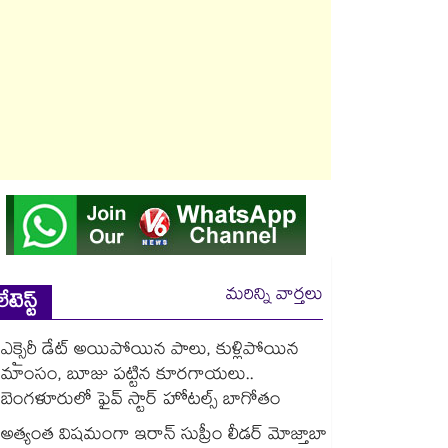
మరిన్ని వార్తలు
లేటెస్ట్
ఎక్సైరీ డేట్ అయిపోయిన పాలు, కుళ్లిపోయిన
మాంసం, బూజు పట్టిన కూరగాయలు..
బెంగళూరులో ఫైవ్ స్టార్ హోటల్స్ బాగోతం
అత్యంత విషమంగా ఇరాన్ సుప్రీం లీడర్ మోజ్తాబా