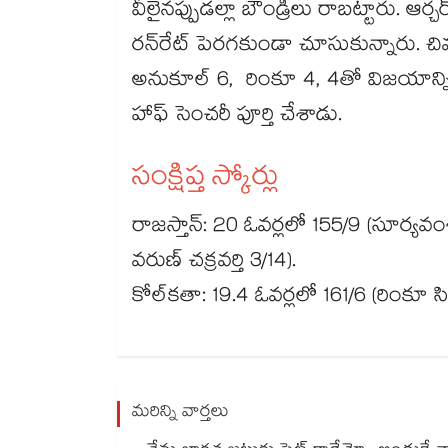
వీలైనప్పుడల్లా బౌండ్రీలు రాబట్టారు. ఆర్చర్‌‌‌‌‌‌‌‌‌‌‌‌‌‌‌‌‌‌‌‌‌‌‌‌‌‌‌‌‌‌‌‌‌‌‌‌‌‌‌‌‌‌‌‌‌‌‌‌‌‌‌‌‌‌‌‌‌‌‌‌‌‌‌‌‌‌‌‌‌‌‌‌‌‌‌‌‌‌‌‌‌‌‌‌‌‌‌‌‌‌‌‌‌‌‌‌‌‌‌‌‌‌‌‌‌‌‌‌‌‌‌‌‌‌‌‌‌‌‌‌‌
రన్‌‌‌‌‌‌‌‌‌‌‌‌‌‌‌‌‌‌‌‌‌‌‌‌‌‌‌‌‌‌‌‌‌‌‌‌‌‌‌‌‌‌‌‌‌‌‌‌‌‌‌‌‌‌‌‌‌‌‌‌‌‌‌‌‌‌‌‌‌‌‌‌‌‌‌‌‌‌‌‌‌‌‌‌‌‌‌‌‌‌‌‌‌‌‌‌‌‌‌‌‌‌‌‌‌‌‌‌‌‌‌‌‌‌‌‌‌‌‌‌‌‌‌‌‌‌‌‌రేట్‌‌‌‌‌‌‌‌‌‌‌‌‌‌‌‌‌‌‌‌‌‌‌‌‌‌‌‌‌‌‌‌‌‌‌‌‌‌‌‌‌‌‌‌‌‌‌‌‌‌‌‌‌‌‌‌‌‌‌‌‌‌‌‌‌‌‌‌‌‌‌‌‌‌‌‌‌‌‌‌‌‌‌‌‌‌‌
అనుకూల్‌‌‌‌‌‌‌‌‌‌‌‌‌‌‌‌‌‌‌‌‌‌‌‌‌‌‌‌‌‌‌‌‌‌‌‌‌‌‌‌‌‌‌‌‌‌‌‌‌‌‌‌‌‌‌‌‌‌‌‌‌‌‌‌‌‌‌‌‌‌‌‌‌‌‌‌‌‌‌‌‌‌‌‌‌‌‌‌‌‌‌‌‌‌‌‌‌‌‌‌‌‌‌‌‌‌‌‌‌‌‌‌‌‌‌‌‌‌‌‌‌‌‌‌‌‌‌‌ 6, రింకూ 4, 4త
హాఫ్‌‌‌‌‌‌‌‌‌‌‌‌‌‌‌‌‌‌‌‌‌‌‌‌‌‌‌‌‌‌‌‌‌‌‌‌‌‌‌‌‌‌‌‌‌‌‌‌‌‌‌‌‌‌‌‌‌‌‌‌‌‌‌‌‌‌‌‌‌‌‌‌‌‌‌‌‌‌‌‌‌‌‌‌‌‌‌‌‌‌‌‌‌‌‌‌‌‌‌‌‌‌‌‌‌‌‌‌‌‌‌‌‌‌‌‌‌‌‌‌‌‌‌‌‌‌‌‌ సెంచరీ పూర్తి చేశాడు.
సంక్షిప్త స్కోర్లు
రాజస్తాన్‌‌‌‌‌‌‌‌‌‌‌‌‌‌‌‌‌‌‌‌‌‌‌‌‌‌‌‌‌‌‌‌‌‌‌‌‌‌‌‌‌‌‌‌‌‌‌‌‌‌‌‌‌‌‌‌‌‌‌‌‌‌‌‌‌‌‌‌‌‌‌‌‌‌‌‌‌‌‌‌‌‌‌‌‌‌‌‌‌‌‌‌‌‌‌‌‌‌‌‌‌‌‌‌‌‌‌‌‌‌‌‌‌‌‌‌‌‌‌‌‌‌‌‌‌‌‌‌: 20 ఓవర్లలో 155/9 (సూర్యవంశీ 46, యశస్వి జైస్వాల్‌‌‌‌‌‌‌‌‌‌‌‌‌‌‌‌‌‌‌‌‌‌‌‌‌‌‌‌‌‌
వరుణ్‌‌‌‌‌‌‌‌‌‌‌‌‌‌‌‌‌‌‌‌‌‌‌‌‌‌‌‌‌‌‌‌‌‌‌‌‌‌‌‌‌‌‌‌‌‌‌‌‌‌‌‌‌‌‌‌‌‌‌‌‌‌‌‌‌‌‌‌‌‌‌‌‌‌‌‌‌‌‌‌‌‌‌‌‌‌‌‌‌‌‌‌‌‌‌‌‌‌‌‌‌‌‌‌‌‌‌‌‌‌‌‌‌‌‌‌‌‌‌‌‌‌‌‌‌‌‌‌ చక్రవర్తి 3/14).
కోల్‌‌‌‌‌‌‌‌‌‌‌‌‌‌‌‌‌‌‌‌‌‌‌‌‌‌‌‌‌‌‌‌‌‌‌‌‌‌‌‌‌‌‌‌‌‌‌‌‌‌‌‌‌‌‌‌‌‌‌‌‌‌‌‌‌‌‌‌‌‌‌‌‌‌‌‌‌‌‌‌‌‌‌‌‌‌‌‌‌‌‌‌‌‌‌‌‌‌‌‌‌‌‌‌‌‌‌‌‌‌‌‌‌‌‌‌‌‌‌‌‌‌‌‌‌‌‌‌కతా: 19.4 ఓవర్లలో 161/6 (రింకూ సింగ్‌‌‌‌‌‌‌‌‌‌‌‌‌‌‌‌‌‌‌‌‌‌‌‌‌‌‌‌‌‌‌‌‌‌‌‌‌‌‌‌‌‌‌‌‌‌‌‌‌‌‌‌‌‌‌‌‌‌‌‌‌‌‌‌‌‌‌‌‌‌‌‌‌‌‌‌‌‌‌‌‌‌‌‌‌‌‌‌‌‌‌‌‌‌‌‌‌‌‌‌‌
మరిన్ని వార్తలు