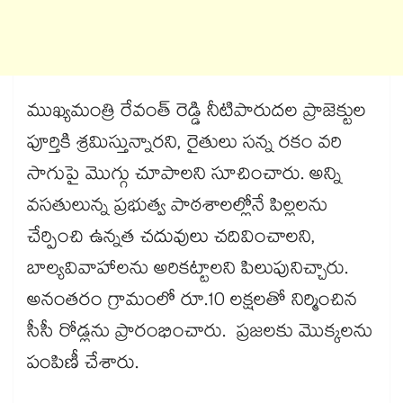
ముఖ్యమంత్రి రేవంత్ రెడ్డి నీటిపారుదల ప్రాజెక్టుల
పూర్తికి శ్రమిస్తున్నారని, రైతులు సన్న రకం వరి
సాగుపై మొగ్గు చూపాలని సూచించారు. అన్ని
వసతులున్న ప్రభుత్వ పాఠశాలల్లోనే పిల్లలను
చేర్పించి ఉన్నత చదువులు చదివించాలని,
బాల్యవివాహాలను అరికట్టాలని పిలుపునిచ్చారు.
అనంతరం గ్రామంలో రూ.10 లక్షలతో నిర్మించిన
సీసీ రోడ్లను ప్రారంభించారు. ప్రజలకు మొక్కలను
పంపిణీ చేశారు.