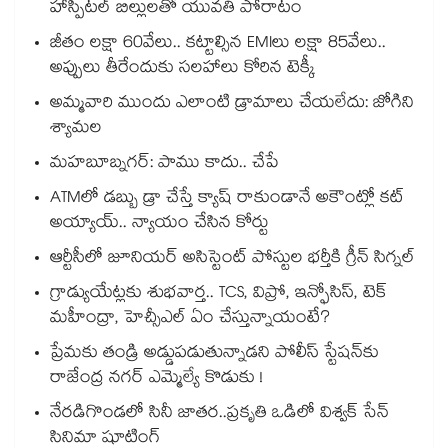
హాస్పిటల్ బిల్లులతో యువతి పోరాటం
జీతం లక్షా 60వేలు.. కట్టాల్సిన EMIలు లక్షా 85వేలు..
అప్పులు తీరేందుకు సలహాలు కోరిన టెక్కీ
అమ్మవారి ముందు ఎలాంటి డ్రామాలు చేయలేదు: జోగిని
శ్యామల
మహబూబ్నగర్: పాము కాదు.. చేపే
ATMలో డబ్బు డ్రా చేస్తే క్యాష్ రాకుండానే అకౌంట్లో కట్
అయ్యాయ్.. న్యాయం చేసిన కోర్టు
ఆర్టీసీలో జూనియర్ అసిస్టెంట్‌‌ పోస్టుల భర్తీకి గ్రీన్‌‌ సిగ్నల్
గ్రాడ్యుయేట్లకు శుభవార్త.. TCS, విప్రో, ఇన్ఫోసిస్, టెక్
మహీంద్రా, హెచ్సీఎల్ ఏం చేస్తున్నాయంటే?
ప్రేమకు తండ్రి అడ్డుపడుతున్నాడని పోలీస్ స్టేషన్⁪కు
రాజేంద్ర నగర్ ఎమ్మెల్యే కొడుకు !
నేరడిగొండలో సినీ జాతర..ప్రకృతి ఒడిలో విశ్వక్ సేన్
సినిమా షూటింగ్