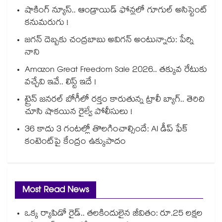
షాకింగ్ న్యూస్.. ఆండ్రాయిడ్ ఫోన్లలో గూగుల్ అసిస్టెంట్
కనుమరుగు !
జగన్ దెబ్బకు చంద్రబాబు అవిగన్ అంటున్నారు: పేర్ని
నాని
Amazon Great Freedom Sale 2026.. తక్కువ రేటుకు
వచ్చేవి ఇవే.. లిస్ట్ ఇదే !
ట్రైన్ జనరల్ బోగీలో రక్తం కారుతున్న ట్రాలీ బ్యాగ్.. తెరిచి
చూసి షాకయిన రైల్వే పోలీసులు !
36 కాదు 3 గంటల్లో తొలగించాల్సిందే: AI డీప్ ఫేక్
కంటెంట్‎పై కేంద్రం ఉక్కుపాదం
Most Read News
ఒక్క ర్యాపిడో రైడ్.. తలకిందులైన జీవితం: రూ.25 లక్షల