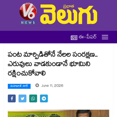
ఈ-పేపర్
పంట మార్పిడితోనే నేలల సంరక్షణ..
ఎరువులు వాడకుండానే భూమిని
రక్షించుకోవాలి
June 11, 2026
మహబూబ్ నగర్