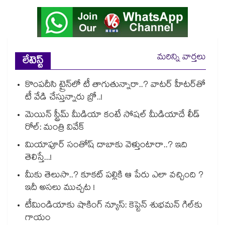
మరిన్ని వార్తలు
లేటెస్ట్
కొంపదీసి ట్రైన్⁬లో టీ తాగుతున్నారా..? వాటర్ హీటర్⁭⁭తో
టీ వేడి చేస్తున్నారు బ్రో..!
మెయిన్ స్ట్రీమ్ మీడియా కంటే సోషల్ మీడియాదే లీడ్
రోల్: మంత్రి వివేక్
మియాపూర్ సంతోష్ దాబాకు వెళ్తుంటారా..? ఇది
తెలిస్తే...!
మీకు తెలుసా..? కూకట్ పల్లికి ఆ పేరు ఎలా వచ్చింది ?
ఇదీ అసలు ముచ్చట !
టీమిండియాకు షాకింగ్ న్యూస్: కెప్టెన్ శుభమన్ గిల్‎కు
గాయం