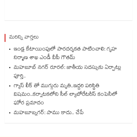
మరిన్ని వార్తలు
ఇండ్ల కేటాయింపులో పారదర్శకత పాటించాలి: గృహ
నిర్మాణ శాఖ ఎండీ వీపీ గౌతమ్
మహబూబ్ నగర్ రూరల్: జాతీయ సదస్సుకు ఏర్పాట్లు
పూర్తి..
గ్యాస్ లీక్ తో ముగ్గురు మృతి..ఇద్దరి పరిస్థితి
విషమం..కర్నాటకలోని సీల్ ల్యాబోరేటరీస్ కంపెనీలో
ఘోర ప్రమాదం
మహబూబ్నగర్: పాము కాదు.. చేపే