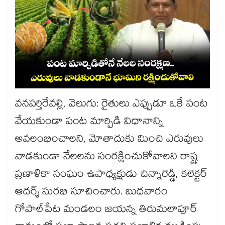
వనపర్తిరేవల్లి, వెలుగు: రైతులు ఎప్పుడూ ఒకే పంట
వేయకుండా పంట మార్పిడి విధానాన్ని
అవలంభించాలని, మోతాదుకు మించి ఎరువులు
వాడకుండా నేలలను సంరక్షించుకోవాలని రాష్ట్ర
ప్రణాళికా సంఘం ఉపాధ్యక్షుడు చిన్నారెడ్డి, కలెక్టర్
ఆదర్శ్ సురభి సూచించారు. బుధవారం
గోపాల్‌‌‌‌పేట మండలం జయన్న తిరుమలాపూర్