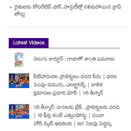
రైతులకు కోపరేటివ్ షాక్..సొసైటీల్లో నిలిచిపోయిన క్రాప్
లోన్లు
Latest Videos
వెలుగు కార్టూన్ : గాజాలో శాంతి పవనాలు
నీటిపారుదల ప్రాజెక్టులు-వరద నీరు | ధరల
పెంపు-చమురు, ఎలక్ట్రానిక్స్ | బాలిక
క్షమాపణ-ప్రధాని మోదీ | V6 తీన్మార్
V6 తీన్మార్: వానలకు బ్రేక్.. ప్రాజెక్టులకు వరద
| 16 ఫీట్ల కంటే ఎత్తుండొద్దు | చందా
చోరీ..స్కిట్ అదిరింది | ఇగ సెలవు పెద్దన్న