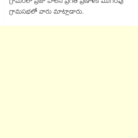
గ్రామంలో ప్రజా పాలన ప్రగతి ప్రణాళిక ముగింపు
గ్రామసభలో వారు మాట్లాడారు.