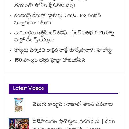
భయంతో పోలీస్ స్టేషన్⁫కు భర్త !
కంటెంప్ట్ కేసులో హైకోర్టు ఎదుట.. IAS సందీప్
సుల్తానియా హాజరు
మగవాళ్లకు ఆర్టీసీ బిగ్ రిలీఫ్ ..గ్రేటర్ పరిధిలో 75 కొత్త
మెట్రో డీలక్స్ బస్సులు
కోర్టుకు వస్తారని రాత్రికి రాత్రే కూల్చేస్తారా? : హైకోర్టు
150 పోస్టుల భర్తీకి హైడ్రా నోటిఫికేషన్
Latest Videos
వెలుగు కార్టూన్ : గాజాలో శాంతి పవనాలు
నీటిపారుదల ప్రాజెక్టులు-వరద నీరు | ధరల