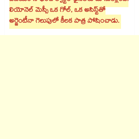
విజయం సాధించి క్వార్టర్‌‌ ఫైనల్‌‌కు దూసుకెళ్లింది.
లియోనెల్ మెస్సీ ఒక గోల్, ఒక అసిస్ట్‌‌తో
అర్జెంటీనా గెలుపులో కీలక పాత్ర పోషించాడు.