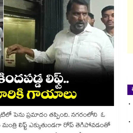
ు తృటిలో పెను ప్రమాదం తప్పింది. నగరంలోని ఓ
ిన మంత్రి లిఫ్ట్ ఎక్కుతుండగా రోప్ తెగిపోవడంతో