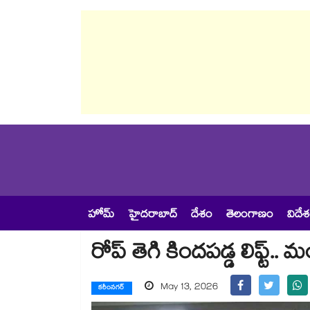
హోమ్
హైదరాబాద్
దేశం
తెలంగాణం
విదే
రోప్ తెగి కిందపడ్డ లిఫ్ట్.. 
May 13, 2026
కరీంనగర్