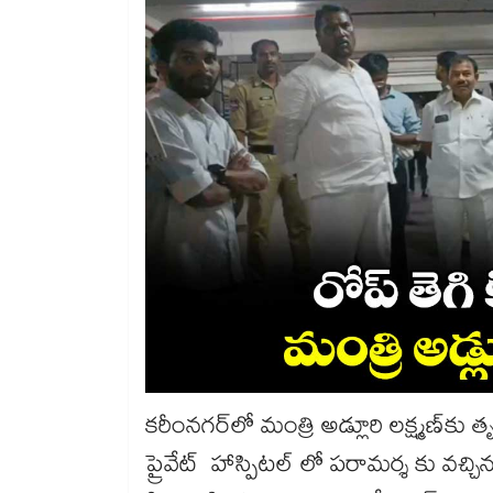
కరీంనగర్‌లో మంత్రి అడ్లూరి లక్ష్మణ్‌క
ప్రైవేట్ హాస్పిటల్‌ లో పరామర్శ కు వచ్చ