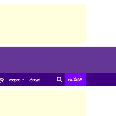
ైఫ్
జిల్లాలు
దర్వాజ
ఈ-పేపర్