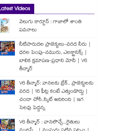
Latest Videos
వెలుగు కార్టూన్ : గాజాలో శాంతి
పవనాలు
నీటిపారుదల ప్రాజెక్టులు-వరద నీరు |
ధరల పెంపు-చమురు, ఎలక్ట్రానిక్స్ |
బాలిక క్షమాపణ-ప్రధాని మోదీ | V6
తీన్మార్
V6 తీన్మార్: వానలకు బ్రేక్.. ప్రాజెక్టులకు
వరద | 16 ఫీట్ల కంటే ఎత్తుండొద్దు |
చందా చోరీ..స్కిట్ అదిరింది | ఇగ
సెలవు పెద్దన్న
V6 తీన్మార్ : వానలొచ్చే...రైతులు
మురిసే... | ముసురు పట్టిన పట్నం |