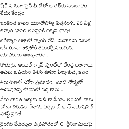
షేక్ హసీనా ప్రెస్ మీట్‎తో భారత్‎కు సంబంధం
లేదు: కేంద్రం
ఇంకెంత కాలం యూరోపోళ్ల పెత్తనం?.. 28 ఏళ్ల
తర్వాత భారత అంపైర్లకి దక్కని ఛాన్స్!
జగిత్యాల జిల్లాలో గ్యాంగ్ రేప్.. మహిళను డబుల్
బెడ్ రూమ్ ఇళ్లలోకి తీసుకెళ్లి..నలుగురు
యువకులు అత్యాచారం..
కొత్తూరు ఆయిల్ గ్యాస్⁪ ప్లాంట్⁫లో కేంద్ర బలగాలు..
అసలు విషయం తెలిసి ఊపిరి పీల్చుకున్న జనం
తిరుమలలో ఘోర ప్రమాదం.. ఘాట్ రోడ్డులో
అదుపుతప్పి లోయలో పడ్డ కారు...
నేను భారత జట్టుకు సెట్ కాదేమో.. అందుకే నాకు
చోటు దక్కడం లేదా?.. సర్ఫరాజ్ ఖాన్ ఎమోషనల్
పోస్ట్ వైరల్!
లైంగిక వేధింపుల వ్యవహారంలో CI శ్రీనివాసులుపై