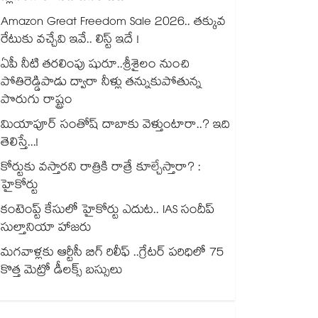
Amazon Great Freedom Sale 2026.. తక్కువ
రేటుకు వచ్చేవి ఇవే.. లిస్ట్ ఇదే !
ఏపీ నీటి తరలింపు షురూ..శ్రీశైలం నుంచి
పోతిరెడ్డిపాడు ద్వారా నీళ్లు తన్నుకుపోతున్న
పొరుగు రాష్ట్రం
మియాపూర్ సంతోష్ దాబాకు వెళ్తుంటారా..? ఇది
తెలిస్తే...!
కోర్టుకు వస్తారని రాత్రికి రాత్రే కూల్చేస్తారా? :
హైకోర్టు
కంటెంప్ట్ కేసులో హైకోర్టు ఎదుట.. IAS సందీప్
సుల్తానియా హాజరు
మగవాళ్లకు ఆర్టీసీ బిగ్ రిలీఫ్ ..గ్రేటర్ పరిధిలో 75
కొత్త మెట్రో డీలక్స్ బస్సులు