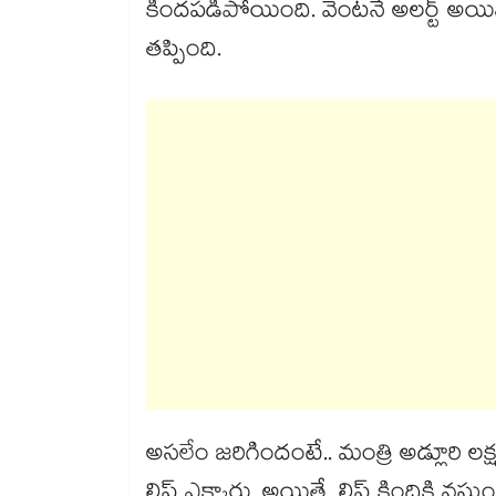
కిందపడిపోయింది. వెంటనే అలర్ట్ అయ
తప్పింది.
అసలేం జరిగిందంటే.. మంత్రి అడ్లూరి లక
లిఫ్ట్ ఎక్కారు. అయితే, లిఫ్ట్ కిందికి 