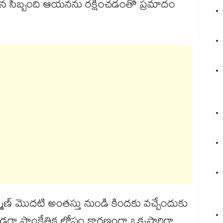
ిన సిబ్బంది ఆయనను రక్షించడంతో ప్రమాదం
్ష్మణ్ మొదటి అంతస్తు నుండి కిందకు వచ్చేందుకు
వస్తుండగా సాంకేతిక లోపం కారణంగా ఒక్కసారిగా