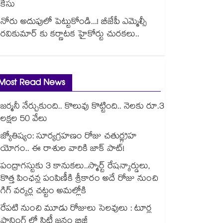
కేసు
నోరు అదుపులో పెట్టుకోండి...! బీజేపీ ఎమ్మెల్సీ
రవికుమార్ కు కర్ణాటక హైకోర్టు చురకలు..
Most Read News
జర్మనీ నేర్చుకుంది.. కొలువు కొట్టింది.. నెలకు రూ.3
లక్షల 50 వేలు
జ్యోతిష్యం: సూర్యగ్రహణం రోజు చతుర్గ్రహ
యోగం.. ఈ రాశుల వారికి జాక్ పాట్!
పంద్రాగస్టుకు 3 కానుకలు..స్మార్ట్ రేషన్కార్డులు,
కొత్త పింఛన్ల పంపిణీకి శ్రీకారం అదే రోజు నుంచి
గిగ్ వర్కర్ల చట్టం అమల్లోకి
రేపటి నుంచి మూడు రోజులు సెలవులు : టూర్ల
ప్లానింగ్ లో సిటీ జనం బిజీ