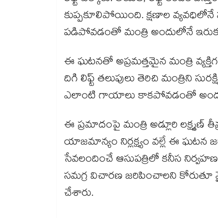
కుప్పకూలిపోయింది. క్షణాల వ్యవధిలోనే ఫస్
పడిపోవడంతో మంత్రి అందులోనే ఇరుక
ఈ ఘటనతో అప్రమత్తమైన మంత్రి వ్యక్తిగత
దిగి లిఫ్ట్ తలుపులు తెరిచి మంత్రిని స
ఎలాంటి గాయాలు కాకపోవడంతో అందరూ 
ఈ ప్రమాదంపై మంత్రి అడ్లూరి లక్ష్మణ్ తీవ
యాజమాన్యం నిర్లక్ష్యం వల్లే ఈ ఘట
సేవలందించే ఆసుపత్రిలో కనీస నిర్వ
సమగ్ర విచారణ జరిపించాలని కోరుతూ వ
చేశారు.