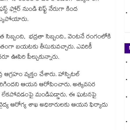
ట్ ఫ్లోర్ నుండి లిఫ్ట్ నేరుగా కింద
్కుపోయారు.
 సిబ్బంది, భద్రతా సిబ్బంది.. వెంటనే రంగంలోకి
ురక్షితంగా బయటకు తీసుకువచ్చారు. ఎవరికీ
ఊపిరి పీల్చుకున్నారు.
్ర ఆగ్రహం వ్యక్తం చేశారు. హాస్పిటల్
న జరిగిందని ఆయన ఆరోపించారు. అత్యవసర
హణ లేకపోవడంపై మండిపడ్డారు. ఈ ఘటనపై
ైద్య ఆరోగ్య శాఖ అధికారులకు ఆయన ఫిర్యాదు