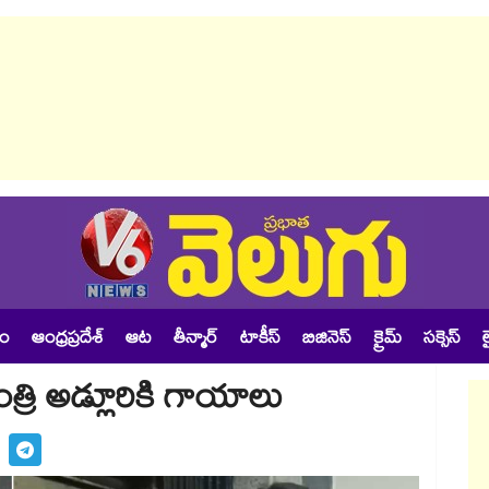
శం
ఆంధ్రప్రదేశ్
ఆట
తీన్మార్
టాకీస్
బిజినెస్
క్రైమ్
సక్సెస్
ల
మంత్రి అడ్లూరికి గాయాలు