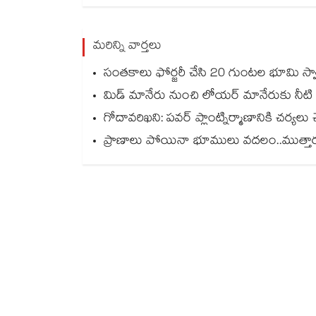
మరిన్ని వార్తలు
సంతకాలు ఫోర్జరీ చేసి 20 గుంటల భూమి స్వాహా..
మిడ్ మానేరు నుంచి లోయర్ మానేరుకు నీటి
గోదావరిఖని: పవర్ ప్లాంట్నిర్మాణానికి చర్యలు చ
ప్రాణాలు పోయినా భూములు వదలం..ముత్తారం