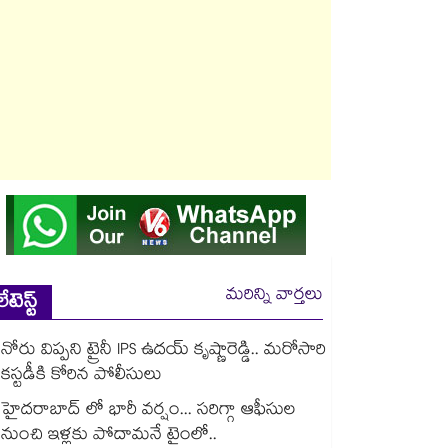
మరిన్ని వార్తలు
లేటెస్ట్
నోరు విప్పని ట్రైనీ IPS ఉదయ్ కృష్ణారెడ్డి.. మరోసారి
కస్టడీకి కోరిన పోలీసులు
హైదరాబాద్ లో భారీ వర్షం... సరిగ్గా ఆఫీసుల
నుంచి ఇళ్లకు పోదామనే టైంలో..