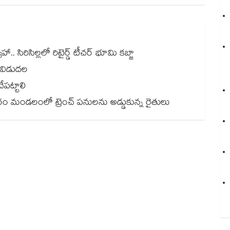
 సిరిసిల్లలో రిటైర్డ్ టీచర్ భూమి కబ్జా
 విడుదల
ేపట్టాలి
 మండలంలో ట్రెంచ్ పనులను అడ్డుకున్న రైతులు