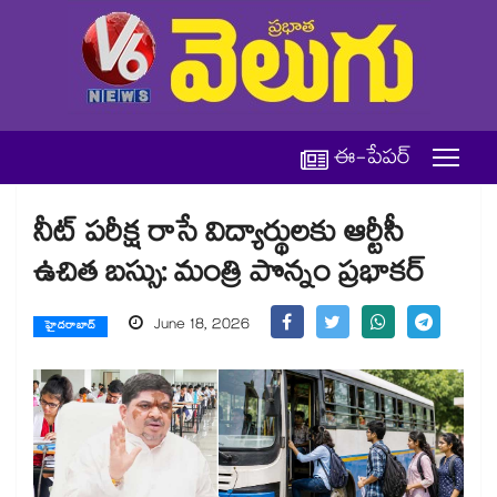
ఈ-పేపర్
నీట్ పరీక్ష రాసే విద్యార్థులకు ఆర్టీసీ
ఉచిత బస్సు: మంత్రి పొన్నం ప్రభాకర్
June 18, 2026
హైదరాబాద్