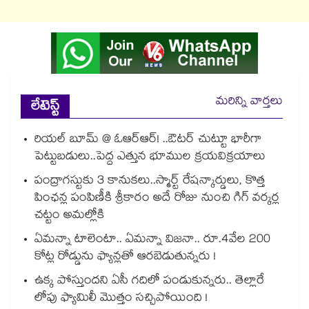
మరిన్ని వార్తలు
లేటెస్ట్
రియల్ బూమ్ @ ఓఆర్ఆర్! ..ఔటర్ చుట్టూ భారీగా
పెట్టుబడులు..పెద్ద ఎత్తున భూముల క్రయవిక్రయాలు
పంద్రాగస్టుకు 3 కానుకలు..స్మార్ట్ రేషన్కార్డులు, కొత్త
పింఛన్ల పంపిణీకి శ్రీకారం అదే రోజు నుంచి గిగ్ వర్కర్ల
చట్టం అమల్లోకి
ఏమన్నా టాలెంటా.. ఏమన్నా విజనా.. రూ.4వేల 200
కోట్ల రోడ్డును ఫ్యాన్లతో ఆరబెడుతున్నరు !
ఉక్క పోస్తుందని ఏసీ గదిలో పండుకున్నరు.. తెల్లారే
లోపు ఫ్యామిలీ మొత్తం సచ్చిపోయింది !