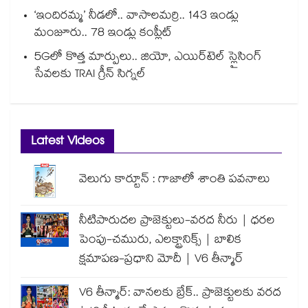
‘ఇందిరమ్మ’ నీడలో.. వాసాలమర్రి.. 143 ఇండ్లు
మంజూరు.. 78 ఇండ్లు కంప్లీట్
5Gలో కొత్త మార్పులు.. జియో, ఎయిర్‌టెల్ స్లైసింగ్
సేవలకు TRAI గ్రీన్ సిగ్నల్
Latest Videos
వెలుగు కార్టూన్ : గాజాలో శాంతి పవనాలు
నీటిపారుదల ప్రాజెక్టులు-వరద నీరు | ధరల
పెంపు-చమురు, ఎలక్ట్రానిక్స్ | బాలిక
క్షమాపణ-ప్రధాని మోదీ | V6 తీన్మార్
V6 తీన్మార్: వానలకు బ్రేక్.. ప్రాజెక్టులకు వరద