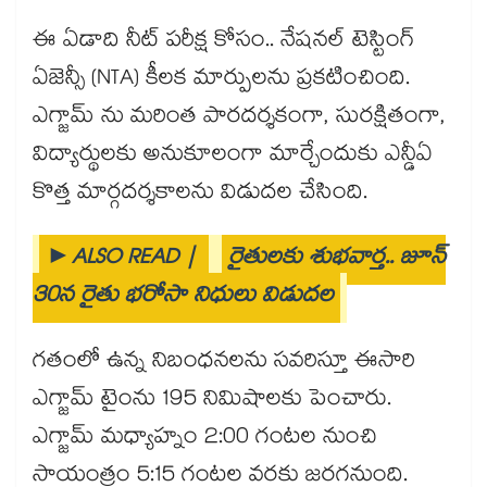
ఈ ఏడాది నీట్ పరీక్ష కోసం.. నేషనల్ టెస్టింగ్
ఏజెన్సీ (NTA) కీలక మార్పులను ప్రకటించింది.
ఎగ్జామ్ ను మరింత పారదర్శకంగా, సురక్షితంగా,
విద్యార్థులకు అనుకూలంగా మార్చేందుకు ఎన్డీఏ
కొత్త మార్గదర్శకాలను విడుదల చేసింది.
►ALSO READ |
రైతులకు శుభవార్త.. జూన్
30న రైతు భరోసా నిధులు విడుదల
గతంలో ఉన్న నిబంధనలను సవరిస్తూ ఈసారి
ఎగ్జామ్ టైంను 195 నిమిషాలకు పెంచారు.
ఎగ్జామ్ మధ్యాహ్నం 2:00 గంటల నుంచి
సాయంత్రం 5:15 గంటల వరకు జరగనుంది.