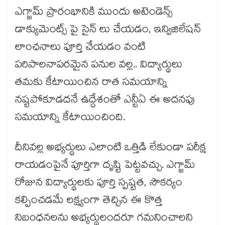
ఎగ్జామ్ ప్రారంభానికి ముందు అటెండెన్స్
డాక్యుమెంట్స్ పై సైన్ లు చేయడం, ఇన్విజిలేషన్
లాంఛనాలు పూర్తి చేయడం వంటి
పరిపాలనాపరమైన పనుల వల్ల.. విద్యార్థులు
తమకు కేటాయించిన రాత సమయాన్ని
నష్టపోకూడదనే ఉద్దేశంతో ఎన్టీఏ ఈ అదనపు
సమయాన్ని కేటాయించింది.
దీనివల్ల అభ్యర్థులు ఎలాంటి ఒత్తిడి లేకుండా పరీక్ష
రాయడంపైనే పూర్తిగా దృష్టి పెట్టవచ్చు. ఎగ్జామ్
రోజున విద్యార్థులకు పూర్తి స్పష్టత, సౌకర్యం
కల్పించడమే లక్ష్యంగా తెచ్చిన ఈ కొత్త
నిబంధనలను అభ్యర్థులందరూ గమనించాలని