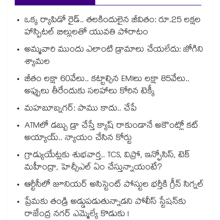
ఒక్క ర్యాపిడో రైడ్.. తలకిందులైన జీవితం: రూ.25 లక్షల
హాస్పిటల్ బిల్లులతో యువతి పోరాటం
అమ్మవారి ముందు ఎలాంటి డ్రామాలు చేయలేదు: జోగిని
శ్యామల
జీతం లక్షా 60వేలు.. కట్టాల్సిన EMIలు లక్షా 85వేలు..
అప్పులు తీరేందుకు సలహాలు కోరిన టెక్కీ
మహబూబ్నగర్: పాము కాదు.. చేపే
ATMలో డబ్బు డ్రా చేస్తే క్యాష్ రాకుండానే అకౌంట్లో కట్
అయ్యాయ్.. న్యాయం చేసిన కోర్టు
గ్రాడ్యుయేట్లకు శుభవార్త.. TCS, విప్రో, ఇన్ఫోసిస్, టెక్
మహీంద్రా, హెచ్సీఎల్ ఏం చేస్తున్నాయంటే?
ఆర్టీసీలో జూనియర్ అసిస్టెంట్‌‌ పోస్టుల భర్తీకి గ్రీన్‌‌ సిగ్నల్
ప్రేమకు తండ్రి అడ్డుపడుతున్నాడని పోలీస్ స్టేషన్⁪కు
రాజేంద్ర నగర్ ఎమ్మెల్యే కొడుకు !