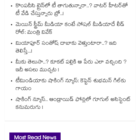
కొంపదీసి ట్రైన్⁬లో టీ తాగుతున్నారా..? వాటర్ హీటర్⁭⁭తో
టీ వేడి చేస్తున్నారు బ్రో..!
మెయిన్ స్ట్రీమ్ మీడియా కంటే సోషల్ మీడియాదే లీడ్
రోల్: మంత్రి వివేక్
మియాపూర్ సంతోష్ దాబాకు వెళ్తుంటారా..? ఇది
తెలిస్తే...!
మీకు తెలుసా..? కూకట్ పల్లికి ఆ పేరు ఎలా వచ్చింది ?
ఇదీ అసలు ముచ్చట !
టీమిండియాకు షాకింగ్ న్యూస్: కెప్టెన్ శుభమన్ గిల్‎కు
గాయం
షాకింగ్ న్యూస్.. ఆండ్రాయిడ్ ఫోన్లలో గూగుల్ అసిస్టెంట్
కనుమరుగు !
Most Read News