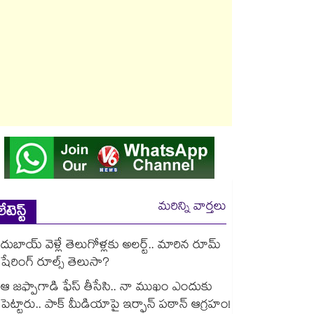
మరిన్ని వార్తలు
లేటెస్ట్
దుబాయ్ వెళ్లే తెలుగోళ్లకు అలర్ట్.. మారిన రూమ్
షేరింగ్‌ రూల్స్ తెలుసా?
ఆ జఫ్పాగాడి ఫేస్ తీసేసి.. నా ముఖం ఎందుకు
పెట్టారు.. పాక్ మీడియాపై ఇర్ఫాన్ పఠాన్ ఆగ్రహం!