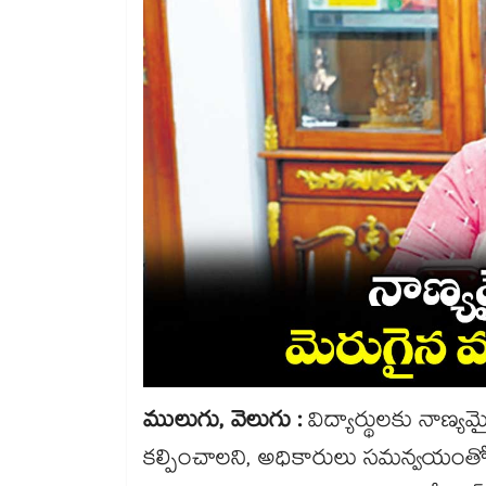
ములుగు, వెలుగు :
విద్యార్థులకు నాణ్
కల్పించాలని, అధికారులు సమన్వయంతో ప