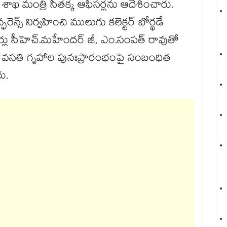
ాఖ మంత్రి సీతక్క ఆఫీసర్లను ఆదేశించారు.
్స్​ నిర్వహించి ములుగు కలెక్టర్ బోర్ఖడే
్లు సీహెచ్.మహేందర్ జీ, ఎం.సంపత్ రావుతో
బాలు, వసతి గృహాల పునఃప్రారంభంపై సంబంధిత
రు.