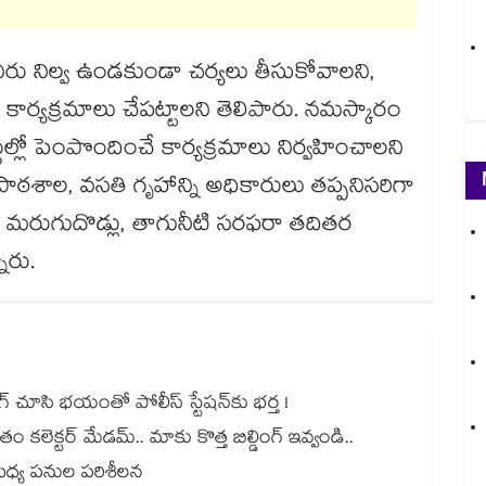
ీరు నిల్వ ఉండకుండా చర్యలు తీసుకోవాలని,
 కార్యక్రమాలు చేపట్టాలని తెలిపారు. నమస్కారం
ల్లో పెంపొందించే కార్యక్రమాలు నిర్వహించాలని
 పాఠశాల, వసతి గృహాన్ని అధికారులు తప్పనిసరిగా
నితీరు, మరుగుదొడ్లు, తాగునీటి సరఫరా తదితర
్నారు.
 చూసి భయంతో పోలీస్ స్టేషన్⁫కు భర్త !
లెక్టర్ మేడమ్.. మాకు కొత్త బిల్డింగ్ ఇవ్వండి..
శుధ్య పనుల పరిశీలన