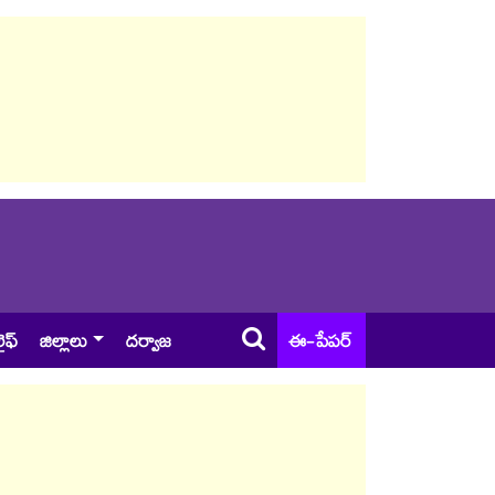
ైఫ్
జిల్లాలు
దర్వాజ
ఈ-పేపర్