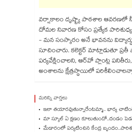
వర్షాకాలం దృష్ట్యా పాఠశాల ఆవరణలో న
దోమల నివారణ కోసం ప్రత్యేక పారిశుధ్య
- మన సంస్కారం అనే భావనను విద్యార్థు
సూచించారు. కలెక్టర్ మాట్లాడుతూ ప్రతీ
పర్యవేక్షించాలని, ఆర్‌‌‌‌వో ప్లాంట్ల ప
అంశాలను క్షేత్రస్థాయిలో పరిశీలించాలన
మరిన్ని వార్తలు
ఇలా తయారవుతున్నారేంటమ్మా.. భార్య చాటింగ్
మా స్కూల్ ఏ క్షణం కూలుతుందో..దండం పెడతం క
మేడారంలో పర్యటించిన కేంద్ర బృందం..పారి