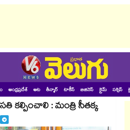
శం
ఆంధ్రప్రదేశ్
ఆట
తీన్మార్
టాకీస్
బిజినెస్
క్రైమ్
సక్సెస్
ల
తి కల్పించాలి : మంత్రి సీతక్క