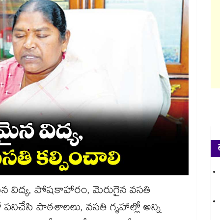
యమైన విద్య, పోషకాహారం, మెరుగైన వసతి
నిచేసి పాఠశాలలు, వసతి గృహాల్లో అన్ని