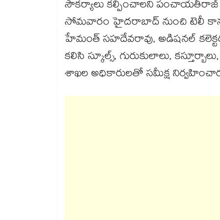
సౌకర్యాలు కల్పించాలని పంచాయతీరాజ్ శ
సోమవారం హైదరాబాద్​ నుంచి టెలీ కాన్ఫరెన
హేమంత్ సహదేవరావు, అడిషనల్​ కలెక్టర
కలిసి స్కూల్స్, గురుకులాలు, కస్తూర్
శాఖల అధికారులతో సమీక్ష నిర్వహించా