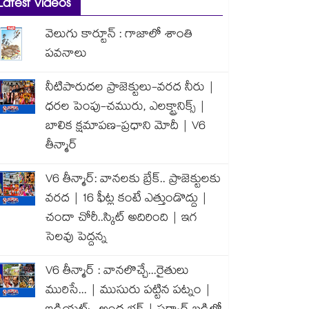
Latest Videos
వెలుగు కార్టూన్ : గాజాలో శాంతి
పవనాలు
నీటిపారుదల ప్రాజెక్టులు-వరద నీరు |
ధరల పెంపు-చమురు, ఎలక్ట్రానిక్స్ |
బాలిక క్షమాపణ-ప్రధాని మోదీ | V6
తీన్మార్
V6 తీన్మార్: వానలకు బ్రేక్.. ప్రాజెక్టులకు
వరద | 16 ఫీట్ల కంటే ఎత్తుండొద్దు |
చందా చోరీ..స్కిట్ అదిరింది | ఇగ
సెలవు పెద్దన్న
V6 తీన్మార్ : వానలొచ్చే...రైతులు
మురిసే... | ముసురు పట్టిన పట్నం |