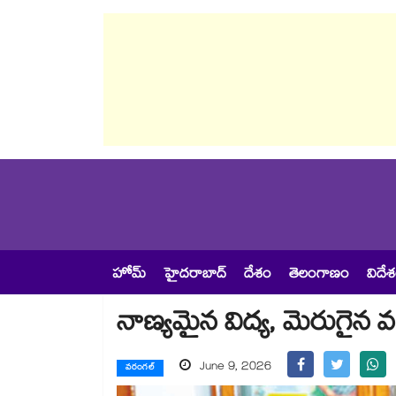
హోమ్
హైదరాబాద్
దేశం
తెలంగాణం
విదే
నాణ్యమైన విద్య, మెరుగైన వస
June 9, 2026
వరంగల్