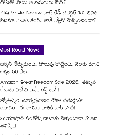
ధోనీతో పాటు ఆ ఐదుగురు ఔట్?
KJQ Movie Review: నాగ్ కేడీ డైరెక్టర్ ‘KK’ చివరి
సినిమా.. ‘KJQ: కింగ్.. జాకీ.. క్వీన్’ మెప్పించిందా?
Most Read News
జర్మనీ నేర్చుకుంది.. కొలువు కొట్టింది.. నెలకు రూ.3
లక్షల 50 వేలు
Amazon Great Freedom Sale 2026.. తక్కువ
రేటుకు వచ్చేవి ఇవే.. లిస్ట్ ఇదే !
జ్యోతిష్యం: సూర్యగ్రహణం రోజు చతుర్గ్రహ
యోగం.. ఈ రాశుల వారికి జాక్ పాట్!
మియాపూర్ సంతోష్ దాబాకు వెళ్తుంటారా..? ఇది
తెలిస్తే...!