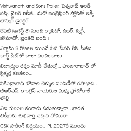
Vishwanath and Sons Trailer: ‘విశ్వనాథ్ అండ్
సన్స్’ ట్రైలర్ రిలీజ్.. మరో ఇంట్రెస్టింగ్ స్టోరీతో లక్కీ
భాస్కర్ డైరెక్టర్
రేపటి (ఆగస్ట్ 8) నుంచి ర్యాపిడో, ఉబర్, స్విగ్గీ,
జొమాటో, బ్లింకిట్ బంద్ !
ఎగ్జామ్ 3 రోజుల ముందే నీట్ పేపర్ లీక్: సీబీఐ
చార్జ్ షీట్‎లో చాలా సంచలనాలు
విద్యార్థుల రక్తం మోడీ చేతుల్లో... హుజురాబాద్ లో
స్టిక్కర్ల కలకలం...
సికింద్రాబాద్ బోనాల చెక్కుల పంపిణీలో రసాభాస..
బీఆర్ఎస్, కాంగ్రెస్ నాయకుల మధ్య ప్రోటోకాల్
లొల్లి
ఏఐ గురించి కంగారు పడుతున్నారా.. భారత
టెక్కీలకు శుభవార్త చెప్పిన నోమురా
CSK షాకింగ్ నిర్ణయం.. IPL 2027కి ముందు