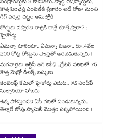
పంద్రాగస్టుకు 3 కానుకలు..స్మార్ట్ రేషన్కార్డులు,
కొత్త పింఛన్ల పంపిణీకి శ్రీకారం అదే రోజు నుంచి
గిగ్ వర్కర్ల చట్టం అమల్లోకి
కోర్టుకు వస్తారని రాత్రికి రాత్రే కూల్చేస్తారా? :
హైకోర్టు
ఏమన్నా టాలెంటా.. ఏమన్నా విజనా.. రూ.4వేల
200 కోట్ల రోడ్డును ఫ్యాన్లతో ఆరబెడుతున్నరు !
మగవాళ్లకు ఆర్టీసీ బిగ్ రిలీఫ్ ..గ్రేటర్ పరిధిలో 75
కొత్త మెట్రో డీలక్స్ బస్సులు
కంటెంప్ట్ కేసులో హైకోర్టు ఎదుట.. IAS సందీప్
సుల్తానియా హాజరు
ఉక్క పోస్తుందని ఏసీ గదిలో పండుకున్నరు..
తెల్లారే లోపు ఫ్యామిలీ మొత్తం సచ్చిపోయింది !