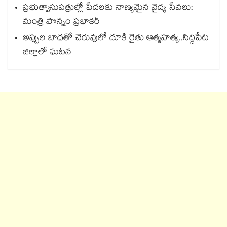
ప్రభుత్వాసుపత్రుల్లో పేదలకు నాణ్యమైన వైద్య సేవలు:
మంత్రి పొన్నం ప్రభాకర్
అప్పుల బాధతో చెరువులో దూకి రైతు ఆత్మహత్య..సిద్దిపేట
జిల్లాలో ఘటన