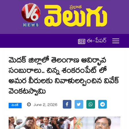
ఈ-పేపర్
మెదక్ జిల్లాలో తెలంగాణ ఆవిర్భావ
సంబురాలు.. చిన్న శంకరంపేట్ లో
అమర వీరులకు నివాళులర్పించిన వివేక్
వెంకటస్వామి
June 2, 2026
మెదక్