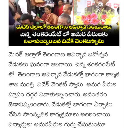
మెదక్ జిల్లాలో తెలంగాణ ఆవిర్భావ దినోత్సవ
వేడుకలు ఘనంగా జరిగాయి. చిన్న శంకరంపేట్
లో తెలంగాణ ఆవిర్భావ వేడుకల్లో భాగంగా కార్మిక
శాఖ మంత్రి వివేక్ వెంకట్ స్వామి అమర వీరుల
స్తూపం దగ్గర నివాళులర్పించారు. అనంతరం
జెడావిష్కరించారు. వేడుకల్లో భాగంగా ఏర్పాటు
చేసిన సాంస్కృతిక కార్యక్రమాలు అలరించాయి.
విద్యార్థులు అమరవీరుల గుర్తు చేసుకుంటూ