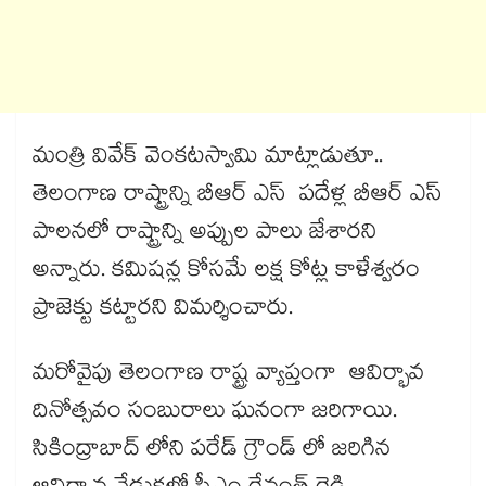
మంత్రి వివేక్ వెంకటస్వామి మాట్లాడుతూ..
తెలంగాణ రాష్ట్రాన్ని బీఆర్ ఎస్ పదేళ్ల బీఆర్ ఎస్
పాలనలో రాష్ట్రాన్ని అప్పుల పాలు జేశారని
అన్నారు. కమిషన్ల కోసమే లక్ష కోట్ల కాళేశ్వరం
ప్రాజెక్టు కట్టారని విమర్శించారు.
మరోవైపు తెలంగాణ రాష్ట్ర వ్యాప్తంగా ఆవిర్భావ
దినోత్సవం సంబురాలు ఘనంగా జరిగాయి.
సికింద్రాబాద్ లోని పరేడ్ గ్రౌండ్ లో జరిగిన