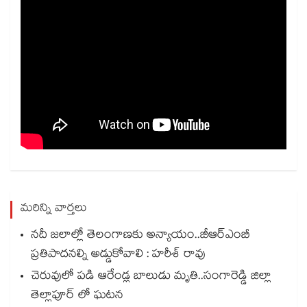
మరిన్ని వార్తలు
నదీ జలాల్లో తెలంగాణకు అన్యాయం..జీఆర్ఎంబీ
ప్రతిపాదనల్ని అడ్డుకోవాలి : హరీశ్ రావు
చెరువులో పడి ఆరేండ్ల బాలుడు మృతి..సంగారెడ్డి జిల్లా
తెల్లాపూర్ లో ఘటన