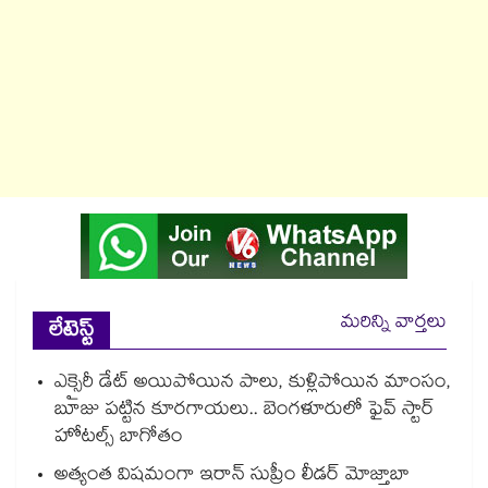
మరిన్ని వార్తలు
లేటెస్ట్
ఎక్సైరీ డేట్ అయిపోయిన పాలు, కుళ్లిపోయిన మాంసం,
బూజు పట్టిన కూరగాయలు.. బెంగళూరులో ఫైవ్ స్టార్
హోటల్స్ బాగోతం
అత్యంత విషమంగా ఇరాన్ సుప్రీం లీడర్ మోజ్తాబా