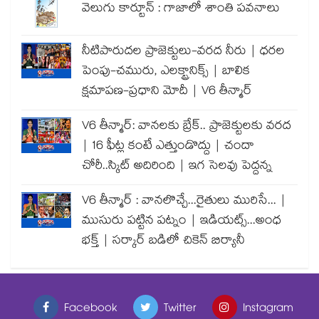
వెలుగు కార్టూన్ : గాజాలో శాంతి పవనాలు
నీటిపారుదల ప్రాజెక్టులు-వరద నీరు | ధరల
పెంపు-చమురు, ఎలక్ట్రానిక్స్ | బాలిక
క్షమాపణ-ప్రధాని మోదీ | V6 తీన్మార్
V6 తీన్మార్: వానలకు బ్రేక్.. ప్రాజెక్టులకు వరద
| 16 ఫీట్ల కంటే ఎత్తుండొద్దు | చందా
చోరీ..స్కిట్ అదిరింది | ఇగ సెలవు పెద్దన్న
V6 తీన్మార్ : వానలొచ్చే...రైతులు మురిసే... |
ముసురు పట్టిన పట్నం | ఇడియట్స్...అంధ
భక్త్ | సర్కార్ బడిలో చికెన్ బిర్యానీ
Facebook
Twitter
Instagram