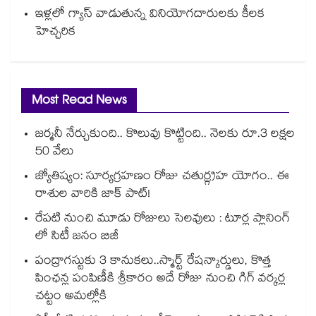
ఇళ్లలో గ్యాస్ వాడుతున్న వినియోగదారులకు కీలక
హెచ్చరిక
Most Read News
జర్మనీ నేర్చుకుంది.. కొలువు కొట్టింది.. నెలకు రూ.3 లక్షల
50 వేలు
జ్యోతిష్యం: సూర్యగ్రహణం రోజు చతుర్గ్రహ యోగం.. ఈ
రాశుల వారికి జాక్ పాట్!
రేపటి నుంచి మూడు రోజులు సెలవులు : టూర్ల ప్లానింగ్
లో సిటీ జనం బిజీ
పంద్రాగస్టుకు 3 కానుకలు..స్మార్ట్ రేషన్కార్డులు, కొత్త
పింఛన్ల పంపిణీకి శ్రీకారం అదే రోజు నుంచి గిగ్ వర్కర్ల
చట్టం అమల్లోకి