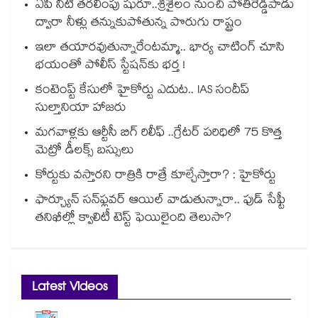
ఏపీ నీటి తరలింపు షురూ..శ్రీశైలం నుంచి పోతిరెడ్డిపాడు
ద్వారా నీళ్లు తన్నుకుపోతున్న పొరుగు రాష్ట్రం
ఇలా తయారవుతున్నారేంటమ్మా.. భార్య చాటింగ్ చూసి
భయంతో పోలీస్ స్టేషన్⁫కు భర్త !
కంటెంప్ట్ కేసులో హైకోర్టు ఎదుట.. IAS సందీప్
సుల్తానియా హాజరు
మగవాళ్లకు ఆర్టీసీ బిగ్ రిలీఫ్ ..గ్రేటర్ పరిధిలో 75 కొత్త
మెట్రో డీలక్స్ బస్సులు
కోర్టుకు వస్తారని రాత్రికి రాత్రే కూల్చేస్తారా? : హైకోర్టు
ఫార్చ్యూన్ సన్‌ఫ్లవర్ ఆయిల్ వాడుతున్నారా.. ఫుడ్ సేఫ్టీ
తనిఖీల్లో క్వాలిటీ టెస్ట్ ఫెయిలైంది తెలుసా?
Latest Videos