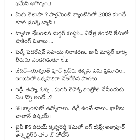
ఖమేనీ ఆరోగ్యం..!
మీకు తెలుసా ? పార్లమెంట్ క్యాంటీన్⁪లో 2003 నుంచే
కూల్ డ్రింక్స్ బ్యాన్ !
ట్యాటూ ఛేదించిన మర్డర్ మిస్టరీ... ఏడేళ్ల కిందటి కేసులో
షాకింగ్ నిజాలు ...
ఫిల్మ్ ఫెడరేషన్ సహాయ నిరాకరణ.. జానీ మాస్టర్ భార్య
తీరును ఎండగడుతూ లేఖ
బీదర్–యశ్వంత్ పూర్ ట్రైన్‎కు తప్పిన పెను ప్రమాదం..
ఇంజన్‎లో ఒక్కసారిగా చెలరేగిన పొగలు
ఇడ్లీ, ఉప్మా, ఓట్స్... షుగర్ లెవెల్స్ కంట్రోల్ చేసేందుకు
ఏది బెస్ట్ అంటే...?
SBI బ్యాంకులో ఉద్యోగాలు.. డిగ్రీ ఉంటే చాలు.. ఖాళీలు
చాలానే ఉన్నయ్ !
ట్రైనీ IPS ఉదయ్ కృష్ణారెడ్డి కేసులో బిగ్ ట్విస్ట్: అత్తాపూర్
ఇన్స్పెక్టర్‎కి షోకాజ్ నోటీస్