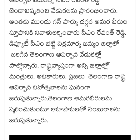
ఆవిర్భావ వేడుకల్లో సీఎం రేవంత్ రెడ్డి
జెండావిష్కరించి వేడుకలను ప్రారంభించారు.
అంతకు ముందు గన్ పార్కు దగ్గర అమర వీరుల
స్తూపానికి నివాళులర్పించారు సీఎం రేవంత్ రెడ్డి.
డిప్యూటీ సీఎం భట్టి విక్రమార్క ఖమ్మం జిల్లాలో
జరిగిన తెలంగాణ ఆవిర్భావ వేడుకల్లో
పాల్గొన్నారు. రాష్ట్రవ్యాప్తంగా అన్ని జిల్లాల్లో్
మంత్రులు, అధికారులు, ప్రజలు తెలంగాణ రాష్ట్ర
ఆవిర్భావ దినోత్సవాలను ఘనంగా
జరుపుకున్నారు.తెలంగాణ అమరవీరులను
స్మరించుకుంటూ ఆటాపాటలతో సంబురాలను
జరుపుకున్నారు.